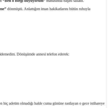
an
“Ben o isteği duyuyorum”
manasında başını salladı.
ime”
dönmüştü. Anlattığım iman hakikatlarını bütün ruhuyla
e gidemedim. Dönüşümde annesi telefon ederek:
en hiç adetim olmadığı halde cuma gününe rastlayan o gece istihareye