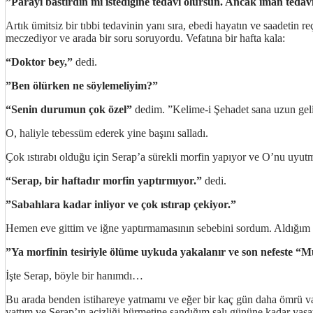
”Parayı bastırdın mı istediğine tedavi olursun. Ancak iman tedav
Artık ümitsiz bir tıbbi tedavinin yanı sıra, ebedi hayatın ve saadetin r
meczediyor ve arada bir soru soruyordu. Vefatına bir hafta kala:
“Doktor bey,”
dedi.
”Ben ölürken ne söylemeliyim?”
“Senin durumun çok özel”
dedim. ”Kelime-i Şehadet sana uzun geli
O, haliyle tebessüm ederek yine başını salladı.
Çok ıstırabı olduğu için Serap’a sürekli morfin yapıyor ve O’nu uyut
“Serap, bir haftadır morfin yaptırmıyor.”
dedi.
”Sabahlara kadar inliyor ve çok ıstırap çekiyor.”
Hemen eve gittim ve iğne yaptırmamasının sebebini sordum. Aldığım 
”Ya morfinin tesiriyle ölüme uykuda yakalanır ve son nefeste
İşte Serap, böyle bir hanımdı…
Bu arada benden istihareye yatmamı ve eğer bir kaç gün daha ömrü var
yattım ve Serap’ın acizliği hürmetine sandığım salı gününe kadar yaşa