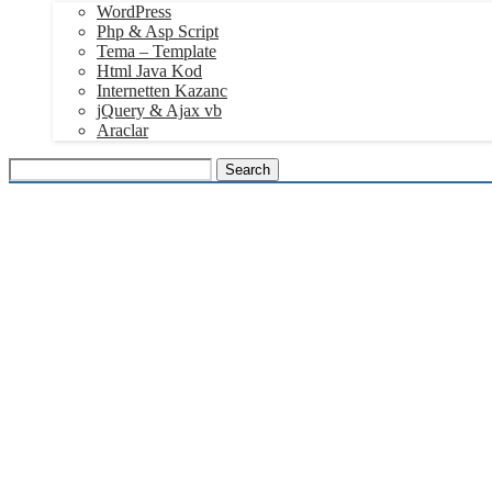
WordPress
Php & Asp Script
Tema – Template
Html Java Kod
Internetten Kazanc
jQuery & Ajax vb
Araclar