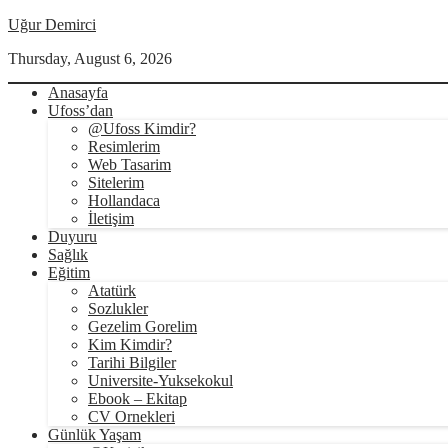
Uğur Demirci
Thursday, August 6, 2026
Anasayfa
Ufoss’dan
@Ufoss Kimdir?
Resimlerim
Web Tasarim
Sitelerim
Hollandaca
İletişim
Duyuru
Sağlık
Eğitim
Atatürk
Sozlukler
Gezelim Gorelim
Kim Kimdir?
Tarihi Bilgiler
Universite-Yuksekokul
Ebook – Ekitap
CV Ornekleri
Günlük Yaşam