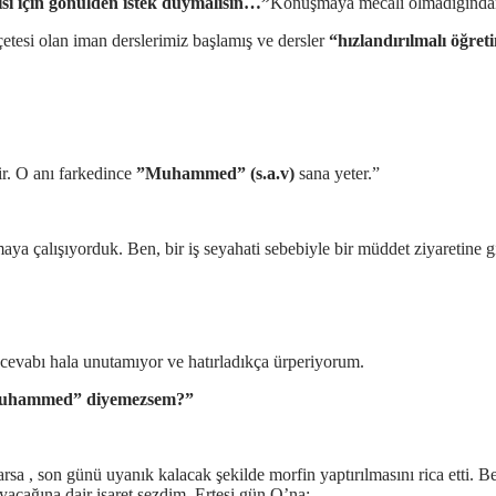
isi için gönülden istek duymalısın…”
Konuşmaya mecali olmadığınd
eçetesi olan iman derslerimiz başlamış ve dersler
“hızlandırılmalı öğret
r. O anı farkedince
”Muhammed” (s.a.v)
sana yeter.”
maya çalışıyorduk. Ben, bir iş seyahati sebebiyle bir müddet ziyaretin
cevabı hala unutamıyor ve hatırladıkça ürperiyorum.
 “Muhammed” diyemezsem?”
sa , son günü uyanık kalacak şekilde morfin yaptırılmasını rica etti. B
yacağına dair işaret sezdim. Ertesi gün O’na: