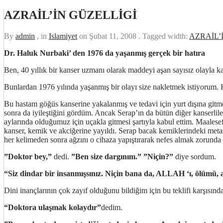
AZRAİL’İN GÜZELLİGİ
By
admin
, in
Islamiyet
on
Şubat 11, 2008
. Tagged width:
AZRAİL’
Dr. Haluk Nurbaki’ den 1976 da yaşanmış gerçek bir hatıra
Ben, 40 yıllık bir kanser uzmanı olarak maddeyi aşan sayısız olayla karş
Bunlardan 1976 yılında yaşanmış bir olayı size nakletmek istiyorum
Bu hastam göğ
üs kanserine yakalanmış ve tedavi için yurt dışına gitme
sonra da iyileştiğini gördüm. Ancak Serap’ın da bütün diğer kanserliler 
aylarında olduğumuz için uçakla gitmesi şartıyla kabul ettim. Maales
kanser, kemik ve akciğerine yayıldı. Serap bacak kemiklerindeki metas
her kelimeden sonra ağzını o cihaza yapıştırarak nefes almak zorunda
”Doktor bey,”
dedi.
”Ben size dargınım.”
”Niçin?”
diye sordum.
“Siz dindar bir insanmışsınız. Niçin bana da, ALLAH ‘ı, ölümü, 
Dini inançlarının çok zayıf olduğunu bildiğim için bu teklifi karşısı
“Doktora ulaşmak kolaydır”
dedim.