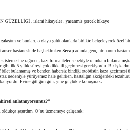
İN GÜZELLİGİ
,
islami hikayeler
,
yasanmis gercek hikaye
ılaştım ve bunları, o olaya şahit olanlarla birlikte belgeleyerek özel bi
. Kanser hastanesinde başhekimken
Serap
adında genç bir hanım hastam 
k istemesine rağmen, bazı formaliteler sebebiyle o imkanı bulamamıştı. Se
gibi ilk 5 yıllık süreyi çok dikkatli geçirmesi gerekiyordu. Bir iş kadını
ef bilet bulamamış ve benden habersiz bindiği otobüsün kaza geçirmesi 
taz nedeniyle yürüyemez hale gelirken, hastalığın akciğerdeki tezahürü
 kalıyordu. Evine gittiğim gün, yine güçlükle konuşarak:
ahireti anlatmıyorsunuz?”
nda oldukça şaşırdım. O’nu üzmemeye çalışarak: