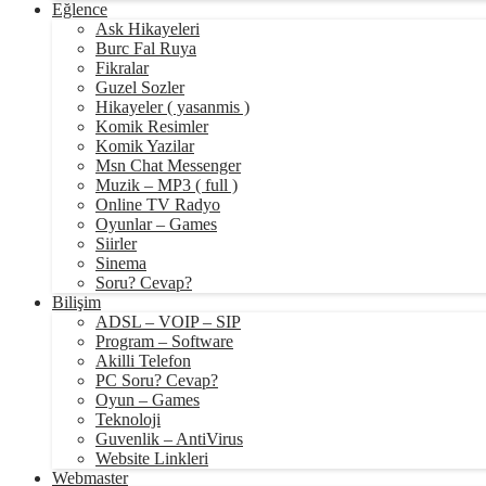
Eğlence
Ask Hikayeleri
Burc Fal Ruya
Fikralar
Guzel Sozler
Hikayeler ( yasanmis )
Komik Resimler
Komik Yazilar
Msn Chat Messenger
Muzik – MP3 ( full )
Online TV Radyo
Oyunlar – Games
Siirler
Sinema
Soru? Cevap?
Bilişim
ADSL – VOIP – SIP
Program – Software
Akilli Telefon
PC Soru? Cevap?
Oyun – Games
Teknoloji
Guvenlik – AntiVirus
Website Linkleri
Webmaster