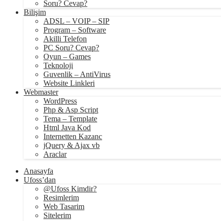
Soru? Cevap?
Bilişim
ADSL – VOIP – SIP
Program – Software
Akilli Telefon
PC Soru? Cevap?
Oyun – Games
Teknoloji
Guvenlik – AntiVirus
Website Linkleri
Webmaster
WordPress
Php & Asp Script
Tema – Template
Html Java Kod
Internetten Kazanc
jQuery & Ajax vb
Araclar
Anasayfa
Ufoss’dan
@Ufoss Kimdir?
Resimlerim
Web Tasarim
Sitelerim