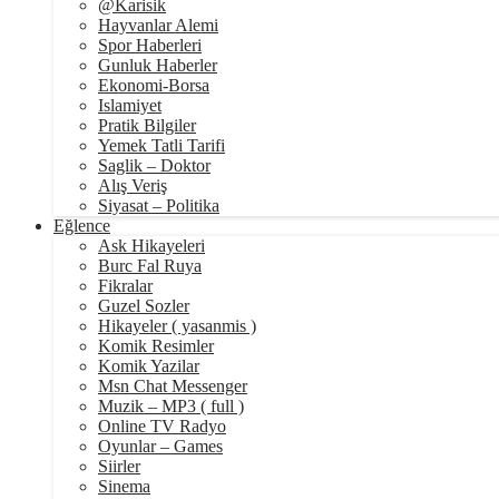
@Karisik
Hayvanlar Alemi
Spor Haberleri
Gunluk Haberler
Ekonomi-Borsa
Islamiyet
Pratik Bilgiler
Yemek Tatli Tarifi
Saglik – Doktor
Alış Veriş
Siyasat – Politika
Eğlence
Ask Hikayeleri
Burc Fal Ruya
Fikralar
Guzel Sozler
Hikayeler ( yasanmis )
Komik Resimler
Komik Yazilar
Msn Chat Messenger
Muzik – MP3 ( full )
Online TV Radyo
Oyunlar – Games
Siirler
Sinema