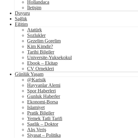
Hollandaca
İletişim
Duyuru
Sağlık
Eğitim
Atatürk
Sozlukler
Gezelim Gorelim
Kim Kimdir?
Tarihi Bilgiler
Universite-Yuksekokul
Ebook – Ekitap
CV Ornekleri
Günlük Yaşam
@Karisik
Hayvanlar Alemi
Spor Haberleri
Gunluk Haberler
Ekonomi-Borsa
Islamiyet
Pratik Bilgiler
Yemek Tatli Tarifi
Saglik – Doktor
Alış Veriş
Siyasat – Politika