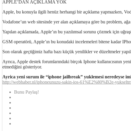
APPLE’DAN AÇIKLAMA YOK
Apple, bu konuyla ilgili henüz herhangi bir açıklama yapmazken, Voda
Vodafone’un web sitesinde yer alan açıklamaya göre bu problem, ağa b
Yapılan açıklamada, Apple’ın bu yazılımsal sorunu çözmek için uğraştı
GSM operatörü, Apple’ın bu konudaki incelemeleri bitene kadar IPho
Son olarak geçtiğimiz hafta bazı küçük yenilikler ve düzeltmeler yapıl
Ayrıca, Apple destek forumlarındaki birçok Iphone kullanıcısının yeni
etmediğini gösteriyor.
Ayrica yeni surum ile “iphone jailbreak” yuklemesi neredeyse imka
http://webhaber.nl/iphoneunuzu-sakin-ios-61%E2%80%B2e-yukseltm
Bunu Paylaş!