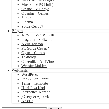
Msn Chat Messenger
Muzik – MP3 ( full )
Online TV Radyo
Oyunlar – Games
Siirler
Sinema
Soru? Cevap?
Bilişim
ADSL – VOIP – SIP
Program – Software
Akilli Telefon
PC Soru? Cevap?
Oyun – Games
Teknoloji
Guvenlik – AntiVirus
Website Linkleri
Webmaster
WordPress
Php & Asp Script
Tema – Template
Html Java Kod
Internetten Kazanc
jQuery & Ajax vb
Araclar