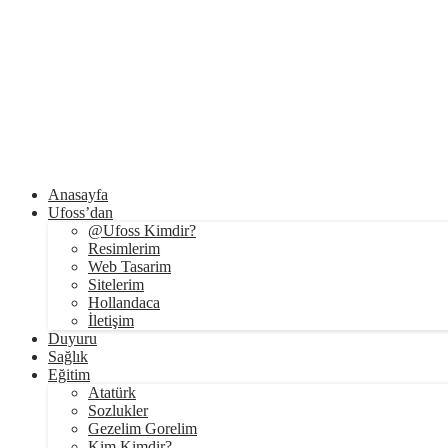
Anasayfa
Ufoss’dan
@Ufoss Kimdir?
Resimlerim
Web Tasarim
Sitelerim
Hollandaca
İletişim
Duyuru
Sağlık
Eğitim
Atatürk
Sozlukler
Gezelim Gorelim
Kim Kimdir?