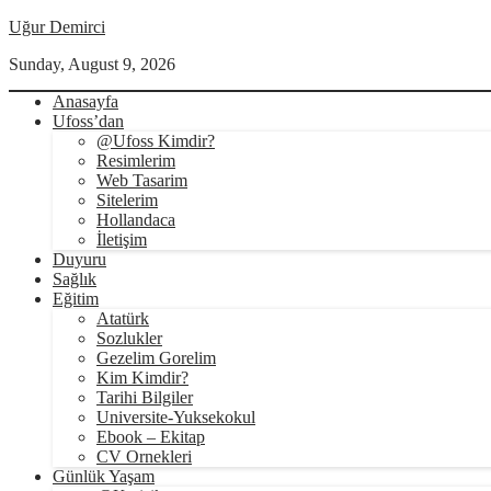
Uğur Demirci
Sunday, August 9, 2026
Anasayfa
Ufoss’dan
@Ufoss Kimdir?
Resimlerim
Web Tasarim
Sitelerim
Hollandaca
İletişim
Duyuru
Sağlık
Eğitim
Atatürk
Sozlukler
Gezelim Gorelim
Kim Kimdir?
Tarihi Bilgiler
Universite-Yuksekokul
Ebook – Ekitap
CV Ornekleri
Günlük Yaşam