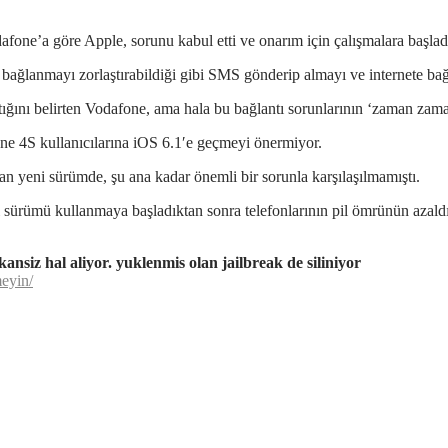
fone’a göre Apple, sorunu kabul etti ve onarım için çalışmalara başlad
ağlanmayı zorlaştırabildiği gibi SMS gönderip almayı ve internete bağl
ğını belirten Vodafone, ama hala bu bağlantı sorunlarının ‘zaman zaman’
ne 4S kullanıcılarına iOS 6.1′e geçmeyi önermiyor.
an yeni sürümde, şu ana kadar önemli bir sorunla karşılaşılmamıştı.
 sürümü kullanmaya başladıktan sonra telefonlarının pil ömrünün azaldı
nsiz hal aliyor. yuklenmis olan jailbreak de siliniyor
eyin/