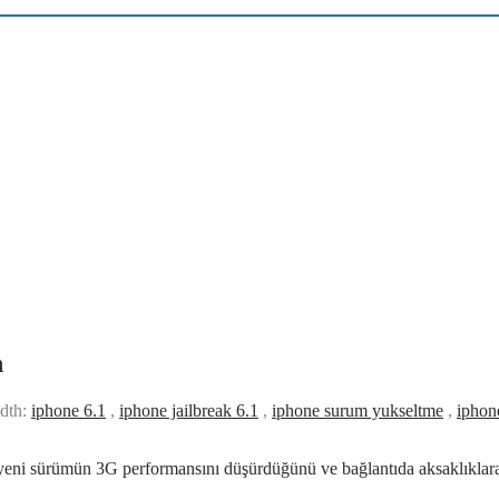
n
idth:
iphone 6.1
,
iphone jailbreak 6.1
,
iphone surum yukseltme
,
iphon
ni sürümün 3G performansını düşürdüğünü ve bağlantıda aksaklıklara yo