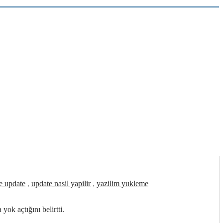
e update
,
update nasil yapilir
,
yazilim yukleme
k açtığını belirtti.