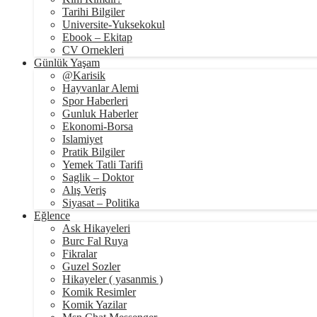
Tarihi Bilgiler
Universite-Yuksekokul
Ebook – Ekitap
CV Ornekleri
Günlük Yaşam
@Karisik
Hayvanlar Alemi
Spor Haberleri
Gunluk Haberler
Ekonomi-Borsa
Islamiyet
Pratik Bilgiler
Yemek Tatli Tarifi
Saglik – Doktor
Alış Veriş
Siyasat – Politika
Eğlence
Ask Hikayeleri
Burc Fal Ruya
Fikralar
Guzel Sozler
Hikayeler ( yasanmis )
Komik Resimler
Komik Yazilar