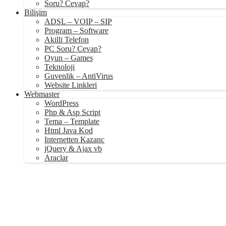
Soru? Cevap?
Bilişim
ADSL – VOIP – SIP
Program – Software
Akilli Telefon
PC Soru? Cevap?
Oyun – Games
Teknoloji
Guvenlik – AntiVirus
Website Linkleri
Webmaster
WordPress
Php & Asp Script
Tema – Template
Html Java Kod
Internetten Kazanc
jQuery & Ajax vb
Araclar