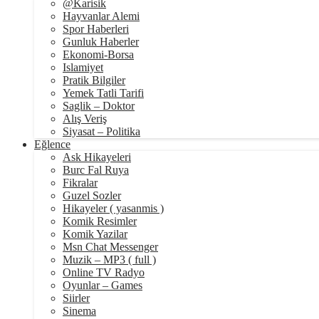
@Karisik
Hayvanlar Alemi
Spor Haberleri
Gunluk Haberler
Ekonomi-Borsa
Islamiyet
Pratik Bilgiler
Yemek Tatli Tarifi
Saglik – Doktor
Alış Veriş
Siyasat – Politika
Eğlence
Ask Hikayeleri
Burc Fal Ruya
Fikralar
Guzel Sozler
Hikayeler ( yasanmis )
Komik Resimler
Komik Yazilar
Msn Chat Messenger
Muzik – MP3 ( full )
Online TV Radyo
Oyunlar – Games
Siirler
Sinema