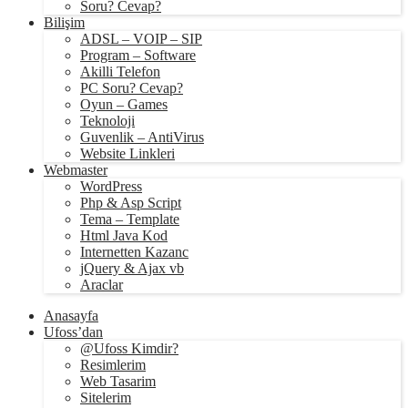
Soru? Cevap?
Bilişim
ADSL – VOIP – SIP
Program – Software
Akilli Telefon
PC Soru? Cevap?
Oyun – Games
Teknoloji
Guvenlik – AntiVirus
Website Linkleri
Webmaster
WordPress
Php & Asp Script
Tema – Template
Html Java Kod
Internetten Kazanc
jQuery & Ajax vb
Araclar
Anasayfa
Ufoss’dan
@Ufoss Kimdir?
Resimlerim
Web Tasarim
Sitelerim