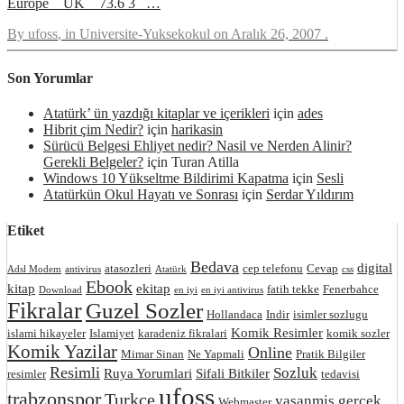
Europe UK 73.6 3 …
By
ufoss
, in
Universite-Yuksekokul
on
Aralık 26, 2007
.
Son Yorumlar
Atatürk’ ün yazdığı kitaplar ve içerikleri
için
ades
Hibrit çim Nedir?
için
harikasin
Sürücü Belgesi Ehliyet nedir? Nasil ve Nerden Alinir?
Gerekli Belgeler?
için
Turan Atilla
Windows 10 Yükseltme Bildirimi Kapatma
için
Sesli
Atatürkün Okul Hayatı ve Sonrası
için
Serdar Yıldırım
Etiket
Bedava
digital
atasozleri
cep telefonu
Cevap
Adsl Modem
antivirus
Atatürk
css
Ebook
kitap
ekitap
fatih tekke
Fenerbahce
Download
en iyi
en iyi antivirus
Fikralar
Guzel Sozler
Hollandaca
Indir
isimler sozlugu
Komik Resimler
islami hikayeler
Islamiyet
karadeniz fikralari
komik sozler
Komik Yazilar
Online
Mimar Sinan
Ne Yapmali
Pratik Bilgiler
Resimli
Sozluk
Ruya Yorumlari
Sifali Bitkiler
resimler
tedavisi
ufoss
trabzonspor
Turkce
yasanmis gercek
Webmaster