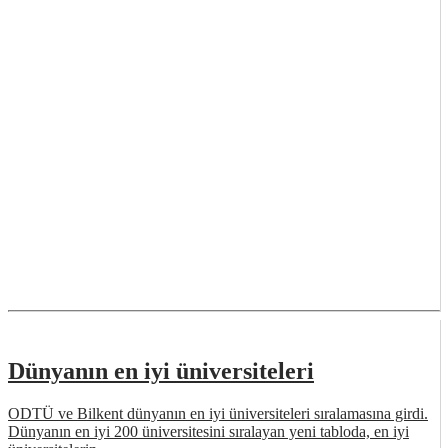
Dünyanın en iyi üniversiteleri
ODTÜ ve Bilkent dünyanın en iyi üniversiteleri sıralamasına girdi.
Dünyanın en iyi 200 üniversitesini sıralayan yeni tabloda, en iyi