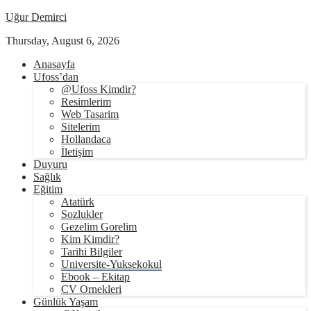
Uğur Demirci
Thursday, August 6, 2026
Anasayfa
Ufoss’dan
@Ufoss Kimdir?
Resimlerim
Web Tasarim
Sitelerim
Hollandaca
İletişim
Duyuru
Sağlık
Eğitim
Atatürk
Sozlukler
Gezelim Gorelim
Kim Kimdir?
Tarihi Bilgiler
Universite-Yuksekokul
Ebook – Ekitap
CV Ornekleri
Günlük Yaşam