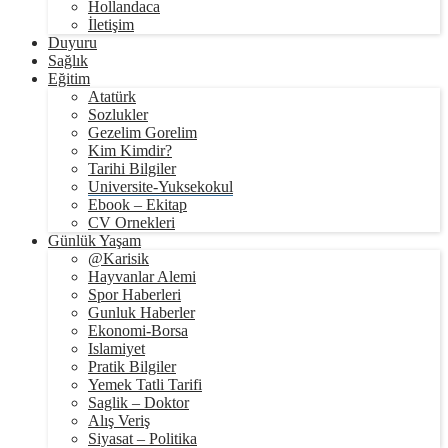
Hollandaca
İletişim
Duyuru
Sağlık
Eğitim
Atatürk
Sozlukler
Gezelim Gorelim
Kim Kimdir?
Tarihi Bilgiler
Universite-Yuksekokul
Ebook – Ekitap
CV Ornekleri
Günlük Yaşam
@Karisik
Hayvanlar Alemi
Spor Haberleri
Gunluk Haberler
Ekonomi-Borsa
Islamiyet
Pratik Bilgiler
Yemek Tatli Tarifi
Saglik – Doktor
Alış Veriş
Siyasat – Politika