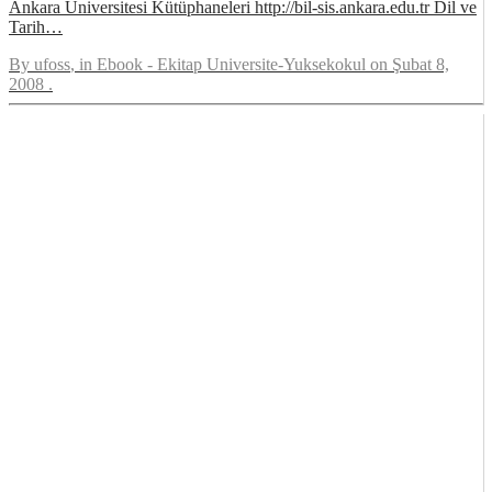
Ankara Üniversitesi Kütüphaneleri http://bil-sis.ankara.edu.tr Dil ve
Tarih…
By
ufoss
, in
Ebook - Ekitap Universite-Yuksekokul
on
Şubat 8,
2008
.