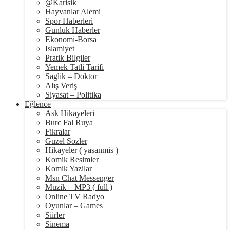
@Karisik
Hayvanlar Alemi
Spor Haberleri
Gunluk Haberler
Ekonomi-Borsa
Islamiyet
Pratik Bilgiler
Yemek Tatli Tarifi
Saglik – Doktor
Alış Veriş
Siyasat – Politika
Eğlence
Ask Hikayeleri
Burc Fal Ruya
Fikralar
Guzel Sozler
Hikayeler ( yasanmis )
Komik Resimler
Komik Yazilar
Msn Chat Messenger
Muzik – MP3 ( full )
Online TV Radyo
Oyunlar – Games
Siirler
Sinema