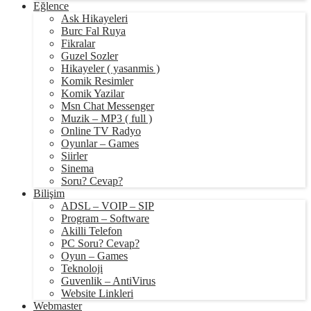
Eğlence
Ask Hikayeleri
Burc Fal Ruya
Fikralar
Guzel Sozler
Hikayeler ( yasanmis )
Komik Resimler
Komik Yazilar
Msn Chat Messenger
Muzik – MP3 ( full )
Online TV Radyo
Oyunlar – Games
Siirler
Sinema
Soru? Cevap?
Bilişim
ADSL – VOIP – SIP
Program – Software
Akilli Telefon
PC Soru? Cevap?
Oyun – Games
Teknoloji
Guvenlik – AntiVirus
Website Linkleri
Webmaster