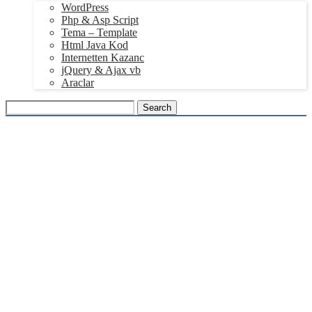
WordPress
Php & Asp Script
Tema – Template
Html Java Kod
Internetten Kazanc
jQuery & Ajax vb
Araclar