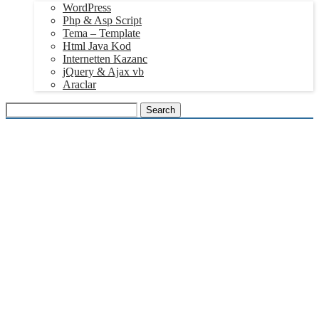
WordPress
Php & Asp Script
Tema – Template
Html Java Kod
Internetten Kazanc
jQuery & Ajax vb
Araclar