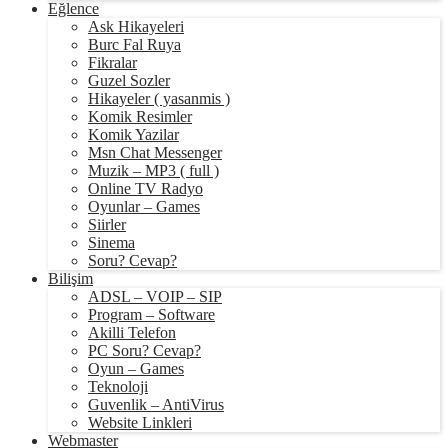
Eğlence
Ask Hikayeleri
Burc Fal Ruya
Fikralar
Guzel Sozler
Hikayeler ( yasanmis )
Komik Resimler
Komik Yazilar
Msn Chat Messenger
Muzik – MP3 ( full )
Online TV Radyo
Oyunlar – Games
Siirler
Sinema
Soru? Cevap?
Bilişim
ADSL – VOIP – SIP
Program – Software
Akilli Telefon
PC Soru? Cevap?
Oyun – Games
Teknoloji
Guvenlik – AntiVirus
Website Linkleri
Webmaster