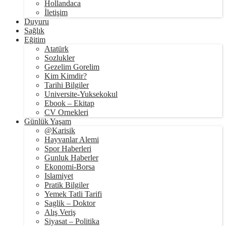
Hollandaca
İletişim
Duyuru
Sağlık
Eğitim
Atatürk
Sozlukler
Gezelim Gorelim
Kim Kimdir?
Tarihi Bilgiler
Universite-Yuksekokul
Ebook – Ekitap
CV Ornekleri
Günlük Yaşam
@Karisik
Hayvanlar Alemi
Spor Haberleri
Gunluk Haberler
Ekonomi-Borsa
Islamiyet
Pratik Bilgiler
Yemek Tatli Tarifi
Saglik – Doktor
Alış Veriş
Siyasat – Politika