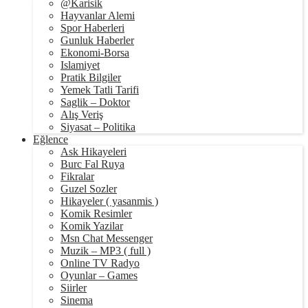
@Karisik
Hayvanlar Alemi
Spor Haberleri
Gunluk Haberler
Ekonomi-Borsa
Islamiyet
Pratik Bilgiler
Yemek Tatli Tarifi
Saglik – Doktor
Alış Veriş
Siyasat – Politika
Eğlence
Ask Hikayeleri
Burc Fal Ruya
Fikralar
Guzel Sozler
Hikayeler ( yasanmis )
Komik Resimler
Komik Yazilar
Msn Chat Messenger
Muzik – MP3 ( full )
Online TV Radyo
Oyunlar – Games
Siirler
Sinema