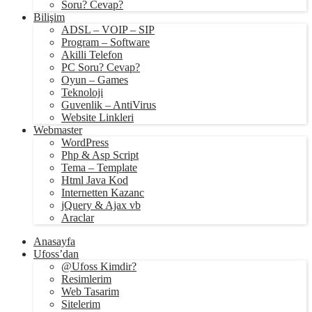
Soru? Cevap?
Bilişim
ADSL – VOIP – SIP
Program – Software
Akilli Telefon
PC Soru? Cevap?
Oyun – Games
Teknoloji
Guvenlik – AntiVirus
Website Linkleri
Webmaster
WordPress
Php & Asp Script
Tema – Template
Html Java Kod
Internetten Kazanc
jQuery & Ajax vb
Araclar
Anasayfa
Ufoss’dan
@Ufoss Kimdir?
Resimlerim
Web Tasarim
Sitelerim