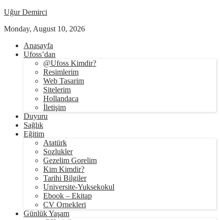
Uğur Demirci
Monday, August 10, 2026
Anasayfa
Ufoss’dan
@Ufoss Kimdir?
Resimlerim
Web Tasarim
Sitelerim
Hollandaca
İletişim
Duyuru
Sağlık
Eğitim
Atatürk
Sozlukler
Gezelim Gorelim
Kim Kimdir?
Tarihi Bilgiler
Universite-Yuksekokul
Ebook – Ekitap
CV Ornekleri
Günlük Yaşam