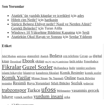
Son Yorumlar
Atatürk’ ün yazdığı kitaplar ve içerikleri
için
ades
Hibrit çim Nedir?
için
harikasin
Sürücü Belgesi Ehliyet nedir? Nasil ve Nerden Alinir?
Gerekli Belgeler?
için
Turan Atilla
Windows 10 Yükseltme Bildirimi Kapatma
için
Sesli
Atatürkün Okul Hayatı ve Sonrası
için
Serdar Yıldırım
Etiket
Bedava
digital
atasozleri
cep telefonu
Cevap
Adsl Modem
antivirus
Atatürk
css
Ebook
kitap
ekitap
fatih tekke
Fenerbahce
Download
en iyi
en iyi antivirus
Fikralar
Guzel Sozler
Hollandaca
Indir
isimler sozlugu
Komik Resimler
islami hikayeler
Islamiyet
karadeniz fikralari
komik sozler
Komik Yazilar
Online
Mimar Sinan
Ne Yapmali
Pratik Bilgiler
Resimli
Sozluk
Ruya Yorumlari
Sifali Bitkiler
resimler
tedavisi
ufoss
trabzonspor
Turkce
yasanmis gercek
Webmaster
yurdum insani
hikaye
yemek tarifleri
zeka