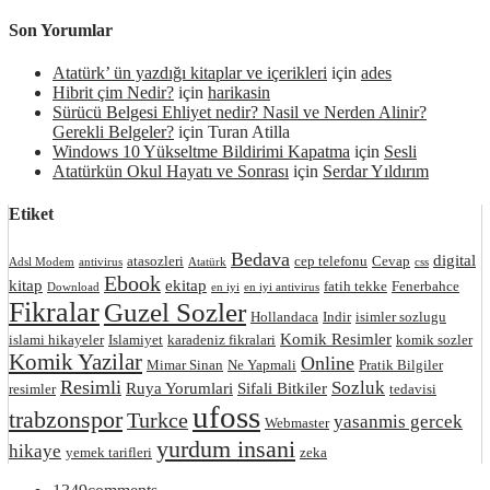
Son Yorumlar
Atatürk’ ün yazdığı kitaplar ve içerikleri
için
ades
Hibrit çim Nedir?
için
harikasin
Sürücü Belgesi Ehliyet nedir? Nasil ve Nerden Alinir?
Gerekli Belgeler?
için
Turan Atilla
Windows 10 Yükseltme Bildirimi Kapatma
için
Sesli
Atatürkün Okul Hayatı ve Sonrası
için
Serdar Yıldırım
Etiket
Bedava
digital
atasozleri
cep telefonu
Cevap
Adsl Modem
antivirus
Atatürk
css
Ebook
kitap
ekitap
fatih tekke
Fenerbahce
Download
en iyi
en iyi antivirus
Fikralar
Guzel Sozler
Hollandaca
Indir
isimler sozlugu
Komik Resimler
islami hikayeler
Islamiyet
karadeniz fikralari
komik sozler
Komik Yazilar
Online
Mimar Sinan
Ne Yapmali
Pratik Bilgiler
Resimli
Sozluk
Ruya Yorumlari
Sifali Bitkiler
resimler
tedavisi
ufoss
trabzonspor
Turkce
yasanmis gercek
Webmaster
yurdum insani
hikaye
yemek tarifleri
zeka