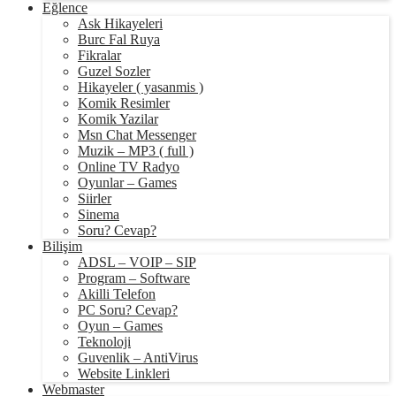
Eğlence
Ask Hikayeleri
Burc Fal Ruya
Fikralar
Guzel Sozler
Hikayeler ( yasanmis )
Komik Resimler
Komik Yazilar
Msn Chat Messenger
Muzik – MP3 ( full )
Online TV Radyo
Oyunlar – Games
Siirler
Sinema
Soru? Cevap?
Bilişim
ADSL – VOIP – SIP
Program – Software
Akilli Telefon
PC Soru? Cevap?
Oyun – Games
Teknoloji
Guvenlik – AntiVirus
Website Linkleri
Webmaster