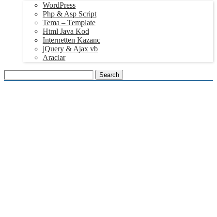
WordPress
Php & Asp Script
Tema – Template
Html Java Kod
Internetten Kazanc
jQuery & Ajax vb
Araclar