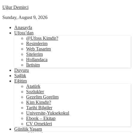
Uğur Demirci
Sunday, August 9, 2026
Anasayfa
Ufoss’dan
@Ufoss Kimdir?
Resimlerim
Web Tasarim
Sitelerim
Hollandaca
İletişim
Duyuru
Sağlık
Eğitim
Atatürk
Sozlukler
Gezelim Gorelim
Kim Kimdir?
Tarihi Bilgiler
Universite-Yuksekokul
Ebook – Ekitap
CV Ornekleri
Günlük Yaşam