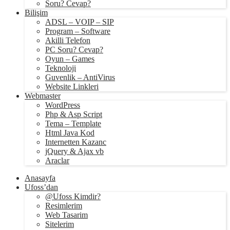
Soru? Cevap?
Bilişim
ADSL – VOIP – SIP
Program – Software
Akilli Telefon
PC Soru? Cevap?
Oyun – Games
Teknoloji
Guvenlik – AntiVirus
Website Linkleri
Webmaster
WordPress
Php & Asp Script
Tema – Template
Html Java Kod
Internetten Kazanc
jQuery & Ajax vb
Araclar
Anasayfa
Ufoss’dan
@Ufoss Kimdir?
Resimlerim
Web Tasarim
Sitelerim