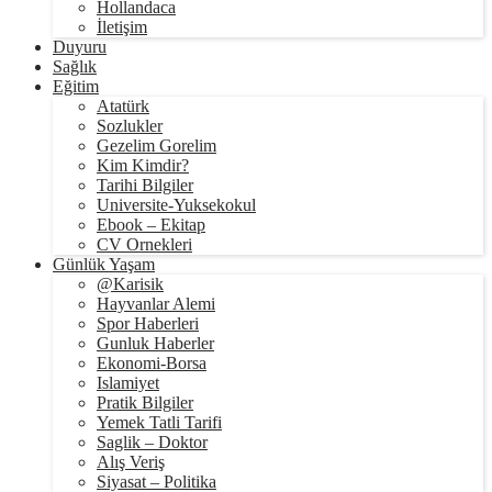
Hollandaca
İletişim
Duyuru
Sağlık
Eğitim
Atatürk
Sozlukler
Gezelim Gorelim
Kim Kimdir?
Tarihi Bilgiler
Universite-Yuksekokul
Ebook – Ekitap
CV Ornekleri
Günlük Yaşam
@Karisik
Hayvanlar Alemi
Spor Haberleri
Gunluk Haberler
Ekonomi-Borsa
Islamiyet
Pratik Bilgiler
Yemek Tatli Tarifi
Saglik – Doktor
Alış Veriş
Siyasat – Politika