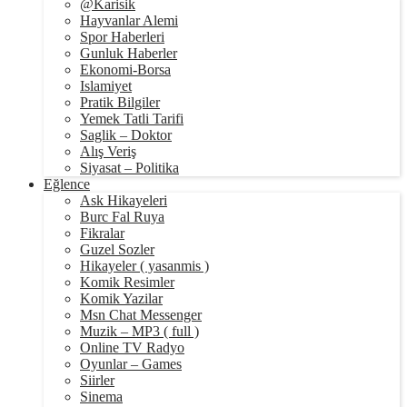
@Karisik
Hayvanlar Alemi
Spor Haberleri
Gunluk Haberler
Ekonomi-Borsa
Islamiyet
Pratik Bilgiler
Yemek Tatli Tarifi
Saglik – Doktor
Alış Veriş
Siyasat – Politika
Eğlence
Ask Hikayeleri
Burc Fal Ruya
Fikralar
Guzel Sozler
Hikayeler ( yasanmis )
Komik Resimler
Komik Yazilar
Msn Chat Messenger
Muzik – MP3 ( full )
Online TV Radyo
Oyunlar – Games
Siirler
Sinema