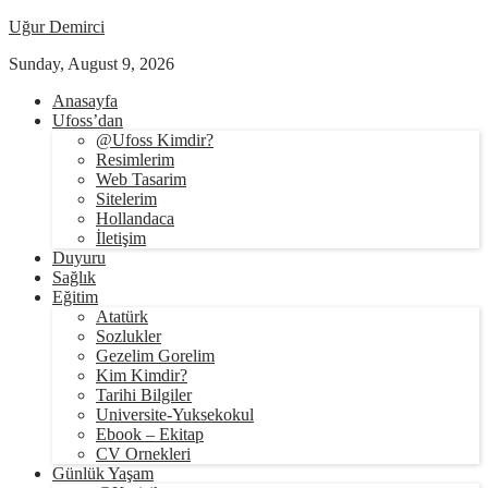
Uğur Demirci
Sunday, August 9, 2026
Anasayfa
Ufoss’dan
@Ufoss Kimdir?
Resimlerim
Web Tasarim
Sitelerim
Hollandaca
İletişim
Duyuru
Sağlık
Eğitim
Atatürk
Sozlukler
Gezelim Gorelim
Kim Kimdir?
Tarihi Bilgiler
Universite-Yuksekokul
Ebook – Ekitap
CV Ornekleri
Günlük Yaşam