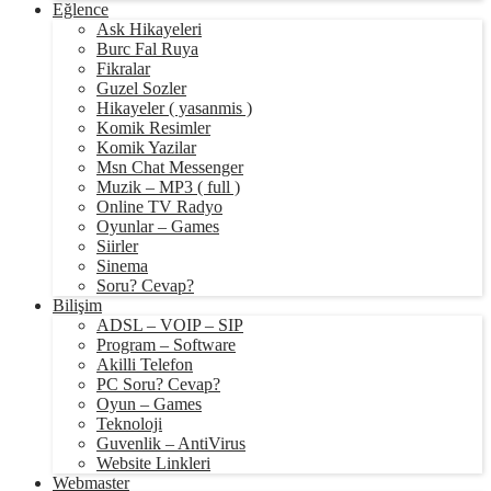
Eğlence
Ask Hikayeleri
Burc Fal Ruya
Fikralar
Guzel Sozler
Hikayeler ( yasanmis )
Komik Resimler
Komik Yazilar
Msn Chat Messenger
Muzik – MP3 ( full )
Online TV Radyo
Oyunlar – Games
Siirler
Sinema
Soru? Cevap?
Bilişim
ADSL – VOIP – SIP
Program – Software
Akilli Telefon
PC Soru? Cevap?
Oyun – Games
Teknoloji
Guvenlik – AntiVirus
Website Linkleri
Webmaster