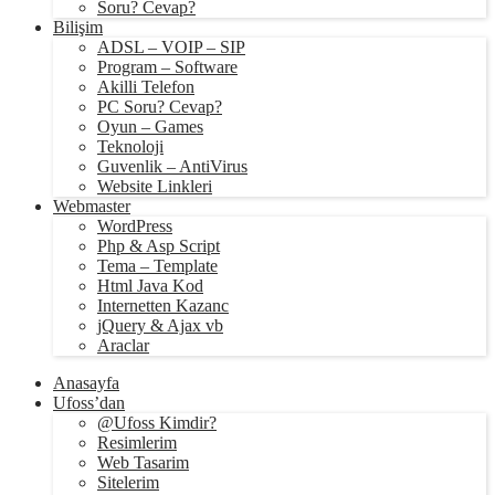
Soru? Cevap?
Bilişim
ADSL – VOIP – SIP
Program – Software
Akilli Telefon
PC Soru? Cevap?
Oyun – Games
Teknoloji
Guvenlik – AntiVirus
Website Linkleri
Webmaster
WordPress
Php & Asp Script
Tema – Template
Html Java Kod
Internetten Kazanc
jQuery & Ajax vb
Araclar
Anasayfa
Ufoss’dan
@Ufoss Kimdir?
Resimlerim
Web Tasarim
Sitelerim