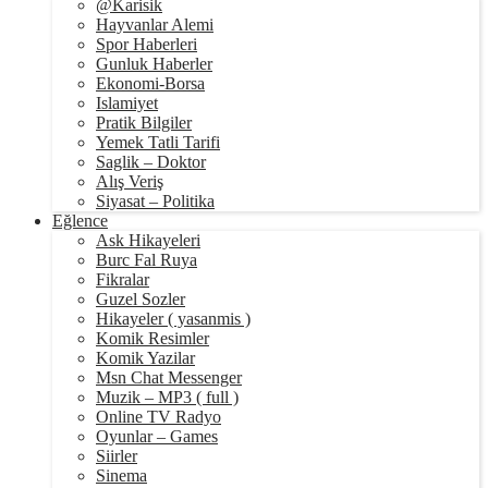
@Karisik
Hayvanlar Alemi
Spor Haberleri
Gunluk Haberler
Ekonomi-Borsa
Islamiyet
Pratik Bilgiler
Yemek Tatli Tarifi
Saglik – Doktor
Alış Veriş
Siyasat – Politika
Eğlence
Ask Hikayeleri
Burc Fal Ruya
Fikralar
Guzel Sozler
Hikayeler ( yasanmis )
Komik Resimler
Komik Yazilar
Msn Chat Messenger
Muzik – MP3 ( full )
Online TV Radyo
Oyunlar – Games
Siirler
Sinema