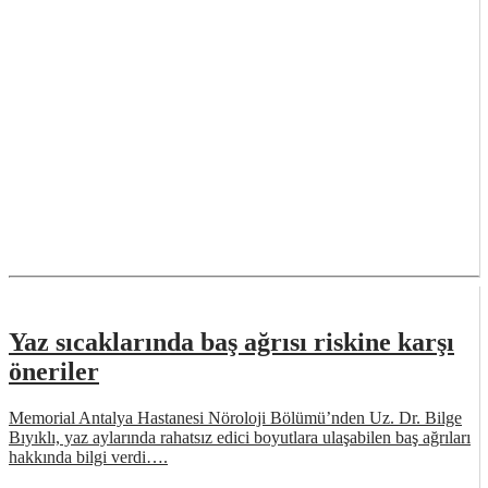
Yaz sıcaklarında baş ağrısı riskine karşı
öneriler
Memorial Antalya Hastanesi Nöroloji Bölümü’nden Uz. Dr. Bilge
Bıyıklı, yaz aylarında rahatsız edici boyutlara ulaşabilen baş ağrıları
hakkında bilgi verdi….