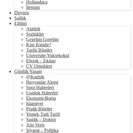
Hollandaca
İletişim
Duyuru
Sağlık
Eğitim
Atatürk
Sozlukler
Gezelim Gorelim
Kim Kimdir?
Tarihi Bilgiler
Universite-Yuksekokul
Ebook – Ekitap
CV Ornekleri
Günlük Yaşam
@Karisik
Hayvanlar Alemi
Spor Haberleri
Gunluk Haberler
Ekonomi-Borsa
Islamiyet
Pratik Bilgiler
Yemek Tatli Tarifi
Saglik – Doktor
Alış Veriş
Siyasat – Politika