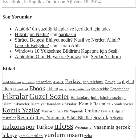
By
admin
, in
Saglik - Doktor
on
Ağustos 18, 2014
.
Son Yorumlar
Atatürk’ ün yazdığı kitaplar ve içerikleri
için
ades
Hibrit çim Nedir?
için
harikasin
Sürücü Belgesi Ehliyet nedir? Nasil ve Nerden Alinir?
Gerekli Belgeler?
için
Turan Atilla
Windows 10 Yükseltme Bildirimi Kapatma
için
Sesli
Atatürkün Okul Hayatı ve Sonrası
için
Serdar Yıldırım
Etiket
Bedava
digital
atasozleri
cep telefonu
Cevap
Adsl Modem
antivirus
Atatürk
css
Ebook
kitap
ekitap
fatih tekke
Fenerbahce
Download
en iyi
en iyi antivirus
Fikralar
Guzel Sozler
Hollandaca
Indir
isimler sozlugu
Komik Resimler
islami hikayeler
Islamiyet
karadeniz fikralari
komik sozler
Komik Yazilar
Online
Mimar Sinan
Ne Yapmali
Pratik Bilgiler
Resimli
Sozluk
Ruya Yorumlari
Sifali Bitkiler
resimler
tedavisi
ufoss
trabzonspor
Turkce
yasanmis gercek
Webmaster
yurdum insani
hikaye
yemek tarifleri
zeka