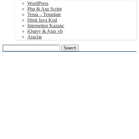
WordPress
Php & Asp Script
Tema – Template
Html Java Kod
Internetten Kazanc
jQuery & Ajax vb
Araclar