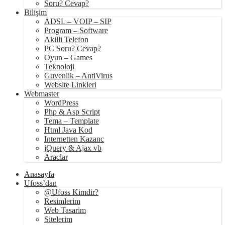
Soru? Cevap?
Bilişim
ADSL – VOIP – SIP
Program – Software
Akilli Telefon
PC Soru? Cevap?
Oyun – Games
Teknoloji
Guvenlik – AntiVirus
Website Linkleri
Webmaster
WordPress
Php & Asp Script
Tema – Template
Html Java Kod
Internetten Kazanc
jQuery & Ajax vb
Araclar
Anasayfa
Ufoss’dan
@Ufoss Kimdir?
Resimlerim
Web Tasarim
Sitelerim