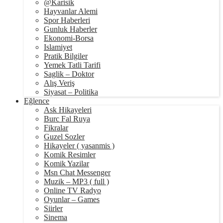
@Karisik
Hayvanlar Alemi
Spor Haberleri
Gunluk Haberler
Ekonomi-Borsa
Islamiyet
Pratik Bilgiler
Yemek Tatli Tarifi
Saglik – Doktor
Alış Veriş
Siyasat – Politika
Eğlence
Ask Hikayeleri
Burc Fal Ruya
Fikralar
Guzel Sozler
Hikayeler ( yasanmis )
Komik Resimler
Komik Yazilar
Msn Chat Messenger
Muzik – MP3 ( full )
Online TV Radyo
Oyunlar – Games
Siirler
Sinema