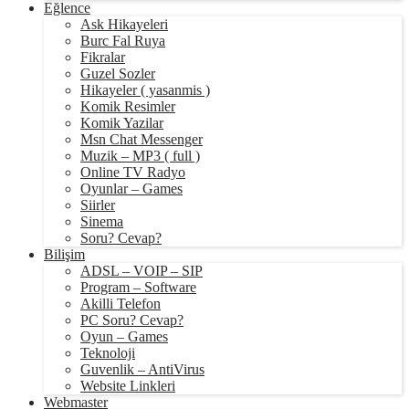
Eğlence
Ask Hikayeleri
Burc Fal Ruya
Fikralar
Guzel Sozler
Hikayeler ( yasanmis )
Komik Resimler
Komik Yazilar
Msn Chat Messenger
Muzik – MP3 ( full )
Online TV Radyo
Oyunlar – Games
Siirler
Sinema
Soru? Cevap?
Bilişim
ADSL – VOIP – SIP
Program – Software
Akilli Telefon
PC Soru? Cevap?
Oyun – Games
Teknoloji
Guvenlik – AntiVirus
Website Linkleri
Webmaster