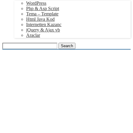
WordPress
Php & Asp Script
Tema – Template
Html Java Kod
Internetten Kazanc
jQuery & Ajax vb
Araclar