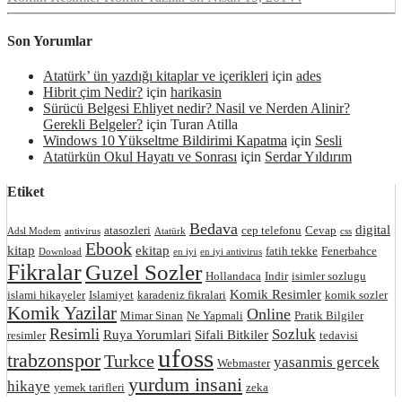
Son Yorumlar
Atatürk’ ün yazdığı kitaplar ve içerikleri
için
ades
Hibrit çim Nedir?
için
harikasin
Sürücü Belgesi Ehliyet nedir? Nasil ve Nerden Alinir?
Gerekli Belgeler?
için
Turan Atilla
Windows 10 Yükseltme Bildirimi Kapatma
için
Sesli
Atatürkün Okul Hayatı ve Sonrası
için
Serdar Yıldırım
Etiket
Bedava
digital
atasozleri
cep telefonu
Cevap
Adsl Modem
antivirus
Atatürk
css
Ebook
kitap
ekitap
fatih tekke
Fenerbahce
Download
en iyi
en iyi antivirus
Fikralar
Guzel Sozler
Hollandaca
Indir
isimler sozlugu
Komik Resimler
islami hikayeler
Islamiyet
karadeniz fikralari
komik sozler
Komik Yazilar
Online
Mimar Sinan
Ne Yapmali
Pratik Bilgiler
Resimli
Sozluk
Ruya Yorumlari
Sifali Bitkiler
resimler
tedavisi
ufoss
trabzonspor
Turkce
yasanmis gercek
Webmaster
yurdum insani
hikaye
yemek tarifleri
zeka