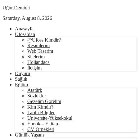
Uğur Demirci
Saturday, August 8, 2026
Anasayfa
Ufoss’dan
@Ufoss Kimdir?
Resimlerim
Web Tasarim
Sitelerim
Hollandaca
İletişim
Duyuru
Sağlık
Eğitim
Atatürk
Sozlukler
Gezelim Gorelim
Kim Kimdir?
Tarihi Bilgiler
Universite-Yuksekokul
Ebook – Ekitap
CV Ornekleri
Günlük Yaşam