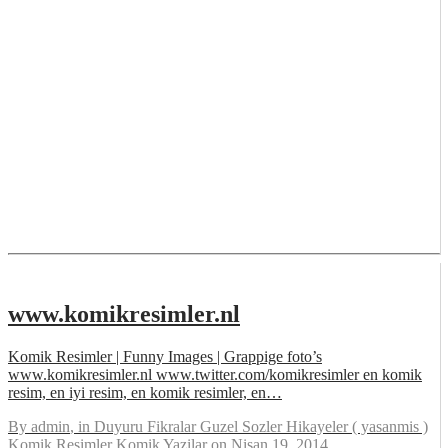
www.komikresimler.nl
Komik Resimler | Funny Images | Grappige foto’s
www.komikresimler.nl www.twitter.com/komikresimler en komik
resim, en iyi resim, en komik resimler, en…
By
admin
, in
Duyuru Fikralar Guzel Sozler Hikayeler ( yasanmis )
Komik Resimler Komik Yazilar
on
Nisan 19, 2014
.