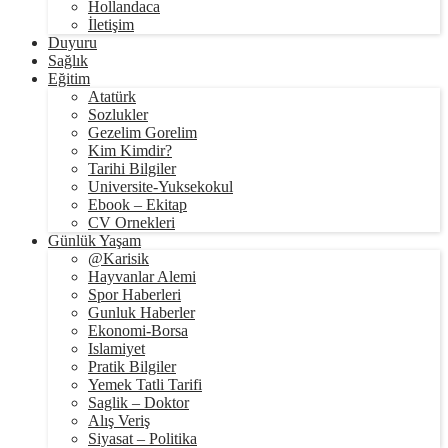
Hollandaca
İletişim
Duyuru
Sağlık
Eğitim
Atatürk
Sozlukler
Gezelim Gorelim
Kim Kimdir?
Tarihi Bilgiler
Universite-Yuksekokul
Ebook – Ekitap
CV Ornekleri
Günlük Yaşam
@Karisik
Hayvanlar Alemi
Spor Haberleri
Gunluk Haberler
Ekonomi-Borsa
Islamiyet
Pratik Bilgiler
Yemek Tatli Tarifi
Saglik – Doktor
Alış Veriş
Siyasat – Politika