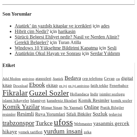
Son Yorumlar
Atatürk’ ün yazdığı kitaplar ve içerikleri
için
ades
Hibrit çim Nedir?
için
harikasin
Sürücü Belgesi Ehliyet nedir? Nasil ve Nerden Alinir?
Gerekli Belgeler?
için
Turan Atilla
Windows 10 Yükseltme Bildirimi Kapatma
için
Sesli
Atatürkün Okul Hayatı ve Sonrası
için
Serdar Yıldırım
Etiket
Bedava
digital
atasozleri
cep telefonu
Cevap
Adsl Modem
antivirus
Atatürk
css
Ebook
kitap
ekitap
fatih tekke
Fenerbahce
Download
en iyi
en iyi antivirus
Fikralar
Guzel Sozler
Hollandaca
Indir
isimler sozlugu
Komik Resimler
islami hikayeler
Islamiyet
karadeniz fikralari
komik sozler
Komik Yazilar
Online
Mimar Sinan
Ne Yapmali
Pratik Bilgiler
Resimli
Sozluk
Ruya Yorumlari
Sifali Bitkiler
resimler
tedavisi
ufoss
trabzonspor
Turkce
yasanmis gercek
Webmaster
yurdum insani
hikaye
yemek tarifleri
zeka