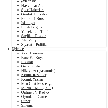
@Karisik
Hayvanlar Alemi
Spor Haberleri
Gunluk Haberler
Ekonomi-Borsa
Islamiyet
Pratik Bilgiler
Yemek Tatli Tarifi
Saglik – Doktor
Alış Veriş
Siyasat – Politika
Eğlence
Ask Hikayeleri
Burc Fal Ruya
Fikralar
Guzel Sozler
Hikayeler ( yasanmis )
Komik Resimler
Komik Yazilar
Msn Chat Messenger
Muzik – MP3 ( full )
Online TV Radyo
Oyunlar – Games
Siirler
Sinema