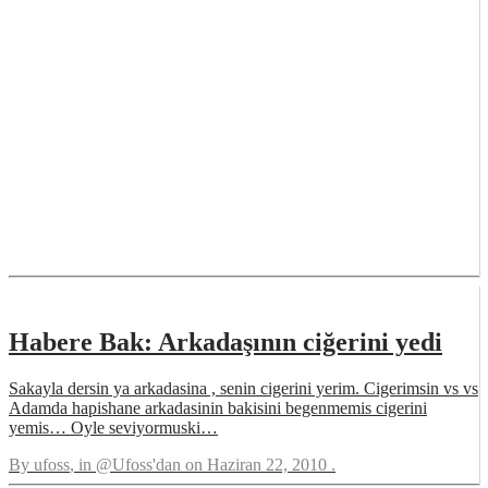
Habere Bak: Arkadaşının ciğerini yedi
Sakayla dersin ya arkadasina , senin cigerini yerim. Cigerimsin vs vs
Adamda hapishane arkadasinin bakisini begenmemis cigerini
yemis… Oyle seviyormuski…
By
ufoss
, in
@Ufoss'dan
on
Haziran 22, 2010
.