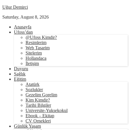
Uğur Demirci
Saturday, August 8, 2026
Anasayfa
Ufoss’dan
@Ufoss Kimdir?
Resimlerim
Web Tasarim
Sitelerim
Hollandaca
İletişim
Duyuru
Sağlık
Eğitim
Atatürk
Sozlukler
Gezelim Gorelim
Kim Kimdir?
Tarihi Bilgiler
Universite-Yuksekokul
Ebook – Ekitap
CV Ornekleri
Günlük Yaşam