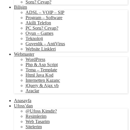
Soru? Cevap?
Bilişim
ADSL – VOIP – SIP
Program – Software
Akilli Telefon
PC Soru? Cevap?
Oyun – Games
Teknoloji
Guvenlik – AntiVirus
Website Linkleri
Webmaster
WordPress
Php & Asp Script
Tema – Template
Html Java Kod
Internetten Kazanc
jQuery & Ajax vb
Araclar
Anasayfa
Ufoss’dan
@Ufoss Kimdir?
Resimlerim
Web Tasarim
Sitelerim