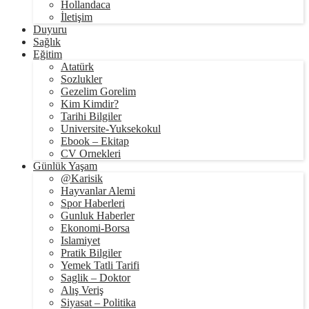
Hollandaca
İletişim
Duyuru
Sağlık
Eğitim
Atatürk
Sozlukler
Gezelim Gorelim
Kim Kimdir?
Tarihi Bilgiler
Universite-Yuksekokul
Ebook – Ekitap
CV Ornekleri
Günlük Yaşam
@Karisik
Hayvanlar Alemi
Spor Haberleri
Gunluk Haberler
Ekonomi-Borsa
Islamiyet
Pratik Bilgiler
Yemek Tatli Tarifi
Saglik – Doktor
Alış Veriş
Siyasat – Politika