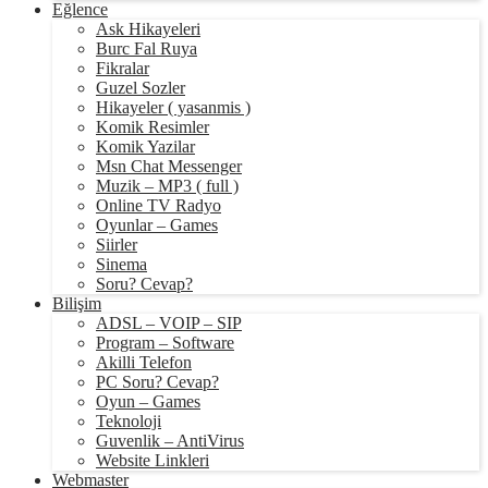
Eğlence
Ask Hikayeleri
Burc Fal Ruya
Fikralar
Guzel Sozler
Hikayeler ( yasanmis )
Komik Resimler
Komik Yazilar
Msn Chat Messenger
Muzik – MP3 ( full )
Online TV Radyo
Oyunlar – Games
Siirler
Sinema
Soru? Cevap?
Bilişim
ADSL – VOIP – SIP
Program – Software
Akilli Telefon
PC Soru? Cevap?
Oyun – Games
Teknoloji
Guvenlik – AntiVirus
Website Linkleri
Webmaster