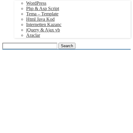
WordPress
Php & Asp Script
Tema – Template
Html Java Kod
Internetten Kazanc
jQuery & Ajax vb
Araclar