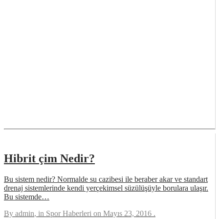
Hibrit çim Nedir?
Bu sistem nedir? Normalde su cazibesi ile beraber akar ve standart
drenaj sistemlerinde kendi yerçekimsel süzülüşüyle borulara ulaşır.
Bu sistemde…
By
admin
, in
Spor Haberleri
on
Mayıs 23, 2016
.