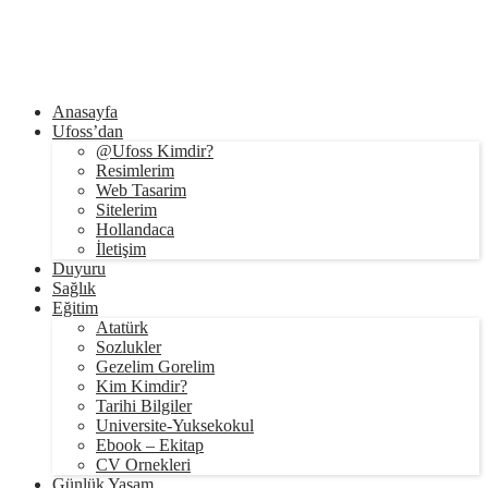
Anasayfa
Ufoss’dan
@Ufoss Kimdir?
Resimlerim
Web Tasarim
Sitelerim
Hollandaca
İletişim
Duyuru
Sağlık
Eğitim
Atatürk
Sozlukler
Gezelim Gorelim
Kim Kimdir?
Tarihi Bilgiler
Universite-Yuksekokul
Ebook – Ekitap
CV Ornekleri
Günlük Yaşam