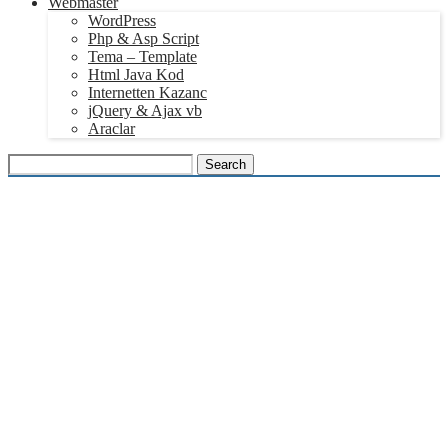
Webmaster
WordPress
Php & Asp Script
Tema – Template
Html Java Kod
Internetten Kazanc
jQuery & Ajax vb
Araclar