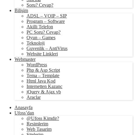
Soru? Cevap?
Bilişim
ADSL – VOIP – SIP
Program – Software
Akilli Telefon
PC Soru? Cevap?
Oyun – Games
Teknoloji
Guvenlik – AntiVirus
Website Linkleri
Webmaster
WordPress
Php & Asp Script
Tema – Template
Html Java Kod
Internetten Kazanc
jQuery & Ajax vb
Araclar
Anasayfa
Ufoss’dan
@Ufoss Kimdir?
Resimlerim
Web Tasarim
Sitelerim