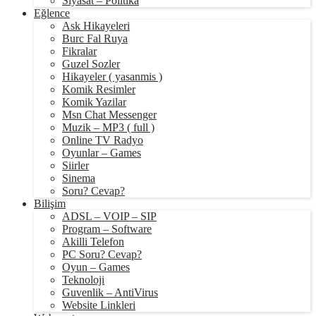
Siyasat – Politika
Eğlence
Ask Hikayeleri
Burc Fal Ruya
Fikralar
Guzel Sozler
Hikayeler ( yasanmis )
Komik Resimler
Komik Yazilar
Msn Chat Messenger
Muzik – MP3 ( full )
Online TV Radyo
Oyunlar – Games
Siirler
Sinema
Soru? Cevap?
Bilişim
ADSL – VOIP – SIP
Program – Software
Akilli Telefon
PC Soru? Cevap?
Oyun – Games
Teknoloji
Guvenlik – AntiVirus
Website Linkleri