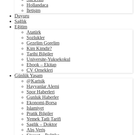
Hollandaca
İletişim
Duyuru
Sağlık
Eğitim
Atatürk
Sozlukler
Gezelim Gorelim
Kim Kimdir?
Tarihi Bilgiler
Universite-Yuksekokul
Ebook – Ekitap
CV Ornekleri
Günlük Yaşam
@Karisik
Hayvanlar Alemi
Spor Haberleri
Gunluk Haberler
Ekonomi-Borsa
Islamiyet
Pratik Bilgiler
Yemek Tatli Tarifi
Saglik – Doktor
Alış Veriş