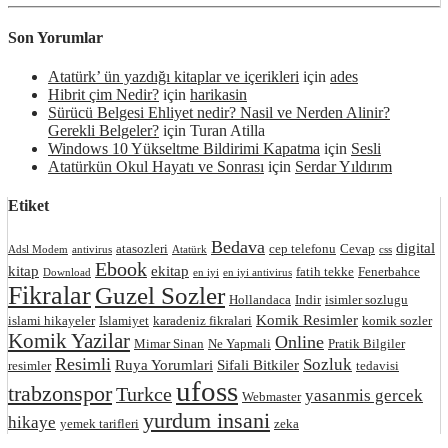
Son Yorumlar
Atatürk’ ün yazdığı kitaplar ve içerikleri
için
ades
Hibrit çim Nedir?
için
harikasin
Sürücü Belgesi Ehliyet nedir? Nasil ve Nerden Alinir?
Gerekli Belgeler?
için
Turan Atilla
Windows 10 Yükseltme Bildirimi Kapatma
için
Sesli
Atatürkün Okul Hayatı ve Sonrası
için
Serdar Yıldırım
Etiket
Bedava
digital
atasozleri
cep telefonu
Cevap
Adsl Modem
antivirus
Atatürk
css
Ebook
kitap
ekitap
fatih tekke
Fenerbahce
Download
en iyi
en iyi antivirus
Fikralar
Guzel Sozler
Hollandaca
Indir
isimler sozlugu
Komik Resimler
islami hikayeler
Islamiyet
karadeniz fikralari
komik sozler
Komik Yazilar
Online
Mimar Sinan
Ne Yapmali
Pratik Bilgiler
Resimli
Sozluk
Ruya Yorumlari
Sifali Bitkiler
resimler
tedavisi
ufoss
trabzonspor
Turkce
yasanmis gercek
Webmaster
yurdum insani
hikaye
yemek tarifleri
zeka