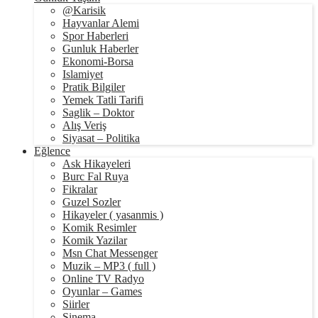
@Karisik
Hayvanlar Alemi
Spor Haberleri
Gunluk Haberler
Ekonomi-Borsa
Islamiyet
Pratik Bilgiler
Yemek Tatli Tarifi
Saglik – Doktor
Alış Veriş
Siyasat – Politika
Eğlence
Ask Hikayeleri
Burc Fal Ruya
Fikralar
Guzel Sozler
Hikayeler ( yasanmis )
Komik Resimler
Komik Yazilar
Msn Chat Messenger
Muzik – MP3 ( full )
Online TV Radyo
Oyunlar – Games
Siirler
Sinema