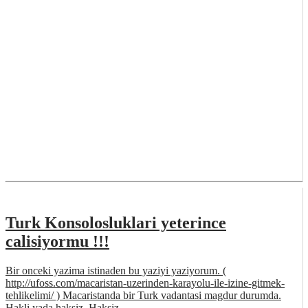
Turk Konsolosluklari yeterince
calisiyormu !!!
Bir onceki yazima istinaden bu yaziyi yaziyorum. (
http://ufoss.com/macaristan-uzerinden-karayolu-ile-izine-gitmek-
tehlikelimi/ ) Macaristanda bir Turk vadantasi magdur durumda.
Hakli yada haksiz. Haksiz…