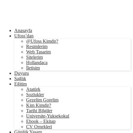
Anasayfa
Ufoss’dan
@Ufoss Kimdir?
Resimlerim
Web Tasarim
Sitelerim
Hollandaca
İletişim
Duyuru
Sağlık
Eğitim
Atatürk
Sozlukler
Gezelim Gorelim
Kim Kimdir?
Tarihi Bilgiler
Universite-Yuksekokul
Ebook – Ekitap
CV Ornekleri
Günlük Yaşam