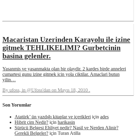
Macaristan Uzerinden Karayolu ile izine
gitmek TEHLIKELIMI? Gurbetcinin
basina gelenler.
Yasanmis ve yasanmakta olan bir olaydir. 2 kardes birde anneleri
cumartesi gunu izine gitmek icin yola ciktilar. Amaclari butun
yilin…
By
ufoss
, in
@Ufoss'dan
on
Mayıs 18, 2010
.
Son Yorumlar
Atatürk’ ün yazdığı kitaplar ve içerikleri
için
ades
Hibrit çim Nedir?
için
harikasin
Sürücü Belgesi Ehliyet nedir? Nasil ve Nerden Alinir?
Gerekli Belgeler?
için
Turan Atilla