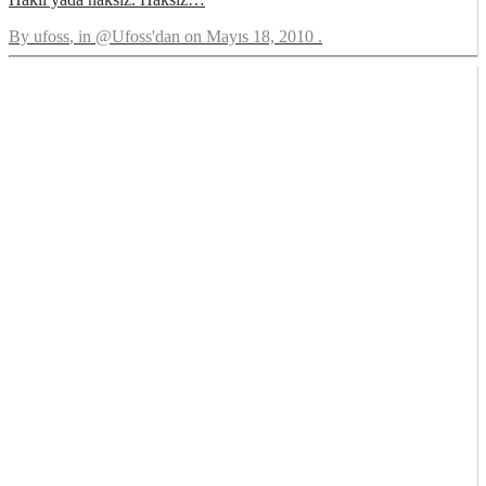
By
ufoss
, in
@Ufoss'dan
on
Mayıs 18, 2010
.