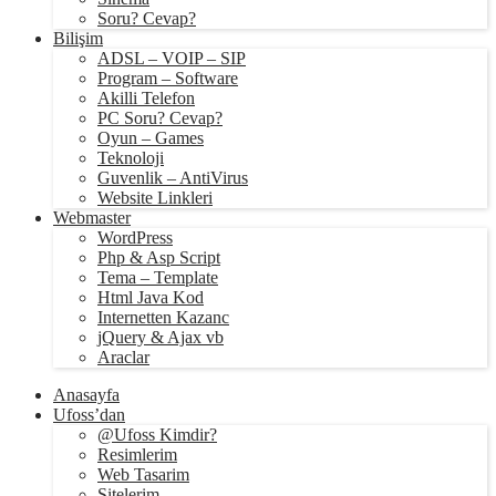
Soru? Cevap?
Bilişim
ADSL – VOIP – SIP
Program – Software
Akilli Telefon
PC Soru? Cevap?
Oyun – Games
Teknoloji
Guvenlik – AntiVirus
Website Linkleri
Webmaster
WordPress
Php & Asp Script
Tema – Template
Html Java Kod
Internetten Kazanc
jQuery & Ajax vb
Araclar
Anasayfa
Ufoss’dan
@Ufoss Kimdir?
Resimlerim
Web Tasarim
Sitelerim