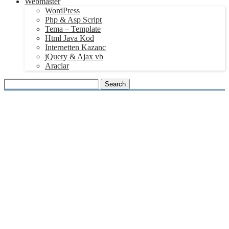
Webmaster
WordPress
Php & Asp Script
Tema – Template
Html Java Kod
Internetten Kazanc
jQuery & Ajax vb
Araclar