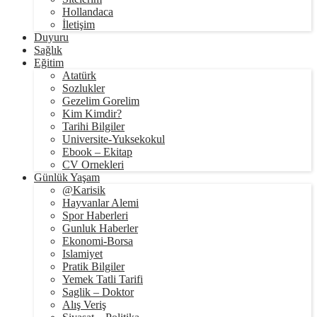
Hollandaca
İletişim
Duyuru
Sağlık
Eğitim
Atatürk
Sozlukler
Gezelim Gorelim
Kim Kimdir?
Tarihi Bilgiler
Universite-Yuksekokul
Ebook – Ekitap
CV Ornekleri
Günlük Yaşam
@Karisik
Hayvanlar Alemi
Spor Haberleri
Gunluk Haberler
Ekonomi-Borsa
Islamiyet
Pratik Bilgiler
Yemek Tatli Tarifi
Saglik – Doktor
Alış Veriş