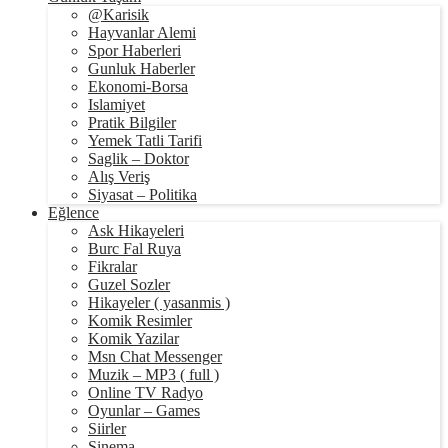
@Karisik
Hayvanlar Alemi
Spor Haberleri
Gunluk Haberler
Ekonomi-Borsa
Islamiyet
Pratik Bilgiler
Yemek Tatli Tarifi
Saglik – Doktor
Alış Veriş
Siyasat – Politika
Eğlence
Ask Hikayeleri
Burc Fal Ruya
Fikralar
Guzel Sozler
Hikayeler ( yasanmis )
Komik Resimler
Komik Yazilar
Msn Chat Messenger
Muzik – MP3 ( full )
Online TV Radyo
Oyunlar – Games
Siirler
Sinema