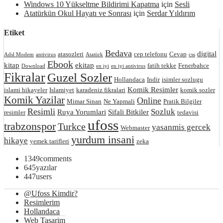
Windows 10 Yükseltme Bildirimi Kapatma
için
Sesli
Atatürkün Okul Hayatı ve Sonrası
için
Serdar Yıldırım
Etiket
Bedava
digital
atasozleri
cep telefonu
Cevap
Adsl Modem
antivirus
Atatürk
css
Ebook
kitap
ekitap
fatih tekke
Fenerbahce
Download
en iyi
en iyi antivirus
Fikralar
Guzel Sozler
Hollandaca
Indir
isimler sozlugu
Komik Resimler
islami hikayeler
Islamiyet
karadeniz fikralari
komik sozler
Komik Yazilar
Online
Mimar Sinan
Ne Yapmali
Pratik Bilgiler
Resimli
Sozluk
Ruya Yorumlari
Sifali Bitkiler
resimler
tedavisi
ufoss
trabzonspor
Turkce
yasanmis gercek
Webmaster
yurdum insani
hikaye
yemek tarifleri
zeka
1349
comments
645
yazılar
447
users
@Ufoss Kimdir?
Resimlerim
Hollandaca
Web Tasarim