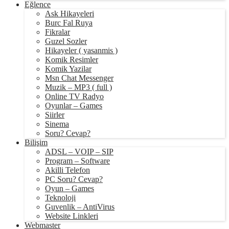
Eğlence
Ask Hikayeleri
Burc Fal Ruya
Fikralar
Guzel Sozler
Hikayeler ( yasanmis )
Komik Resimler
Komik Yazilar
Msn Chat Messenger
Muzik – MP3 ( full )
Online TV Radyo
Oyunlar – Games
Siirler
Sinema
Soru? Cevap?
Bilişim
ADSL – VOIP – SIP
Program – Software
Akilli Telefon
PC Soru? Cevap?
Oyun – Games
Teknoloji
Guvenlik – AntiVirus
Website Linkleri
Webmaster