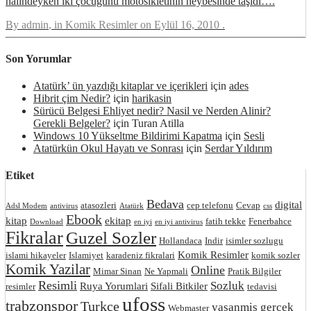
halindeyken iki çocuğunu motosikletinin heybesinde taşıdı….
By
admin
, in
Komik Resimler
on
Eylül 16, 2010
.
Son Yorumlar
Atatürk’ ün yazdığı kitaplar ve içerikleri
için
ades
Hibrit çim Nedir?
için
harikasin
Sürücü Belgesi Ehliyet nedir? Nasil ve Nerden Alinir?
Gerekli Belgeler?
için
Turan Atilla
Windows 10 Yükseltme Bildirimi Kapatma
için
Sesli
Atatürkün Okul Hayatı ve Sonrası
için
Serdar Yıldırım
Etiket
Bedava
digital
atasozleri
cep telefonu
Cevap
Adsl Modem
antivirus
Atatürk
css
Ebook
kitap
ekitap
fatih tekke
Fenerbahce
Download
en iyi
en iyi antivirus
Fikralar
Guzel Sozler
Hollandaca
Indir
isimler sozlugu
Komik Resimler
islami hikayeler
Islamiyet
karadeniz fikralari
komik sozler
Komik Yazilar
Online
Mimar Sinan
Ne Yapmali
Pratik Bilgiler
Resimli
Sozluk
Ruya Yorumlari
Sifali Bitkiler
resimler
tedavisi
ufoss
trabzonspor
Turkce
yasanmis gercek
Webmaster