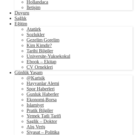
Hollandaca
İletişim
Duyuru
Sağlık
Eğitim
Atatürk
Sozlukler
Gezelim Gorelim
Kim Kimdir?
Tarihi Bilgiler
Universite-Yuksekokul
Ebook – Ekitap
CV Ornekleri
Günlük Yaşam
@Karisik
Hayvanlar Alemi
Spor Haberleri
Gunluk Haberler
Ekonomi-Borsa
Islamiyet
Pratik Bilgiler
Yemek Tatli Tarifi
Saglik – Doktor
Alış Veriş
Siyasat – Politika