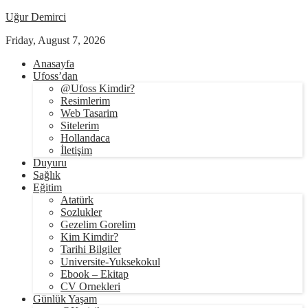
Uğur Demirci
Friday, August 7, 2026
Anasayfa
Ufoss’dan
@Ufoss Kimdir?
Resimlerim
Web Tasarim
Sitelerim
Hollandaca
İletişim
Duyuru
Sağlık
Eğitim
Atatürk
Sozlukler
Gezelim Gorelim
Kim Kimdir?
Tarihi Bilgiler
Universite-Yuksekokul
Ebook – Ekitap
CV Ornekleri
Günlük Yaşam