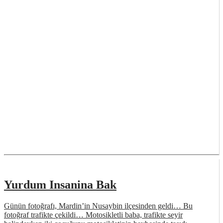
Yurdum Insanina Bak
Günün fotoğrafı, Mardin’in Nusaybin ilçesinden geldi… Bu
fotoğraf trafikte çekildi… Motosikletli baba, trafikte seyir