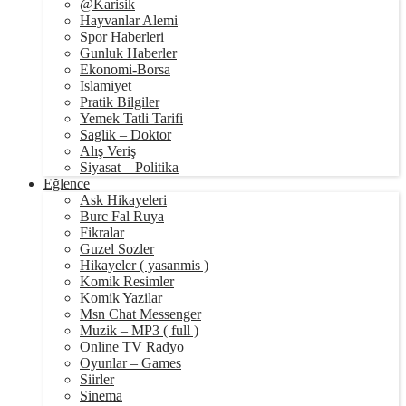
@Karisik
Hayvanlar Alemi
Spor Haberleri
Gunluk Haberler
Ekonomi-Borsa
Islamiyet
Pratik Bilgiler
Yemek Tatli Tarifi
Saglik – Doktor
Alış Veriş
Siyasat – Politika
Eğlence
Ask Hikayeleri
Burc Fal Ruya
Fikralar
Guzel Sozler
Hikayeler ( yasanmis )
Komik Resimler
Komik Yazilar
Msn Chat Messenger
Muzik – MP3 ( full )
Online TV Radyo
Oyunlar – Games
Siirler
Sinema