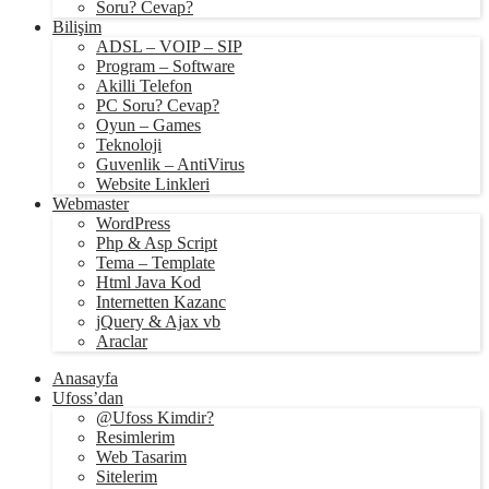
Soru? Cevap?
Bilişim
ADSL – VOIP – SIP
Program – Software
Akilli Telefon
PC Soru? Cevap?
Oyun – Games
Teknoloji
Guvenlik – AntiVirus
Website Linkleri
Webmaster
WordPress
Php & Asp Script
Tema – Template
Html Java Kod
Internetten Kazanc
jQuery & Ajax vb
Araclar
Anasayfa
Ufoss’dan
@Ufoss Kimdir?
Resimlerim
Web Tasarim
Sitelerim