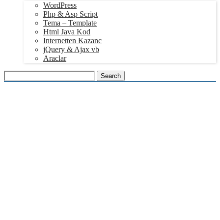
WordPress
Php & Asp Script
Tema – Template
Html Java Kod
Internetten Kazanc
jQuery & Ajax vb
Araclar