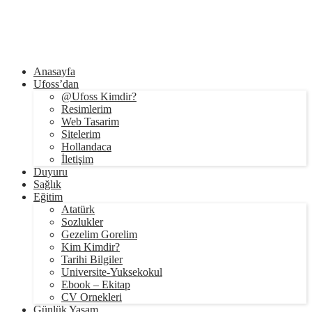
Anasayfa
Ufoss’dan
@Ufoss Kimdir?
Resimlerim
Web Tasarim
Sitelerim
Hollandaca
İletişim
Duyuru
Sağlık
Eğitim
Atatürk
Sozlukler
Gezelim Gorelim
Kim Kimdir?
Tarihi Bilgiler
Universite-Yuksekokul
Ebook – Ekitap
CV Ornekleri
Günlük Yaşam