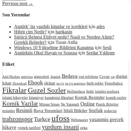
Previous post →
Son Yorumlar
Atatürk’ ün yazdığı kitaplar ve içerikleri
için
ades
Hibrit çim Nedir?
için
harikasin
Sürücü Belgesi Ehliyet nedir? Nasil ve Nerden Alinir?
Gerekli Belgeler?
için
Turan Atilla
Windows 10 Yükseltme Bildirimi Kapatma
için
Sesli
Atatürkün Okul Hayatı ve Sonrası
için
Serdar Yıldırım
Etiket
Bedava
digital
atasozleri
cep telefonu
Cevap
Adsl Modem
antivirus
Atatürk
css
Ebook
kitap
ekitap
fatih tekke
Fenerbahce
Download
en iyi
en iyi antivirus
Fikralar
Guzel Sozler
Hollandaca
Indir
isimler sozlugu
Komik Resimler
islami hikayeler
Islamiyet
karadeniz fikralari
komik sozler
Komik Yazilar
Online
Mimar Sinan
Ne Yapmali
Pratik Bilgiler
Resimli
Sozluk
Ruya Yorumlari
Sifali Bitkiler
resimler
tedavisi
ufoss
trabzonspor
Turkce
yasanmis gercek
Webmaster
yurdum insani
hikaye
yemek tarifleri
zeka