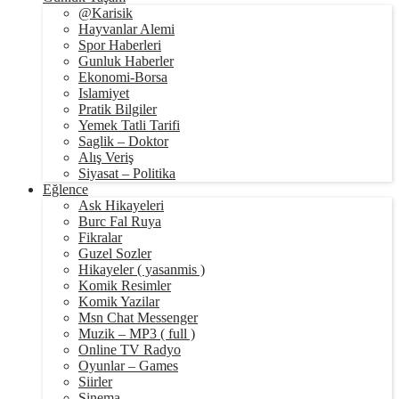
@Karisik
Hayvanlar Alemi
Spor Haberleri
Gunluk Haberler
Ekonomi-Borsa
Islamiyet
Pratik Bilgiler
Yemek Tatli Tarifi
Saglik – Doktor
Alış Veriş
Siyasat – Politika
Eğlence
Ask Hikayeleri
Burc Fal Ruya
Fikralar
Guzel Sozler
Hikayeler ( yasanmis )
Komik Resimler
Komik Yazilar
Msn Chat Messenger
Muzik – MP3 ( full )
Online TV Radyo
Oyunlar – Games
Siirler
Sinema