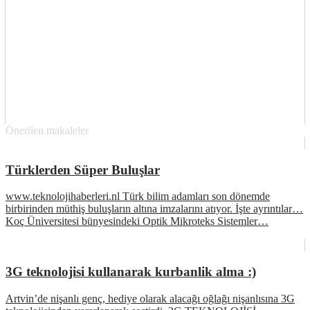
Önerilen makaleler
Türklerden Süper Buluşlar
www.teknolojihaberleri.nl Türk bilim adamları son dönemde
birbirinden müthiş buluşların altına imzalarını atıyor. İşte ayrıntılar…
Koç Üniversitesi bünyesindeki Optik Mikroteks Sistemler…
3G teknolojisi kullanarak kurbanlik alma :)
Artvin’de nişanlı genç, hediye olarak alacağı oğlağı nişanlısına 3G