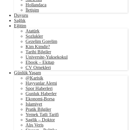
Hollandaca
İletişim
Duyuru
Sağlık
Eğitim
Atatürk
Sozlukler
Gezelim Gorelim
Kim Kimdir?
Tarihi Bilgiler
Universite-Yuksekokul
Ebook – Ekitap
CV Ornekleri
Günlük Yaşam
@Karisik
Hayvanlar Alemi
Spor Haberleri
Gunluk Haberler
Ekonomi-Borsa
Islamiyet
Pratik Bilgiler
Yemek Tatli Tarifi
Saglik – Doktor
Alış Veriş