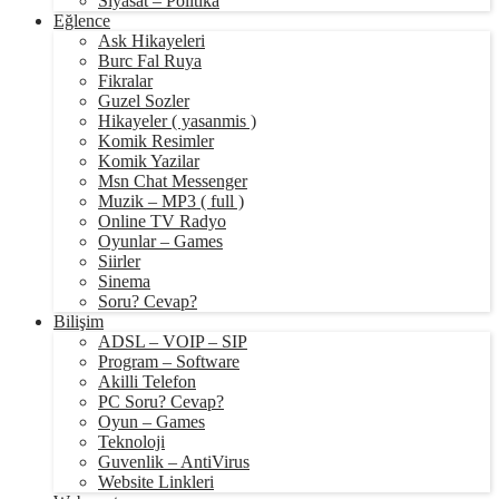
Siyasat – Politika
Eğlence
Ask Hikayeleri
Burc Fal Ruya
Fikralar
Guzel Sozler
Hikayeler ( yasanmis )
Komik Resimler
Komik Yazilar
Msn Chat Messenger
Muzik – MP3 ( full )
Online TV Radyo
Oyunlar – Games
Siirler
Sinema
Soru? Cevap?
Bilişim
ADSL – VOIP – SIP
Program – Software
Akilli Telefon
PC Soru? Cevap?
Oyun – Games
Teknoloji
Guvenlik – AntiVirus
Website Linkleri