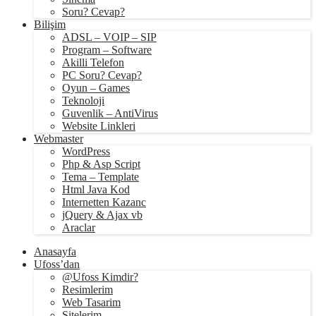
Soru? Cevap?
Bilişim
ADSL – VOIP – SIP
Program – Software
Akilli Telefon
PC Soru? Cevap?
Oyun – Games
Teknoloji
Guvenlik – AntiVirus
Website Linkleri
Webmaster
WordPress
Php & Asp Script
Tema – Template
Html Java Kod
Internetten Kazanc
jQuery & Ajax vb
Araclar
Anasayfa
Ufoss’dan
@Ufoss Kimdir?
Resimlerim
Web Tasarim
Sitelerim