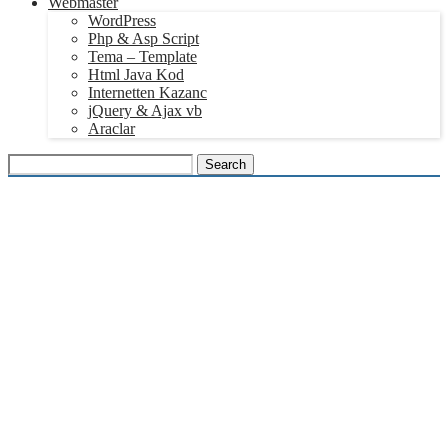
Webmaster
WordPress
Php & Asp Script
Tema – Template
Html Java Kod
Internetten Kazanc
jQuery & Ajax vb
Araclar