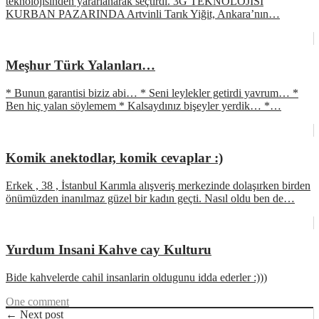
teknolojisinden yararlanarak seçtirdi. 3G TEKNOLOJİSİ
KURBAN PAZARINDA Artvinli Tarık Yiğit, Ankara’nın…
Meşhur Türk Yalanları…
* Bunun garantisi biziz abi… * Seni leylekler getirdi yavrum… *
Ben hiç yalan söylemem * Kalsaydınız bişeyler yerdik… *…
Komik anektodlar, komik cevaplar :)
Erkek , 38 , İstanbul Karımla alışveriş merkezinde dolaşırken birden
önümüzden inanılmaz güzel bir kadın geçti. Nasıl oldu ben de…
Yurdum Insani Kahve cay Kulturu
Bide kahvelerde cahil insanlarin oldugunu idda ederler :)))
One comment
← Next post