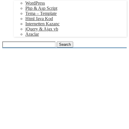
WordPress
Php & Asp Script
Tema – Template
Html Java Kod
Internetten Kazanc
jQuery & Ajax vb
Araclar