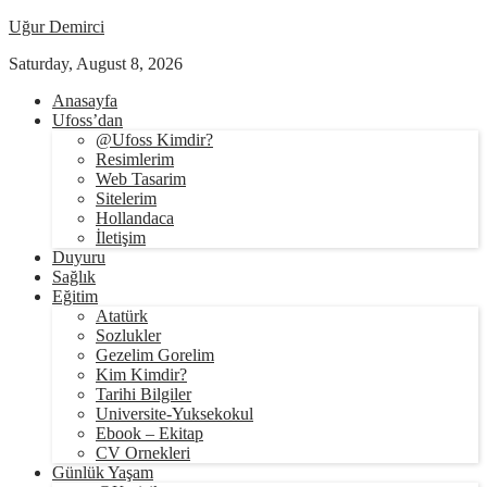
Uğur Demirci
Saturday, August 8, 2026
Anasayfa
Ufoss’dan
@Ufoss Kimdir?
Resimlerim
Web Tasarim
Sitelerim
Hollandaca
İletişim
Duyuru
Sağlık
Eğitim
Atatürk
Sozlukler
Gezelim Gorelim
Kim Kimdir?
Tarihi Bilgiler
Universite-Yuksekokul
Ebook – Ekitap
CV Ornekleri
Günlük Yaşam