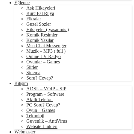
Eğlence
Ask Hikayeleri
Burc Fal Ruya
Fikralar
Guzel Sozler
Hikayeler ( yasanmis )
Komik Resimler
Komik Yazilar
Msn Chat Messenger
Muzik – MP3 ( full )
Online TV Radyo
Oyunlar – Games
Siirler
Sinema
Soru? Cevap?
Bilişim
ADSL – VOIP – SIP
Program – Software
Akilli Telefon
PC Soru? Cevap?
Oyun – Games
Teknoloji
Guvenlik – AntiVirus
Website Linkleri
Webmaster