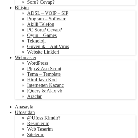
Soru? Cevap?
Bilişim
ADSL – VOIP – SIP
Program – Software
Akilli Telefon
PC Soru? Cevap?
Oyun – Games
Teknoloji
Guvenlik – AntiVirus
Website Linkleri
Webmaster
WordPress
Php & Asp Script
Tema – Template
Html Java Kod
Internetten Kazanc
jQuery & Ajax vb
Araclar
Anasayfa
Ufoss’dan
@Ufoss Kimdir?
Resimlerim
Web Tasarim
Sitelerim