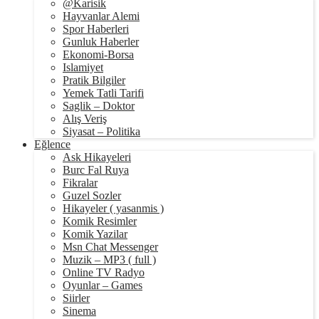
@Karisik
Hayvanlar Alemi
Spor Haberleri
Gunluk Haberler
Ekonomi-Borsa
Islamiyet
Pratik Bilgiler
Yemek Tatli Tarifi
Saglik – Doktor
Alış Veriş
Siyasat – Politika
Eğlence
Ask Hikayeleri
Burc Fal Ruya
Fikralar
Guzel Sozler
Hikayeler ( yasanmis )
Komik Resimler
Komik Yazilar
Msn Chat Messenger
Muzik – MP3 ( full )
Online TV Radyo
Oyunlar – Games
Siirler
Sinema