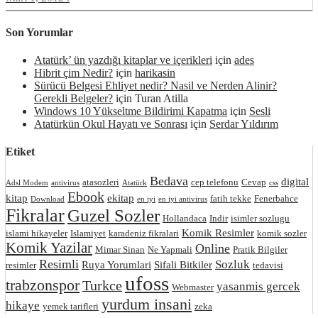
Son Yorumlar
Atatürk’ ün yazdığı kitaplar ve içerikleri
için
ades
Hibrit çim Nedir?
için
harikasin
Sürücü Belgesi Ehliyet nedir? Nasil ve Nerden Alinir?
Gerekli Belgeler?
için
Turan Atilla
Windows 10 Yükseltme Bildirimi Kapatma
için
Sesli
Atatürkün Okul Hayatı ve Sonrası
için
Serdar Yıldırım
Etiket
Bedava
digital
atasozleri
cep telefonu
Cevap
Adsl Modem
antivirus
Atatürk
css
Ebook
kitap
ekitap
fatih tekke
Fenerbahce
Download
en iyi
en iyi antivirus
Fikralar
Guzel Sozler
Hollandaca
Indir
isimler sozlugu
Komik Resimler
islami hikayeler
Islamiyet
karadeniz fikralari
komik sozler
Komik Yazilar
Online
Mimar Sinan
Ne Yapmali
Pratik Bilgiler
Resimli
Sozluk
Ruya Yorumlari
Sifali Bitkiler
resimler
tedavisi
ufoss
trabzonspor
Turkce
yasanmis gercek
Webmaster
yurdum insani
hikaye
yemek tarifleri
zeka