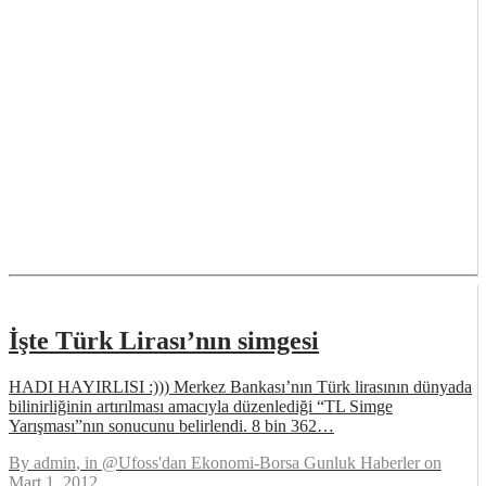
İşte Türk Lirası’nın simgesi
HADI HAYIRLISI :))) Merkez Bankası’nın Türk lirasının dünyada
bilinirliğinin artırılması amacıyla düzenlediği “TL Simge
Yarışması”nın sonucunu belirlendi. 8 bin 362…
By
admin
, in
@Ufoss'dan Ekonomi-Borsa Gunluk Haberler
on
Mart 1, 2012
.