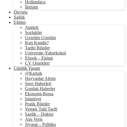
Hollandaca
İletişim
Duyuru
Sağlık
Eğitim
Atatürk
Sozlukler
Gezelim Gorelim
Kim Kimdir?
Tarihi Bilgiler
Universite-Yuksekokul
Ebook – Ekitap
CV Ornekleri
Günlük Yaşam
@Karisik
Hayvanlar Alemi
Spor Haberleri
Gunluk Haberler
Ekonomi-Borsa
Islamiyet
Pratik Bilgiler
Yemek Tatli Tarifi
Saglik – Doktor
Alış Veriş
Siyasat – Politika