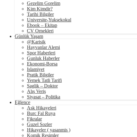
Gezelim Gorelim
Kim Kimdir?
Tarihi Bilgiler
Universite-Yuksekokul
Ebook – Ekitap
CV Ornekleri
Günlük Yaşam
@Karisik
Hayvanlar Alemi
Spor Haberleri
Gunluk Haberler
Ekonomi-Borsa
Islamiyet
Pratik Bilgiler
Yemek Tatli Tarifi
Saglik – Doktor
Alış Veriş
Siyasat – Politika
Eğlence
Ask Hikayeleri
Burc Fal Ruya
Fikralar
Guzel Sozler
Hikayeler ( yasanmis )
Komik Resimler