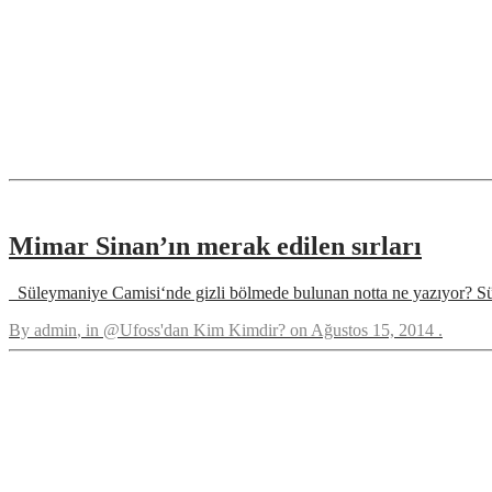
Mimar Sinan’ın merak edilen sırları
Süleymaniye Camisi‘nde gizli bölmede bulunan notta ne yazıyor? Sül
By
admin
, in
@Ufoss'dan Kim Kimdir?
on
Ağustos 15, 2014
.