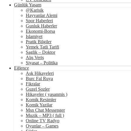
Günlük Yaşam
@Karisik
Hayvanlar Alemi
Spor Haberleri
Gunluk Haberler
Ekonomi-Borsa
Islamiyet
Pratik Bilgiler
Yemek Tatli Tarifi
Saglik – Doktor
Alış Veriş
Siyasat – Politika
Eğlence
Ask Hikayeleri
Burc Fal Ruya
Fikralar
Guzel Sozler
Hikayeler ( yasanmis )
Komik Resimler
Komik Yazilar
Msn Chat Messenger
Muzik – MP3 ( full )
Online TV Radyo
Oyunlar – Games