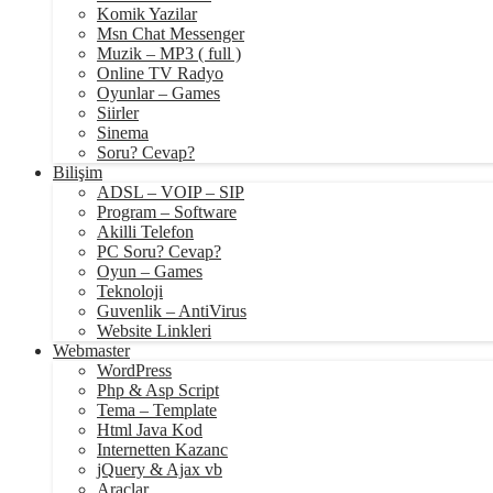
Komik Yazilar
Msn Chat Messenger
Muzik – MP3 ( full )
Online TV Radyo
Oyunlar – Games
Siirler
Sinema
Soru? Cevap?
Bilişim
ADSL – VOIP – SIP
Program – Software
Akilli Telefon
PC Soru? Cevap?
Oyun – Games
Teknoloji
Guvenlik – AntiVirus
Website Linkleri
Webmaster
WordPress
Php & Asp Script
Tema – Template
Html Java Kod
Internetten Kazanc
jQuery & Ajax vb
Araclar