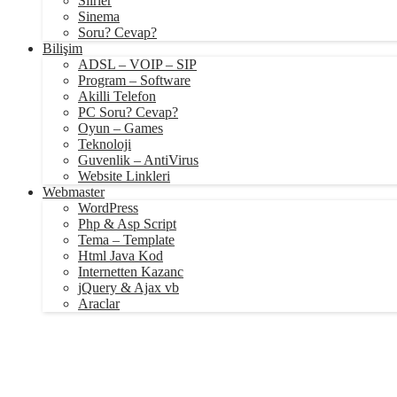
Siirler
Sinema
Soru? Cevap?
Bilişim
ADSL – VOIP – SIP
Program – Software
Akilli Telefon
PC Soru? Cevap?
Oyun – Games
Teknoloji
Guvenlik – AntiVirus
Website Linkleri
Webmaster
WordPress
Php & Asp Script
Tema – Template
Html Java Kod
Internetten Kazanc
jQuery & Ajax vb
Araclar