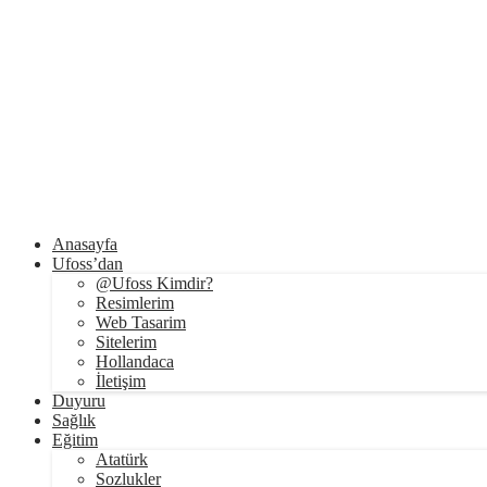
Anasayfa
Ufoss’dan
@Ufoss Kimdir?
Resimlerim
Web Tasarim
Sitelerim
Hollandaca
İletişim
Duyuru
Sağlık
Eğitim
Atatürk
Sozlukler