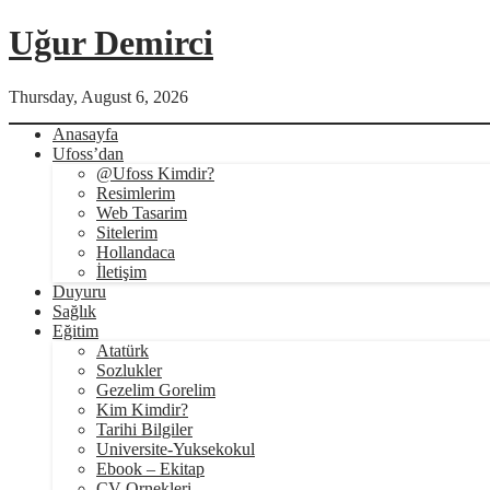
Uğur Demirci
Thursday, August 6, 2026
Anasayfa
Ufoss’dan
@Ufoss Kimdir?
Resimlerim
Web Tasarim
Sitelerim
Hollandaca
İletişim
Duyuru
Sağlık
Eğitim
Atatürk
Sozlukler
Gezelim Gorelim
Kim Kimdir?
Tarihi Bilgiler
Universite-Yuksekokul
Ebook – Ekitap
CV Ornekleri