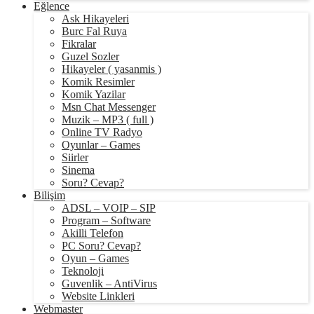
Eğlence
Ask Hikayeleri
Burc Fal Ruya
Fikralar
Guzel Sozler
Hikayeler ( yasanmis )
Komik Resimler
Komik Yazilar
Msn Chat Messenger
Muzik – MP3 ( full )
Online TV Radyo
Oyunlar – Games
Siirler
Sinema
Soru? Cevap?
Bilişim
ADSL – VOIP – SIP
Program – Software
Akilli Telefon
PC Soru? Cevap?
Oyun – Games
Teknoloji
Guvenlik – AntiVirus
Website Linkleri
Webmaster