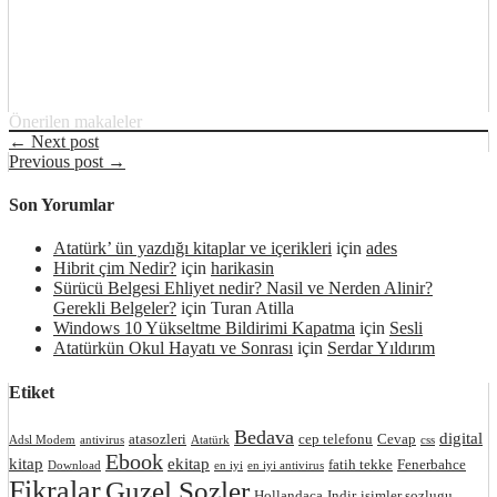
Önerilen makaleler
← Next post
Previous post →
Son Yorumlar
Atatürk’ ün yazdığı kitaplar ve içerikleri
için
ades
Hibrit çim Nedir?
için
harikasin
Sürücü Belgesi Ehliyet nedir? Nasil ve Nerden Alinir?
Gerekli Belgeler?
için
Turan Atilla
Windows 10 Yükseltme Bildirimi Kapatma
için
Sesli
Atatürkün Okul Hayatı ve Sonrası
için
Serdar Yıldırım
Etiket
Bedava
digital
atasozleri
cep telefonu
Cevap
Adsl Modem
antivirus
Atatürk
css
Ebook
kitap
ekitap
fatih tekke
Fenerbahce
Download
en iyi
en iyi antivirus
Fikralar
Guzel Sozler
Hollandaca
Indir
isimler sozlugu