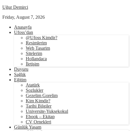
Uğur Demirci
Friday, August 7, 2026
Anasayfa
Ufoss’dan
@Ufoss Kimdir?
Resimlerim
Web Tasarim
Sitelerim
Hollandaca
İletişim
Duyuru
Sağlık
Eğitim
Atatürk
Sozlukler
Gezelim Gorelim
Kim Kimdir?
Tarihi Bilgiler
Universite-Yuksekokul
Ebook – Ekitap
CV Ornekleri
Günlük Yaşam