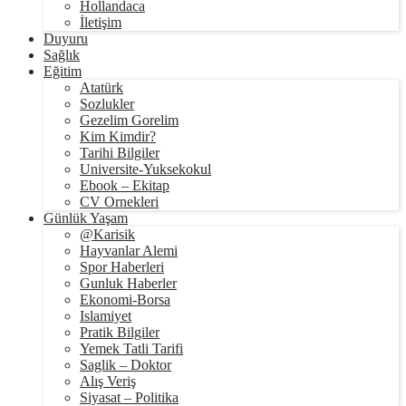
Hollandaca
İletişim
Duyuru
Sağlık
Eğitim
Atatürk
Sozlukler
Gezelim Gorelim
Kim Kimdir?
Tarihi Bilgiler
Universite-Yuksekokul
Ebook – Ekitap
CV Ornekleri
Günlük Yaşam
@Karisik
Hayvanlar Alemi
Spor Haberleri
Gunluk Haberler
Ekonomi-Borsa
Islamiyet
Pratik Bilgiler
Yemek Tatli Tarifi
Saglik – Doktor
Alış Veriş
Siyasat – Politika