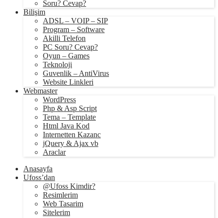
Soru? Cevap?
Bilişim
ADSL – VOIP – SIP
Program – Software
Akilli Telefon
PC Soru? Cevap?
Oyun – Games
Teknoloji
Guvenlik – AntiVirus
Website Linkleri
Webmaster
WordPress
Php & Asp Script
Tema – Template
Html Java Kod
Internetten Kazanc
jQuery & Ajax vb
Araclar
Anasayfa
Ufoss’dan
@Ufoss Kimdir?
Resimlerim
Web Tasarim
Sitelerim