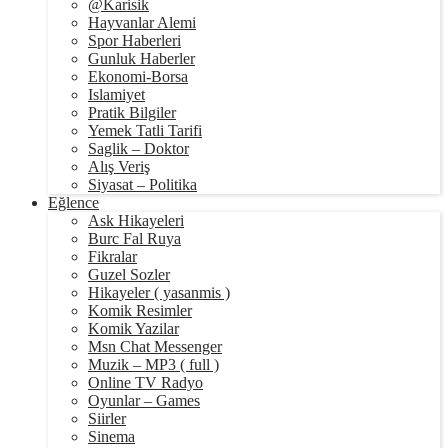
@Karisik
Hayvanlar Alemi
Spor Haberleri
Gunluk Haberler
Ekonomi-Borsa
Islamiyet
Pratik Bilgiler
Yemek Tatli Tarifi
Saglik – Doktor
Alış Veriş
Siyasat – Politika
Eğlence
Ask Hikayeleri
Burc Fal Ruya
Fikralar
Guzel Sozler
Hikayeler ( yasanmis )
Komik Resimler
Komik Yazilar
Msn Chat Messenger
Muzik – MP3 ( full )
Online TV Radyo
Oyunlar – Games
Siirler
Sinema