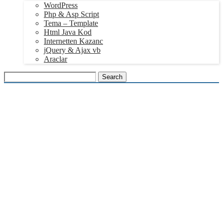
WordPress
Php & Asp Script
Tema – Template
Html Java Kod
Internetten Kazanc
jQuery & Ajax vb
Araclar