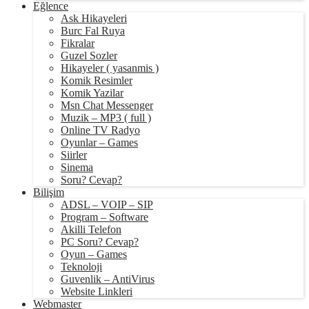
Eğlence
Ask Hikayeleri
Burc Fal Ruya
Fikralar
Guzel Sozler
Hikayeler ( yasanmis )
Komik Resimler
Komik Yazilar
Msn Chat Messenger
Muzik – MP3 ( full )
Online TV Radyo
Oyunlar – Games
Siirler
Sinema
Soru? Cevap?
Bilişim
ADSL – VOIP – SIP
Program – Software
Akilli Telefon
PC Soru? Cevap?
Oyun – Games
Teknoloji
Guvenlik – AntiVirus
Website Linkleri
Webmaster