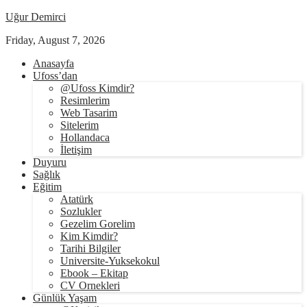
Uğur Demirci
Friday, August 7, 2026
Anasayfa
Ufoss’dan
@Ufoss Kimdir?
Resimlerim
Web Tasarim
Sitelerim
Hollandaca
İletişim
Duyuru
Sağlık
Eğitim
Atatürk
Sozlukler
Gezelim Gorelim
Kim Kimdir?
Tarihi Bilgiler
Universite-Yuksekokul
Ebook – Ekitap
CV Ornekleri
Günlük Yaşam