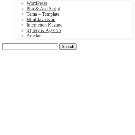
WordPress
Php & Asp Script
Tema – Template
Html Java Kod
Internetten Kazanc
jQuery & Ajax vb
Araclar