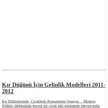
Kır Düğünü İçin Gelinlik Modelleri 2011-
2012
Kır Düğünlerinde, Çiçeklerle Romantizmi Yaşayın… Modern
Düğün; düğününde gerçek bir çiçek gibi görünmek isteyen gelin