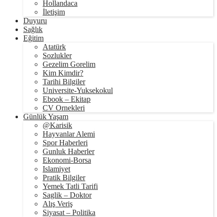
Hollandaca
İletişim
Duyuru
Sağlık
Eğitim
Atatürk
Sozlukler
Gezelim Gorelim
Kim Kimdir?
Tarihi Bilgiler
Universite-Yuksekokul
Ebook – Ekitap
CV Ornekleri
Günlük Yaşam
@Karisik
Hayvanlar Alemi
Spor Haberleri
Gunluk Haberler
Ekonomi-Borsa
Islamiyet
Pratik Bilgiler
Yemek Tatli Tarifi
Saglik – Doktor
Alış Veriş
Siyasat – Politika