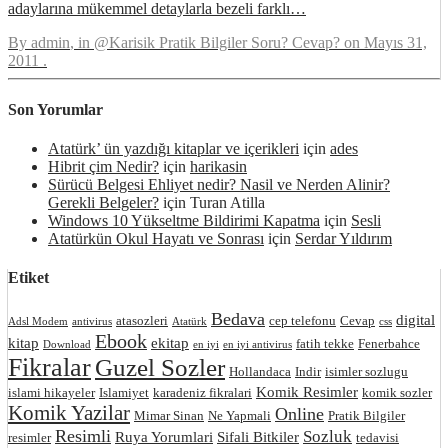
adaylarına mükemmel detaylarla bezeli farklı…
By
admin
, in
@Karisik Pratik Bilgiler Soru? Cevap?
on
Mayıs 31,
2011
.
Son Yorumlar
Atatürk’ ün yazdığı kitaplar ve içerikleri
için
ades
Hibrit çim Nedir?
için
harikasin
Sürücü Belgesi Ehliyet nedir? Nasil ve Nerden Alinir?
Gerekli Belgeler?
için
Turan Atilla
Windows 10 Yükseltme Bildirimi Kapatma
için
Sesli
Atatürkün Okul Hayatı ve Sonrası
için
Serdar Yıldırım
Etiket
Bedava
digital
atasozleri
cep telefonu
Cevap
Adsl Modem
antivirus
Atatürk
css
Ebook
kitap
ekitap
fatih tekke
Fenerbahce
Download
en iyi
en iyi antivirus
Fikralar
Guzel Sozler
Hollandaca
Indir
isimler sozlugu
Komik Resimler
islami hikayeler
Islamiyet
karadeniz fikralari
komik sozler
Komik Yazilar
Online
Mimar Sinan
Ne Yapmali
Pratik Bilgiler
Resimli
Sozluk
Ruya Yorumlari
Sifali Bitkiler
resimler
tedavisi