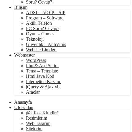
Soru? Cevap?
Bilişim
ADSL – VOIP – SIP
Program – Software
Akilli Telefon
PC Soru? Cevap?
Oyun – Games
Teknoloji
Guvenlik – AntiVirus
Website Linkleri
Webmaster
WordPress
Php & Asp Script
Tema – Template
Html Java Kod
Internetten Kazanc
jQuery & Ajax vb
Araclar
Anasayfa
Ufoss’dan
@Ufoss Kimdir?
Resimlerim
Web Tasarim
Sitelerim