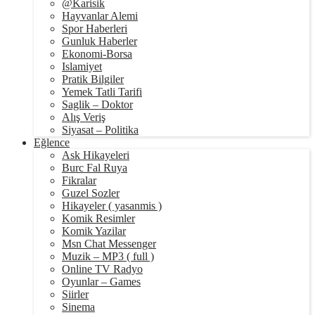
@Karisik
Hayvanlar Alemi
Spor Haberleri
Gunluk Haberler
Ekonomi-Borsa
Islamiyet
Pratik Bilgiler
Yemek Tatli Tarifi
Saglik – Doktor
Alış Veriş
Siyasat – Politika
Eğlence
Ask Hikayeleri
Burc Fal Ruya
Fikralar
Guzel Sozler
Hikayeler ( yasanmis )
Komik Resimler
Komik Yazilar
Msn Chat Messenger
Muzik – MP3 ( full )
Online TV Radyo
Oyunlar – Games
Siirler
Sinema