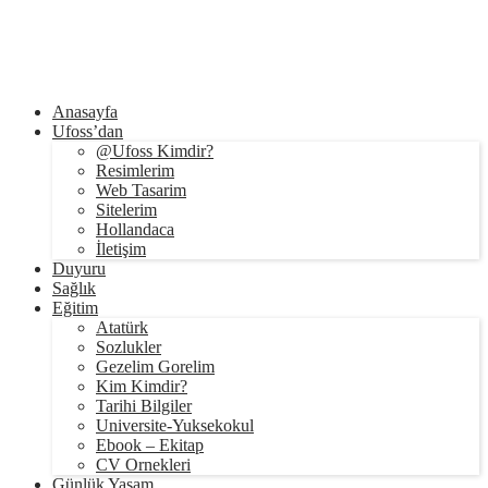
Anasayfa
Ufoss’dan
@Ufoss Kimdir?
Resimlerim
Web Tasarim
Sitelerim
Hollandaca
İletişim
Duyuru
Sağlık
Eğitim
Atatürk
Sozlukler
Gezelim Gorelim
Kim Kimdir?
Tarihi Bilgiler
Universite-Yuksekokul
Ebook – Ekitap
CV Ornekleri
Günlük Yaşam