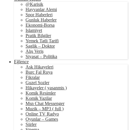
@Karisik
Hayvanlar Alemi
Spor Haberleri
Gunluk Haberler
Ekonomi-Borsa
Islamiyet
Pratik Bilgiler
Yemek Tatli Tarifi
Saglik – Doktor
Alış Veriş
Siyasat – Politika
Eğlence
Ask Hikayeleri
Burc Fal Ruya
Fikralar
Guzel Sozler
Hikayeler ( yasanmis )
Komik Resimler
Komik Yazilar
Msn Chat Messenger
Muzik – MP3 ( full )
Online TV Radyo
Oyunlar – Games
Siirler
Sinema