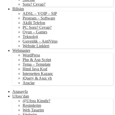
Soru? Cevap?
Bilişim
ADSL – VOIP – SIP
Program – Software
Akilli Telefon
PC Soru? Cevap?
Oyun – Games
Teknoloji
Guvenlik – AntiVirus
Website Linkleri
Webmaster
WordPress
Php & Asp Script
Tema – Template
Html Java Kod
Internetten Kazanc
jQuery & Ajax vb
Araclar
Anasayfa
Ufoss’dan
@Ufoss Kimdir?
Resimlerim
Web Tasarim
Sitelerim