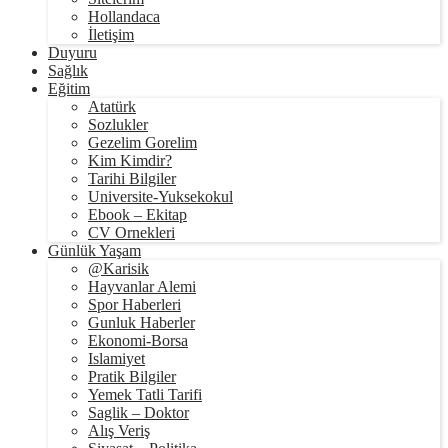
Hollandaca
İletişim
Duyuru
Sağlık
Eğitim
Atatürk
Sozlukler
Gezelim Gorelim
Kim Kimdir?
Tarihi Bilgiler
Universite-Yuksekokul
Ebook – Ekitap
CV Ornekleri
Günlük Yaşam
@Karisik
Hayvanlar Alemi
Spor Haberleri
Gunluk Haberler
Ekonomi-Borsa
Islamiyet
Pratik Bilgiler
Yemek Tatli Tarifi
Saglik – Doktor
Alış Veriş