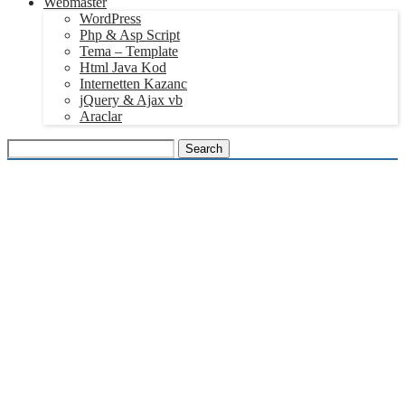
Webmaster
WordPress
Php & Asp Script
Tema – Template
Html Java Kod
Internetten Kazanc
jQuery & Ajax vb
Araclar