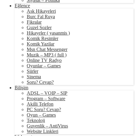
Siyasat – Politika
Eğlence
Ask Hikayeleri
Burc Fal Ruya
Fikralar
Guzel Sozler
Hikayeler ( yasanmis )
Komik Resimler
Komik Yazilar
Msn Chat Messenger
Muzik – MP3 ( full )
Online TV Radyo
Oyunlar – Games
Siirler
Sinema
Soru? Cevap?
Bilişim
ADSL – VOIP – SIP
Program – Software
Akilli Telefon
PC Soru? Cevap?
Oyun – Games
Teknoloji
Guvenlik – AntiVirus
Website Linkleri