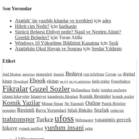
Son Yorumlar
Atatürk’ ün yazdığı kitaplar ve içerikleri
için
ades
Hibrit çim Nedir?
için
harikasin
Sürücü Belgesi Ehliyet nedir? Nasil ve Nerden Alinir?
Gerekli Belgeler?
için
Turan Atilla
Windows 10 Yükseltme Bildirimi Kapatma
için
Sesli
Atatürkün Okul Hayatı ve Sonrası
için
Serdar Yıldırım
Etiket
Bedava
digital
atasozleri
cep telefonu
Cevap
Adsl Modem
antivirus
Atatürk
css
Ebook
kitap
ekitap
fatih tekke
Fenerbahce
Download
en iyi
en iyi antivirus
Fikralar
Guzel Sozler
Hollandaca
Indir
isimler sozlugu
Komik Resimler
islami hikayeler
Islamiyet
karadeniz fikralari
komik sozler
Komik Yazilar
Online
Mimar Sinan
Ne Yapmali
Pratik Bilgiler
Resimli
Sozluk
Ruya Yorumlari
Sifali Bitkiler
resimler
tedavisi
ufoss
trabzonspor
Turkce
yasanmis gercek
Webmaster
yurdum insani
hikaye
yemek tarifleri
zeka