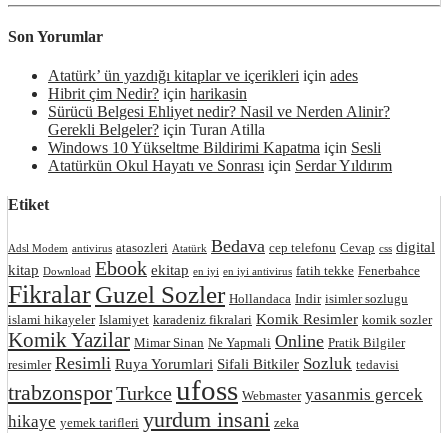
Son Yorumlar
Atatürk’ ün yazdığı kitaplar ve içerikleri
için
ades
Hibrit çim Nedir?
için
harikasin
Sürücü Belgesi Ehliyet nedir? Nasil ve Nerden Alinir?
Gerekli Belgeler?
için
Turan Atilla
Windows 10 Yükseltme Bildirimi Kapatma
için
Sesli
Atatürkün Okul Hayatı ve Sonrası
için
Serdar Yıldırım
Etiket
Bedava
digital
atasozleri
cep telefonu
Cevap
Adsl Modem
antivirus
Atatürk
css
Ebook
kitap
ekitap
fatih tekke
Fenerbahce
Download
en iyi
en iyi antivirus
Fikralar
Guzel Sozler
Hollandaca
Indir
isimler sozlugu
Komik Resimler
islami hikayeler
Islamiyet
karadeniz fikralari
komik sozler
Komik Yazilar
Online
Mimar Sinan
Ne Yapmali
Pratik Bilgiler
Resimli
Sozluk
Ruya Yorumlari
Sifali Bitkiler
resimler
tedavisi
ufoss
trabzonspor
Turkce
yasanmis gercek
Webmaster
yurdum insani
hikaye
yemek tarifleri
zeka