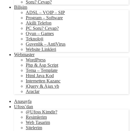
Soru? Cevap?
Bilişim
ADSL – VOIP – SIP
Program – Software
Akilli Telefon
PC Soru? Cevap?
Oyun – Games
Teknoloji
Guvenlik – AntiVirus
Website Linkleri
Webmaster
WordPress
Php & Asp Script
Tema – Template
Html Java Kod
Internetten Kazanc
jQuery & Ajax vb
Araclar
Anasayfa
Ufoss’dan
@Ufoss Kimdir?
Resimlerim
Web Tasarim
Sitelerim