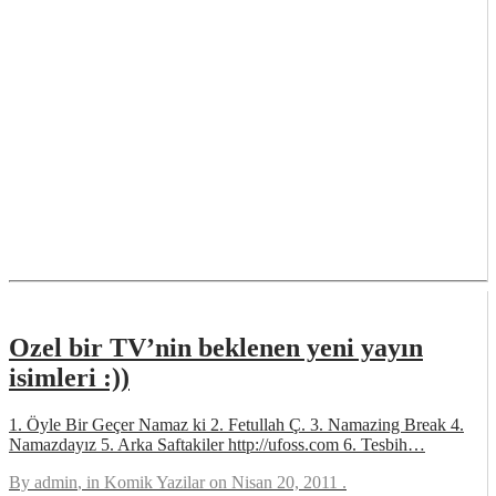
Ozel bir TV’nin beklenen yeni yayın
isimleri :))
1. Öyle Bir Geçer Namaz ki 2. Fetullah Ç. 3. Namazing Break 4.
Namazdayız 5. Arka Saftakiler http://ufoss.com 6. Tesbih…
By
admin
, in
Komik Yazilar
on
Nisan 20, 2011
.