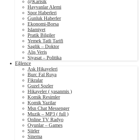
@Karisik
Hayvanlar Alemi
Spor Haberleri
Gunluk Haberler
Ekonomi-Borsa
Islamiyet
Pratik Bilgiler
Yemek Tatli Tarifi
Saglik – Doktor
Alış Veriş
Siyasat – Politika
Eğlence
Ask Hikayeleri
Burc Fal Ruya
Fikralar
Guzel Sozler
Hikayeler ( yasanmis )
Komik Resimler
Komik Yazilar
Msn Chat Messenger
Muzik – MP3 ( full )
Online TV Radyo
Oyunlar – Games
Siirler
Sinema