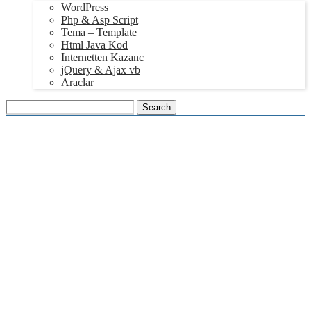
WordPress
Php & Asp Script
Tema – Template
Html Java Kod
Internetten Kazanc
jQuery & Ajax vb
Araclar