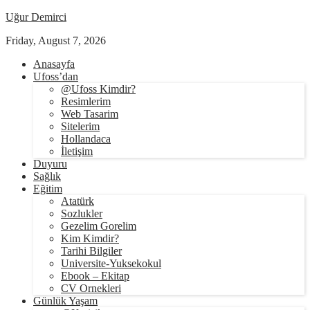
Uğur Demirci
Friday, August 7, 2026
Anasayfa
Ufoss’dan
@Ufoss Kimdir?
Resimlerim
Web Tasarim
Sitelerim
Hollandaca
İletişim
Duyuru
Sağlık
Eğitim
Atatürk
Sozlukler
Gezelim Gorelim
Kim Kimdir?
Tarihi Bilgiler
Universite-Yuksekokul
Ebook – Ekitap
CV Ornekleri
Günlük Yaşam