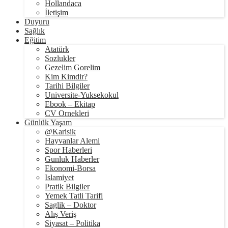
Hollandaca
İletişim
Duyuru
Sağlık
Eğitim
Atatürk
Sozlukler
Gezelim Gorelim
Kim Kimdir?
Tarihi Bilgiler
Universite-Yuksekokul
Ebook – Ekitap
CV Ornekleri
Günlük Yaşam
@Karisik
Hayvanlar Alemi
Spor Haberleri
Gunluk Haberler
Ekonomi-Borsa
Islamiyet
Pratik Bilgiler
Yemek Tatli Tarifi
Saglik – Doktor
Alış Veriş
Siyasat – Politika