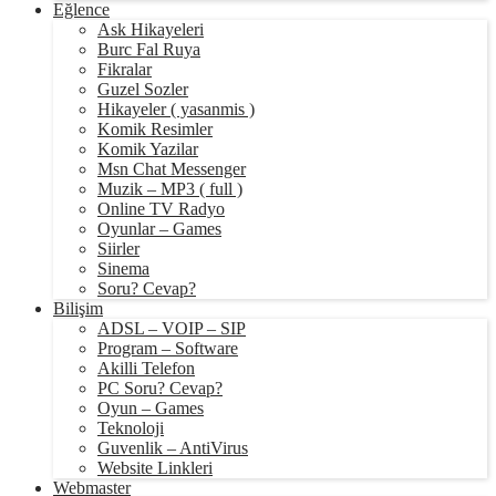
Eğlence
Ask Hikayeleri
Burc Fal Ruya
Fikralar
Guzel Sozler
Hikayeler ( yasanmis )
Komik Resimler
Komik Yazilar
Msn Chat Messenger
Muzik – MP3 ( full )
Online TV Radyo
Oyunlar – Games
Siirler
Sinema
Soru? Cevap?
Bilişim
ADSL – VOIP – SIP
Program – Software
Akilli Telefon
PC Soru? Cevap?
Oyun – Games
Teknoloji
Guvenlik – AntiVirus
Website Linkleri
Webmaster