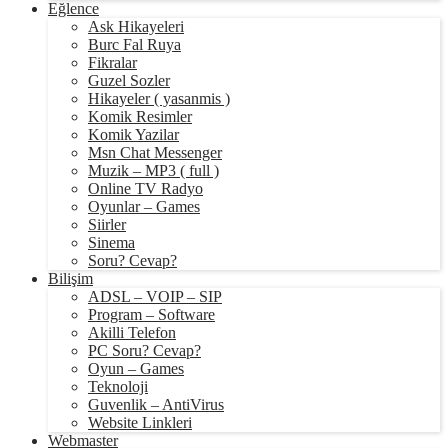
Eğlence
Ask Hikayeleri
Burc Fal Ruya
Fikralar
Guzel Sozler
Hikayeler ( yasanmis )
Komik Resimler
Komik Yazilar
Msn Chat Messenger
Muzik – MP3 ( full )
Online TV Radyo
Oyunlar – Games
Siirler
Sinema
Soru? Cevap?
Bilişim
ADSL – VOIP – SIP
Program – Software
Akilli Telefon
PC Soru? Cevap?
Oyun – Games
Teknoloji
Guvenlik – AntiVirus
Website Linkleri
Webmaster