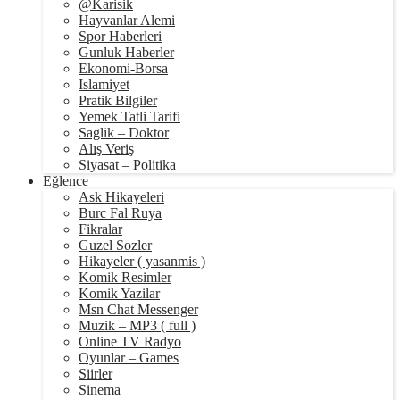
@Karisik
Hayvanlar Alemi
Spor Haberleri
Gunluk Haberler
Ekonomi-Borsa
Islamiyet
Pratik Bilgiler
Yemek Tatli Tarifi
Saglik – Doktor
Alış Veriş
Siyasat – Politika
Eğlence
Ask Hikayeleri
Burc Fal Ruya
Fikralar
Guzel Sozler
Hikayeler ( yasanmis )
Komik Resimler
Komik Yazilar
Msn Chat Messenger
Muzik – MP3 ( full )
Online TV Radyo
Oyunlar – Games
Siirler
Sinema