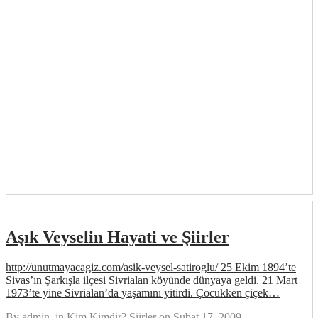
Aşık Veyselin Hayati ve Şiirler
http://unutmayacagiz.com/asik-veysel-satiroglu/ 25 Ekim 1894’te
Sivas’ın Şarkışla ilçesi Sivrialan köyünde dünyaya geldi. 21 Mart
1973’te yine Sivrialan’da yaşamını yitirdi. Çocukken çiçek…
By
admin
, in
Kim Kimdir? Siirler
on
Şubat 17, 2009
.