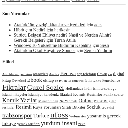
Son Yorumlar
Atatürk’ ün yazdığı kitaplar ve içerikleri
için
ades
Hibrit çim Nedir?
için
harikasin
Sürücü Belgesi Ehliyet nedir? Nasil ve Nerden Alinir?
Gerekli Belgeler?
için
Turan Atilla
Windows 10 Yükseltme Bildirimi Kapatma
için
Sesli
Atatürkün Okul Hayatı ve Sonrası
için
Serdar Yıldırım
Etiket
Bedava
digital
atasozleri
cep telefonu
Cevap
Adsl Modem
antivirus
Atatürk
css
Ebook
kitap
ekitap
fatih tekke
Fenerbahce
Download
en iyi
en iyi antivirus
Fikralar
Guzel Sozler
Hollandaca
Indir
isimler sozlugu
Komik Resimler
islami hikayeler
Islamiyet
karadeniz fikralari
komik sozler
Komik Yazilar
Online
Mimar Sinan
Ne Yapmali
Pratik Bilgiler
Resimli
Sozluk
Ruya Yorumlari
Sifali Bitkiler
resimler
tedavisi
ufoss
trabzonspor
Turkce
yasanmis gercek
Webmaster
yurdum insani
hikaye
yemek tarifleri
zeka