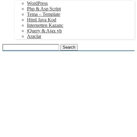
WordPress
Php & Asp Script
Tema – Template
Html Java Kod
Internetten Kazanc
jQuery & Ajax vb
Araclar