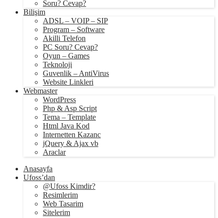
Soru? Cevap?
Bilişim
ADSL – VOIP – SIP
Program – Software
Akilli Telefon
PC Soru? Cevap?
Oyun – Games
Teknoloji
Guvenlik – AntiVirus
Website Linkleri
Webmaster
WordPress
Php & Asp Script
Tema – Template
Html Java Kod
Internetten Kazanc
jQuery & Ajax vb
Araclar
Anasayfa
Ufoss’dan
@Ufoss Kimdir?
Resimlerim
Web Tasarim
Sitelerim