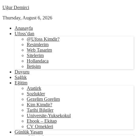
Uğur Demirci
Thursday, August 6, 2026
Anasayfa
Ufoss’dan
@Ufoss Kimdir?
Resimlerim
Web Tasarim
Sitelerim
Hollandaca
İletişim
Duyuru
Sağlık
Eğitim
Atatürk
Sozlukler
Gezelim Gorelim
Kim Kimdir?
Tarihi Bilgiler
Universite-Yuksekokul
Ebook – Ekitap
CV Ornekleri
Günlük Yaşam