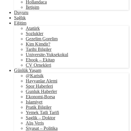
Hollandaca
İletişim
Duyuru
Sağlık
Eğitim
Atatürk
Sozlukler
Gezelim Gorelim
Kim Kimdir?
Tarihi Bilgiler
Universite-Yuksekokul
Ebook – Ekitap
CV Ornekleri
Günlük Yaşam
@Karisik
Hayvanlar Alemi
Spor Haberleri
Gunluk Haberler
Ekonomi-Borsa
Islamiyet
Pratik Bilgiler
Yemek Tatli Tarifi
Saglik – Doktor
Alış Veriş
Siyasat – Politika