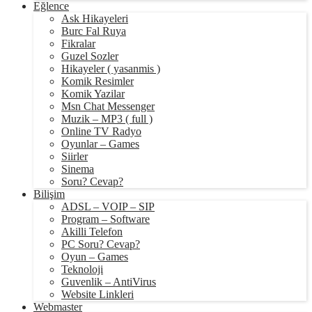
Eğlence
Ask Hikayeleri
Burc Fal Ruya
Fikralar
Guzel Sozler
Hikayeler ( yasanmis )
Komik Resimler
Komik Yazilar
Msn Chat Messenger
Muzik – MP3 ( full )
Online TV Radyo
Oyunlar – Games
Siirler
Sinema
Soru? Cevap?
Bilişim
ADSL – VOIP – SIP
Program – Software
Akilli Telefon
PC Soru? Cevap?
Oyun – Games
Teknoloji
Guvenlik – AntiVirus
Website Linkleri
Webmaster