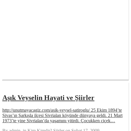
Aşık Veyselin Hayati ve Şiirler
http://unutmayacagiz.com/asik-veysel-satiroglu/ 25 Ekim 1894’te
Sivas’ın Şarkışla ilçesi Sivrialan köyünde dünyaya geldi. 21 Mart
1973’te yine Sivrialan’da yaşamını yitirdi. Çocukken çiçek…
By
admin
, in
Kim Kimdir? Siirler
on
Şubat 17, 2009
.