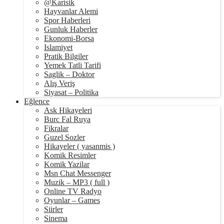
@Karisik
Hayvanlar Alemi
Spor Haberleri
Gunluk Haberler
Ekonomi-Borsa
Islamiyet
Pratik Bilgiler
Yemek Tatli Tarifi
Saglik – Doktor
Alış Veriş
Siyasat – Politika
Eğlence
Ask Hikayeleri
Burc Fal Ruya
Fikralar
Guzel Sozler
Hikayeler ( yasanmis )
Komik Resimler
Komik Yazilar
Msn Chat Messenger
Muzik – MP3 ( full )
Online TV Radyo
Oyunlar – Games
Siirler
Sinema