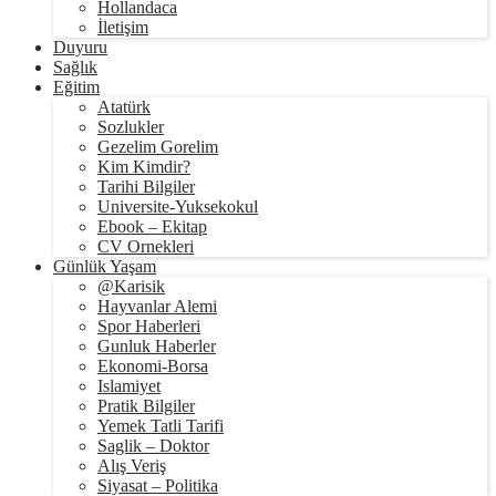
Hollandaca
İletişim
Duyuru
Sağlık
Eğitim
Atatürk
Sozlukler
Gezelim Gorelim
Kim Kimdir?
Tarihi Bilgiler
Universite-Yuksekokul
Ebook – Ekitap
CV Ornekleri
Günlük Yaşam
@Karisik
Hayvanlar Alemi
Spor Haberleri
Gunluk Haberler
Ekonomi-Borsa
Islamiyet
Pratik Bilgiler
Yemek Tatli Tarifi
Saglik – Doktor
Alış Veriş
Siyasat – Politika