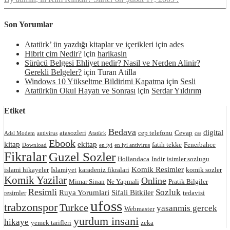
Son Yorumlar
Atatürk’ ün yazdığı kitaplar ve içerikleri
için
ades
Hibrit çim Nedir?
için
harikasin
Sürücü Belgesi Ehliyet nedir? Nasil ve Nerden Alinir?
Gerekli Belgeler?
için
Turan Atilla
Windows 10 Yükseltme Bildirimi Kapatma
için
Sesli
Atatürkün Okul Hayatı ve Sonrası
için
Serdar Yıldırım
Etiket
Bedava
digital
atasozleri
cep telefonu
Cevap
Adsl Modem
antivirus
Atatürk
css
Ebook
kitap
ekitap
fatih tekke
Fenerbahce
Download
en iyi
en iyi antivirus
Fikralar
Guzel Sozler
Hollandaca
Indir
isimler sozlugu
Komik Resimler
islami hikayeler
Islamiyet
karadeniz fikralari
komik sozler
Komik Yazilar
Online
Mimar Sinan
Ne Yapmali
Pratik Bilgiler
Resimli
Sozluk
Ruya Yorumlari
Sifali Bitkiler
resimler
tedavisi
ufoss
trabzonspor
Turkce
yasanmis gercek
Webmaster
yurdum insani
hikaye
yemek tarifleri
zeka