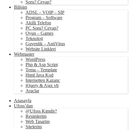
Soru? Cevap?
Bilişim
ADSL – VOIP – SIP
Program – Software
Akilli Telefon
PC Soru? Cevap?
Oyun – Games
Teknoloji
Guvenlik – AntiVirus
Website Linkleri
Webmaster
WordPress
Php & Asp Script
Tema – Template
Html Java Kod
Internetten Kazanc
jQuery & Ajax vb
Araclar
Anasayfa
Ufoss’dan
@Ufoss Kimdir?
Resimlerim
Web Tasarim
Sitelerim