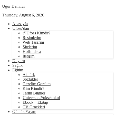
Uğur Demirci
Thursday, August 6, 2026
Anasayfa
Ufoss’dan
@Ufoss Kimdir?
Resimlerim
Web Tasarim
Sitelerim
Hollandaca
İletişim
Duyuru
Sağlık
Eğitim
Atatürk
Sozlukler
Gezelim Gorelim
Kim Kimdir?
Tarihi Bilgiler
Universite-Yuksekokul
Ebook – Ekitap
CV Ornekleri
Günlük Yaşam