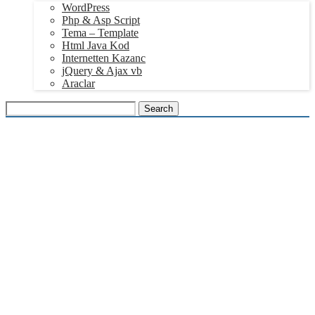
WordPress
Php & Asp Script
Tema – Template
Html Java Kod
Internetten Kazanc
jQuery & Ajax vb
Araclar