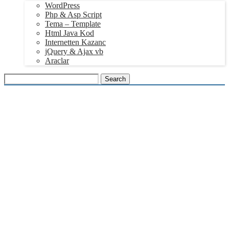
WordPress
Php & Asp Script
Tema – Template
Html Java Kod
Internetten Kazanc
jQuery & Ajax vb
Araclar