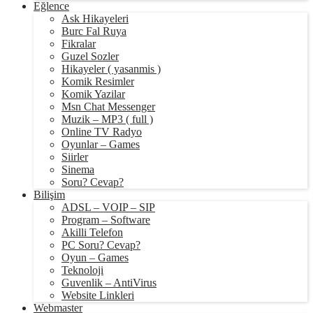
Eğlence
Ask Hikayeleri
Burc Fal Ruya
Fikralar
Guzel Sozler
Hikayeler ( yasanmis )
Komik Resimler
Komik Yazilar
Msn Chat Messenger
Muzik – MP3 ( full )
Online TV Radyo
Oyunlar – Games
Siirler
Sinema
Soru? Cevap?
Bilişim
ADSL – VOIP – SIP
Program – Software
Akilli Telefon
PC Soru? Cevap?
Oyun – Games
Teknoloji
Guvenlik – AntiVirus
Website Linkleri
Webmaster