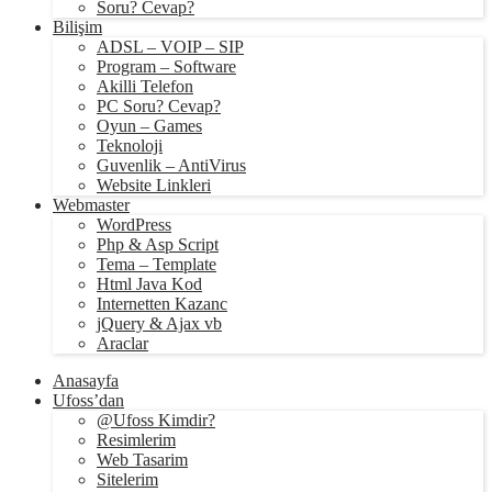
Soru? Cevap?
Bilişim
ADSL – VOIP – SIP
Program – Software
Akilli Telefon
PC Soru? Cevap?
Oyun – Games
Teknoloji
Guvenlik – AntiVirus
Website Linkleri
Webmaster
WordPress
Php & Asp Script
Tema – Template
Html Java Kod
Internetten Kazanc
jQuery & Ajax vb
Araclar
Anasayfa
Ufoss’dan
@Ufoss Kimdir?
Resimlerim
Web Tasarim
Sitelerim