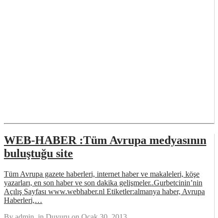
WEB-HABER :Tüm Avrupa medyasının
buluştuğu site
Tüm Avrupa gazete haberleri, internet haber ve makaleleri, köşe
yazarları, en son haber ve son dakika gelişmeler..Gurbetcinin’nin
Açılış Sayfası www.webhaber.nl Etiketler:almanya haber, Avrupa
Haberleri,…
By
admin
, in
Duyuru
on
Ocak 30, 2013
.