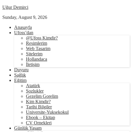
Uğur Demirci
Sunday, August 9, 2026
Anasayfa
Ufoss’dan
@Ufoss Kimdir?
Resimlerim
Web Tasarim
Sitelerim
Hollandaca
İletişim
Duyuru
Sağlık
Eğitim
Atatürk
Sozlukler
Gezelim Gorelim
Kim Kimdir?
Tarihi Bilgiler
Universite-Yuksekokul
Ebook – Ekitap
CV Ornekleri
Günlük Yaşam