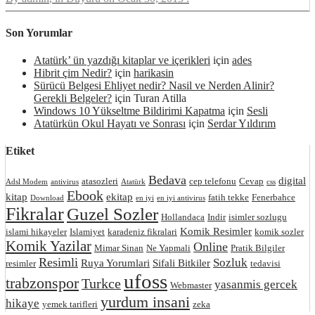
Son Yorumlar
Atatürk’ ün yazdığı kitaplar ve içerikleri
için
ades
Hibrit çim Nedir?
için
harikasin
Sürücü Belgesi Ehliyet nedir? Nasil ve Nerden Alinir?
Gerekli Belgeler?
için
Turan Atilla
Windows 10 Yükseltme Bildirimi Kapatma
için
Sesli
Atatürkün Okul Hayatı ve Sonrası
için
Serdar Yıldırım
Etiket
Bedava
digital
atasozleri
cep telefonu
Cevap
Adsl Modem
antivirus
Atatürk
css
Ebook
kitap
ekitap
fatih tekke
Fenerbahce
Download
en iyi
en iyi antivirus
Fikralar
Guzel Sozler
Hollandaca
Indir
isimler sozlugu
Komik Resimler
islami hikayeler
Islamiyet
karadeniz fikralari
komik sozler
Komik Yazilar
Online
Mimar Sinan
Ne Yapmali
Pratik Bilgiler
Resimli
Sozluk
Ruya Yorumlari
Sifali Bitkiler
resimler
tedavisi
ufoss
trabzonspor
Turkce
yasanmis gercek
Webmaster
yurdum insani
hikaye
yemek tarifleri
zeka