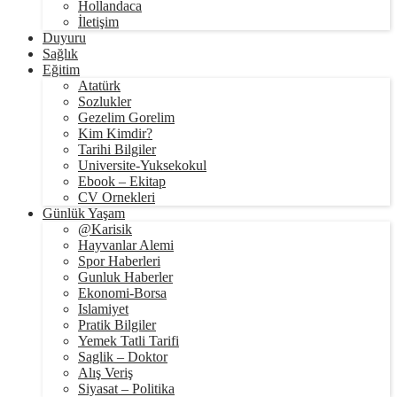
Hollandaca
İletişim
Duyuru
Sağlık
Eğitim
Atatürk
Sozlukler
Gezelim Gorelim
Kim Kimdir?
Tarihi Bilgiler
Universite-Yuksekokul
Ebook – Ekitap
CV Ornekleri
Günlük Yaşam
@Karisik
Hayvanlar Alemi
Spor Haberleri
Gunluk Haberler
Ekonomi-Borsa
Islamiyet
Pratik Bilgiler
Yemek Tatli Tarifi
Saglik – Doktor
Alış Veriş
Siyasat – Politika