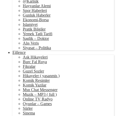
@Karisik
Hayvanlar Alemi
Spor Haberleri
Gunluk Haberler
Ekonomi-Borsa
Islamiyet
Pratik Bilgiler
Yemek Tatli Tarifi
Saglik – Doktor
Alış Veriş
Siyasat – Politika
Eğlence
Ask Hikayeleri
Burc Fal Ruya
Fikralar
Guzel Sozler
Hikayeler ( yasanmis )
Komik Resimler
Komik Yazilar
Msn Chat Messenger
Muzik – MP3 ( full )
Online TV Radyo
Oyunlar – Games
Siirler
Sinema