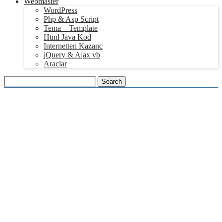
Webmaster
WordPress
Php & Asp Script
Tema – Template
Html Java Kod
Internetten Kazanc
jQuery & Ajax vb
Araclar