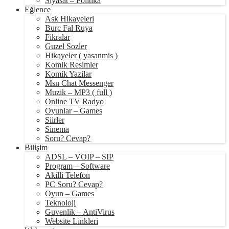
Siyasat – Politika
Eğlence
Ask Hikayeleri
Burc Fal Ruya
Fikralar
Guzel Sozler
Hikayeler ( yasanmis )
Komik Resimler
Komik Yazilar
Msn Chat Messenger
Muzik – MP3 ( full )
Online TV Radyo
Oyunlar – Games
Siirler
Sinema
Soru? Cevap?
Bilişim
ADSL – VOIP – SIP
Program – Software
Akilli Telefon
PC Soru? Cevap?
Oyun – Games
Teknoloji
Guvenlik – AntiVirus
Website Linkleri