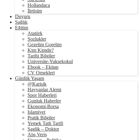
Hollandaca
İletişim
Duyuru
Sağlık
Eğitim
Atatürk
Sozlukler
Gezelim Gorelim
Kim Kimdir?
Tarihi Bilgiler
Universite-Yuksekokul
Ebook – Ekitap
CV Ornekleri
Günlük Yaşam
@Karisik
Hayvanlar Alemi
Spor Haberleri
Gunluk Haberler
Ekonomi-Borsa
Islamiyet
Pratik Bilgiler
Yemek Tatli Tarifi
Saglik – Doktor
Alış Veriş