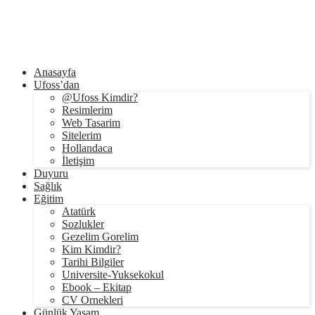
Anasayfa
Ufoss’dan
@Ufoss Kimdir?
Resimlerim
Web Tasarim
Sitelerim
Hollandaca
İletişim
Duyuru
Sağlık
Eğitim
Atatürk
Sozlukler
Gezelim Gorelim
Kim Kimdir?
Tarihi Bilgiler
Universite-Yuksekokul
Ebook – Ekitap
CV Ornekleri
Günlük Yaşam