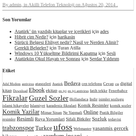
By
admin
, in
Akilli Telefon Teknoloji
on
Ağustos 20, 2014
.
Son Yorumlar
Atatürk’ ün yazdığı kitaplar ve içerikleri
için
ades
Hibrit çim Nedir?
için
harikasin
Sürücü Belgesi Ehliyet nedir? Nasil ve Nerden Alinir?
Gerekli Belgeler?
için
Turan Atilla
Windows 10 Yükseltme Bildirimi Kapatma
için
Sesli
Atatürkün Okul Hayatı ve Sonrası
için
Serdar Yıldırım
Etiket
Bedava
digital
atasozleri
cep telefonu
Cevap
Adsl Modem
antivirus
Atatürk
css
Ebook
kitap
ekitap
fatih tekke
Fenerbahce
Download
en iyi
en iyi antivirus
Fikralar
Guzel Sozler
Hollandaca
Indir
isimler sozlugu
Komik Resimler
islami hikayeler
Islamiyet
karadeniz fikralari
komik sozler
Komik Yazilar
Online
Mimar Sinan
Ne Yapmali
Pratik Bilgiler
Resimli
Sozluk
Ruya Yorumlari
Sifali Bitkiler
resimler
tedavisi
ufoss
trabzonspor
Turkce
yasanmis gercek
Webmaster
yurdum insani