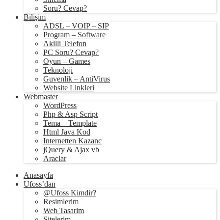
Soru? Cevap?
Bilişim
ADSL – VOIP – SIP
Program – Software
Akilli Telefon
PC Soru? Cevap?
Oyun – Games
Teknoloji
Guvenlik – AntiVirus
Website Linkleri
Webmaster
WordPress
Php & Asp Script
Tema – Template
Html Java Kod
Internetten Kazanc
jQuery & Ajax vb
Araclar
Anasayfa
Ufoss’dan
@Ufoss Kimdir?
Resimlerim
Web Tasarim
Sitelerim