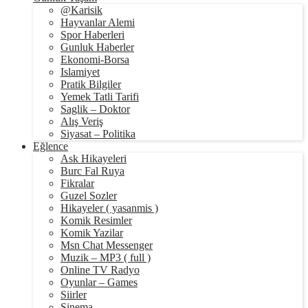
@Karisik
Hayvanlar Alemi
Spor Haberleri
Gunluk Haberler
Ekonomi-Borsa
Islamiyet
Pratik Bilgiler
Yemek Tatli Tarifi
Saglik – Doktor
Alış Veriş
Siyasat – Politika
Eğlence
Ask Hikayeleri
Burc Fal Ruya
Fikralar
Guzel Sozler
Hikayeler ( yasanmis )
Komik Resimler
Komik Yazilar
Msn Chat Messenger
Muzik – MP3 ( full )
Online TV Radyo
Oyunlar – Games
Siirler
Sinema