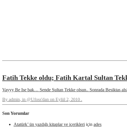
Fatih Tekke oldu; Fatih Kartal Sultan Tek
Vayyy Be Ise bak… Sende Sultan Tekke olsun.. Sonrada Besiktas als
By
admin
, in
@Ufoss'dan
on
Eylül 2, 2010
.
Son Yorumlar
Atatürk’ ün yazdığı kitaplar ve içerikleri
için
ades