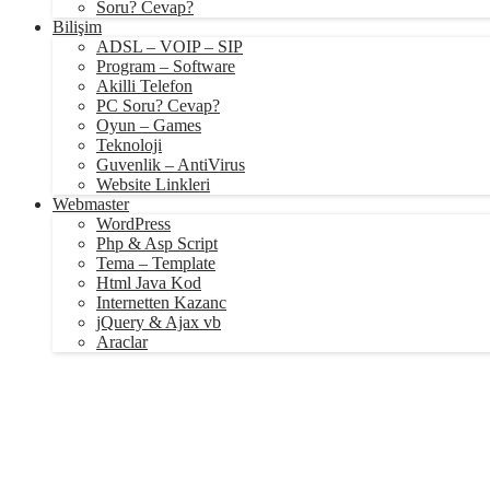
Soru? Cevap?
Bilişim
ADSL – VOIP – SIP
Program – Software
Akilli Telefon
PC Soru? Cevap?
Oyun – Games
Teknoloji
Guvenlik – AntiVirus
Website Linkleri
Webmaster
WordPress
Php & Asp Script
Tema – Template
Html Java Kod
Internetten Kazanc
jQuery & Ajax vb
Araclar