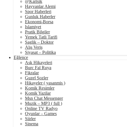
@Karisik
Hayvanlar Alemi
Spor Haberleri
Gunluk Haberler
Ekonomi-Borsa
Islamiyet
Pratik Bilgiler
Yemek Tatli Tarifi
Saglik – Doktor
Alış Veriş
Siyasat – Politika
Eğlence
Ask Hikayeleri
Burc Fal Ruya
Fikralar
Guzel Sozler
Hikayeler ( yasanmis )
Komik Resimler
Komik Yazilar
Msn Chat Messenger
Muzik – MP3 ( full )
Online TV Radyo
Oyunlar – Games
Siirler
Sinema