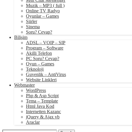
Msn Chat Messenger
Muzik – MP3 ( full )
Online TV Radyo
Oyunlar – Games
Siirler
Sinema
Soru? Cevap?
Bilişim
ADSL – VOIP – SIP
Program – Software
Akilli Telefon
PC Soru? Cevap?
Oyun – Games
Teknoloji
Guvenlik – AntiVirus
Website Linkleri
Webmaster
WordPress
Php & Asp Script
Tema – Template
Html Java Kod
Internetten Kazanc
jQuery & Ajax vb
Araclar