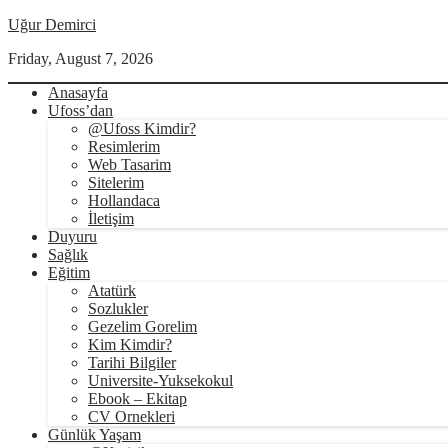
Uğur Demirci
Friday, August 7, 2026
Anasayfa
Ufoss’dan
@Ufoss Kimdir?
Resimlerim
Web Tasarim
Sitelerim
Hollandaca
İletişim
Duyuru
Sağlık
Eğitim
Atatürk
Sozlukler
Gezelim Gorelim
Kim Kimdir?
Tarihi Bilgiler
Universite-Yuksekokul
Ebook – Ekitap
CV Ornekleri
Günlük Yaşam