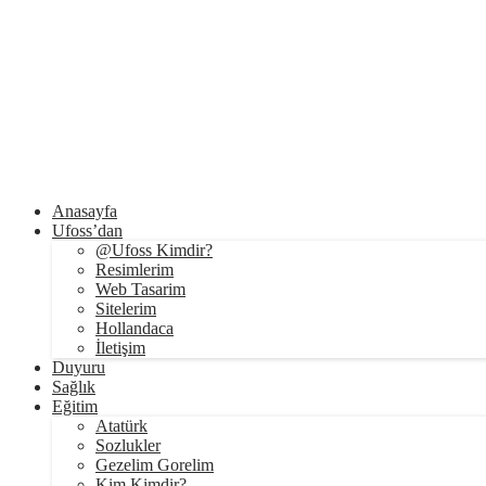
Anasayfa
Ufoss’dan
@Ufoss Kimdir?
Resimlerim
Web Tasarim
Sitelerim
Hollandaca
İletişim
Duyuru
Sağlık
Eğitim
Atatürk
Sozlukler
Gezelim Gorelim
Kim Kimdir?