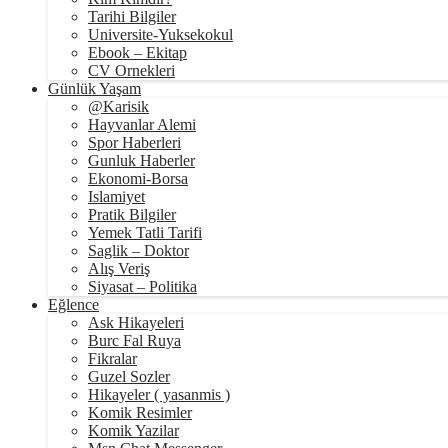
Tarihi Bilgiler
Universite-Yuksekokul
Ebook – Ekitap
CV Ornekleri
Günlük Yaşam
@Karisik
Hayvanlar Alemi
Spor Haberleri
Gunluk Haberler
Ekonomi-Borsa
Islamiyet
Pratik Bilgiler
Yemek Tatli Tarifi
Saglik – Doktor
Alış Veriş
Siyasat – Politika
Eğlence
Ask Hikayeleri
Burc Fal Ruya
Fikralar
Guzel Sozler
Hikayeler ( yasanmis )
Komik Resimler
Komik Yazilar