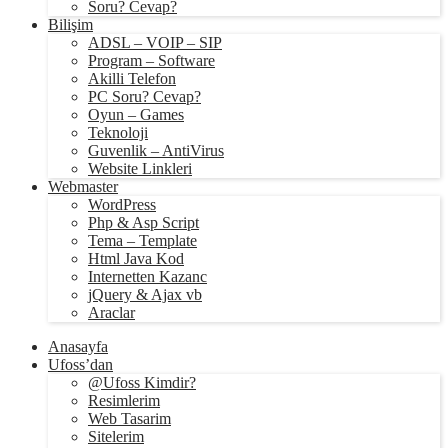
Soru? Cevap?
Bilişim
ADSL – VOIP – SIP
Program – Software
Akilli Telefon
PC Soru? Cevap?
Oyun – Games
Teknoloji
Guvenlik – AntiVirus
Website Linkleri
Webmaster
WordPress
Php & Asp Script
Tema – Template
Html Java Kod
Internetten Kazanc
jQuery & Ajax vb
Araclar
Anasayfa
Ufoss’dan
@Ufoss Kimdir?
Resimlerim
Web Tasarim
Sitelerim