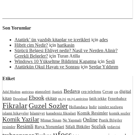
Son Yorumlar
Atatürk’ ün yazdığı kitaplar ve içerikleri
için
ades
Hibrit çim Nedir?
için
harikasin
Sürücü Belgesi Ehliyet nedir? Nasil ve Nerden Alinir?
Gerekli Belgeler?
için
Turan Atilla
Windows 10 Yükseltme Bildirimi Kapatma
için
Sesli
Atatürkün Okul Hayatı ve Sonrası
için
Serdar Yıldırım
Etiket
Bedava
digital
atasozleri
cep telefonu
Cevap
Adsl Modem
antivirus
Atatürk
css
Ebook
kitap
ekitap
fatih tekke
Fenerbahce
Download
en iyi
en iyi antivirus
Fikralar
Guzel Sozler
Hollandaca
Indir
isimler sozlugu
Komik Resimler
islami hikayeler
Islamiyet
karadeniz fikralari
komik sozler
Komik Yazilar
Online
Mimar Sinan
Ne Yapmali
Pratik Bilgiler
Resimli
Sozluk
Ruya Yorumlari
Sifali Bitkiler
resimler
tedavisi
ufoss