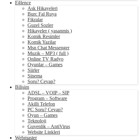
Eğlence
Ask Hikayeleri
Burc Fal Ruya
Fikralar
Guzel Sozler
Hikayeler ( yasanmis )
Komik Resimler
Komik Yazilar
Msn Chat Messenger
Muzik – MP3 ( full )
Online TV Radyo
Oyunlar – Games
Siirler
Sinema
Soru? Cevap?
Bilişim
ADSL – VOIP – SIP
Program – Software
Akilli Telefon
PC Soru? Cevap?
Oyun – Games
Teknoloji
Guvenlik – AntiVirus
Website Linkleri
Webmaster