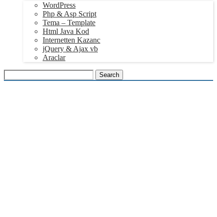
WordPress
Php & Asp Script
Tema – Template
Html Java Kod
Internetten Kazanc
jQuery & Ajax vb
Araclar