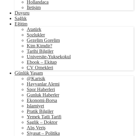
Hollandaca
İletişim
Duyuru
Sağlık
Eğitim
Atatürk
Sozlukler
Gezelim Gorelim
Kim Kimdir?
Tarihi Bilgiler
Universite-Yuksekokul
Ebook – Ekitap
CV Ornekleri
Günlük Yaşam
@Karisik
Hayvanlar Alemi
Spor Haberleri
Gunluk Haberler
Ekonomi-Borsa
Islamiyet
Pratik Bilgiler
Yemek Tatli Tarifi
Saglik – Doktor
Alış Veriş
Siyasat – Politika