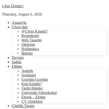
Uğur Demirci
Thursday, August 6, 2026
Anasayfa
Ufoss’dan
@Ufoss Kimdir?
Resimlerim
Web Tasarim
Sitelerim
Hollandaca
İletişim
Duyuru
Sağlık
Eğitim
Atatürk
Sozlukler
Gezelim Gorelim
Kim Kimdir?
Tarihi Bilgiler
Universite-Yuksekokul
Ebook – Ekitap
CV Ornekleri
Günlük Yaşam