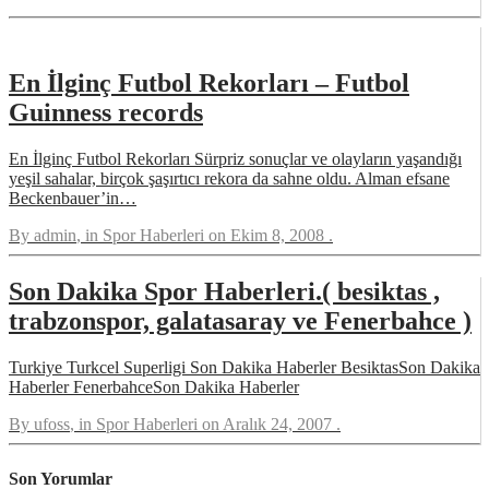
En İlginç Futbol Rekorları – Futbol
Guinness records
En İlginç Futbol Rekorları Sürpriz sonuçlar ve olayların yaşandığı
yeşil sahalar, birçok şaşırtıcı rekora da sahne oldu. Alman efsane
Beckenbauer’in…
By
admin
, in
Spor Haberleri
on
Ekim 8, 2008
.
Son Dakika Spor Haberleri.( besiktas ,
trabzonspor, galatasaray ve Fenerbahce )
Turkiye Turkcel Superligi Son Dakika Haberler BesiktasSon Dakika
Haberler FenerbahceSon Dakika Haberler
By
ufoss
, in
Spor Haberleri
on
Aralık 24, 2007
.
Son Yorumlar