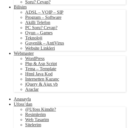
Soru? Cevap?
Bilişim
ADSL – VOIP – SIP
Program – Software
Akilli Telefon
PC Soru? Cevap?
Oyun – Games
Teknoloji
Guvenlik – AntiVirus
Website Linkleri
Webmaster
WordPress
Php & Asp Script
Tema – Template
Html Java Kod
Internetten Kazanc
jQuery & Ajax vb
Araclar
Anasayfa
Ufoss’dan
@Ufoss Kimdir?
Resimlerim
Web Tasarim
Sitelerim