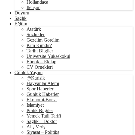
Hollandaca
İletişim
Duyuru
Sağlık
Eğitim
Atatürk
Sozlukler
Gezelim Gorelim
Kim Kimdir?
Tarihi Bilgiler
Universite-Yuksekokul
Ebook – Ekitap
CV Ornekleri
Günlük Yaşam
@Karisik
Hayvanlar Alemi
Spor Haberleri
Gunluk Haberler
Ekonomi-Borsa
Islamiyet
Pratik Bilgiler
Yemek Tatli Tarifi
Saglik – Doktor
Alış Veriş
Siyasat – Politika