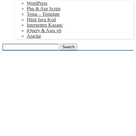
WordPress
Php & Asp Script
Tema – Template
Html Java Kod
Internetten Kazanc
jQuery & Ajax vb
Araclar