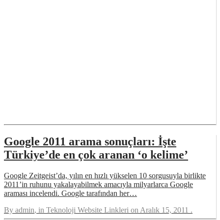
Google 2011 arama sonuçları: İşte
Türkiye’de en çok aranan ‘o kelime’
Google Zeitgeist’da, yılın en hızlı yükselen 10 sorgusuyla birlikte
2011’in ruhunu yakalayabilmek amacıyla milyarlarca Google
araması incelendi. Google tarafından her…
By
admin
, in
Teknoloji Website Linkleri
on
Aralık 15, 2011
.