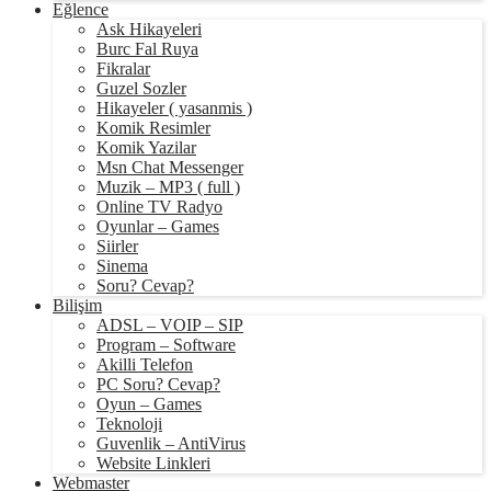
Eğlence
Ask Hikayeleri
Burc Fal Ruya
Fikralar
Guzel Sozler
Hikayeler ( yasanmis )
Komik Resimler
Komik Yazilar
Msn Chat Messenger
Muzik – MP3 ( full )
Online TV Radyo
Oyunlar – Games
Siirler
Sinema
Soru? Cevap?
Bilişim
ADSL – VOIP – SIP
Program – Software
Akilli Telefon
PC Soru? Cevap?
Oyun – Games
Teknoloji
Guvenlik – AntiVirus
Website Linkleri
Webmaster