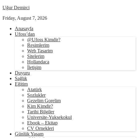
Uğur Demirci
Friday, August 7, 2026
Anasayfa
Ufoss’dan
@Ufoss Kimdir?
Resimlerim
Web Tasarim
Sitelerim
Hollandaca
İletişim
Duyuru
Sağlık
Eğitim
Atatürk
Sozlukler
Gezelim Gorelim
Kim Kimdir?
Tarihi Bilgiler
Universite-Yuksekokul
Ebook – Ekitap
CV Ornekleri
Günlük Yaşam