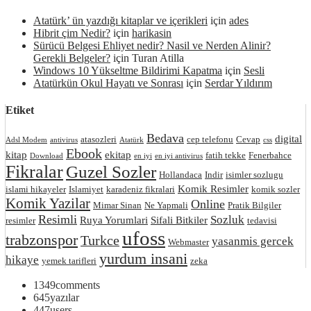
Atatürk’ ün yazdığı kitaplar ve içerikleri
için
ades
Hibrit çim Nedir?
için
harikasin
Sürücü Belgesi Ehliyet nedir? Nasil ve Nerden Alinir?
Gerekli Belgeler?
için
Turan Atilla
Windows 10 Yükseltme Bildirimi Kapatma
için
Sesli
Atatürkün Okul Hayatı ve Sonrası
için
Serdar Yıldırım
Etiket
Bedava
digital
atasozleri
cep telefonu
Cevap
Adsl Modem
antivirus
Atatürk
css
Ebook
kitap
ekitap
fatih tekke
Fenerbahce
Download
en iyi
en iyi antivirus
Fikralar
Guzel Sozler
Hollandaca
Indir
isimler sozlugu
Komik Resimler
islami hikayeler
Islamiyet
karadeniz fikralari
komik sozler
Komik Yazilar
Online
Mimar Sinan
Ne Yapmali
Pratik Bilgiler
Resimli
Sozluk
Ruya Yorumlari
Sifali Bitkiler
resimler
tedavisi
ufoss
trabzonspor
Turkce
yasanmis gercek
Webmaster
yurdum insani
hikaye
yemek tarifleri
zeka
1349
comments
645
yazılar
447
users