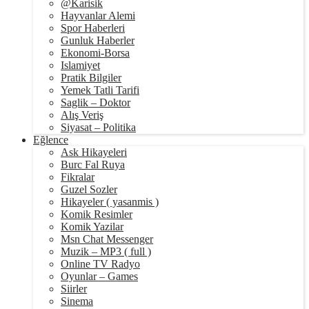
@Karisik
Hayvanlar Alemi
Spor Haberleri
Gunluk Haberler
Ekonomi-Borsa
Islamiyet
Pratik Bilgiler
Yemek Tatli Tarifi
Saglik – Doktor
Alış Veriş
Siyasat – Politika
Eğlence
Ask Hikayeleri
Burc Fal Ruya
Fikralar
Guzel Sozler
Hikayeler ( yasanmis )
Komik Resimler
Komik Yazilar
Msn Chat Messenger
Muzik – MP3 ( full )
Online TV Radyo
Oyunlar – Games
Siirler
Sinema