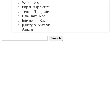
WordPress
Php & Asp Script
Tema – Template
Html Java Kod
Internetten Kazanc
jQuery & Ajax vb
Araclar