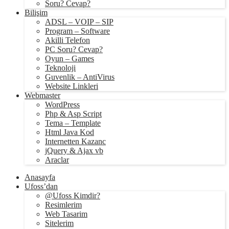
Soru? Cevap?
Bilişim
ADSL – VOIP – SIP
Program – Software
Akilli Telefon
PC Soru? Cevap?
Oyun – Games
Teknoloji
Guvenlik – AntiVirus
Website Linkleri
Webmaster
WordPress
Php & Asp Script
Tema – Template
Html Java Kod
Internetten Kazanc
jQuery & Ajax vb
Araclar
Anasayfa
Ufoss’dan
@Ufoss Kimdir?
Resimlerim
Web Tasarim
Sitelerim