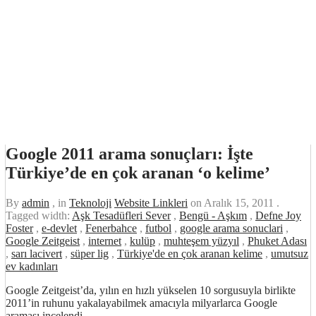
Google 2011 arama sonuçları: İşte
Türkiye’de en çok aranan ‘o kelime’
By
admin
, in
Teknoloji
Website Linkleri
on
Aralık 15, 2011
.
Tagged width:
Aşk Tesadüfleri Sever
,
Bengü - Aşkım
,
Defne Joy
Foster
,
e-devlet
,
Fenerbahce
,
futbol
,
google arama sonuclari
,
Google Zeitgeist
,
internet
,
kulüp
,
muhteşem yüzyıl
,
Phuket Adası
,
sarı lacivert
,
süper lig
,
Türkiye'de en çok aranan kelime
,
umutsuz
ev kadınları
Google Zeitgeist’da, yılın en hızlı yükselen 10 sorgusuyla birlikte
2011’in ruhunu yakalayabilmek amacıyla milyarlarca Google
araması incelendi.