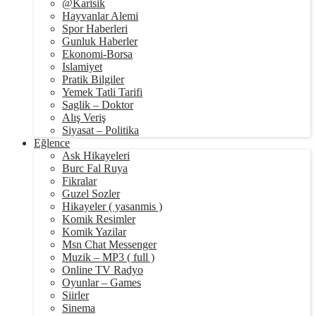
@Karisik
Hayvanlar Alemi
Spor Haberleri
Gunluk Haberler
Ekonomi-Borsa
Islamiyet
Pratik Bilgiler
Yemek Tatli Tarifi
Saglik – Doktor
Alış Veriş
Siyasat – Politika
Eğlence
Ask Hikayeleri
Burc Fal Ruya
Fikralar
Guzel Sozler
Hikayeler ( yasanmis )
Komik Resimler
Komik Yazilar
Msn Chat Messenger
Muzik – MP3 ( full )
Online TV Radyo
Oyunlar – Games
Siirler
Sinema