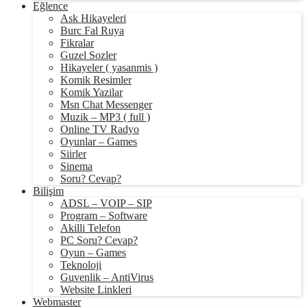
Eğlence
Ask Hikayeleri
Burc Fal Ruya
Fikralar
Guzel Sozler
Hikayeler ( yasanmis )
Komik Resimler
Komik Yazilar
Msn Chat Messenger
Muzik – MP3 ( full )
Online TV Radyo
Oyunlar – Games
Siirler
Sinema
Soru? Cevap?
Bilişim
ADSL – VOIP – SIP
Program – Software
Akilli Telefon
PC Soru? Cevap?
Oyun – Games
Teknoloji
Guvenlik – AntiVirus
Website Linkleri
Webmaster