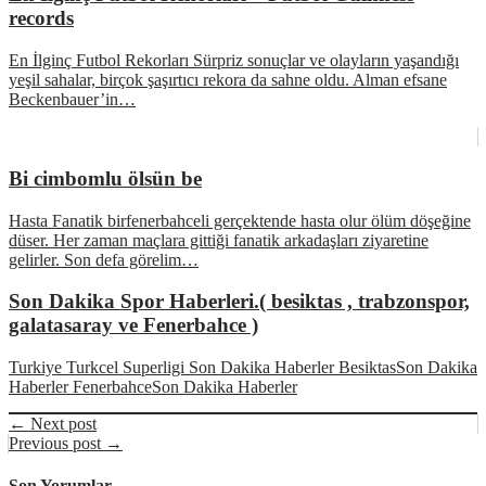
records
En İlginç Futbol Rekorları Sürpriz sonuçlar ve olayların yaşandığı
yeşil sahalar, birçok şaşırtıcı rekora da sahne oldu. Alman efsane
Beckenbauer’in…
Bi cimbomlu ölsün be
Hasta Fanatik birfenerbahceli gerçektende hasta olur ölüm döşeğine
düser. Her zaman maçlara gittiği fanatik arkadaşları ziyaretine
gelirler. Son defa görelim…
Son Dakika Spor Haberleri.( besiktas , trabzonspor,
galatasaray ve Fenerbahce )
Turkiye Turkcel Superligi Son Dakika Haberler BesiktasSon Dakika
Haberler FenerbahceSon Dakika Haberler
← Next post
Previous post →
Son Yorumlar