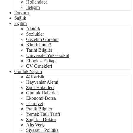
Hollandaca
İletişim
Duyuru
Sağlık
Eğitim
Atatürk
Sozlukler
Gezelim Gorelim
Kim Kimdir?
Tarihi Bilgiler
Universite-Yuksekokul
Ebook – Ekitap
CV Ornekleri
Günlük Yaşam
@Karisik
Hayvanlar Alemi
Spor Haberleri
Gunluk Haberler
Ekonomi-Borsa
Islamiyet
Pratik Bilgiler
Yemek Tatli Tarifi
Saglik – Doktor
Alış Veriş
Siyasat – Politika