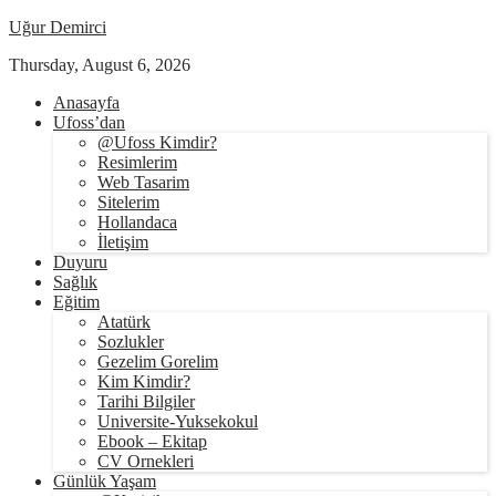
Uğur Demirci
Thursday, August 6, 2026
Anasayfa
Ufoss’dan
@Ufoss Kimdir?
Resimlerim
Web Tasarim
Sitelerim
Hollandaca
İletişim
Duyuru
Sağlık
Eğitim
Atatürk
Sozlukler
Gezelim Gorelim
Kim Kimdir?
Tarihi Bilgiler
Universite-Yuksekokul
Ebook – Ekitap
CV Ornekleri
Günlük Yaşam