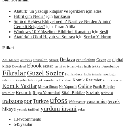
Atatürk’ ün yazdığı kitaplar ve içerikleri
için
ades
Hibrit çim Nedir?
için
harikasin
Sürücü Belgesi Ehliyet nedir? Nasil ve Nerden Alinir?
Gerekli Belgeler?
için
Turan Atilla
Windows 10 Yükseltme Bildirimi Kapatma
için
Sesli
Atatürkün Okul Hayatı ve Sonrası
için
Serdar Yıldırım
Etiket
Bedava
digital
atasozleri
cep telefonu
Cevap
Adsl Modem
antivirus
Atatürk
css
Ebook
kitap
ekitap
fatih tekke
Fenerbahce
Download
en iyi
en iyi antivirus
Fikralar
Guzel Sozler
Hollandaca
Indir
isimler sozlugu
Komik Resimler
islami hikayeler
Islamiyet
karadeniz fikralari
komik sozler
Komik Yazilar
Online
Mimar Sinan
Ne Yapmali
Pratik Bilgiler
Resimli
Sozluk
Ruya Yorumlari
Sifali Bitkiler
resimler
tedavisi
ufoss
trabzonspor
Turkce
yasanmis gercek
Webmaster
yurdum insani
hikaye
yemek tarifleri
zeka
1349
comments
645
yazılar