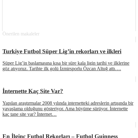
Önerilen makaleler
Turkiye Futbol Süper Lig’in rekorları ve ilkleri
Süper Lig’in başlamasına kısa bir süre kala ligin tarihi ve ilklerine
göz atıyoruz. Tarihte ilk golü İzmirsporlu Özcan Altuğ attı….
İnternette Kaç Site Var?
Yapılan araştırmalar 2008 yılında internetteki adreslerin artışında bir
yavaşlama olduğunu gösteriyor. Ama büyüme sürüyor. İnternette
kaç tane site var? İnternet…
En İlginç Futbol Rekorları – Futbol Guinness