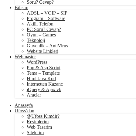
Soru? Cevap?
Bilişim
ADSL – VOIP – SIP
Program – Software
Akilli Telefon
PC Soru? Cevap?
Oyun – Games
Teknoloji
Guvenlik – AntiVirus
Website Linkleri
Webmaster
WordPress
Php & Asp Script
Tema – Template
Html Java Kod
Internetten Kazanc
jQuery & Ajax vb
Araclar
Anasayfa
Ufoss’dan
@Ufoss Kimdir?
Resimlerim
Web Tasarim
Sitelerim