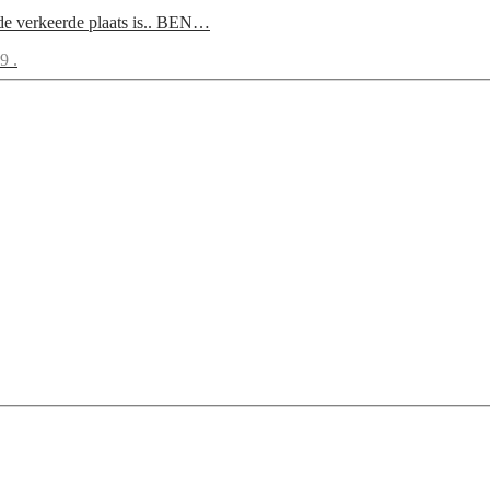
p de verkeerde plaats is.. BEN…
09
.