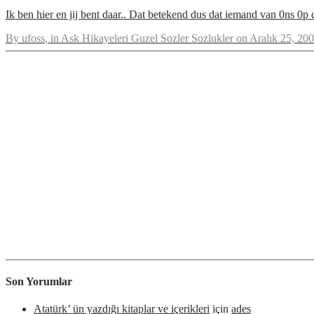
Ik ben hier en jij bent daar.. Dat betekend dus dat iemand van 0ns 0
By
ufoss
, in
Ask Hikayeleri Guzel Sozler Sozlukler
on
Aralık 25, 20
Son Yorumlar
Atatürk’ ün yazdığı kitaplar ve içerikleri
için
ades