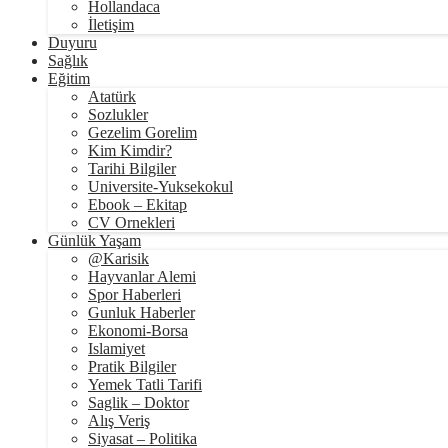
Hollandaca
İletişim
Duyuru
Sağlık
Eğitim
Atatürk
Sozlukler
Gezelim Gorelim
Kim Kimdir?
Tarihi Bilgiler
Universite-Yuksekokul
Ebook – Ekitap
CV Ornekleri
Günlük Yaşam
@Karisik
Hayvanlar Alemi
Spor Haberleri
Gunluk Haberler
Ekonomi-Borsa
Islamiyet
Pratik Bilgiler
Yemek Tatli Tarifi
Saglik – Doktor
Alış Veriş
Siyasat – Politika