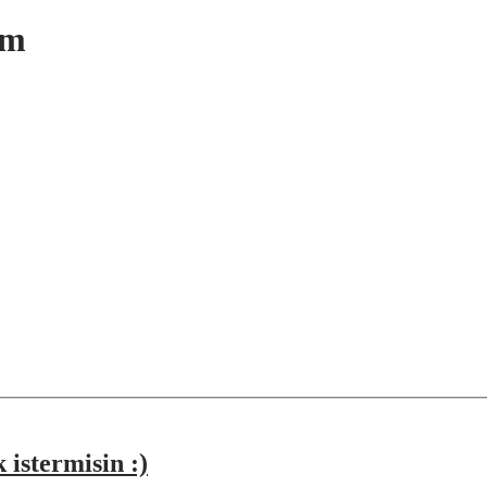
um
istermisin :)