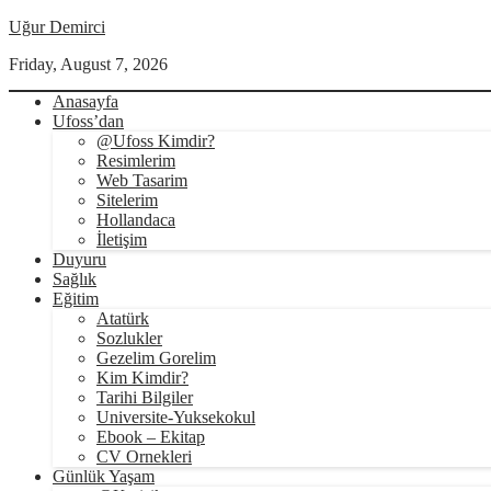
Uğur Demirci
Friday, August 7, 2026
Anasayfa
Ufoss’dan
@Ufoss Kimdir?
Resimlerim
Web Tasarim
Sitelerim
Hollandaca
İletişim
Duyuru
Sağlık
Eğitim
Atatürk
Sozlukler
Gezelim Gorelim
Kim Kimdir?
Tarihi Bilgiler
Universite-Yuksekokul
Ebook – Ekitap
CV Ornekleri
Günlük Yaşam