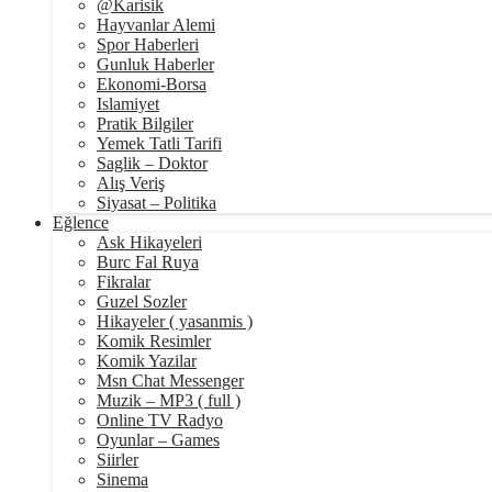
@Karisik
Hayvanlar Alemi
Spor Haberleri
Gunluk Haberler
Ekonomi-Borsa
Islamiyet
Pratik Bilgiler
Yemek Tatli Tarifi
Saglik – Doktor
Alış Veriş
Siyasat – Politika
Eğlence
Ask Hikayeleri
Burc Fal Ruya
Fikralar
Guzel Sozler
Hikayeler ( yasanmis )
Komik Resimler
Komik Yazilar
Msn Chat Messenger
Muzik – MP3 ( full )
Online TV Radyo
Oyunlar – Games
Siirler
Sinema