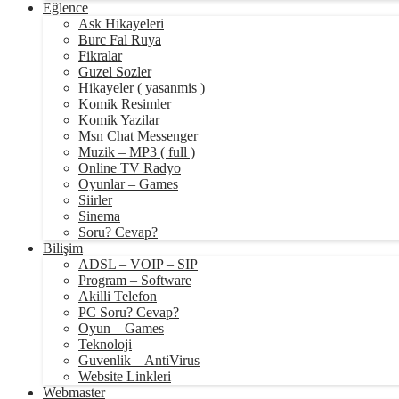
Eğlence
Ask Hikayeleri
Burc Fal Ruya
Fikralar
Guzel Sozler
Hikayeler ( yasanmis )
Komik Resimler
Komik Yazilar
Msn Chat Messenger
Muzik – MP3 ( full )
Online TV Radyo
Oyunlar – Games
Siirler
Sinema
Soru? Cevap?
Bilişim
ADSL – VOIP – SIP
Program – Software
Akilli Telefon
PC Soru? Cevap?
Oyun – Games
Teknoloji
Guvenlik – AntiVirus
Website Linkleri
Webmaster