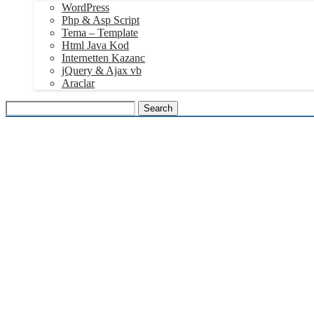
WordPress
Php & Asp Script
Tema – Template
Html Java Kod
Internetten Kazanc
jQuery & Ajax vb
Araclar