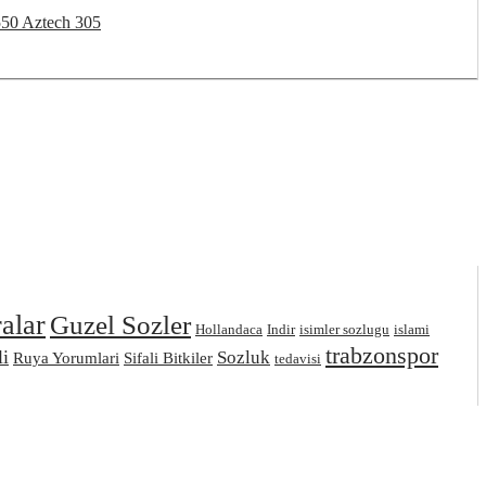
50 Aztech 305
ralar
Guzel Sozler
Hollandaca
Indir
isimler sozlugu
islami
trabzonspor
i
Sozluk
Ruya Yorumlari
Sifali Bitkiler
tedavisi