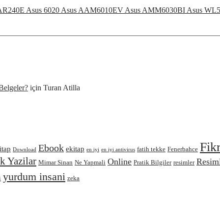
esyn AR240E Asus 6020 Asus AAM6010EV Asus AMM6030BI Asus WL5
Belgeler?
için
Turan Atilla
Fik
Ebook
itap
ekitap
fatih tekke
Fenerbahce
Download
en iyi
en iyi antivirus
 Yazilar
Online
Resiml
Mimar Sinan
Ne Yapmali
Pratik Bilgiler
resimler
yurdum insani
i
zeka