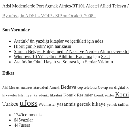
Adsl Modemlerde Port Açmak Airties-RT101 Alcatel Allied Tel
By
ufoss
, in
ADSL - VOIP - SIP
on
Ocak 9, 2008
.
Son Yorumlar
Atatürk’ ün yazdığı kitaplar ve içerikleri
için
ades
Hibrit çim Nedir?
için
harikasin
Sürücü Belgesi Ehliyet nedir? Nasil ve Nerden Alinir? Gerekli 
Windows 10 Yükseltme Bildirimi Kapatma
için
Sesli
Atatürkün Okul Hayatı ve Sonrası
için
Serdar Yıldırım
Etiket
Bedava
digital k
atasozleri
cep telefonu
Cevap
Adsl Modem
antivirus
Atatürk
css
Komik
Komik Resimler
hikayeler
Islamiyet
karadeniz fikralari
komik sozler
ufoss
Turkce
yasanmis gercek hikaye
Webmaster
yemek tarifler
1349
comments
645
yazılar
447
users