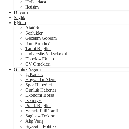
Hollandaca
İletişim
Duyuru
Sağlık
Eğitim
Atatürk
Sozlukler
Gezelim Gorelim
Kim Kimdir?
Tarihi Bilgiler
Universite-Yuksekokul
Ebook – Ekitap
CV Ornekleri
Günlük Yaşam
@Karisik
Hayvanlar Alemi
Spor Haberleri
Gunluk Haberler
Ekonomi-Borsa
Islamiyet
Pratik Bilgiler
Yemek Tatli Tarifi
Saglik – Doktor
Alış Veriş
Siyasat – Politika