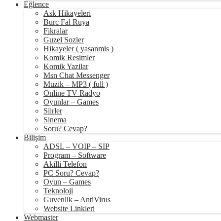
Eğlence
Ask Hikayeleri
Burc Fal Ruya
Fikralar
Guzel Sozler
Hikayeler ( yasanmis )
Komik Resimler
Komik Yazilar
Msn Chat Messenger
Muzik – MP3 ( full )
Online TV Radyo
Oyunlar – Games
Siirler
Sinema
Soru? Cevap?
Bilişim
ADSL – VOIP – SIP
Program – Software
Akilli Telefon
PC Soru? Cevap?
Oyun – Games
Teknoloji
Guvenlik – AntiVirus
Website Linkleri
Webmaster