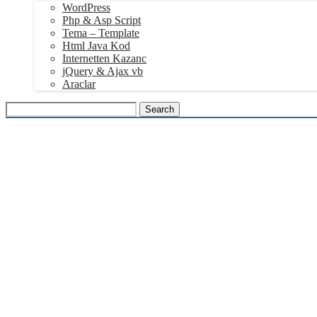
WordPress
Php & Asp Script
Tema – Template
Html Java Kod
Internetten Kazanc
jQuery & Ajax vb
Araclar