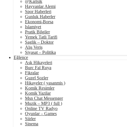
@Karisik
Hayvanlar Alemi
Spor Haberleri
Gunluk Haberler
Ekonomi-Borsa
Islamiyet
Pratik Bilgiler
Yemek Tatli Tarifi
Saglik – Doktor
Alış Veriş
Siyasat – Politika
Eğlence
Ask Hikayeleri
Burc Fal Ruya
Fikralar
Guzel Sozler
Hikayeler ( yasanmis )
Komik Resimler
Komik Yazilar
Msn Chat Messenger
Muzik – MP3 ( full )
Online TV Radyo
Oyunlar – Games
Siirler
Sinema