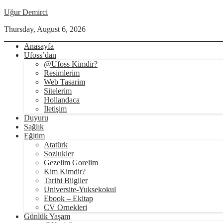
Uğur Demirci
Thursday, August 6, 2026
Anasayfa
Ufoss’dan
@Ufoss Kimdir?
Resimlerim
Web Tasarim
Sitelerim
Hollandaca
İletişim
Duyuru
Sağlık
Eğitim
Atatürk
Sozlukler
Gezelim Gorelim
Kim Kimdir?
Tarihi Bilgiler
Universite-Yuksekokul
Ebook – Ekitap
CV Ornekleri
Günlük Yaşam