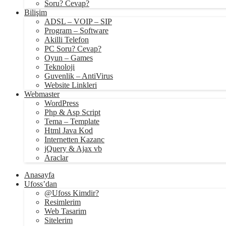
Soru? Cevap?
Bilişim
ADSL – VOIP – SIP
Program – Software
Akilli Telefon
PC Soru? Cevap?
Oyun – Games
Teknoloji
Guvenlik – AntiVirus
Website Linkleri
Webmaster
WordPress
Php & Asp Script
Tema – Template
Html Java Kod
Internetten Kazanc
jQuery & Ajax vb
Araclar
Anasayfa
Ufoss’dan
@Ufoss Kimdir?
Resimlerim
Web Tasarim
Sitelerim