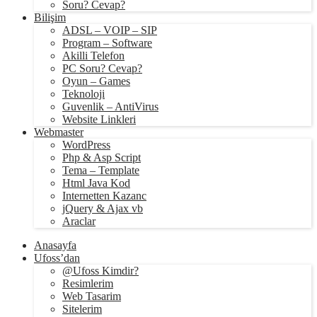
Soru? Cevap?
Bilişim
ADSL – VOIP – SIP
Program – Software
Akilli Telefon
PC Soru? Cevap?
Oyun – Games
Teknoloji
Guvenlik – AntiVirus
Website Linkleri
Webmaster
WordPress
Php & Asp Script
Tema – Template
Html Java Kod
Internetten Kazanc
jQuery & Ajax vb
Araclar
Anasayfa
Ufoss’dan
@Ufoss Kimdir?
Resimlerim
Web Tasarim
Sitelerim