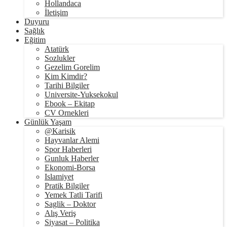
Hollandaca
İletişim
Duyuru
Sağlık
Eğitim
Atatürk
Sozlukler
Gezelim Gorelim
Kim Kimdir?
Tarihi Bilgiler
Universite-Yuksekokul
Ebook – Ekitap
CV Ornekleri
Günlük Yaşam
@Karisik
Hayvanlar Alemi
Spor Haberleri
Gunluk Haberler
Ekonomi-Borsa
Islamiyet
Pratik Bilgiler
Yemek Tatli Tarifi
Saglik – Doktor
Alış Veriş
Siyasat – Politika