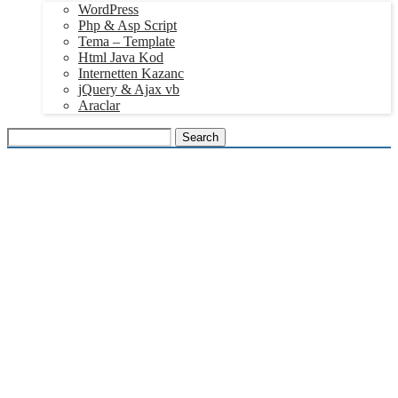
WordPress
Php & Asp Script
Tema – Template
Html Java Kod
Internetten Kazanc
jQuery & Ajax vb
Araclar