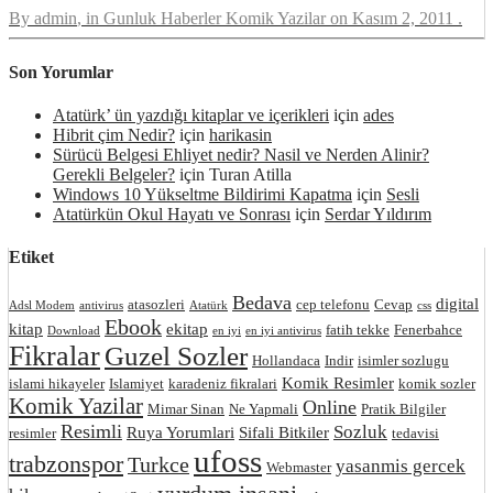
By
admin
, in
Gunluk Haberler Komik Yazilar
on
Kasım 2, 2011
.
Son Yorumlar
Atatürk’ ün yazdığı kitaplar ve içerikleri
için
ades
Hibrit çim Nedir?
için
harikasin
Sürücü Belgesi Ehliyet nedir? Nasil ve Nerden Alinir?
Gerekli Belgeler?
için
Turan Atilla
Windows 10 Yükseltme Bildirimi Kapatma
için
Sesli
Atatürkün Okul Hayatı ve Sonrası
için
Serdar Yıldırım
Etiket
Bedava
digital
atasozleri
cep telefonu
Cevap
Adsl Modem
antivirus
Atatürk
css
Ebook
kitap
ekitap
fatih tekke
Fenerbahce
Download
en iyi
en iyi antivirus
Fikralar
Guzel Sozler
Hollandaca
Indir
isimler sozlugu
Komik Resimler
islami hikayeler
Islamiyet
karadeniz fikralari
komik sozler
Komik Yazilar
Online
Mimar Sinan
Ne Yapmali
Pratik Bilgiler
Resimli
Sozluk
Ruya Yorumlari
Sifali Bitkiler
resimler
tedavisi
ufoss
trabzonspor
Turkce
yasanmis gercek
Webmaster