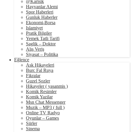
@Karisik
Hayvanlar Alemi
Spor Haberleri
Gunluk Haberler
Ekonomi-Borsa
Islamiyet
Pratik Bilgiler
Yemek Tatli Tarifi
Saglik – Doktor
Alış Veriş
Siyasat – Politika
Eğlence
Ask Hikayeleri
Burc Fal Ruya
Fikralar
Guzel Sozler
Hikayeler ( yasanmis )
Komik Resimler
Komik Yazilar
Msn Chat Messenger
Muzik – MP3 ( full )
Online TV Radyo
Oyunlar – Games
Siirler
Sinema