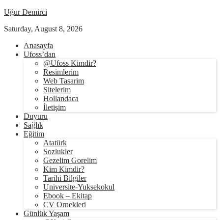
Uğur Demirci
Saturday, August 8, 2026
Anasayfa
Ufoss’dan
@Ufoss Kimdir?
Resimlerim
Web Tasarim
Sitelerim
Hollandaca
İletişim
Duyuru
Sağlık
Eğitim
Atatürk
Sozlukler
Gezelim Gorelim
Kim Kimdir?
Tarihi Bilgiler
Universite-Yuksekokul
Ebook – Ekitap
CV Ornekleri
Günlük Yaşam