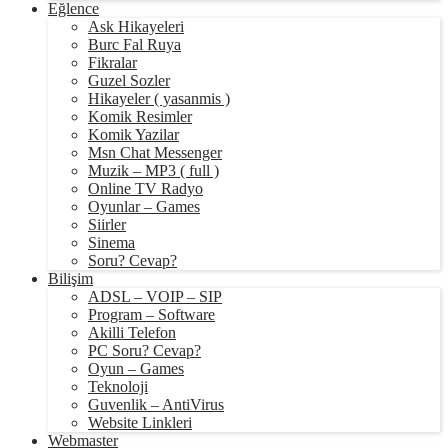
Eğlence
Ask Hikayeleri
Burc Fal Ruya
Fikralar
Guzel Sozler
Hikayeler ( yasanmis )
Komik Resimler
Komik Yazilar
Msn Chat Messenger
Muzik – MP3 ( full )
Online TV Radyo
Oyunlar – Games
Siirler
Sinema
Soru? Cevap?
Bilişim
ADSL – VOIP – SIP
Program – Software
Akilli Telefon
PC Soru? Cevap?
Oyun – Games
Teknoloji
Guvenlik – AntiVirus
Website Linkleri
Webmaster