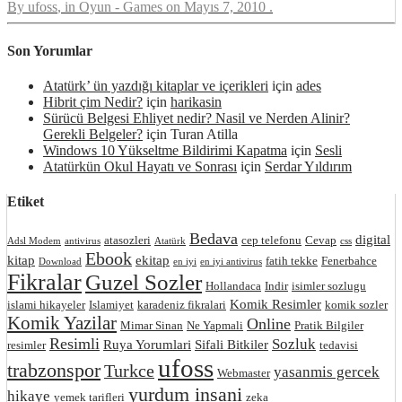
By
ufoss
, in
Oyun - Games
on
Mayıs 7, 2010
.
Son Yorumlar
Atatürk’ ün yazdığı kitaplar ve içerikleri
için
ades
Hibrit çim Nedir?
için
harikasin
Sürücü Belgesi Ehliyet nedir? Nasil ve Nerden Alinir?
Gerekli Belgeler?
için
Turan Atilla
Windows 10 Yükseltme Bildirimi Kapatma
için
Sesli
Atatürkün Okul Hayatı ve Sonrası
için
Serdar Yıldırım
Etiket
Bedava
digital
atasozleri
cep telefonu
Cevap
Adsl Modem
antivirus
Atatürk
css
Ebook
kitap
ekitap
fatih tekke
Fenerbahce
Download
en iyi
en iyi antivirus
Fikralar
Guzel Sozler
Hollandaca
Indir
isimler sozlugu
Komik Resimler
islami hikayeler
Islamiyet
karadeniz fikralari
komik sozler
Komik Yazilar
Online
Mimar Sinan
Ne Yapmali
Pratik Bilgiler
Resimli
Sozluk
Ruya Yorumlari
Sifali Bitkiler
resimler
tedavisi
ufoss
trabzonspor
Turkce
yasanmis gercek
Webmaster
yurdum insani
hikaye
yemek tarifleri
zeka