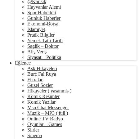
@Karisik
Hayvanlar Alemi
Spor Haberleri
Gunluk Haberler
Ekonomi-Borsa
Islamiyet
Pratik Bilgiler
Yemek Tatli Tarifi
Saglik – Doktor
Alış Veriş
Siyasat – Politika
Eğlence
Ask Hikayeleri
Burc Fal Ruya
Fikralar
Guzel Sozler
Hikayeler ( yasanmis )
Komik Resimler
Komik Yazilar
Msn Chat Messenger
Muzik – MP3 ( full )
Online TV Radyo
Oyunlar – Games
Siirler
Sinema