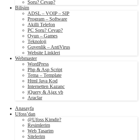
Soru? Cevap?
Bilişim
ADSL – VOIP – SIP
Program – Software
Akilli Telefon
PC Soru? Cevap?
Oyun – Games
Teknoloji
Guvenlik – AntiVirus
Website Linkleri
Webmaster
WordPress
Php & Asp Script
Tema – Template
Html Java Kod
Internetten Kazanc
jQuery & Ajax vb
Araclar
Anasayfa
Ufoss’dan
@Ufoss Kimdir?
Resimlerim
Web Tasarim
Sitelerim