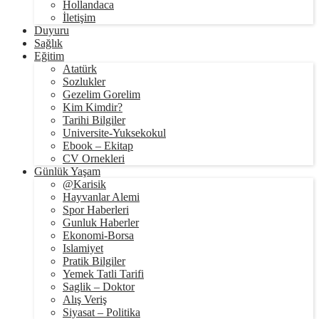
Hollandaca
İletişim
Duyuru
Sağlık
Eğitim
Atatürk
Sozlukler
Gezelim Gorelim
Kim Kimdir?
Tarihi Bilgiler
Universite-Yuksekokul
Ebook – Ekitap
CV Ornekleri
Günlük Yaşam
@Karisik
Hayvanlar Alemi
Spor Haberleri
Gunluk Haberler
Ekonomi-Borsa
Islamiyet
Pratik Bilgiler
Yemek Tatli Tarifi
Saglik – Doktor
Alış Veriş
Siyasat – Politika