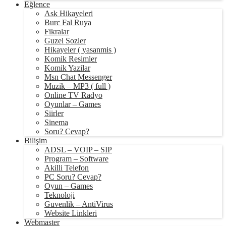
Eğlence
Ask Hikayeleri
Burc Fal Ruya
Fikralar
Guzel Sozler
Hikayeler ( yasanmis )
Komik Resimler
Komik Yazilar
Msn Chat Messenger
Muzik – MP3 ( full )
Online TV Radyo
Oyunlar – Games
Siirler
Sinema
Soru? Cevap?
Bilişim
ADSL – VOIP – SIP
Program – Software
Akilli Telefon
PC Soru? Cevap?
Oyun – Games
Teknoloji
Guvenlik – AntiVirus
Website Linkleri
Webmaster