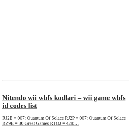
Nitendo wii wbfs kodlari – wii game wbfs
id codes list
RJ2E = 007: Quantum Of Solace RJ2P = 007: Quantum Of Solace
RZ9E = 30 Great Games RTOJ = 428:…