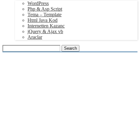
WordPress
Php & Asp Script
Tema – Template
Html Java Kod
Internetten Kazanc
jQuery & Ajax vb
Araclar