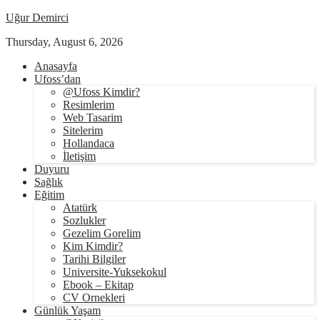
Uğur Demirci
Thursday, August 6, 2026
Anasayfa
Ufoss’dan
@Ufoss Kimdir?
Resimlerim
Web Tasarim
Sitelerim
Hollandaca
İletişim
Duyuru
Sağlık
Eğitim
Atatürk
Sozlukler
Gezelim Gorelim
Kim Kimdir?
Tarihi Bilgiler
Universite-Yuksekokul
Ebook – Ekitap
CV Ornekleri
Günlük Yaşam