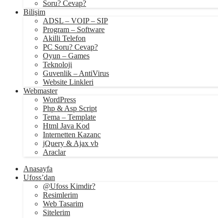
Soru? Cevap?
Bilişim
ADSL – VOIP – SIP
Program – Software
Akilli Telefon
PC Soru? Cevap?
Oyun – Games
Teknoloji
Guvenlik – AntiVirus
Website Linkleri
Webmaster
WordPress
Php & Asp Script
Tema – Template
Html Java Kod
Internetten Kazanc
jQuery & Ajax vb
Araclar
Anasayfa
Ufoss’dan
@Ufoss Kimdir?
Resimlerim
Web Tasarim
Sitelerim