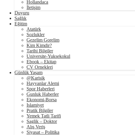
Hollandaca
İletişim
Duyuru
Sağlık
Eğitim
Atatürk
Sozlukler
Gezelim Gorelim
Kim Kimdir?
Tarihi Bilgiler
Universite-Yuksekokul
Ebook – Ekitap
CV Ornekleri
Günlük Yaşam
@Karisik
Hayvanlar Alemi
Spor Haberleri
Gunluk Haberler
Ekonomi-Borsa
Islamiyet
Pratik Bilgiler
Yemek Tatli Tarifi
Saglik – Doktor
Alış Veriş
Siyasat – Politika