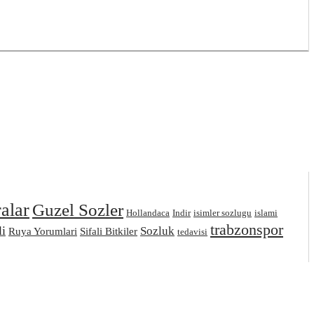
ralar
Guzel Sozler
Hollandaca
Indir
isimler sozlugu
islami
trabzonspor
i
Sozluk
Ruya Yorumlari
Sifali Bitkiler
tedavisi