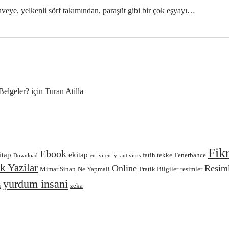
veye, yelkenli sörf takımından, paraşüt gibi bir çok eşyayı…
Belgeler?
için
Turan Atilla
Fik
Ebook
itap
ekitap
fatih tekke
Fenerbahce
Download
en iyi
en iyi antivirus
 Yazilar
Online
Resiml
Mimar Sinan
Ne Yapmali
Pratik Bilgiler
resimler
yurdum insani
i
zeka