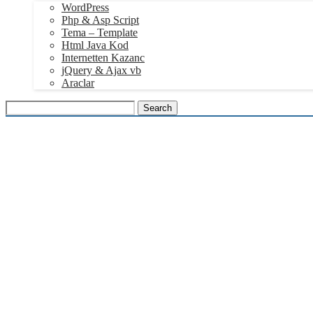
WordPress
Php & Asp Script
Tema – Template
Html Java Kod
Internetten Kazanc
jQuery & Ajax vb
Araclar