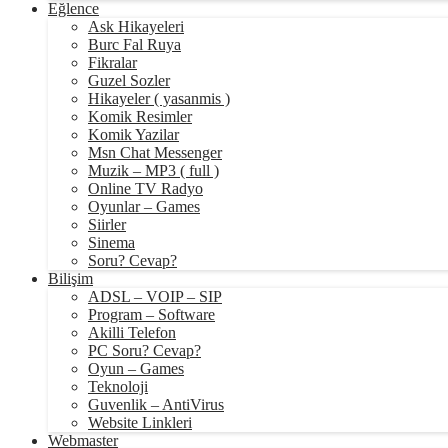
Eğlence
Ask Hikayeleri
Burc Fal Ruya
Fikralar
Guzel Sozler
Hikayeler ( yasanmis )
Komik Resimler
Komik Yazilar
Msn Chat Messenger
Muzik – MP3 ( full )
Online TV Radyo
Oyunlar – Games
Siirler
Sinema
Soru? Cevap?
Bilişim
ADSL – VOIP – SIP
Program – Software
Akilli Telefon
PC Soru? Cevap?
Oyun – Games
Teknoloji
Guvenlik – AntiVirus
Website Linkleri
Webmaster