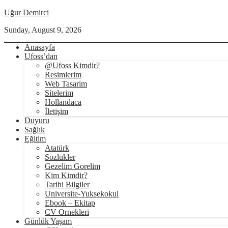
Uğur Demirci
Sunday, August 9, 2026
Anasayfa
Ufoss’dan
@Ufoss Kimdir?
Resimlerim
Web Tasarim
Sitelerim
Hollandaca
İletişim
Duyuru
Sağlık
Eğitim
Atatürk
Sozlukler
Gezelim Gorelim
Kim Kimdir?
Tarihi Bilgiler
Universite-Yuksekokul
Ebook – Ekitap
CV Ornekleri
Günlük Yaşam