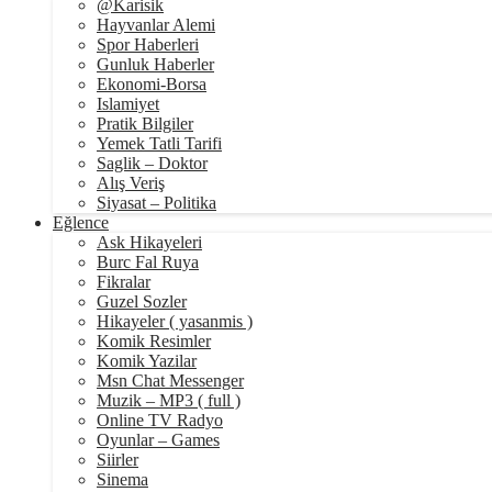
@Karisik
Hayvanlar Alemi
Spor Haberleri
Gunluk Haberler
Ekonomi-Borsa
Islamiyet
Pratik Bilgiler
Yemek Tatli Tarifi
Saglik – Doktor
Alış Veriş
Siyasat – Politika
Eğlence
Ask Hikayeleri
Burc Fal Ruya
Fikralar
Guzel Sozler
Hikayeler ( yasanmis )
Komik Resimler
Komik Yazilar
Msn Chat Messenger
Muzik – MP3 ( full )
Online TV Radyo
Oyunlar – Games
Siirler
Sinema