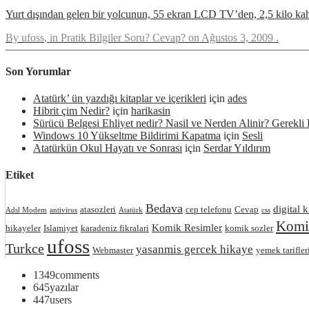
Yurt dışından gelen bir yolcunun, 55 ekran LCD TV’den, 2,5 kilo kah
By
ufoss
, in
Pratik Bilgiler Soru? Cevap?
on
Ağustos 3, 2009
.
Son Yorumlar
Atatürk’ ün yazdığı kitaplar ve içerikleri
için
ades
Hibrit çim Nedir?
için
harikasin
Sürücü Belgesi Ehliyet nedir? Nasil ve Nerden Alinir? Gerekli 
Windows 10 Yükseltme Bildirimi Kapatma
için
Sesli
Atatürkün Okul Hayatı ve Sonrası
için
Serdar Yıldırım
Etiket
Bedava
digital k
atasozleri
cep telefonu
Cevap
Adsl Modem
antivirus
Atatürk
css
Komik
Komik Resimler
hikayeler
Islamiyet
karadeniz fikralari
komik sozler
ufoss
Turkce
yasanmis gercek hikaye
Webmaster
yemek tarifler
1349
comments
645
yazılar
447
users