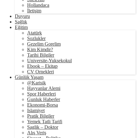
Hollandaca
İletişim
Duyuru
Sağlık
Eğitim
Atatürk
Sozlukler
Gezelim Gorelim
Kim Kimdir?
Tarihi Bilgiler
Universite-Yuksekokul
Ebook – Ekitap
CV Ornekleri
Günlük Yaşam
@Karisik
Hayvanlar Alemi
Spor Haberleri
Gunluk Haberler
Ekonomi-Borsa
Islamiyet
Pratik Bilgiler
Yemek Tatli Tarifi
Saglik – Doktor
Alış Veriş