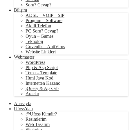
Soru? Cevap?
Bilişim
ADSL – VOIP – SIP
Program – Software
Akilli Telefon
PC Soru? Cevap?
Oyun – Games
Teknoloji
Guvenlik – AntiVirus
Website Linkleri
Webmaster
WordPress
Php & Asp Script
Tema – Template
Html Java Kod
Internetten Kazanc
jQuery & Ajax vb
Araclar
Anasayfa
Ufoss’dan
@Ufoss Kimdir?
Resimlerim
Web Tasarim
Sitelerim