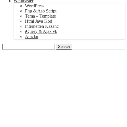
Webmaster
WordPress
Php & Asp Script
Tema – Template
Html Java Kod
Internetten Kazanc
jQuery & Ajax vb
Araclar