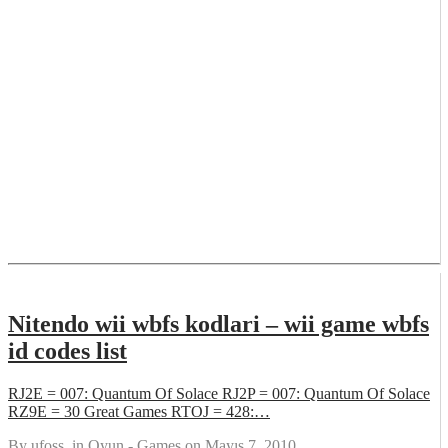
Nitendo wii wbfs kodlari – wii game wbfs
id codes list
RJ2E = 007: Quantum Of Solace RJ2P = 007: Quantum Of Solace
RZ9E = 30 Great Games RTOJ = 428:…
By
ufoss
, in
Oyun - Games
on
Mayıs 7, 2010
.