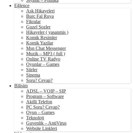
Siyasat – Politika
Eğlence
Ask Hikayeleri
Burc Fal Ruya
Fikralar
Guzel Sozler
Hikayeler ( yasanmis )
Komik Resimler
Komik Yazilar
Msn Chat Messenger
Muzik – MP3 ( full )
Online TV Radyo
Oyunlar – Games
Siirler
Sinema
Soru? Cevap?
Bilişim
ADSL – VOIP – SIP
Program – Software
Akilli Telefon
PC Soru? Cevap?
Oyun – Games
Teknoloji
Guvenlik – AntiVirus
Website Linkleri