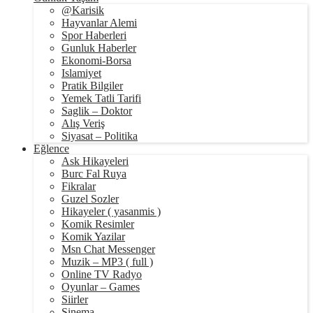
@Karisik
Hayvanlar Alemi
Spor Haberleri
Gunluk Haberler
Ekonomi-Borsa
Islamiyet
Pratik Bilgiler
Yemek Tatli Tarifi
Saglik – Doktor
Alış Veriş
Siyasat – Politika
Eğlence
Ask Hikayeleri
Burc Fal Ruya
Fikralar
Guzel Sozler
Hikayeler ( yasanmis )
Komik Resimler
Komik Yazilar
Msn Chat Messenger
Muzik – MP3 ( full )
Online TV Radyo
Oyunlar – Games
Siirler
Sinema