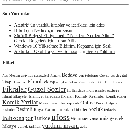
Son Yorumlar
Atatürk’ ün yazdığı kitaplar ve içerikleri
için
ades
Hibrit çim Nedir?
için
harikasin
Sürücü Belgesi Ehliyet nedir? Nasil ve Nerden Alinir?
Gerekli Belgeler?
için
Turan Atilla
Windows 10 Yükseltme Bildirimi Kapatma
için
Sesli
Atatürkün Okul Hayatı ve Sonrası
için
Serdar Yıldırım
Etiket
Bedava
digital
atasozleri
cep telefonu
Cevap
Adsl Modem
antivirus
Atatürk
css
Ebook
kitap
ekitap
fatih tekke
Fenerbahce
Download
en iyi
en iyi antivirus
Fikralar
Guzel Sozler
Hollandaca
Indir
isimler sozlugu
Komik Resimler
islami hikayeler
Islamiyet
karadeniz fikralari
komik sozler
Komik Yazilar
Online
Mimar Sinan
Ne Yapmali
Pratik Bilgiler
Resimli
Sozluk
Ruya Yorumlari
Sifali Bitkiler
resimler
tedavisi
ufoss
trabzonspor
Turkce
yasanmis gercek
Webmaster
yurdum insani
hikaye
yemek tarifleri
zeka