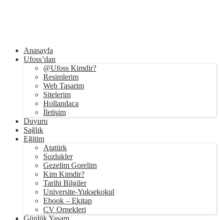
Anasayfa
Ufoss’dan
@Ufoss Kimdir?
Resimlerim
Web Tasarim
Sitelerim
Hollandaca
İletişim
Duyuru
Sağlık
Eğitim
Atatürk
Sozlukler
Gezelim Gorelim
Kim Kimdir?
Tarihi Bilgiler
Universite-Yuksekokul
Ebook – Ekitap
CV Ornekleri
Günlük Yaşam