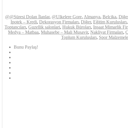
@@Süresi Dolan İlanlar
,
@Ulkelere Gore
,
Almanya
,
Belcika
,
Diğe
Ipotek – Kredi
,
Dekorasyon Firmaları
,
Diğer
,
Eğitim Kuruluşları
Toptancıları
,
Guzellik salonlari
,
Hukuk Büroları
,
Inşaat Mimarlik Fir
Medya – Matbaa
,
Muhasebe – Mali Musavir
,
Nakliyat Firmaları
,
O
Toplum Kuruluşları
,
Spor Malzemele
Bunu Paylaş!