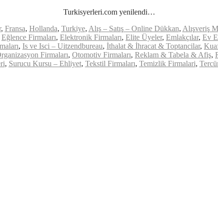
Turkisyerleri.com yenilendi…
r
,
Fransa
,
Hollanda
,
Turkiye
,
Alış – Satış – Online Dükkan
,
Alışveriş M
,
Eğlence Firmaları
,
Elektronik Firmaları
,
Elite Üyeler
,
Emlakçılar
,
Ev E
maları
,
Is ve Isci – Uitzendbureau
,
İthalat & İhracat & Toptancilar
,
Kuaf
rganizasyon Firmaları
,
Otomotiv Firmaları
,
Reklam & Tabela & Afiş
,
ri
,
Surucu Kursu – Ehliyet
,
Tekstil Firmaları
,
Temizlik Firmalari
,
Tercü