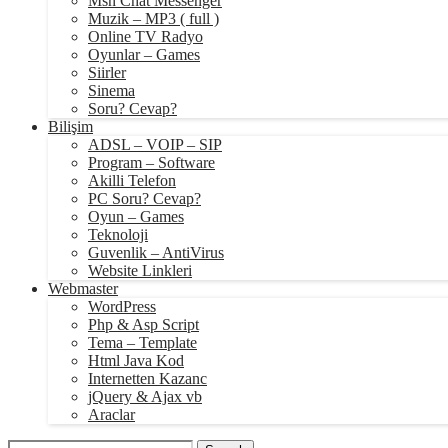
Msn Chat Messenger
Muzik – MP3 ( full )
Online TV Radyo
Oyunlar – Games
Siirler
Sinema
Soru? Cevap?
Bilişim
ADSL – VOIP – SIP
Program – Software
Akilli Telefon
PC Soru? Cevap?
Oyun – Games
Teknoloji
Guvenlik – AntiVirus
Website Linkleri
Webmaster
WordPress
Php & Asp Script
Tema – Template
Html Java Kod
Internetten Kazanc
jQuery & Ajax vb
Araclar