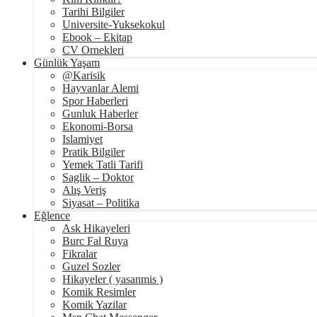
Tarihi Bilgiler
Universite-Yuksekokul
Ebook – Ekitap
CV Ornekleri
Günlük Yaşam
@Karisik
Hayvanlar Alemi
Spor Haberleri
Gunluk Haberler
Ekonomi-Borsa
Islamiyet
Pratik Bilgiler
Yemek Tatli Tarifi
Saglik – Doktor
Alış Veriş
Siyasat – Politika
Eğlence
Ask Hikayeleri
Burc Fal Ruya
Fikralar
Guzel Sozler
Hikayeler ( yasanmis )
Komik Resimler
Komik Yazilar