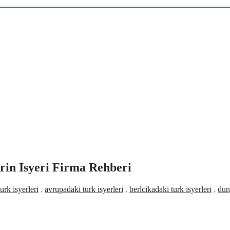
rin Isyeri Firma Rehberi
rk isyerleri
,
avrupadaki turk isyerleri
,
berlcikadaki turk isyerleri
,
dun