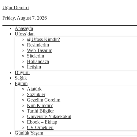
Uğur Demirci
Friday, August 7, 2026
Anasayfa
Ufoss’dan
@Ufoss Kimdir?
Resimlerim
Web Tasarim
Sitelerim
Hollandaca
İletişim
Duyuru
Sağlık
Eğitim
Atatürk
Sozlukler
Gezelim Gorelim
Kim Kimdir?
Tarihi Bilgiler
Universite-Yuksekokul
Ebook – Ekitap
CV Ornekleri
Günlük Yaşam