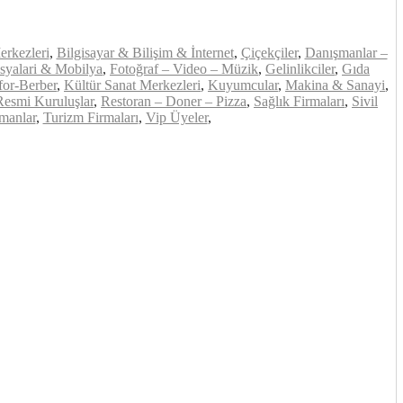
erkezleri
,
Bilgisayar & Bilişim & İnternet
,
Çiçekçiler
,
Danışmanlar –
syalari & Mobilya
,
Fotoğraf – Video – Müzik
,
Gelinlikciler
,
Gıda
or-Berber
,
Kültür Sanat Merkezleri
,
Kuyumcular
,
Makina & Sanayi
,
Resmi Kuruluşlar
,
Restoran – Doner – Pizza
,
Sağlık Firmaları
,
Sivil
manlar
,
Turizm Firmaları
,
Vip Üyeler
,