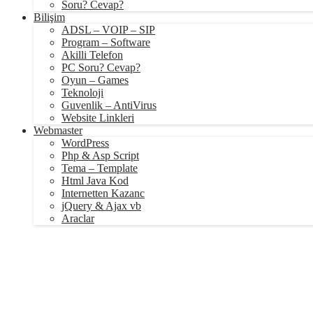
Soru? Cevap?
Bilişim
ADSL – VOIP – SIP
Program – Software
Akilli Telefon
PC Soru? Cevap?
Oyun – Games
Teknoloji
Guvenlik – AntiVirus
Website Linkleri
Webmaster
WordPress
Php & Asp Script
Tema – Template
Html Java Kod
Internetten Kazanc
jQuery & Ajax vb
Araclar