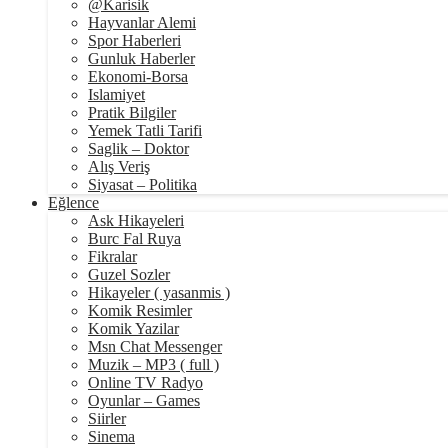
@Karisik
Hayvanlar Alemi
Spor Haberleri
Gunluk Haberler
Ekonomi-Borsa
Islamiyet
Pratik Bilgiler
Yemek Tatli Tarifi
Saglik – Doktor
Alış Veriş
Siyasat – Politika
Eğlence
Ask Hikayeleri
Burc Fal Ruya
Fikralar
Guzel Sozler
Hikayeler ( yasanmis )
Komik Resimler
Komik Yazilar
Msn Chat Messenger
Muzik – MP3 ( full )
Online TV Radyo
Oyunlar – Games
Siirler
Sinema