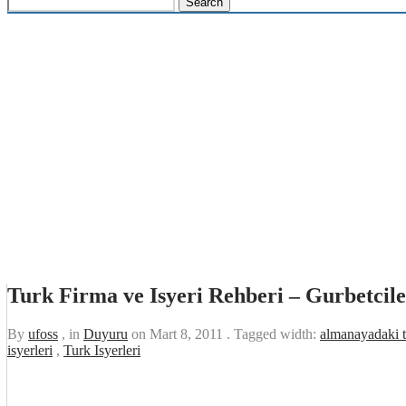
Turk Firma ve Isyeri Rehberi – Gurbetcile
By
ufoss
, in
Duyuru
on
Mart 8, 2011
. Tagged width:
almanayadaki tu
isyerleri
,
Turk Isyerleri