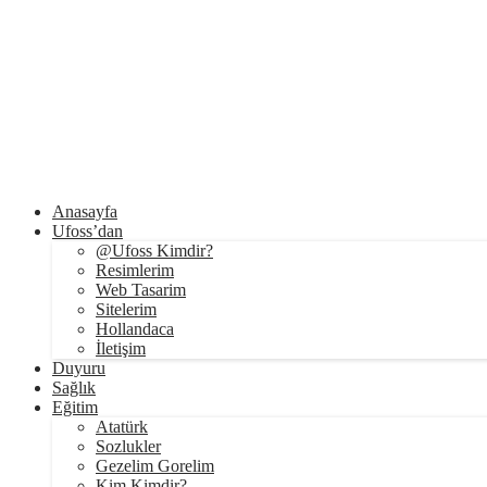
Anasayfa
Ufoss’dan
@Ufoss Kimdir?
Resimlerim
Web Tasarim
Sitelerim
Hollandaca
İletişim
Duyuru
Sağlık
Eğitim
Atatürk
Sozlukler
Gezelim Gorelim
Kim Kimdir?