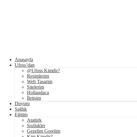
Anasayfa
Ufoss’dan
@Ufoss Kimdir?
Resimlerim
Web Tasarim
Sitelerim
Hollandaca
İletişim
Duyuru
Sağlık
Eğitim
Atatürk
Sozlukler
Gezelim Gorelim
Kim Kimdir?