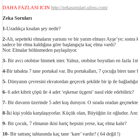
DAHA FAZLASI ICIN
http://zekasorulari.ufoss.com/
Zeka Soruları
1-
Uzadıkça kısalan şey nedir?
2-
Ali, sepetteki elmaların yarısını ve bir yarım elmayı Ayşe’ye; sonra
sadece bir elma kaldığına göre başlangıçta kaç elma vardı?
Not: Elmalar bölünmeden paylaşılıyor.
3-
Bir avcı otobüse binmek ister. Yalnız, otobüse boyutları en fazla 1mt
4-
Bir tabakta 7 tane portakal var. Bu portakalları, 7 çocuğa birer tane 
5-
Dünyanın çevresini ekvatordan geçecek şekilde bir ip ile bağladığım
6-
6 adet kibrit çöpü ile 4 adet ‘eşkenar üçgeni’ nasıl elde edebiliriz?
7-
Bir duvarın üzerinde 5 adet kuş duruyor. O sırada oradan geçmekte ol
8-
İki kişi yolda karşılaşıyorlar. Küçük olan, Büyüğün öz oğludur. An
9-
Bir çocuk, 7 elmanın ikisi hariç hepsini yerse, kaç elma kalır?
10-
Bir satranç tahtasında kaç tane ‘kare’ vardır? ( 64 değil !)