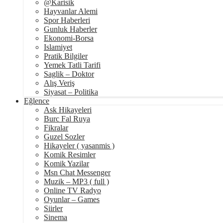
@Karisik
Hayvanlar Alemi
Spor Haberleri
Gunluk Haberler
Ekonomi-Borsa
Islamiyet
Pratik Bilgiler
Yemek Tatli Tarifi
Saglik – Doktor
Alış Veriş
Siyasat – Politika
Eğlence
Ask Hikayeleri
Burc Fal Ruya
Fikralar
Guzel Sozler
Hikayeler ( yasanmis )
Komik Resimler
Komik Yazilar
Msn Chat Messenger
Muzik – MP3 ( full )
Online TV Radyo
Oyunlar – Games
Siirler
Sinema