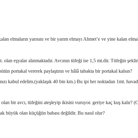
 kalan elmaların yarısını ve bir yarım elmayı Ahmet’e ve yine kalan elma
. olan eşyalar alınmaktadır. Avcının tüfeği ise 1,5 mt.dir. Tüfeğin şekli
bütün portakal vererek paylaştırın ve hâlâ tabakta bir portakal kalsın?
ızı kabul edelim.(yaklaşık 40 bin km.) Bu ipi her noktadan 1mt. havada
an bir avcı, tüfeğini ateşleyip ikisini vuruyor. geriye kaç kuş kalır? (
cak büyük olan küçüğün babası değildir. Bu nasıl olur?