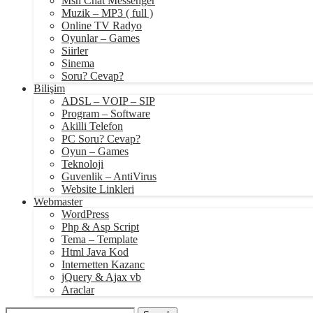
Msn Chat Messenger
Muzik – MP3 ( full )
Online TV Radyo
Oyunlar – Games
Siirler
Sinema
Soru? Cevap?
Bilişim
ADSL – VOIP – SIP
Program – Software
Akilli Telefon
PC Soru? Cevap?
Oyun – Games
Teknoloji
Guvenlik – AntiVirus
Website Linkleri
Webmaster
WordPress
Php & Asp Script
Tema – Template
Html Java Kod
Internetten Kazanc
jQuery & Ajax vb
Araclar