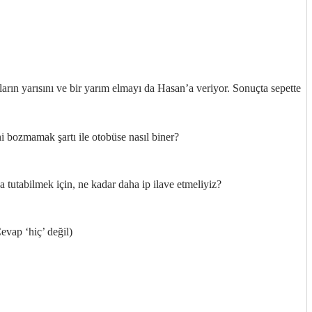
ların yarısını ve bir yarım elmayı da Hasan’a veriyor. Sonuçta sepette
ni bozmamak şartı ile otobüse nasıl biner?
 tutabilmek için, ne kadar daha ip ilave etmeliyiz?
Cevap ‘hiç’ değil)
http://ufoss.com