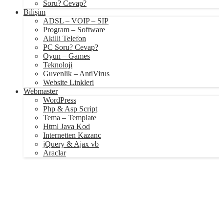
Soru? Cevap?
Bilişim
ADSL – VOIP – SIP
Program – Software
Akilli Telefon
PC Soru? Cevap?
Oyun – Games
Teknoloji
Guvenlik – AntiVirus
Website Linkleri
Webmaster
WordPress
Php & Asp Script
Tema – Template
Html Java Kod
Internetten Kazanc
jQuery & Ajax vb
Araclar