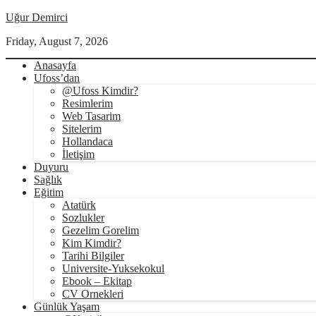
Uğur Demirci
Friday, August 7, 2026
Anasayfa
Ufoss’dan
@Ufoss Kimdir?
Resimlerim
Web Tasarim
Sitelerim
Hollandaca
İletişim
Duyuru
Sağlık
Eğitim
Atatürk
Sozlukler
Gezelim Gorelim
Kim Kimdir?
Tarihi Bilgiler
Universite-Yuksekokul
Ebook – Ekitap
CV Ornekleri
Günlük Yaşam