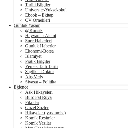
Tarihi Bilgiler
Universite-Yuksekokul
Ebook – Ekitap
CV Ornekleri
Günlük Yaşam
@Karisik
Hayvanlar Alemi
Spor Haberleri
Gunluk Haberler
Ekonomi-Borsa
Islamiyet
Pratik Bilgiler
Yemek Tatli Tarifi
Saglik – Doktor
Alış Veriş
Siyasat – Politika
Eğlence
Ask Hikayeleri
Burc Fal Ruya
Fikralar
Guzel Sozler
Hikayeler ( yasanmis )
Komik Resimler
Komik Yazilar