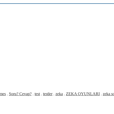
mes
,
Soru? Cevap?
,
test
,
testler
,
zeka
,
ZEKA OYUNLARI
,
zeka so