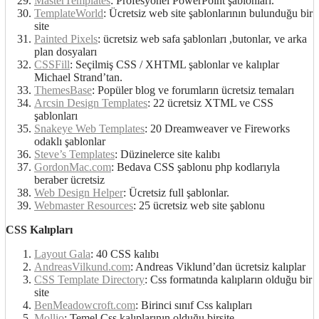
MasterTemplates
: Profesyonel PowerPoint şablonları.
TemplateWorld
: Ücretsiz web site şablonlarının bulunduğu bir
site
Painted Pixels
: ücretsiz web safa şablonları ,butonlar, ve arka
plan dosyaları
CSSFill
: Seçilmiş CSS / XHTML şablonlar ve kalıplar
Michael Strand’tan.
ThemesBase
: Popüler blog ve forumların ücretsiz temaları
Arcsin Design Templates
: 22 ücretsiz XTML ve CSS
şablonları
Snakeye Web Templates
: 20 Dreamweaver ve Fireworks
odaklı şablonlar
Steve’s Templates
: Düzinelerce site kalıbı
GordonMac.com
: Bedava CSS şablonu php kodlarıyla
beraber ücretsiz
Web Design Helper
: Ücretsiz full şablonlar.
Webmaster Resources
: 25 ücretsiz web site şablonu
CSS Kalıpları
Layout Gala
: 40 CSS kalıbı
AndreasVilkund.com
: Andreas Viklund’dan ücretsiz kalıplar
CSS Template Directory
: Css formatında kalıpların olduğu bir
site
BenMeadowcroft.com
: Birinci sınıf Css kalıpları
Mollio
: Temel Css kalıplarının olduğu birsite