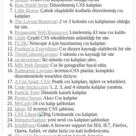
Real World Style
: Düzenlenmiş CSS kalıpları
Little Boxes
: Çabuk ulaşılabilir kodlarla düzenlenmiş css
kalıpları
The Layout Reservoir
: 2 ve 3 kolonlu css kalıplarnın olduğu
bir site.
Protagonist Web Resources
: Listelenmiş 43 tane css kalıbı
Glish
: Çeşitli CSS tekniklerinin anlatıldığı bir site
FU2K
: Netscape 4 için hazırlanmış css kalıpları
Position is Everything
: Css dizayn kaynağı olabilecek bir site
ThreeColumnLayouts
: 3 sütunlu css kaynağı bir site
ssi-developer
: İki sütunlu css kalıpları sites.
MIS Web Design
: Css ile paragraflar hayal edin.
Ruthsarian Layouts
: ücretsiz-CSS planlar, kompleks
düzenlemelerle temelden diziyor.
A List Apart: CSS
: Pratik css kalıpları, tipleri ve teknikleri.
Code-Sucks.com
: 1, 2, 3, and 4 sütunlu kalıplar yaratma.
Particle Tree
: Dinamik kararlı kalıplar
Project Seven
: Akıcı Css kalıplar
MyCelly
:16 css kalıp şablonları
Ideas
: 12 ücretsiz CSS şablonu.
CSS Library
inamik css kalıpları
IntensiveStation
: yeni nesil css kalıpları şablonları
IronMyers
: Grade-A browser support for IE6, IE7, Firefox,
Opera, Safari, ve daha fazla css kalı kolleksiyonu.