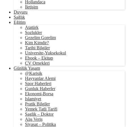
Hollandaca
İletişim
Duyuru
Sağlık
Eğitim
Atatürk
Sozlukler
Gezelim Gorelim
Kim Kimdir?
Tarihi Bilgiler
Universite-Yuksekokul
Ebook – Ekitap
CV Ornekleri
Günlük Yaşam
@Karisik
Hayvanlar Alemi
Spor Haberleri
Gunluk Haberler
Ekonomi-Borsa
Islamiyet
Pratik Bilgiler
Yemek Tatli Tarifi
Saglik – Doktor
Alış Veriş
Siyasat – Politika