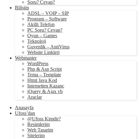
Soru? Cevap?
Bilişim
ADSL – VOIP – SIP
Program – Software
Akilli Telefon
PC Soru? Cevap?
Oyun – Games
Teknoloji
Guvenlik – AntiVirus
Website Linkleri
Webmaster
WordPress
Php & Asp Script
Tema – Template
Html Java Kod
Internetten Kazanc
jQuery & Ajax vb
Araclar
Anasayfa
Ufoss’dan
@Ufoss Kimdir?
Resimlerim
Web Tasarim
Sitelerim