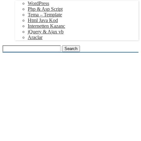
WordPress
Php & Asp Script
Tema – Template
Html Java Kod
Internetten Kazanc
jQuery & Ajax vb
Araclar