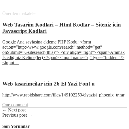
Önerilen makaleler
Web Tasarim Kodlari – Html Kodlar – Siteniz icin
Javascript Kodlari
Google Ana sayfasina ekleme PHP Kodu: <form
action=”http://www.google.com/search” method=”get”
onSubmit=”Gsitesearch(this)”> <div align=”right”><span>Aramak
İstediğiniz Kelime(ler) </span> <input name=”q” type=”hidden” />
<input…
Web tasarimcilar icin 26 El Yazi Font u
http://www.rapidshare.com/files/149102259/elyazisi_phoenix_tr.rar
One comment
← Next post
Previous post →
Son Yorumlar