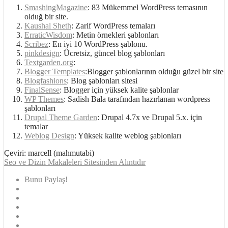
SmashingMagazine
: 83 Mükemmel WordPress temasının
olduğ bir site.
Kaushal Sheth
: Zarif WordPress temaları
ErraticWisdom
: Metin örnekleri şablonları
Scribez
: En iyi 10 WordPress şablonu.
pinkdesign
: Ücretsiz, güncel blog şablonları
Textgarden.org
:
Blogger Templates
:Blogger şablonlarının olduğu güzel bir site
Blogfashions
: Blog şablonları sitesi
FinalSense
: Blogger için yüksek kalite şablonlar
WP Themes
: Sadish Bala tarafından hazırlanan wordpress
şablonları
Drupal Theme Garden
: Drupal 4.7x ve Drupal 5.x. için
temalar
Weblog Design
: Yüksek kalite weblog şablonları
Çeviri: marcell (mahmutabi)
Seo ve Dizin Makaleleri Sitesinden Alıntıdır
Bunu Paylaş!