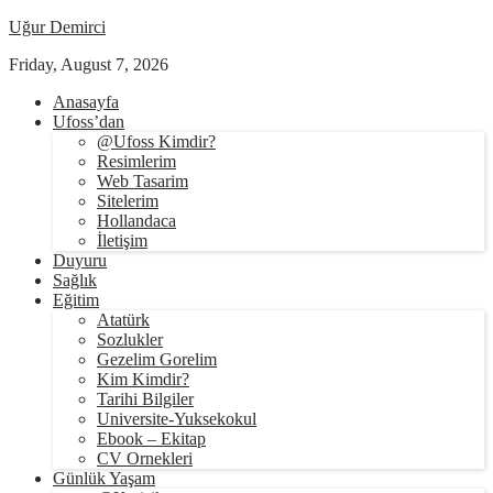
Uğur Demirci
Friday, August 7, 2026
Anasayfa
Ufoss’dan
@Ufoss Kimdir?
Resimlerim
Web Tasarim
Sitelerim
Hollandaca
İletişim
Duyuru
Sağlık
Eğitim
Atatürk
Sozlukler
Gezelim Gorelim
Kim Kimdir?
Tarihi Bilgiler
Universite-Yuksekokul
Ebook – Ekitap
CV Ornekleri
Günlük Yaşam