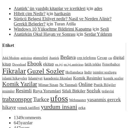
Atatürk’ ün yazdığı kitaplar ve içerikleri
için
ades
Hibrit çim Nedir?
için
harikasin
Sürücü Belgesi Ehliyet nedir? Nasil ve Nerden Alinir?
Gerekli Belgeler?
için
Turan Atilla
Windows 10 Yükseltme Bildirimi Kapatma
için
Sesli
Atatürkün Okul Hayatı ve Sonrası
için
Serdar Yıldırım
Etiket
Bedava
digital
atasozleri
cep telefonu
Cevap
Adsl Modem
antivirus
Atatürk
css
Ebook
kitap
ekitap
fatih tekke
Fenerbahce
Download
en iyi
en iyi antivirus
Fikralar
Guzel Sozler
Hollandaca
Indir
isimler sozlugu
Komik Resimler
islami hikayeler
Islamiyet
karadeniz fikralari
komik sozler
Komik Yazilar
Online
Mimar Sinan
Ne Yapmali
Pratik Bilgiler
Resimli
Sozluk
Ruya Yorumlari
Sifali Bitkiler
resimler
tedavisi
ufoss
trabzonspor
Turkce
yasanmis gercek
Webmaster
yurdum insani
hikaye
yemek tarifleri
zeka
1349
comments
645
yazılar
447
users