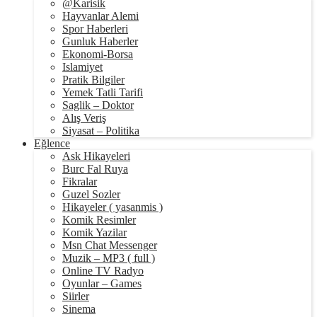
@Karisik
Hayvanlar Alemi
Spor Haberleri
Gunluk Haberler
Ekonomi-Borsa
Islamiyet
Pratik Bilgiler
Yemek Tatli Tarifi
Saglik – Doktor
Alış Veriş
Siyasat – Politika
Eğlence
Ask Hikayeleri
Burc Fal Ruya
Fikralar
Guzel Sozler
Hikayeler ( yasanmis )
Komik Resimler
Komik Yazilar
Msn Chat Messenger
Muzik – MP3 ( full )
Online TV Radyo
Oyunlar – Games
Siirler
Sinema