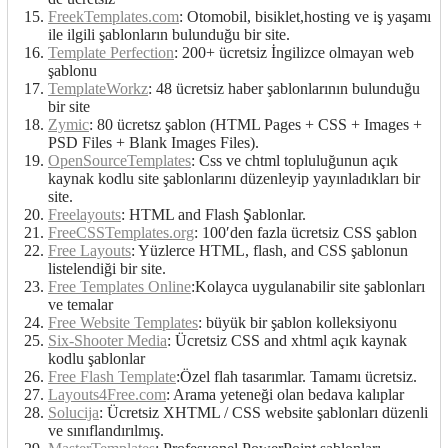
FreekTemplates.com
: Otomobil, bisiklet,hosting ve iş yaşamı
ile ilgili şablonların bulunduğu bir site.
Template Perfection
: 200+ ücretsiz İngilizce olmayan web
şablonu
TemplateWorkz
: 48 ücretsiz haber şablonlarının bulunduğu
bir site
Zymic
: 80 ücretsz şablon (HTML Pages + CSS + Images +
PSD Files + Blank Images Files).
OpenSourceTemplates
: Css ve chtml topluluğunun açık
kaynak kodlu site şablonlarını düzenleyip yayınladıkları bir
site.
Freelayouts
: HTML and Flash Şablonlar.
FreeCSSTemplates.org
: 100′den fazla ücretsiz CSS şablon
Free Layouts
: Yüzlerce HTML, flash, and CSS şablonun
listelendiği bir site.
Free Templates Online
:Kolayca uygulanabilir site şablonları
ve temalar
Free Website Templates
: büyük bir şablon kolleksiyonu
Six-Shooter Media
: Ücretsiz CSS and xhtml açık kaynak
kodlu şablonlar
Free Flash Template
:Özel flah tasarımlar. Tamamı ücretsiz.
Layouts4Free.com
: Arama yeteneği olan bedava kalıplar
Solucija
: Ücretsiz XHTML / CSS website şablonları düzenli
ve sınıflandırılmış.