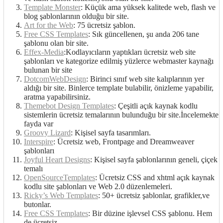
Template Monster
: Küçük ama yüksek kalitede web, flash ve
blog şablonlarının olduğu bir site.
Art for the Web
: 75 ücretsiz şablon.
Free CSS Templates
: Sık güncellenen, şu anda 206 tane
şablonu olan bir site.
Effex-Media
:Kodlayıcıların yaptıkları ücretsiz web site
şablonları ve kategorize edilmiş yüzlerce webmaster kaynağı
bulunan bir site
DotcomWebDesign
: Birinci sınıf web site kalıplarının yer
aldığı bir site. Binlerce template bulabilir, önizleme yapabilir,
aratma yapabilirsiniz.
Themebot Design Templates
: Çeşitli açık kaynak kodlu
sistemlerin ücretsiz temalarının bulunduğu bir site.İncelemekte
fayda var
Groovy Lizard
: Kişisel sayfa tasarımları.
Interspire
: Ücretsiz web, Frontpage and Dreamweaver
şablonları
Joyful Heart Designs
: Kişisel sayfa şablonlarının geneli, çiçek
temalı
OpenSourceTemplates
: Ücretsiz CSS and xhtml açık kaynak
kodlu site şablonları ve Web 2.0 düzenlemeleri.
Ricky’s Web Templates
: 50+ ücretsiz şablonlar, grafikler,ve
butonlar.
Free CSS Templates
: Bir düzine işlevsel CSS şablonu. Hem
de ücretsiz