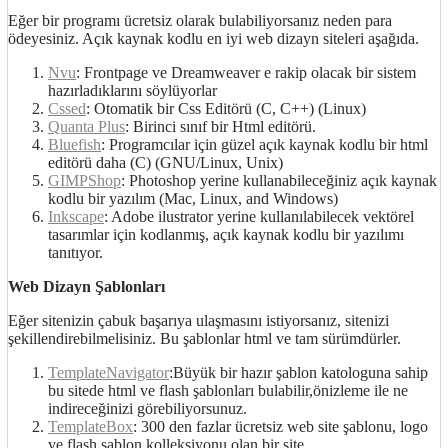
Eğer bir programı ücretsiz olarak bulabiliyorsanız neden para
ödeyesiniz. Açık kaynak kodlu en iyi web dizayn siteleri aşağıda.
Nvu
: Frontpage ve Dreamweaver e rakip olacak bir sistem
hazırladıklarını söylüyorlar
Cssed
: Otomatik bir Css Editörü (C, C++) (Linux)
Quanta Plus
: Birinci sınıf bir Html editörü.
Bluefish
: Programcılar için güzel açık kaynak kodlu bir html
editörü daha (C) (GNU/Linux, Unix)
GIMPShop
: Photoshop yerine kullanabileceğiniz açık kaynak
kodlu bir yazılım (Mac, Linux, and Windows)
Inkscape
: Adobe ilustrator yerine kullanılabilecek vektörel
tasarımlar için kodlanmış, açık kaynak kodlu bir yazılımı
tanıtıyor.
Web Dizayn Şablonları
Eğer sitenizin çabuk başarıya ulaşmasını istiyorsanız, sitenizi
şekillendirebilmelisiniz. Bu şablonlar html ve tam sürümdürler.
TemplateNavigator
:Büyük bir hazır şablon katologuna sahip
bu sitede html ve flash şablonları bulabilir,önizleme ile ne
indireceğinizi görebiliyorsunuz.
TemplateBox
: 300 den fazlar ücretsiz web site şablonu, logo
ve flash sablon kolleksiyonu olan bir site.