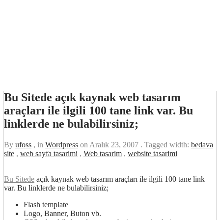
Bu Sitede açık kaynak web tasarım
araçları ile ilgili 100 tane link var. Bu
linklerde ne bulabilirsiniz;
By
ufoss
, in
Wordpress
on
Aralık 23, 2007
. Tagged width:
bedava
site
,
web sayfa tasarimi
,
Web tasarim
,
website tasarimi
Bu Sitede
açık kaynak web tasarım araçları ile ilgili 100 tane link
var. Bu linklerde ne bulabilirsiniz;
Flash template
Logo, Banner, Buton vb.