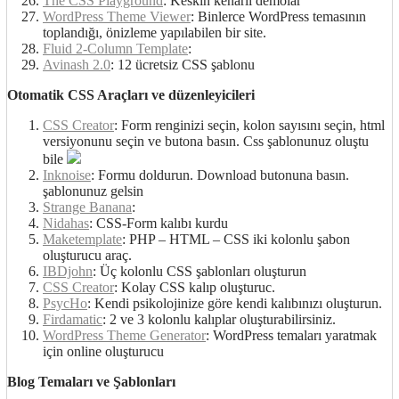
The CSS Playground
: Keskin kenarlı demolar
WordPress Theme Viewer
: Binlerce WordPress temasının
toplandığı, önizleme yapılabilen bir site.
Fluid 2-Column Template
:
Avinash 2.0
: 12 ücretsiz CSS şablonu
Otomatik CSS Araçları ve düzenleyicileri
CSS Creator
: Form renginizi seçin, kolon sayısını seçin, html
versiyonunu seçin ve butona basın. Css şablonunuz oluştu
bile
Inknoise
: Formu doldurun. Download butonuna basın.
şablonunuz gelsin
Strange Banana
:
Nidahas
: CSS-Form kalıbı kurdu
Maketemplate
: PHP – HTML – CSS iki kolonlu şabon
oluşturucu araç.
IBDjohn
: Üç kolonlu CSS şablonları oluşturun
CSS Creator
: Kolay CSS kalıp oluşturuc.
PsycHo
: Kendi psikolojinize göre kendi kalıbınızı oluşturun.
Firdamatic
: 2 ve 3 kolonlu kalıplar oluşturabilirsiniz.
WordPress Theme Generator
: WordPress temaları yaratmak
için online oluşturucu
Blog Temaları ve Şablonları