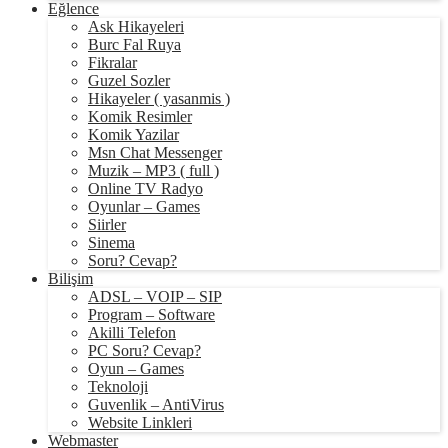
Eğlence
Ask Hikayeleri
Burc Fal Ruya
Fikralar
Guzel Sozler
Hikayeler ( yasanmis )
Komik Resimler
Komik Yazilar
Msn Chat Messenger
Muzik – MP3 ( full )
Online TV Radyo
Oyunlar – Games
Siirler
Sinema
Soru? Cevap?
Bilişim
ADSL – VOIP – SIP
Program – Software
Akilli Telefon
PC Soru? Cevap?
Oyun – Games
Teknoloji
Guvenlik – AntiVirus
Website Linkleri
Webmaster