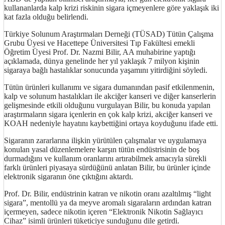
kullananlarda kalp krizi riskinin sigara içmeyenlere göre yaklaşık iki
kat fazla olduğu belirlendi.
Türkiye Solunum Araştırmaları Derneği (TÜSAD) Tütün Çalışma
Grubu Üyesi ve Hacettepe Üniversitesi Tıp Fakültesi emekli
Öğretim Üyesi Prof. Dr. Nazmi Bilir, AA muhabirine yaptığı
açıklamada, dünya genelinde her yıl yaklaşık 7 milyon kişinin
sigaraya bağlı hastalıklar sonucunda yaşamını yitirdiğini söyledi.
Tütün ürünleri kullanımı ve sigara dumanından pasif etkilenmenin,
kalp ve solunum hastalıkları ile akciğer kanseri ve diğer kanserlerin
gelişmesinde etkili olduğunu vurgulayan Bilir, bu konuda yapılan
araştırmaların sigara içenlerin en çok kalp krizi, akciğer kanseri ve
KOAH nedeniyle hayatını kaybettiğini ortaya koyduğunu ifade etti.
Sigaranın zararlarına ilişkin yürütülen çalışmalar ve uygulamaya
konulan yasal düzenlemelere karşın tütün endüstrisinin de boş
durmadığını ve kullanım oranlarını artırabilmek amacıyla sürekli
farklı ürünleri piyasaya sürdüğünü anlatan Bilir, bu ürünler içinde
elektronik sigaranın öne çıktığını aktardı.
Prof. Dr. Bilir, endüstrinin katran ve nikotin oranı azaltılmış “light
sigara”, mentollü ya da meyve aromalı sigaraların ardından katran
içermeyen, sadece nikotin içeren “Elektronik Nikotin Sağlayıcı
Cihaz” isimli ürünleri tüketiciye sunduğunu dile getirdi.