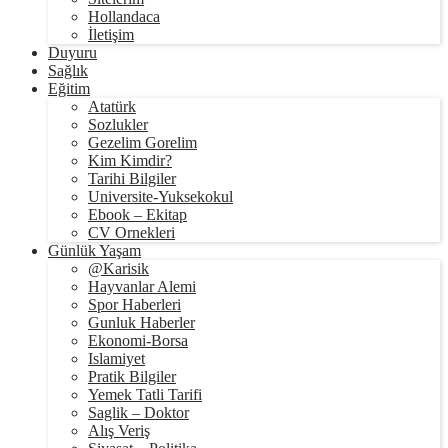
Hollandaca
İletişim
Duyuru
Sağlık
Eğitim
Atatürk
Sozlukler
Gezelim Gorelim
Kim Kimdir?
Tarihi Bilgiler
Universite-Yuksekokul
Ebook – Ekitap
CV Ornekleri
Günlük Yaşam
@Karisik
Hayvanlar Alemi
Spor Haberleri
Gunluk Haberler
Ekonomi-Borsa
Islamiyet
Pratik Bilgiler
Yemek Tatli Tarifi
Saglik – Doktor
Alış Veriş