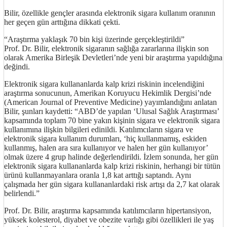
Bilir, özellikle gençler arasında elektronik sigara kullanım oranının
her geçen gün arttığına dikkati çekti.
“Araştırma yaklaşık 70 bin kişi üzerinde gerçekleştirildi”
Prof. Dr. Bilir, elektronik sigaranın sağlığa zararlarına ilişkin son
olarak Amerika Birleşik Devletleri’nde yeni bir araştırma yapıldığına
değindi.
Elektronik sigara kullananlarda kalp krizi riskinin incelendiğini
araştırma sonucunun, Amerikan Koruyucu Hekimlik Dergisi’nde
(American Journal of Preventive Medicine) yayımlandığını anlatan
Bilir, şunları kaydetti: “ABD’de yapılan ‘Ulusal Sağlık Araştırması’
kapsamında toplam 70 bine yakın kişinin sigara ve elektronik sigara
kullanımına ilişkin bilgileri edinildi. Katılımcıların sigara ve
elektronik sigara kullanım durumları, ‘hiç kullanmamış, eskiden
kullanmış, halen ara sıra kullanıyor ve halen her gün kullanıyor’
olmak üzere 4 grup halinde değerlendirildi. İzlem sonunda, her gün
elektronik sigara kullananlarda kalp krizi riskinin, herhangi bir tütün
ürünü kullanmayanlara oranla 1,8 kat arttığı saptandı. Aynı
çalışmada her gün sigara kullananlardaki risk artışı da 2,7 kat olarak
belirlendi.”
Prof. Dr. Bilir, araştırma kapsamında katılımcıların hipertansiyon,
yüksek kolesterol, diyabet ve obezite varlığı gibi özellikleri ile yaş