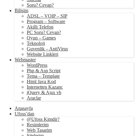
Soru? Cevap?
Bilişim
ADSL – VOIP – SIP
Program – Software
Akilli Telefon
PC Soru? Cevap?
Oyun – Games
Teknoloji
Guvenlik – AntiVirus
Website Linkleri
Webmaster
WordPress
Php & Asp Script
Tema – Template
Html Java Kod
Internetten Kazanc
jQuery & Ajax vb
Araclar
Anasayfa
Ufoss’dan
@Ufoss Kimdir?
Resimlerim
Web Tasarim
Sitelerim