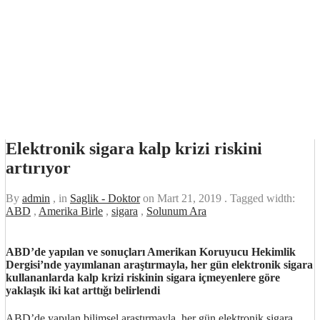
Elektronik sigara kalp krizi riskini
artırıyor
By
admin
, in
Saglik - Doktor
on
Mart 21, 2019
. Tagged width:
ABD
,
Amerika Birle
,
sigara
,
Solunum Ara
ABD’de yapılan ve sonuçları Amerikan Koruyucu Hekimlik
Dergisi’nde yayımlanan araştırmayla, her gün elektronik sigara
kullananlarda kalp krizi riskinin sigara içmeyenlere göre
yaklaşık iki kat arttığı belirlendi
ABD’de yapılan bilimsel araştırmayla, her gün elektronik sigara