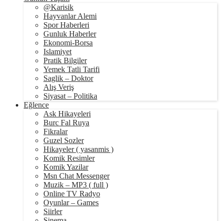
@Karisik
Hayvanlar Alemi
Spor Haberleri
Gunluk Haberler
Ekonomi-Borsa
Islamiyet
Pratik Bilgiler
Yemek Tatli Tarifi
Saglik – Doktor
Alış Veriş
Siyasat – Politika
Eğlence
Ask Hikayeleri
Burc Fal Ruya
Fikralar
Guzel Sozler
Hikayeler ( yasanmis )
Komik Resimler
Komik Yazilar
Msn Chat Messenger
Muzik – MP3 ( full )
Online TV Radyo
Oyunlar – Games
Siirler
Sinema