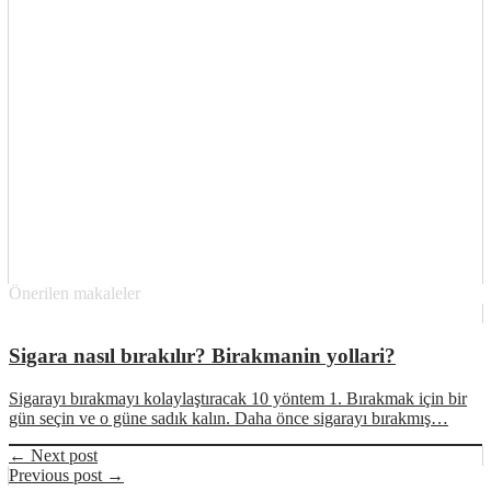
Önerilen makaleler
Sigara nasıl bırakılır? Birakmanin yollari?
Sigarayı bırakmayı kolaylaştıracak 10 yöntem 1. Bırakmak için bir
gün seçin ve o güne sadık kalın. Daha önce sigarayı bırakmış…
← Next post
Previous post →