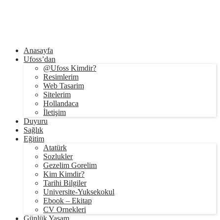
Anasayfa
Ufoss’dan
@Ufoss Kimdir?
Resimlerim
Web Tasarim
Sitelerim
Hollandaca
İletişim
Duyuru
Sağlık
Eğitim
Atatürk
Sozlukler
Gezelim Gorelim
Kim Kimdir?
Tarihi Bilgiler
Universite-Yuksekokul
Ebook – Ekitap
CV Ornekleri
Günlük Yaşam