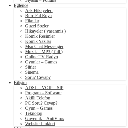
Siyasat – Politika
Eğlence
Ask Hikayeleri
Burc Fal Ruya
Fikralar
Guzel Sozler
Hikayeler ( yasanmis )
Komik Resimler
Komik Yazilar
Msn Chat Messenger
Muzik – MP3 ( full )
Online TV Radyo
Oyunlar – Games
Siirler
Sinema
Soru? Cevap?
Bilişim
ADSL – VOIP – SIP
Program – Software
Akilli Telefon
PC Soru? Cevap?
Oyun – Games
Teknoloji
Guvenlik – AntiVirus
Website Linkleri