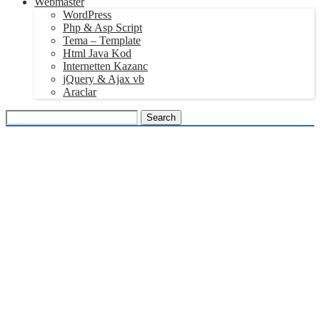
Webmaster
WordPress
Php & Asp Script
Tema – Template
Html Java Kod
Internetten Kazanc
jQuery & Ajax vb
Araclar