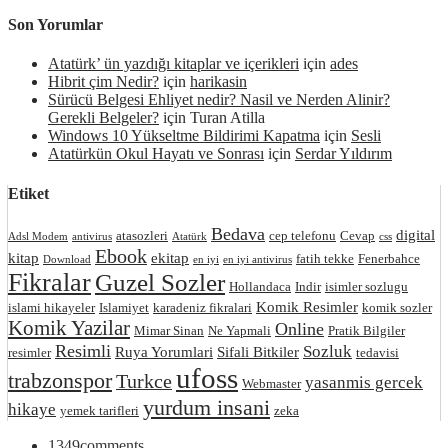
Son Yorumlar
Atatürk’ ün yazdığı kitaplar ve içerikleri
için
ades
Hibrit çim Nedir?
için
harikasin
Sürücü Belgesi Ehliyet nedir? Nasil ve Nerden Alinir?
Gerekli Belgeler?
için
Turan Atilla
Windows 10 Yükseltme Bildirimi Kapatma
için
Sesli
Atatürkün Okul Hayatı ve Sonrası
için
Serdar Yıldırım
Etiket
Bedava
digital
atasozleri
cep telefonu
Cevap
Adsl Modem
antivirus
Atatürk
css
Ebook
kitap
ekitap
fatih tekke
Fenerbahce
Download
en iyi
en iyi antivirus
Fikralar
Guzel Sozler
Hollandaca
Indir
isimler sozlugu
Komik Resimler
islami hikayeler
Islamiyet
karadeniz fikralari
komik sozler
Komik Yazilar
Online
Mimar Sinan
Ne Yapmali
Pratik Bilgiler
Resimli
Sozluk
Ruya Yorumlari
Sifali Bitkiler
resimler
tedavisi
ufoss
trabzonspor
Turkce
yasanmis gercek
Webmaster
yurdum insani
hikaye
yemek tarifleri
zeka
1349
comments