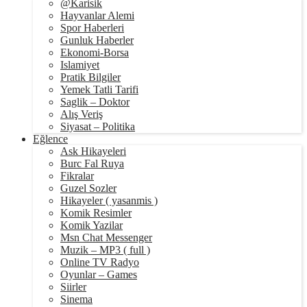
@Karisik
Hayvanlar Alemi
Spor Haberleri
Gunluk Haberler
Ekonomi-Borsa
Islamiyet
Pratik Bilgiler
Yemek Tatli Tarifi
Saglik – Doktor
Alış Veriş
Siyasat – Politika
Eğlence
Ask Hikayeleri
Burc Fal Ruya
Fikralar
Guzel Sozler
Hikayeler ( yasanmis )
Komik Resimler
Komik Yazilar
Msn Chat Messenger
Muzik – MP3 ( full )
Online TV Radyo
Oyunlar – Games
Siirler
Sinema