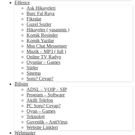
Eğlence
Ask Hikayeleri
Burc Fal Ruya
Fikralar
Guzel Sozler
Hikayeler ( yasanmis )
Komik Resimler
Komik Yazilar
Msn Chat Messenger
Muzik – MP3 ( full )
Online TV Radyo
Oyunlar – Games
Siirler
Sinema
Soru? Cevap?
Bilişim
ADSL – VOIP – SIP
Program – Software
Akilli Telefon
PC Soru? Cevap?
Oyun – Games
Teknoloji
Guvenlik – AntiVirus
Website Linkleri
Webmaster