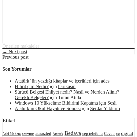
Önerilen makaleler
← Next post
Previous post →
Son Yorumlar
Atatürk’ ün yazdığı kitaplar ve içerikleri
için
ades
Hibrit çim Nedir?
için
harikasin
Sürücü Belgesi Ehliyet nedir? Nasil ve Nerden Alinir?
Gerekli Belgeler?
için
Turan Atilla
Windows 10 Yükseltme Bildirimi Kapatma
için
Sesli
Atatürkün Okul Hayatı ve Sonrası
için
Serdar Yıldırım
Etiket
Bedava
digital
atasozleri
cep telefonu
Cevap
Adsl Modem
antivirus
Atatürk
css