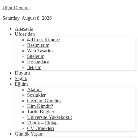
Uğur Demirci
Saturday, August 8, 2026
Anasayfa
Ufoss’dan
@Ufoss Kimdir?
Resimlerim
Web Tasarim
Sitelerim
Hollandaca
İletişim
Duyuru
Sağlık
Eğitim
Atatürk
Sozlukler
Gezelim Gorelim
Kim Kimdir?
Tarihi Bilgiler
Universite-Yuksekokul
Ebook – Ekitap
CV Ornekleri
Günlük Yaşam