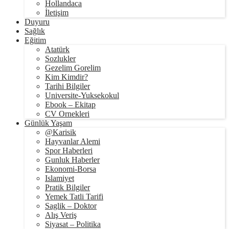
Hollandaca
İletişim
Duyuru
Sağlık
Eğitim
Atatürk
Sozlukler
Gezelim Gorelim
Kim Kimdir?
Tarihi Bilgiler
Universite-Yuksekokul
Ebook – Ekitap
CV Ornekleri
Günlük Yaşam
@Karisik
Hayvanlar Alemi
Spor Haberleri
Gunluk Haberler
Ekonomi-Borsa
Islamiyet
Pratik Bilgiler
Yemek Tatli Tarifi
Saglik – Doktor
Alış Veriş
Siyasat – Politika