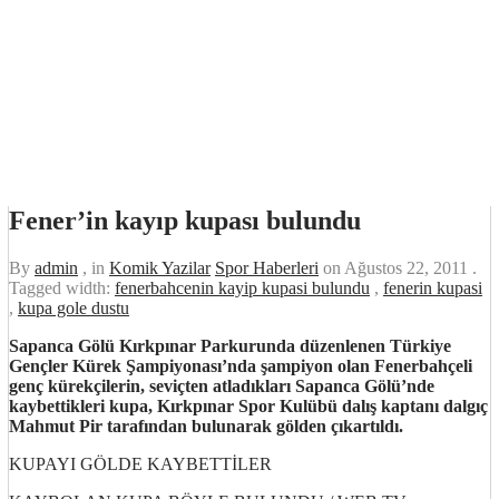
Fener’in kayıp kupası bulundu
By
admin
, in
Komik Yazilar
Spor Haberleri
on
Ağustos 22, 2011
.
Tagged width:
fenerbahcenin kayip kupasi bulundu
,
fenerin kupasi
,
kupa gole dustu
Sapanca Gölü Kırkpınar Parkurunda düzenlenen Türkiye
Gençler Kürek Şampiyonası’nda şampiyon olan Fenerbahçeli
genç kürekçilerin, seviçten atladıkları Sapanca Gölü’nde
kaybettikleri kupa, Kırkpınar Spor Kulübü dalış kaptanı dalgıç
Mahmut Pir tarafından bulunarak gölden çıkartıldı.
KUPAYI GÖLDE KAYBETTİLER