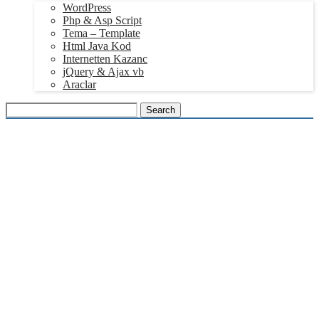
WordPress
Php & Asp Script
Tema – Template
Html Java Kod
Internetten Kazanc
jQuery & Ajax vb
Araclar