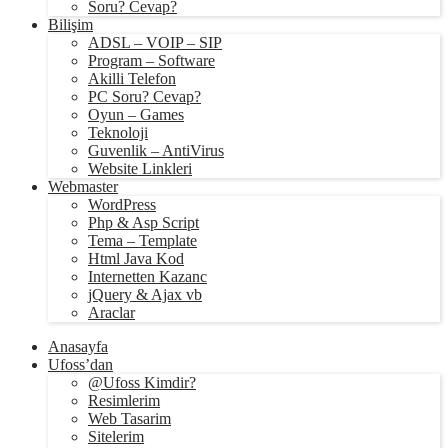
Soru? Cevap?
Bilişim
ADSL – VOIP – SIP
Program – Software
Akilli Telefon
PC Soru? Cevap?
Oyun – Games
Teknoloji
Guvenlik – AntiVirus
Website Linkleri
Webmaster
WordPress
Php & Asp Script
Tema – Template
Html Java Kod
Internetten Kazanc
jQuery & Ajax vb
Araclar
Anasayfa
Ufoss’dan
@Ufoss Kimdir?
Resimlerim
Web Tasarim
Sitelerim