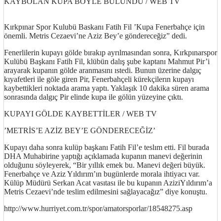
KAYBOLAN KUPA BÖYLE BULUNDU / WEB TV
http://ufoss.com
Kırkpınar Spor Kulubü Baskanı Fatih Fil ’Kupa Fenerbahçe için
önemli. Metris Cezaevi’ne Aziz Bey’e göndereceğiz” dedi.
Fenerlilerin kupayı gölde bırakıp ayrılmasından sonra, Kırkpınarspor
Kulübü Başkanı Fatih Fil, klübün dalış şube kaptanı Mahmut Pir’i
arayarak kupanın gölde aranmasını ıstedi. Bunun üzerine dalgıç
kıyafetleri ile göle giren Pir, Fenerbahçeli kürekçilerın kupayı
kaybettikleri noktada arama yaptı. Yaklaşık 10 dakika süren arama
sonrasında dalgıç Pir elinde kupa ile gölün yüzeyine çıktı.
KUPAYI GÖLDE KAYBETTİLER / WEB TV
’METRİS’E AZİZ BEY’E GÖNDERECEĞİZ’
http://ufoss.com
Kupayı daha sonra kulüp başkanı Fatih Fil’e teslım etti. Fil burada
DHA Muhabirine yaptığı açıklamada kupanın manevi değerinin
olduğunu söyleyerek, “Bir yıllık emek bu. Manevi değeri büyük.
Fenerbahçe ve Aziz Yıldırım’ın bugünlerde morala ihtiyacı var.
Külüp Müdürü Serkan Acat vasıtası ile bu kupanın AziziYıldırım’a
Metris Cezaevi’nde teslim edilmesini sağlayacağız” diye konuştu.
http://www.hurriyet.com.tr/spor/amatorsporlar/18548275.asp