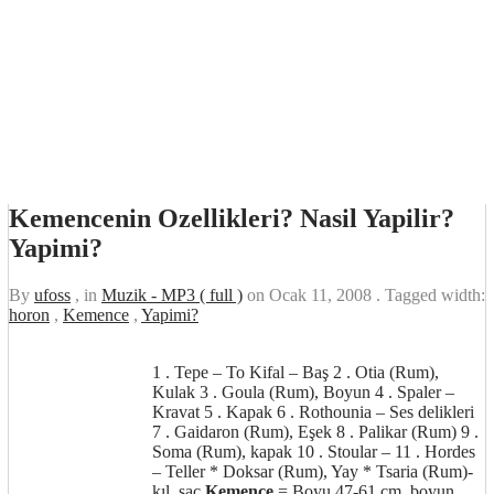
Kemencenin Ozellikleri? Nasil Yapilir?
Yapimi?
By
ufoss
, in
Muzik - MP3 ( full )
on
Ocak 11, 2008
. Tagged width:
horon
,
Kemence
,
Yapimi?
1 . Tepe – To Kifal – Baş 2 . Otia (Rum),
Kulak 3 . Goula (Rum), Boyun 4 . Spaler –
Kravat 5 . Kapak 6 . Rothounia – Ses delikleri
7 . Gaidaron (Rum), Eşek 8 . Palikar (Rum) 9 .
Soma (Rum), kapak 10 . Stoular – 11 . Hordes
– Teller * Doksar (Rum), Yay * Tsaria (Rum)-
kıl, saç
Kemence
= Boyu 47-61 cm, boyun