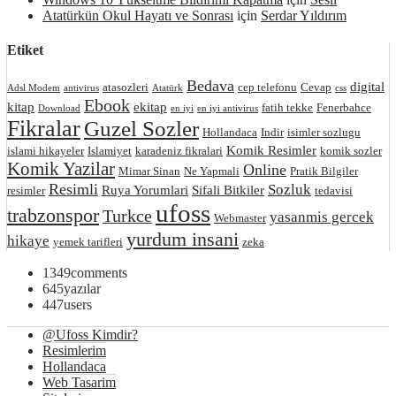
Atatürkün Okul Hayatı ve Sonrası
için
Serdar Yıldırım
Etiket
Bedava
digital
atasozleri
cep telefonu
Cevap
Adsl Modem
antivirus
Atatürk
css
Ebook
kitap
ekitap
fatih tekke
Fenerbahce
Download
en iyi
en iyi antivirus
Fikralar
Guzel Sozler
Hollandaca
Indir
isimler sozlugu
Komik Resimler
islami hikayeler
Islamiyet
karadeniz fikralari
komik sozler
Komik Yazilar
Online
Mimar Sinan
Ne Yapmali
Pratik Bilgiler
Resimli
Sozluk
Ruya Yorumlari
Sifali Bitkiler
resimler
tedavisi
ufoss
trabzonspor
Turkce
yasanmis gercek
Webmaster
yurdum insani
hikaye
yemek tarifleri
zeka
1349
comments
645
yazılar
447
users
@Ufoss Kimdir?
Resimlerim
Hollandaca
Web Tasarim