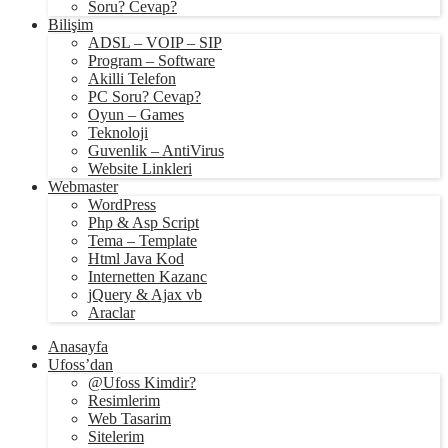
Soru? Cevap?
Bilişim
ADSL – VOIP – SIP
Program – Software
Akilli Telefon
PC Soru? Cevap?
Oyun – Games
Teknoloji
Guvenlik – AntiVirus
Website Linkleri
Webmaster
WordPress
Php & Asp Script
Tema – Template
Html Java Kod
Internetten Kazanc
jQuery & Ajax vb
Araclar
Anasayfa
Ufoss’dan
@Ufoss Kimdir?
Resimlerim
Web Tasarim
Sitelerim