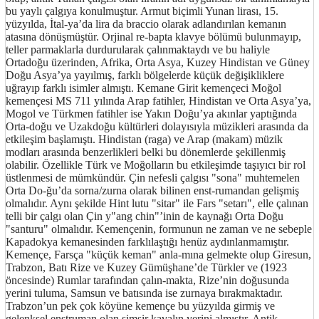
bu yaylı çalgıya konulmuştur. Armut biçimli Yunan lirası, 15.
yüzyılda, İtal-ya’da lira da braccio olarak adlandırılan kemanın
atasına dönüşmüştür. Orjinal re-bapta klavye bölümü bulunmayıp,
teller parmaklarla durdurularak çalınmaktaydı ve bu haliyle
Ortadoğu üzerinden, Afrika, Orta Asya, Kuzey Hindistan ve Güney
Doğu Asya’ya yayılmış, farklı bölgelerde küçük değişikliklere
uğrayıp farklı isimler almıştı. Kemane Girit kemençeci Moğol
kemençesi MS 711 yılında Arap fatihler, Hindistan ve Orta Asya’ya,
Mogol ve Türkmen fatihler ise Yakın Doğu’ya akınlar yaptığında
Orta-doğu ve Uzakdoğu kültürleri dolayısıyla müzikleri arasında da
etkileşim başlamıştı. Hindistan (raga) ve Arap (makam) müzik
modları arasında benzerlikleri belki bu dönemlerde şekillenmiş
olabilir. Özellikle Türk ve Moğolların bu etkileşimde taşıyıcı bir rol
üstlenmesi de mümkündür. Çin nefesli çalgısı "sona" muhtemelen
Orta Do-ğu’da sorna/zurna olarak bilinen enst-rumandan gelişmiş
olmalıdır. Aynı şekilde Hint lutu "sitar" ile Fars "setarı", elle çalınan
telli bir çalgı olan Çin y"ang chin"’inin de kaynağı Orta Doğu
"santuru" olmalıdır. Kemençenin, formunun ne zaman ve ne sebeple
Kapadokya kemanesinden farklılaştığı henüz aydınlanmamıştır.
Kemençe, Farsça "küçük keman" anla-mına gelmekte olup Giresun,
Trabzon, Batı Rize ve Kuzey Gümüşhane’de Türkler ve (1923
öncesinde) Rumlar tarafından çalın-makta, Rize’nin doğusunda
yerini tuluma, Samsun ve batısında ise zurnaya bırakmaktadır.
Trabzon’un pek çok köyüne kemençe bu yüzyılda girmiş ve
gelenksel enstruman olan şimşir kavalın yerini almıştır. Antik