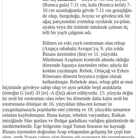
(Rumca gula) 7-11 cm, kafa (Rumca kefal) 7-
10 cm uzunluğunda gövde 7-11 cm genişliğin-
de olup, burguluğu, boynu ve gövdesi tek bir
ağaç parçasından yontulup oyularak ya-pılan,
ayakta veya diz üstünde tutularak çalınan üç
telli bir yaylı çalgının adı.
Bilinen en eski yaylı enstruman olan rebap
(Arapça rababah) Avrupa’ya, 9. yüz-yılda
Bizans üzerinden (lira) ve 11. yüzyılda
Müslüman Arapların kontrolü altında olduğu
dönemde İspanya üzerinden rebec adıyla iki
koldan yayılmıştır. Rebek, Ortaçağ ve Erken
Rönesans dönemi boyunca yoğun olarak
kullanılmıştır. Rebekde atası, rebap gibi ar-mut
biçiminde gövdeye sahip olup ve aynı şekilde beşli aralıklarla
(örneğin G [sol] -D [re] -A ([la]) akort ediliyordu. 15. yüzyıla değin
tiz sesli bir enstruman olan rebec bu dönemde daha kalın sesli bir
enstrumana dönüşse de 16. yüzyıldan itiba-ren keman’ın
yaygınlaşmasıyla popülarite-sini yitirmiş ve 18. yüzyılda tamamen
ortadan kaybolmuştur. Buna karşın, rebekin varyantları, Balkan
müziğinde Slav guslası ve Bulgar gadulkası varlığını günümüzde de
sürdürmektedir. Ege bölgesine özgü Yunan lirasının ise kaynağı
Bizans üzerinden doğrudan Arap rebapından gelişmiş bir çeşit lute
olup, antik Yunan çalgısı olan liranın adı uygunsuz bir tanımlamayla