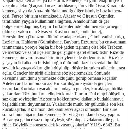
Kapadokya kemanesi ya da Yörük kemençeleri gibi rebap’ın şekil
ve çalma tekniği açısından az farklılaşmış türevidir. Oysa Karadeniz
kemençesi ya da Ana-dolu’da tanındığı diğer isimiyle Laz kemen-
çesi, Farsça bir isim taşımaktadır. Ağasar ve Giresun Çepnileri
tarafından yaygın kullanımına rağmen, Anadolu’nun di-ğer
bölgelerine dağılmış Çepni Türkmenlerinde bilinmemesi (örneğin
oldukça yakın olan Sivas ve Kastamonu Çepnilerinde),
Hemşinlilerin (Trabzon kültürüne adapte ol-muş Cimil vadisi hariç),
Lazlar’ın, Haltların (Gümüşhane, Bayburt, Erzurum) bu enst-rumanı
tanımaması, yöreye başka bir böl-geden taşınmış olsa bile Trabzon
ve merkez ve sahil ilçelerinde geliştiğine işaret etmek-tedir. Rize’de
kemençenin varoluşuna dair bir söylence de derlenmiştir: "Rize’de
yaşayan iki aileden birisinin oğlu öbürünün kızına sevdalıdır. İki
sevdalı kavu-şacakları günü düşünüp, düşler kurarken ailelerin arası
açılır. Gençler bir türlü ailelerine söz geçiremezler. Sonunda
kavuşma umudunu yitirmekte olduğunu görüp ormana kaçarlar.
Aileleri ard-larını bırakmaz. Bir koruluğun kıyısında gençleri
kıstırırlar. Kurtulamayacaklarını anlayan gençler, kucaklaşır, birlikte
yakarırlar. ‘Bizi bunların elinden kurtar Tanrım. Dal olup bölüşelim,
saz olup söyleşelim’ Az sonra köklenmeye, dallanıp budaklanmaya
başladıklarını duyumsarlar. Yüzlerinde mutlu bir gülücükle son kez
kucaklaşırlar. Kız limon, delikanlı servi ağacı olmuştur. Bir süre
sonra limon ağacından kemençe, Servi ağa-cından da yay yapılır.
Bir araya gelince saz olup söyleşir, söz olup sevdalarını dile geti-
rirler. Böylelikle sonsuza dek kavuşmuş olurlar" YU 9- 6343. Bu