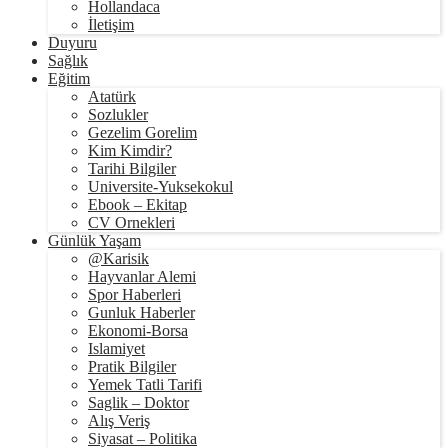
Hollandaca
İletişim
Duyuru
Sağlık
Eğitim
Atatürk
Sozlukler
Gezelim Gorelim
Kim Kimdir?
Tarihi Bilgiler
Universite-Yuksekokul
Ebook – Ekitap
CV Ornekleri
Günlük Yaşam
@Karisik
Hayvanlar Alemi
Spor Haberleri
Gunluk Haberler
Ekonomi-Borsa
Islamiyet
Pratik Bilgiler
Yemek Tatli Tarifi
Saglik – Doktor
Alış Veriş
Siyasat – Politika