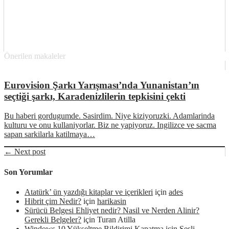
Önerilen makaleler
Eurovision Şarkı Yarışması’nda Yunanistan’ın
seçtiği şarkı, Karadenizlilerin tepkisini çekti
Bu haberi gordugumde. Sasirdim. Niye kiziyoruzki. Adamlarinda
kulturu ve onu kullaniyorlar. Biz ne yapiyoruz. Ingilizce ve sacma
sapan sarkilarla katilmaya…
← Next post
Son Yorumlar
Atatürk’ ün yazdığı kitaplar ve içerikleri
için
ades
Hibrit çim Nedir?
için
harikasin
Sürücü Belgesi Ehliyet nedir? Nasil ve Nerden Alinir?
Gerekli Belgeler?
için
Turan Atilla
Windows 10 Yükseltme Bildirimi Kapatma
için
Sesli