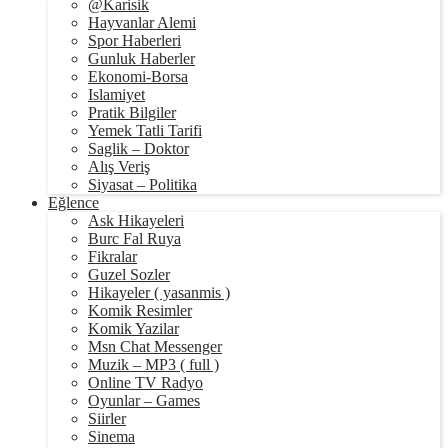
@Karisik
Hayvanlar Alemi
Spor Haberleri
Gunluk Haberler
Ekonomi-Borsa
Islamiyet
Pratik Bilgiler
Yemek Tatli Tarifi
Saglik – Doktor
Alış Veriş
Siyasat – Politika
Eğlence
Ask Hikayeleri
Burc Fal Ruya
Fikralar
Guzel Sozler
Hikayeler ( yasanmis )
Komik Resimler
Komik Yazilar
Msn Chat Messenger
Muzik – MP3 ( full )
Online TV Radyo
Oyunlar – Games
Siirler
Sinema