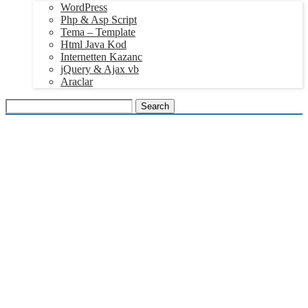
WordPress
Php & Asp Script
Tema – Template
Html Java Kod
Internetten Kazanc
jQuery & Ajax vb
Araclar