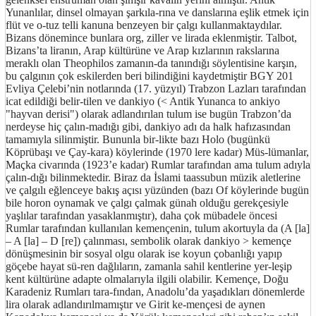
Yunanlılar, dinsel olmayan şarkıla-rına ve danslarına eşlik etmek için
flüt ve o-tuz telli kanuna benzeyen bir çalgı kullanmaktaydılar.
Bizans dönemince bunlara org, ziller ve lirada eklenmiştir. Talbot,
Bizans’ta liranın, Arap kültürüne ve Arap kızlarının rakslarına
meraklı olan Theophilos zamanın-da tanındığı söylentisine karşın,
bu çalgının çok eskilerden beri bilindiğini kaydetmiştir BGY 201
Evliya Çelebi’nin notlarında (17. yüzyıl) Trabzon Lazları tarafından
icat edildiği belir-tilen ve dankiyo (< Antik Yunanca to ankiyo
"hayvan derisi") olarak adlandırılan tulum ise bugün Trabzon’da
nerdeyse hiç çalın-madığı gibi, dankiyo adı da halk hafızasından
tamamıyla silinmiştir. Bununla bir-likte bazı Holo (bugünkü
Köprübaşı ve Çay-kara) köylerinde (1970 lere kadar) Müs-lümanlar,
Maçka civarında (1923’e kadar) Rumlar tarafından ama tulum adıyla
çalın-dığı bilinmektedir. Biraz da İslami taassubun müzik aletlerine
ve çalgılı eğlenceye bakış açısı yüzünden (bazı Of köylerinde bugün
bile horon oynamak ve çalgı çalmak günah olduğu gerekçesiyle
yaşlılar tarafından yasaklanmıştır), daha çok mübadele öncesi
Rumlar tarafından kullanılan kemençenin, tulum akortuyla da (A [la]
– A [la] – D [re]) çalınması, sembolik olarak dankiyo > kemençe
dönüşmesinin bir sosyal olgu olarak ise koyun çobanlığı yapıp
göçebe hayat sü-ren dağlıların, zamanla sahil kentlerine yer-leşip
kent kültürüne adapte olmalarıyla ilgili olabilir. Kemençe, Doğu
Karadeniz Rumları tara-fından, Anadolu’da yaşadıkları dönemlerde
lira olarak adlandırılmamıştır ve Girit ke-mençesi de aynen