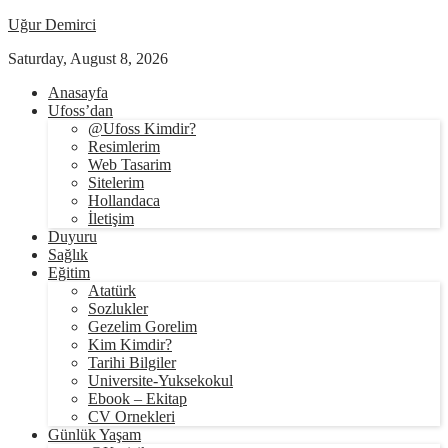
Uğur Demirci
Saturday, August 8, 2026
Anasayfa
Ufoss’dan
@Ufoss Kimdir?
Resimlerim
Web Tasarim
Sitelerim
Hollandaca
İletişim
Duyuru
Sağlık
Eğitim
Atatürk
Sozlukler
Gezelim Gorelim
Kim Kimdir?
Tarihi Bilgiler
Universite-Yuksekokul
Ebook – Ekitap
CV Ornekleri
Günlük Yaşam