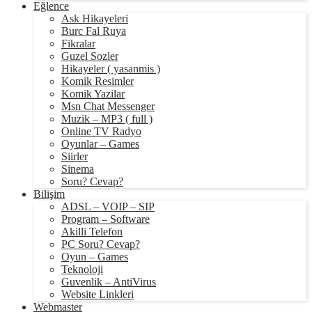
Eğlence
Ask Hikayeleri
Burc Fal Ruya
Fikralar
Guzel Sozler
Hikayeler ( yasanmis )
Komik Resimler
Komik Yazilar
Msn Chat Messenger
Muzik – MP3 ( full )
Online TV Radyo
Oyunlar – Games
Siirler
Sinema
Soru? Cevap?
Bilişim
ADSL – VOIP – SIP
Program – Software
Akilli Telefon
PC Soru? Cevap?
Oyun – Games
Teknoloji
Guvenlik – AntiVirus
Website Linkleri
Webmaster