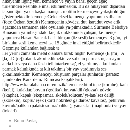
hikayenin ilginç yanı kemençe ve yayın bahsi geçen ağaç
türlerinden kesinlikle imal edilmemesidir. Bu da hikayenin dışardan
ta-şındığını ya da başka inanışın, motifin ke-mençeye yakıştırıldığını
göstermektedir. kemençeGeleneksel kemençe yapımının safhaları
(foto: Özhan öztürk) Kemençenin gövdesi dut, karadut veya erik
ağacından tamamen elde oyularak ya-pılmaktadır. Sürmene Belediye
Binasının ya-nıbaşındaki küçük dükkanında çalışan, ke-mençe
yapımcısı Hasan Sancak basit bir çan (tiz sesli) kemençeyi 3 gün, iyi
bir kalın sesli kemençeyi ise 15 günde imal ettiğini belirtmektedir.
Geçmişte kullanılan bağırsak te
ller yerini zamanla metal olanlara bırak-mıştır. Kemençe (E [mi] -A
[la] -D [re]) olarak akort edilmekte ve sol elin parmak uçları aynı
anda bir veya daha fazla teli tutarken sağ el yardımıyla kullanılan
parmak kalınlığında at kılı takılmış bir yay yardımıyla ses
çıkarılmaktadır. Kemençeyi oluşturan parçalar şunlardır (paratez
içindekiler Kara-deniz Rumcası karşılıkları):
http://www.karalahana.com/muzik/kemence.html tepe (korphe), kafa
(kefal), kulaklar, boyun (godika), kravat/ dil (glossa), gövde
(skaphe), kapak (skepasma), skolek/solucan/ yı-lan/ ses deliği
(skolekia), köprü/ eşek (kord-hokrites/ gaidaros/ kavalos), pehlivan/
kuyruk/palikar (palaistes/oura/palikar), yanak-lar (maghoula) ve yay
(toksiri)
Bunu Paylaş!