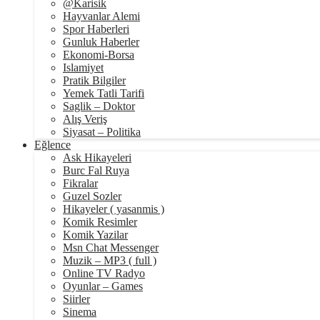
@Karisik
Hayvanlar Alemi
Spor Haberleri
Gunluk Haberler
Ekonomi-Borsa
Islamiyet
Pratik Bilgiler
Yemek Tatli Tarifi
Saglik – Doktor
Alış Veriş
Siyasat – Politika
Eğlence
Ask Hikayeleri
Burc Fal Ruya
Fikralar
Guzel Sozler
Hikayeler ( yasanmis )
Komik Resimler
Komik Yazilar
Msn Chat Messenger
Muzik – MP3 ( full )
Online TV Radyo
Oyunlar – Games
Siirler
Sinema