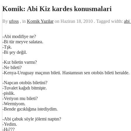
Komik: Abi Kiz kardes konusmalari
By
ufoss
, in
Komik Yazilar
on
Haziran 18, 2010
. Tagged width:
abi
-Abi modifiye ne?
-Bi tür meyve salatası.
-Tşk.
-Bi şey değil.
-Kız biletin varmı?
-Ne bileti?
-Kenya-Uruguay maçının bileti. Hastamısın sen otobüs bileti heralde.
-Napcan otobüs biletini?
-Tuvalet kağıdı bitmişte.
-pislik.
http://ufoss.com
-Veriyon mu bileti?
-Wermiyom.
-Bende gıcıklığına istediydim.
-Abi çabuk söyle jölemi naptın?
-Yedim.
-Hı???