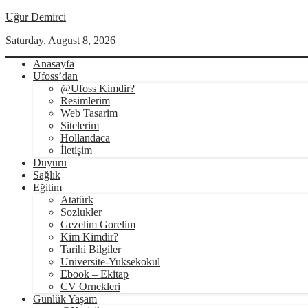
Uğur Demirci
Saturday, August 8, 2026
Anasayfa
Ufoss’dan
@Ufoss Kimdir?
Resimlerim
Web Tasarim
Sitelerim
Hollandaca
İletişim
Duyuru
Sağlık
Eğitim
Atatürk
Sozlukler
Gezelim Gorelim
Kim Kimdir?
Tarihi Bilgiler
Universite-Yuksekokul
Ebook – Ekitap
CV Ornekleri
Günlük Yaşam