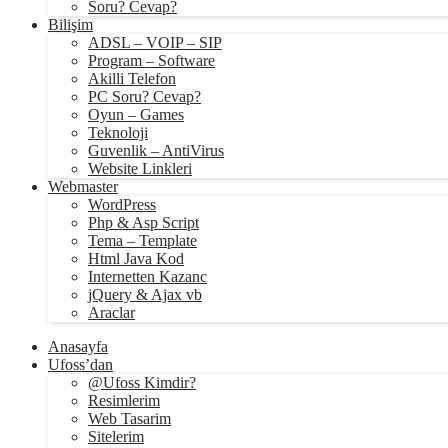
Soru? Cevap?
Bilişim
ADSL – VOIP – SIP
Program – Software
Akilli Telefon
PC Soru? Cevap?
Oyun – Games
Teknoloji
Guvenlik – AntiVirus
Website Linkleri
Webmaster
WordPress
Php & Asp Script
Tema – Template
Html Java Kod
Internetten Kazanc
jQuery & Ajax vb
Araclar
Anasayfa
Ufoss’dan
@Ufoss Kimdir?
Resimlerim
Web Tasarim
Sitelerim