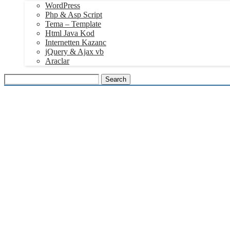
WordPress
Php & Asp Script
Tema – Template
Html Java Kod
Internetten Kazanc
jQuery & Ajax vb
Araclar