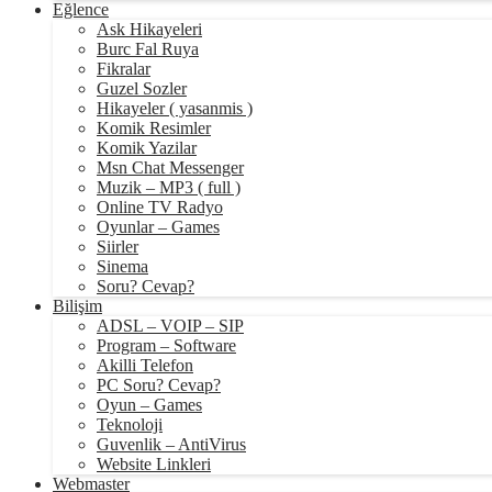
Eğlence
Ask Hikayeleri
Burc Fal Ruya
Fikralar
Guzel Sozler
Hikayeler ( yasanmis )
Komik Resimler
Komik Yazilar
Msn Chat Messenger
Muzik – MP3 ( full )
Online TV Radyo
Oyunlar – Games
Siirler
Sinema
Soru? Cevap?
Bilişim
ADSL – VOIP – SIP
Program – Software
Akilli Telefon
PC Soru? Cevap?
Oyun – Games
Teknoloji
Guvenlik – AntiVirus
Website Linkleri
Webmaster