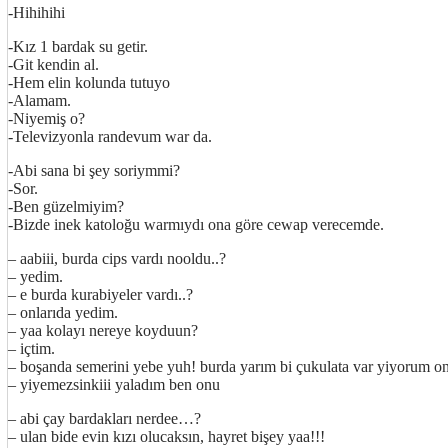
-Hihihihi
-Kız 1 bardak su getir.
-Git kendin al.
-Hem elin kolunda tutuyo
-Alamam.
-Niyemiş o?
-Televizyonla randevum war da.
-Abi sana bi şey soriymmi?
-Sor.
-Ben güzelmiyim?
-Bizde inek katoloğu warmıydı ona göre cewap verecemde.
– aabiii, burda cips vardı nooldu..?
– yedim.
– e burda kurabiyeler vardı..?
– onlarıda yedim.
– yaa kolayı nereye koyduun?
– içtim.
– boşanda semerini yebe yuh! burda yarım bi çukulata var yiyorum o
– yiyemezsinkiii yaladım ben onu
– abi çay bardakları nerdee…?
– ulan bide evin kızı olucaksın, hayret bişey yaa!!!