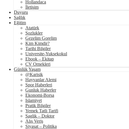
Hollandaca
İletişim
Duyuru
Sağlık
Eğitim
Atatürk
Sozlukler
Gezelim Gorelim
Kim Kimdir?
Tarihi Bilgiler
Universite-Yuksekokul
Ebook – Ekitap
CV Ornekleri
Günlük Yaşam
@Karisik
Hayvanlar Alemi
Spor Haberleri
Gunluk Haberler
Ekonomi-Borsa
Islamiyet
Pratik Bilgiler
Yemek Tatli Tarifi
Saglik – Doktor
Alış Veriş
Siyasat – Politika