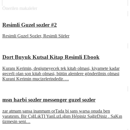
Önerilen makaleler
Resimli Guzel sozler #2
Resimli Guzel Sozler, Resimli Siirler
Dort Buyuk Kutsal Kitap Resimli Ebook
Kuranı Kerimin, degişmeyecek tek kitab olmasi, kiyamete kadar
gecerli olan son kitab olmasi, bütün alemlere gönderilmis olmasi
Kurani Kerimin mucizelerindedir….
msn harbi sozler messenger guzel sozler
zar atmam şansa inanmam orTada bi şans warsa onuda ben
yaratırım. Bir ÇığLıkTI YanLızLığım Hépiniz SağirDiniz . SaKın
üzmesin seni…