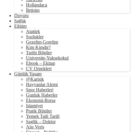
Hollandaca
İletişim
Duyuru
Sağlık
Eğitim
Atatürk
Sozlukler
Gezelim Gorelim
Kim Kimdir?
Tarihi Bilgiler
Universite-Yuksekokul
Ebook – Ekitap
CV Ornekleri
Günlük Yaşam
@Karisik
Hayvanlar Alemi
Spor Haberleri
Gunluk Haberler
Ekonomi-Borsa
Islamiyet
Pratik Bilgiler
Yemek Tatli Tarifi
Saglik – Doktor
Alış Veriş