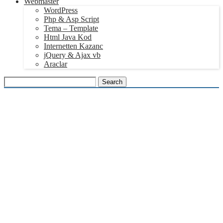
Webmaster
WordPress
Php & Asp Script
Tema – Template
Html Java Kod
Internetten Kazanc
jQuery & Ajax vb
Araclar