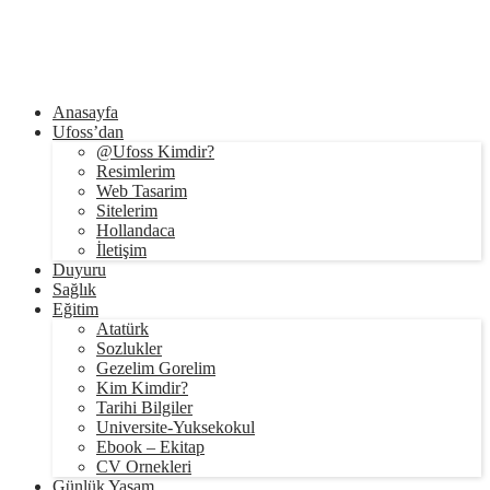
Anasayfa
Ufoss’dan
@Ufoss Kimdir?
Resimlerim
Web Tasarim
Sitelerim
Hollandaca
İletişim
Duyuru
Sağlık
Eğitim
Atatürk
Sozlukler
Gezelim Gorelim
Kim Kimdir?
Tarihi Bilgiler
Universite-Yuksekokul
Ebook – Ekitap
CV Ornekleri
Günlük Yaşam