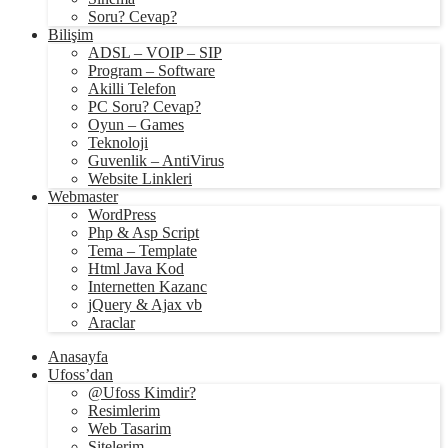
Soru? Cevap?
Bilişim
ADSL – VOIP – SIP
Program – Software
Akilli Telefon
PC Soru? Cevap?
Oyun – Games
Teknoloji
Guvenlik – AntiVirus
Website Linkleri
Webmaster
WordPress
Php & Asp Script
Tema – Template
Html Java Kod
Internetten Kazanc
jQuery & Ajax vb
Araclar
Anasayfa
Ufoss’dan
@Ufoss Kimdir?
Resimlerim
Web Tasarim
Sitelerim