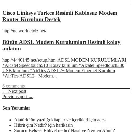
Cisco Linksys Turkce Resimli Kablosuz Modem
Router Kurulum Destek
http://network.ciyiz.net/
Bütün ADSL Modem Kurulumları Resimli kolay
anlatım
http://4440145.net/setup.htm ADSL MODEM KURULUMLARI
*Alcatel Speedtouch510 Kolay kurulum *Alcatel Speedtouch330
USB kurulum *AirTies ADSL2+ Modem Ethernet Kurulum
*AirTies ADSL2+ Modem…
6 comments
← Next post
Previous post →
Son Yorumlar
Atatürk’ ün yazdığı kitaplar ve içerikleri
için
ades
Hibrit çim Nedir?
için
harikasin
Sürücü Belgesi Ehliyet nedir? Nasil ve Nerden Alinir?