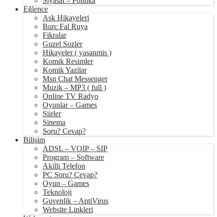
Siyasat – Politika
Eğlence
Ask Hikayeleri
Burc Fal Ruya
Fikralar
Guzel Sozler
Hikayeler ( yasanmis )
Komik Resimler
Komik Yazilar
Msn Chat Messenger
Muzik – MP3 ( full )
Online TV Radyo
Oyunlar – Games
Siirler
Sinema
Soru? Cevap?
Bilişim
ADSL – VOIP – SIP
Program – Software
Akilli Telefon
PC Soru? Cevap?
Oyun – Games
Teknoloji
Guvenlik – AntiVirus
Website Linkleri