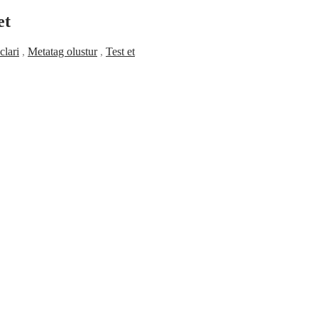
et
clari
,
Metatag olustur
,
Test et