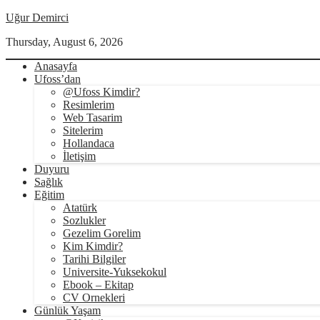
Uğur Demirci
Thursday, August 6, 2026
Anasayfa
Ufoss’dan
@Ufoss Kimdir?
Resimlerim
Web Tasarim
Sitelerim
Hollandaca
İletişim
Duyuru
Sağlık
Eğitim
Atatürk
Sozlukler
Gezelim Gorelim
Kim Kimdir?
Tarihi Bilgiler
Universite-Yuksekokul
Ebook – Ekitap
CV Ornekleri
Günlük Yaşam