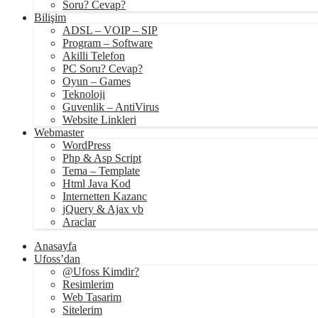
Soru? Cevap?
Bilişim
ADSL – VOIP – SIP
Program – Software
Akilli Telefon
PC Soru? Cevap?
Oyun – Games
Teknoloji
Guvenlik – AntiVirus
Website Linkleri
Webmaster
WordPress
Php & Asp Script
Tema – Template
Html Java Kod
Internetten Kazanc
jQuery & Ajax vb
Araclar
Anasayfa
Ufoss’dan
@Ufoss Kimdir?
Resimlerim
Web Tasarim
Sitelerim