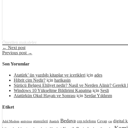
Önerilen makaleler
← Next post
Previous post →
Son Yorumlar
Atatürk’ ün yazdığı kitaplar ve içerikleri
için
ades
Hibrit çim Nedir?
için
harikasin
Sürücü Belgesi Ehliyet nedir? Nasil ve Nerden Alinir? Gerekli 
Windows 10 Yükseltme Bildirimi Kapatma
için
Sesli
Atatürkün Okul Hayatı ve Sonrası
için
Serdar Yıldırım
Etiket
Bedava
digital k
atasozleri
cep telefonu
Cevap
Adsl Modem
antivirus
Atatürk
css
Komik