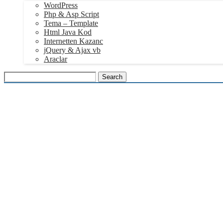
WordPress
Php & Asp Script
Tema – Template
Html Java Kod
Internetten Kazanc
jQuery & Ajax vb
Araclar