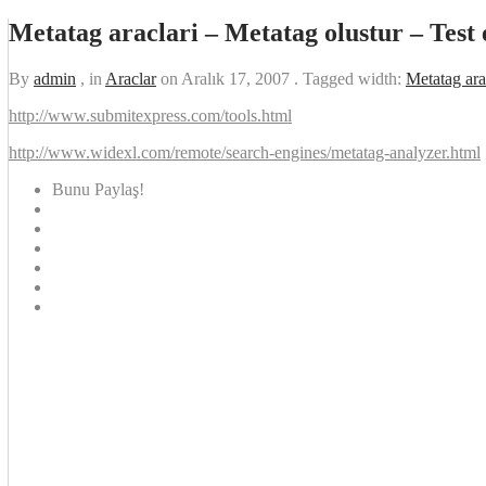
Metatag araclari – Metatag olustur – Test 
By
admin
, in
Araclar
on
Aralık 17, 2007
. Tagged width:
Metatag ara
http://www.submitexpress.com/tools.html
http://www.widexl.com/remote/search-engines/metatag-analyzer.html
Bunu Paylaş!