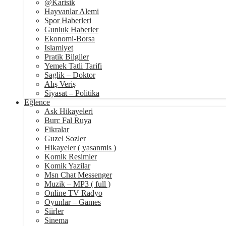
@Karisik
Hayvanlar Alemi
Spor Haberleri
Gunluk Haberler
Ekonomi-Borsa
Islamiyet
Pratik Bilgiler
Yemek Tatli Tarifi
Saglik – Doktor
Alış Veriş
Siyasat – Politika
Eğlence
Ask Hikayeleri
Burc Fal Ruya
Fikralar
Guzel Sozler
Hikayeler ( yasanmis )
Komik Resimler
Komik Yazilar
Msn Chat Messenger
Muzik – MP3 ( full )
Online TV Radyo
Oyunlar – Games
Siirler
Sinema