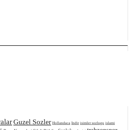
ralar
Guzel Sozler
Hollandaca
Indir
isimler sozlugu
islami
trabzonspor