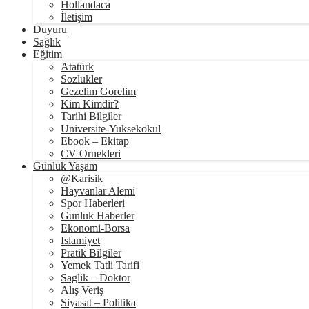
Hollandaca
İletişim
Duyuru
Sağlık
Eğitim
Atatürk
Sozlukler
Gezelim Gorelim
Kim Kimdir?
Tarihi Bilgiler
Universite-Yuksekokul
Ebook – Ekitap
CV Ornekleri
Günlük Yaşam
@Karisik
Hayvanlar Alemi
Spor Haberleri
Gunluk Haberler
Ekonomi-Borsa
Islamiyet
Pratik Bilgiler
Yemek Tatli Tarifi
Saglik – Doktor
Alış Veriş
Siyasat – Politika