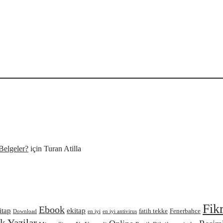
Belgeler?
için
Turan Atilla
Fik
Ebook
itap
ekitap
fatih tekke
Fenerbahce
Download
en iyi
en iyi antivirus
 Yazilar