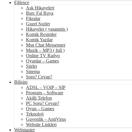
Eğlence
Ask Hikayeleri
Burc Fal Ruya
Fikralar
Guzel Sozler
Hikayeler ( yasanmis )
Komik Resimler
Komik Yazilar
Msn Chat Messenger
Muzik – MP3 ( full )
Online TV Radyo
Oyunlar – Games
Siirler
Sinema
Soru? Cevap?
Bilişim
ADSL – VOIP – SIP
Program – Software
Akilli Telefon
PC Soru? Cevap?
Oyun – Games
Teknoloji
Guvenlik – AntiVirus
Website Linkleri
Webmaster