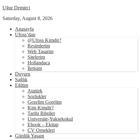
Uğur Demirci
Saturday, August 8, 2026
Anasayfa
Ufoss’dan
@Ufoss Kimdir?
Resimlerim
Web Tasarim
Sitelerim
Hollandaca
İletişim
Duyuru
Sağlık
Eğitim
Atatürk
Sozlukler
Gezelim Gorelim
Kim Kimdir?
Tarihi Bilgiler
Universite-Yuksekokul
Ebook – Ekitap
CV Ornekleri
Günlük Yaşam