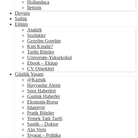
Hollandaca
İletişim
Duyuru
Sağlık
Eğitim
Atatürk
Sozlukler
Gezelim Gorelim
Kim Kimdir?
Tarihi Bilgiler
Universite-Yuksekokul
Ebook – Ekitap
CV Ornekleri
Günlük Yaşam
@Karisik
Hayvanlar Alemi
Spor Haberleri
Gunluk Haberler
Ekonomi-Borsa
Islamiyet
Pratik Bilgiler
Yemek Tatli Tarifi
Saglik – Doktor
Alış Veriş
Siyasat – Politika