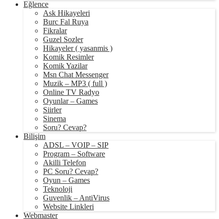
Eğlence
Ask Hikayeleri
Burc Fal Ruya
Fikralar
Guzel Sozler
Hikayeler ( yasanmis )
Komik Resimler
Komik Yazilar
Msn Chat Messenger
Muzik – MP3 ( full )
Online TV Radyo
Oyunlar – Games
Siirler
Sinema
Soru? Cevap?
Bilişim
ADSL – VOIP – SIP
Program – Software
Akilli Telefon
PC Soru? Cevap?
Oyun – Games
Teknoloji
Guvenlik – AntiVirus
Website Linkleri
Webmaster