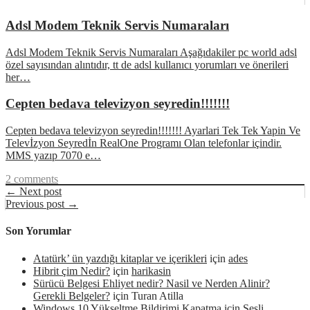
Adsl Modem Teknik Servis Numaraları
Adsl Modem Teknik Servis Numaraları Aşağıdakiler pc world adsl
özel sayısından alıntıdır, tt de adsl kullanıcı yorumları ve önerileri
her…
Cepten bedava televizyon seyredin!!!!!!!
Cepten bedava televizyon seyredin!!!!!!! Ayarlari Tek Tek Yapin Ve
Televİzyon Seyredİn RealOne Programı Olan telefonlar içindir.
MMS yazıp 7070 e…
2 comments
← Next post
Previous post →
Son Yorumlar
Atatürk’ ün yazdığı kitaplar ve içerikleri
için
ades
Hibrit çim Nedir?
için
harikasin
Sürücü Belgesi Ehliyet nedir? Nasil ve Nerden Alinir?
Gerekli Belgeler?
için
Turan Atilla
Windows 10 Yükseltme Bildirimi Kapatma
için
Sesli