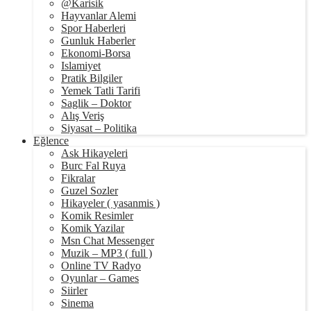
@Karisik
Hayvanlar Alemi
Spor Haberleri
Gunluk Haberler
Ekonomi-Borsa
Islamiyet
Pratik Bilgiler
Yemek Tatli Tarifi
Saglik – Doktor
Alış Veriş
Siyasat – Politika
Eğlence
Ask Hikayeleri
Burc Fal Ruya
Fikralar
Guzel Sozler
Hikayeler ( yasanmis )
Komik Resimler
Komik Yazilar
Msn Chat Messenger
Muzik – MP3 ( full )
Online TV Radyo
Oyunlar – Games
Siirler
Sinema