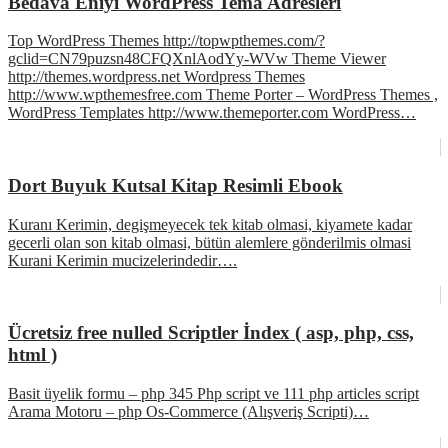
Bedava Eniyi WordPress Tema Adresleri
Top WordPress Themes http://topwpthemes.com/?
gclid=CN79puzsn48CFQXnlAodYy-WVw Theme Viewer
http://themes.wordpress.net Wordpress Themes
http://www.wpthemesfree.com Theme Porter – WordPress Themes ,
WordPress Templates http://www.themeporter.com WordPress…
Dort Buyuk Kutsal Kitap Resimli Ebook
Kuranı Kerimin, degişmeyecek tek kitab olmasi, kiyamete kadar
gecerli olan son kitab olmasi, bütün alemlere gönderilmis olmasi
Kurani Kerimin mucizelerindedir….
Ücretsiz free nulled Scriptler İndex ( asp, php, css,
html )
Basit üyelik formu – php 345 Php script ve 111 php articles script
Arama Motoru – php Os-Commerce (Alışveriş Scripti)…