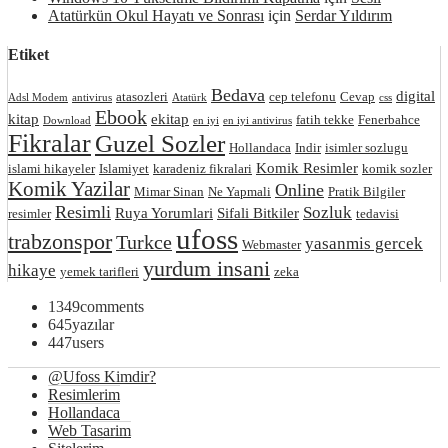
Atatürkün Okul Hayatı ve Sonrası
için
Serdar Yıldırım
Etiket
Bedava
digital
atasozleri
cep telefonu
Cevap
Adsl Modem
antivirus
Atatürk
css
Ebook
kitap
ekitap
fatih tekke
Fenerbahce
Download
en iyi
en iyi antivirus
Fikralar
Guzel Sozler
Hollandaca
Indir
isimler sozlugu
Komik Resimler
islami hikayeler
Islamiyet
karadeniz fikralari
komik sozler
Komik Yazilar
Online
Mimar Sinan
Ne Yapmali
Pratik Bilgiler
Resimli
Sozluk
Ruya Yorumlari
Sifali Bitkiler
resimler
tedavisi
ufoss
trabzonspor
Turkce
yasanmis gercek
Webmaster
yurdum insani
hikaye
yemek tarifleri
zeka
1349
comments
645
yazılar
447
users
@Ufoss Kimdir?
Resimlerim
Hollandaca
Web Tasarim