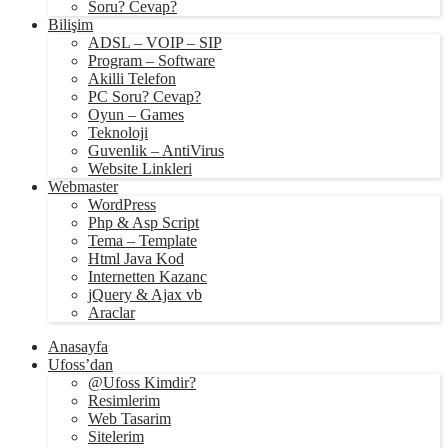
Soru? Cevap?
Bilişim
ADSL – VOIP – SIP
Program – Software
Akilli Telefon
PC Soru? Cevap?
Oyun – Games
Teknoloji
Guvenlik – AntiVirus
Website Linkleri
Webmaster
WordPress
Php & Asp Script
Tema – Template
Html Java Kod
Internetten Kazanc
jQuery & Ajax vb
Araclar
Anasayfa
Ufoss’dan
@Ufoss Kimdir?
Resimlerim
Web Tasarim
Sitelerim