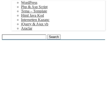
WordPress
Php & Asp Script
Tema – Template
Html Java Kod
Internetten Kazanc
jQuery & Ajax vb
Araclar