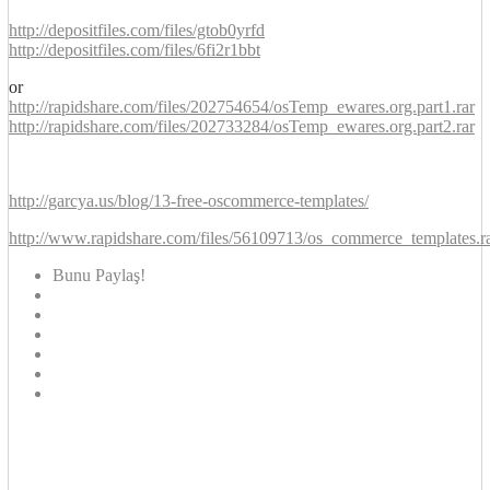
http://depositfiles.com/files/gtob0yrfd
http://depositfiles.com/files/6fi2r1bbt
or
http://rapidshare.com/files/202754654/osTemp_ewares.org.part1.rar
http://rapidshare.com/files/202733284/osTemp_ewares.org.part2.rar
http://garcya.us/blog/13-free-oscommerce-templates/
http://www.rapidshare.com/files/56109713/os_commerce_templates.r
Bunu Paylaş!