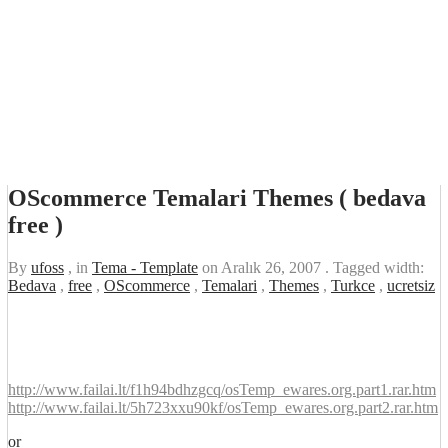
OScommerce Temalari Themes ( bedava
free )
By
ufoss
, in
Tema - Template
on
Aralık 26, 2007
. Tagged width:
Bedava
,
free
,
OScommerce
,
Temalari
,
Themes
,
Turkce
,
ucretsiz
http://www.failai.lt/f1h94bdhzgcq/osTemp_ewares.org.part1.rar.htm
http://www.failai.lt/5h723xxu90kf/osTemp_ewares.org.part2.rar.htm
or