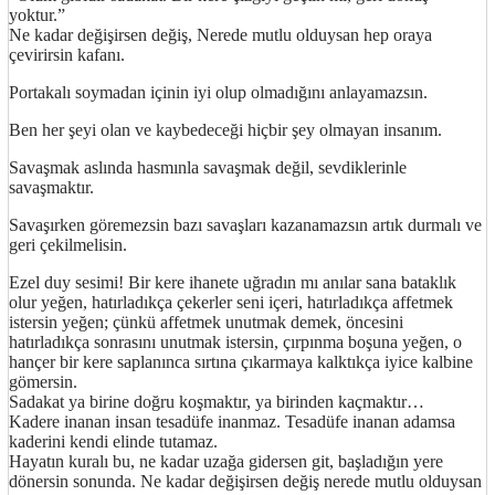
yoktur.”
Ne kadar değişirsen değiş, Nerede mutlu olduysan hep oraya
çevirirsin kafanı.
Portakalı soymadan içinin iyi olup olmadığını anlayamazsın.
Ben her şeyi olan ve kaybedeceği hiçbir şey olmayan insanım.
Savaşmak aslında hasmınla savaşmak değil, sevdiklerinle
savaşmaktır.
Savaşırken göremezsin bazı savaşları kazanamazsın artık durmalı ve
geri çekilmelisin.
Ezel duy sesimi! Bir kere ihanete uğradın mı anılar sana bataklık
olur yeğen, hatırladıkça çekerler seni içeri, hatırladıkça affetmek
istersin yeğen; çünkü affetmek unutmak demek, öncesini
hatırladıkça sonrasını unutmak istersin, çırpınma boşuna yeğen, o
hançer bir kere saplanınca sırtına çıkarmaya kalktıkça iyice kalbine
gömersin.
Sadakat ya birine doğru koşmaktır, ya birinden kaçmaktır…
Kadere inanan insan tesadüfe inanmaz. Tesadüfe inanan adamsa
kaderini kendi elinde tutamaz.
Hayatın kuralı bu, ne kadar uzağa gidersen git, başladığın yere
dönersin sonunda. Ne kadar değişirsen değiş nerede mutlu olduysan