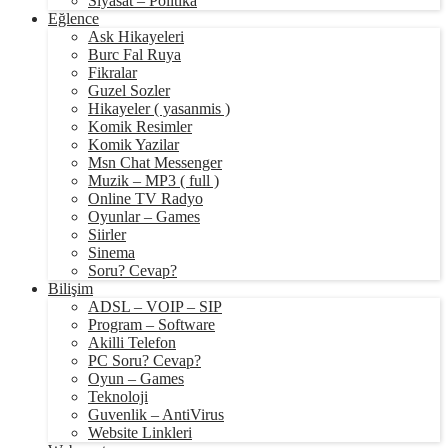
Siyasat – Politika
Eğlence
Ask Hikayeleri
Burc Fal Ruya
Fikralar
Guzel Sozler
Hikayeler ( yasanmis )
Komik Resimler
Komik Yazilar
Msn Chat Messenger
Muzik – MP3 ( full )
Online TV Radyo
Oyunlar – Games
Siirler
Sinema
Soru? Cevap?
Bilişim
ADSL – VOIP – SIP
Program – Software
Akilli Telefon
PC Soru? Cevap?
Oyun – Games
Teknoloji
Guvenlik – AntiVirus
Website Linkleri