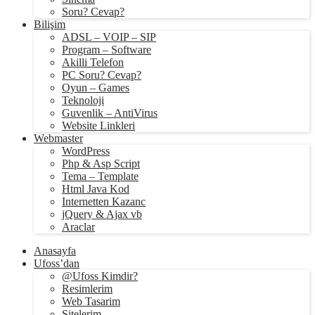
Soru? Cevap?
Bilişim
ADSL – VOIP – SIP
Program – Software
Akilli Telefon
PC Soru? Cevap?
Oyun – Games
Teknoloji
Guvenlik – AntiVirus
Website Linkleri
Webmaster
WordPress
Php & Asp Script
Tema – Template
Html Java Kod
Internetten Kazanc
jQuery & Ajax vb
Araclar
Anasayfa
Ufoss’dan
@Ufoss Kimdir?
Resimlerim
Web Tasarim
Sitelerim