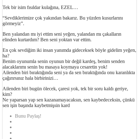
Tek bir isim fısıldar kulağına, EZEL…
“Sevdiklerimize çok yakından bakarız. Bu yüzden kusurlarını
görmeyiz”.
Ben yalandan mı iyi ettim seni yeğen, yalandan mı çakalların
elinden kurtardım? Ben seni yoktan var ettim.
En çok sevdiğim iki insan yanımda gideceksek böyle gidelim yeğen,
ha?
Benim oyunumla senin oyunun bir değil kardeş, benim senden
alacaklarımı senin bu masaya koymaya cesaretin yok!
Ailenden biri bıraktığında seni ya da sen bıraktığında onu karanlıkta
çağırırsınız hala birbirinizi…
Ailenden biri bugün ölecek, çaresi yok, tek bir soru kaldı geriye,
kim?
Ne yaparsan yap sen kazanamayacaksın, sen kaybedeceksin, çünkü
sen işin başında kaybetmişsin kard
Bunu Paylaş!