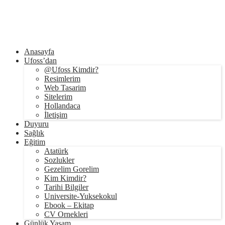
Anasayfa
Ufoss’dan
@Ufoss Kimdir?
Resimlerim
Web Tasarim
Sitelerim
Hollandaca
İletişim
Duyuru
Sağlık
Eğitim
Atatürk
Sozlukler
Gezelim Gorelim
Kim Kimdir?
Tarihi Bilgiler
Universite-Yuksekokul
Ebook – Ekitap
CV Ornekleri
Günlük Yaşam