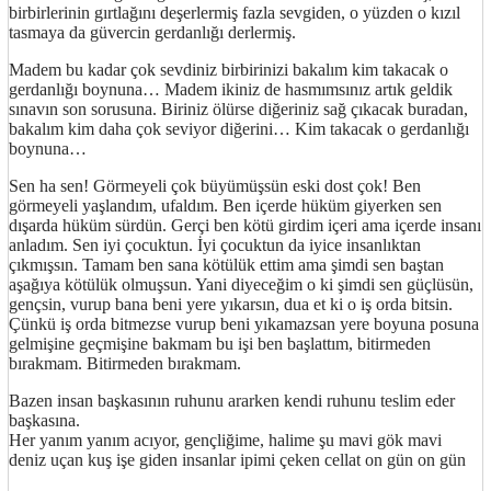
birbirlerinin gırtlağını deşerlermiş fazla sevgiden, o yüzden o kızıl
tasmaya da güvercin gerdanlığı derlermiş.
Madem bu kadar çok sevdiniz birbirinizi bakalım kim takacak o
gerdanlığı boynuna… Madem ikiniz de hasmımsınız artık geldik
sınavın son sorusuna. Biriniz ölürse diğeriniz sağ çıkacak buradan,
bakalım kim daha çok seviyor diğerini… Kim takacak o gerdanlığı
boynuna…
Sen ha sen! Görmeyeli çok büyümüşsün eski dost çok! Ben
görmeyeli yaşlandım, ufaldım. Ben içerde hüküm giyerken sen
dışarda hüküm sürdün. Gerçi ben kötü girdim içeri ama içerde insanı
anladım. Sen iyi çocuktun. İyi çocuktun da iyice insanlıktan
çıkmışsın. Tamam ben sana kötülük ettim ama şimdi sen baştan
aşağıya kötülük olmuşsun. Yani diyeceğim o ki şimdi sen güçlüsün,
gençsin, vurup bana beni yere yıkarsın, dua et ki o iş orda bitsin.
Çünkü iş orda bitmezse vurup beni yıkamazsan yere boyuna posuna
gelmişine geçmişine bakmam bu işi ben başlattım, bitirmeden
bırakmam. Bitirmeden bırakmam.
Bazen insan başkasının ruhunu ararken kendi ruhunu teslim eder
başkasına.
Her yanım yanım acıyor, gençliğime, halime şu mavi gök mavi
deniz uçan kuş işe giden insanlar ipimi çeken cellat on gün on gün