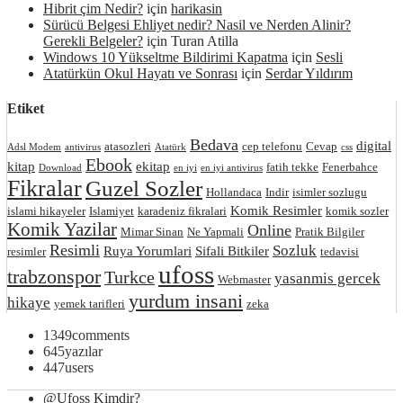
Hibrit çim Nedir?
için
harikasin
Sürücü Belgesi Ehliyet nedir? Nasil ve Nerden Alinir?
Gerekli Belgeler?
için
Turan Atilla
Windows 10 Yükseltme Bildirimi Kapatma
için
Sesli
Atatürkün Okul Hayatı ve Sonrası
için
Serdar Yıldırım
Etiket
Bedava
digital
atasozleri
cep telefonu
Cevap
Adsl Modem
antivirus
Atatürk
css
Ebook
kitap
ekitap
fatih tekke
Fenerbahce
Download
en iyi
en iyi antivirus
Fikralar
Guzel Sozler
Hollandaca
Indir
isimler sozlugu
Komik Resimler
islami hikayeler
Islamiyet
karadeniz fikralari
komik sozler
Komik Yazilar
Online
Mimar Sinan
Ne Yapmali
Pratik Bilgiler
Resimli
Sozluk
Ruya Yorumlari
Sifali Bitkiler
resimler
tedavisi
ufoss
trabzonspor
Turkce
yasanmis gercek
Webmaster
yurdum insani
hikaye
yemek tarifleri
zeka
1349
comments
645
yazılar
447
users
@Ufoss Kimdir?