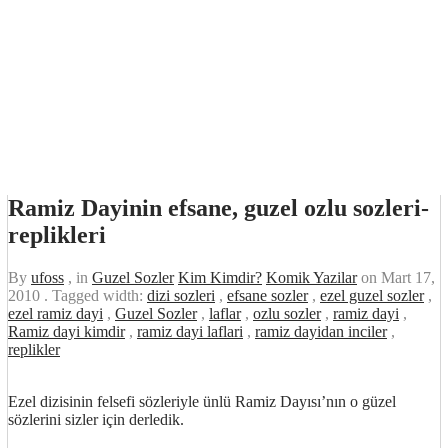
Ramiz Dayinin efsane, guzel ozlu sozleri-
replikleri
By
ufoss
, in
Guzel Sozler
Kim Kimdir?
Komik Yazilar
on
Mart 17,
2010
. Tagged width:
dizi sozleri
,
efsane sozler
,
ezel guzel sozler
,
ezel ramiz dayi
,
Guzel Sozler
,
laflar
,
ozlu sozler
,
ramiz dayi
,
Ramiz dayi kimdir
,
ramiz dayi laflari
,
ramiz dayidan inciler
,
replikler
Ezel dizisinin felsefi sözleriyle ünlü Ramiz Dayısı’nın o güzel
sözlerini sizler için derledik.