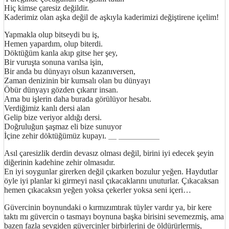
Hiç kimse çaresiz değildir.
Kaderimiz olan aşka değil de aşkıyla kaderimizi değiştirene içelim!
Yapmakla olup bitseydi bu iş,
Hemen yapardım, olup biterdi.
Döktüğüm kanla akıp gitse her şey,
Bir vuruşta sonuna varılsa işin,
Bir anda bu dünyayı olsun kazanıversen,
Zaman denizinin bir kumsalı olan bu dünyayı
Öbür dünyayı gözden çıkarır insan.
Ama bu işlerin daha burada görülüyor hesabı.
Verdiğimiz kanlı dersi alan
Gelip bize veriyor aldığı dersi.
Doğruluğun şaşmaz eli bize sunuyor
İçine zehir döktüğümüz kupayı.
http://ufoss.com
Asıl çaresizlik derdin devasız olması değil, birini iyi edecek şeyin
diğerinin kadehine zehir olmasıdır.
En iyi soygunlar girerken değil çıkarken bozulur yeğen. Haydutlar
öyle iyi planlar ki girmeyi nasıl çıkacaklarını unuturlar. Çıkacaksan
hemen çıkacaksın yeğen yoksa çekerler yoksa seni içeri…
Güvercinin boynundaki o kırmızımtırak tüyler vardır ya, bir kere
taktı mı güvercin o tasmayı boynuna başka birisini sevemezmiş, ama
bazen fazla sevgiden güvercinler birbirlerini de öldürürlermiş,