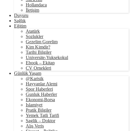
Hollandaca
İletişim
Duyuru
Sağlık
Eğitim
Atatürk
Sozlukler
Gezelim Gorelim
Kim Kimdir?
Tarihi Bilgiler
Universite-Yuksekokul
Ebook – Ekitap
CV Ornekleri
Günlük Yaşam
@Karisik
Hayvanlar Alemi
Spor Haberleri
Gunluk Haberler
Ekonomi-Borsa
Islamiyet
Pratik Bilgiler
Yemek Tatli Tarifi
Saglik – Doktor
Alış Veriş