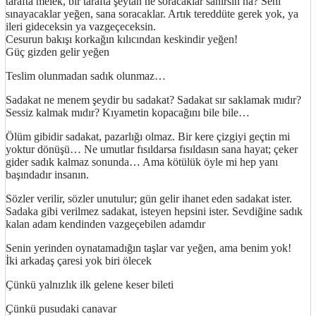
tarafta melek, bir tarafta şeytan ne soracaklar sanırsın ha? Seni
sınayacaklar yeğen, sana soracaklar. Artık tereddüte gerek yok, ya
ileri gideceksin ya vazgeçeceksin.
Cesurun bakışı korkağın kılıcından keskindir yeğen!
Güç gizden gelir yeğen
Teslim olunmadan sadık olunmaz…
Sadakat ne menem şeydir bu sadakat? Sadakat sır saklamak mıdır?
Sessiz kalmak mıdır? Kıyametin kopacağını bile bile…
Ölüm gibidir sadakat, pazarlığı olmaz. Bir kere çizgiyi geçtin mi
yoktur dönüşü… Ne umutlar fısıldarsa fısıldasın sana hayat; çeker
gider sadık kalmaz sonunda… Ama kötülük öyle mi hep yanı
başındadır insanın.
Sözler verilir, sözler unutulur; gün gelir ihanet eden sadakat ister.
Sadaka gibi verilmez sadakat, isteyen hepsini ister. Sevdiğine sadık
kalan adam kendinden vazgeçebilen adamdır
Senin yerinden oynatamadığın taşlar var yeğen, ama benim yok!
İki arkadaş çaresi yok biri ölecek
Çünkü yalnızlık ilk gelene keser bileti
Çünkü pusudaki canavar