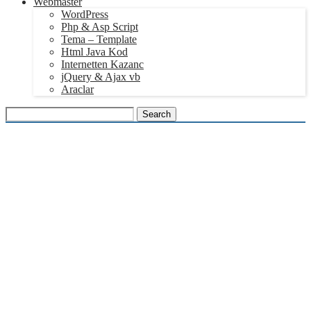
Webmaster
WordPress
Php & Asp Script
Tema – Template
Html Java Kod
Internetten Kazanc
jQuery & Ajax vb
Araclar