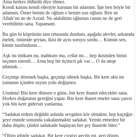
Ama herkes öldürdü diye ölmez.
Kendi kanını kendi elleriyle kurutan bir adamım. İşte ben böyle bir
adamım. Ömer benim de oğlum o benim son oğlum. Ben ne
Allah’ım ne de Azrail. Ne alabilirim oğlunun canını ne de geri
verebilirim sana. Yapamam.
Bu gün bi köprünün tam ortasında durdum, aşağıda alevler, arkamda
melek, önümde şeytan, ikisi de aynı soruyu sordu… Kimsin sen,
kimin tarafındasın…
Aşk mı intikam mı, mahkum mu, cellat mı… hep ikisinden birini
seçmen istendi… Ama hep bir üçüncü şık var… O da ateşe
atlamak…
Geçmişe dönmek başka, geçmişi silmek başka. Bir kere aktı mı
zamanın içinden suyun yolu değişmez.
Unutma! Bin kere dönsen o güne, bin kere ihanet edecekler sana.
Herkes doğasının gereğini yapar. Bin kere ihanet etseler sana çaresi
yok bin kere gidersin yanlarına.
“Sadakat erdem değildir aslında sevgiden kör olmaktır, hep kaçtığın
şeye eninde sonunda yakalanmaktır sadakat. Yemin etmeden bir
daha düşün; çünkü sadakatle başlayan her şey ihanetle biter.”
“Ölüm gibidir sadakat. Bir kere çizgiyi geçtin mi, geri dönüş