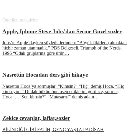
Önerilen makaleler
Apple, Iphone Steve Jobs’dan Secme Guzel sozler
Jobs’ın Apple’dayken söylediklerinden: “Büyük fikirleri çalmaktan
hiçbir zaman utanmadık.” PBS Belgeseli, Triumph of the Nerds,
1996 “Odak gruplarına göre ürün…
Nasrettin Hocadan ders gibi hikaye
Nasrettin Hoca’ya sormuşlar: “Kimsin?” “Hiç” demiş Hoca, “Hiç
kimseyim.” Dudak büküp önemsemediklerini görünce, sormuş
Hoca: …“Sen kimsin?” “Mutasarrıf” demiş adam…
Zekice cevaplar, laflar,sozler
BİLİNDİĞİ GİBİ FATİH, GENÇ YAŞTA PADİŞAH