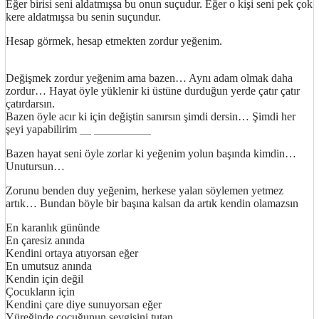
Eğer birisi seni aldatmışsa bu onun suçudur. Eğer o kişi seni pek çok
kere aldatmışsa bu senin suçundur.
Hesap görmek, hesap etmekten zordur yeğenim.
Değişmek zordur yeğenim ama bazen… Aynı adam olmak daha
zordur… Hayat öyle yüklenir ki üstüne durduğun yerde çatır çatır
çatırdarsın.
Bazen öyle acır ki için değiştin sanırsın şimdi dersin… Şimdi her
şeyi yapabilirim
http://ufoss.com
Bazen hayat seni öyle zorlar ki yeğenim yolun başında kimdin…
Unutursun…
Zorunu benden duy yeğenim, herkese yalan söylemen yetmez
artık… Bundan böyle bir başına kalsan da artık kendin olamazsın
En karanlık gününde
En çaresiz anında
Kendini ortaya atıyorsan eğer
En umutsuz anında
Kendin için değil
Çocukların için
Kendini çare diye sunuyorsan eğer
Yüreğinde çocuğunun sevgisini tutan