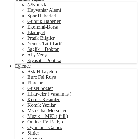
@Karisik
Hayvanlar Alemi
Spor Haberleri
Gunluk Haberler
Ekonomi-Borsa
Islamiyet
Pratik Bilgiler
Yemek Tatli Tarifi
Saglik – Doktor
Alış Veriş
Siyasat – Politika
Eğlence
Ask Hikayeleri
Burc Fal Ruya
Fikralar
Guzel Sozler
Hikayeler ( yasanmis )
Komik Resimler
Komik Yazilar
Msn Chat Messenger
Muzik – MP3 ( full )
Online TV Radyo
Oyunlar – Games
Siirler
Sinema