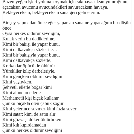
Bazen yeğen işleri yoluna koymak için sıkmayacaksın yumruğunu,
açacaksın avucunu avucundakileri savuracaksın havaya.
Bekleyeceksin, bekleyeceksin sana geri gelmelerini.
Bir şey yapmadan önce eğer yaparsan sana ne yapacağımı bir düşün
önce.
Oysa herkes öldürür sevdiğini,
Kulak verin bu dediklerime,
Kimi bir bakışı ile yapar bunu,
Kimi dalkavukça sözler ile…
Kimi bir bakışıyla yapar bunu,
Kimi dalkavukça sözlerle.
Korkaklar öpücükle öldürür…
Yürekliler kılıç darbeleriyle.
Kimi gençken öldürür sevdiğini
Kimi yaşlıyken.
Şehvetli ellerle boğar kimi
Kimi altından ellerle
Merhametli kişi bıçak kullanır
Çünkü bıçakla ölen çabuk soğur
Kimi yeterince sevmez kimi fazla sever
Kimi satar; kimi de satın alır
Kimi gözyaşı döker öldürürken
Kimi kılı kıpırdamadan
Çünkü herkes öldürür sevdiğini