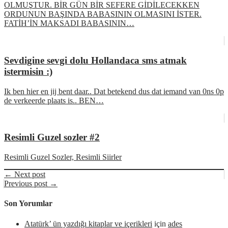
OLMUŞTUR. BİR GÜN BİR SEFERE GİDİLECEKKEN
ORDUNUN BAŞINDA BABASININ OLMASINI İSTER.
FATİH’İN MAKSADI BABASININ…
Sevdigine sevgi dolu Hollandaca sms atmak
istermisin :)
Ik ben hier en jij bent daar.. Dat betekend dus dat iemand van 0ns 0p
de verkeerde plaats is.. BEN…
Resimli Guzel sozler #2
Resimli Guzel Sozler, Resimli Siirler
← Next post
Previous post →
Son Yorumlar
Atatürk’ ün yazdığı kitaplar ve içerikleri
için
ades