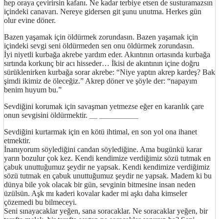
hep oraya çevirirsin kafanı. Ne kadar terbiye etsen de susturamazsın
içindeki canavarı. Nereye gidersen git şunu unutma. Herkes gün
olur evine döner.
Bazen yaşamak için öldürmek zorundasın. Bazen yaşamak için
içindeki sevgi seni öldürmeden sen onu öldürmek zorundasın.
İyi niyetli kurbağa akrebe yardım eder. Akıntının ortasında kurbağa
sırtında korkunç bir acı hisseder… İkisi de akıntının içine doğru
sürüklenirken kurbağa sorar akrebe: “Niye yaptın akrep kardeş? Bak
şimdi ikimiz de öleceğiz.” Akrep döner ve şöyle der: “napayım
benim huyum bu.”
Sevdiğini korumak için savaşman yetmezse eğer en karanlık çare
onun sevgisini öldürmektir.
http://ufoss.com
Sevdiğini kurtarmak için en kötü ihtimal, en son yol ona ihanet
etmektir.
İnanıyorum söylediğini candan söylediğine. Ama bugünkü karar
yarın bozulur çok kez. Kendi kendimize verdiğimiz sözü tutmak en
çabuk unuttuğumuz şeydir ne yapsak. Kendi kendimize verdiğimiz
sözü tutmak en çabuk unuttuğumuz şeydir ne yapsak. Madem ki bu
dünya bile yok olacak bir gün, sevginin bitmesine insan neden
üzülsün. Aşk mı kaderi kovalar kader mi aşkı daha kimseler
çözemedi bu bilmeceyi.
Seni sınayacaklar yeğen, sana soracaklar. Ne soracaklar yeğen, bir