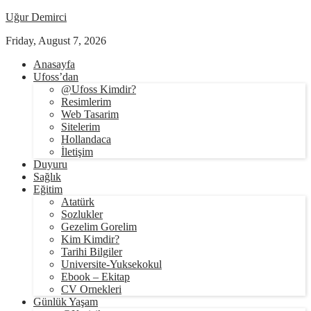
Uğur Demirci
Friday, August 7, 2026
Anasayfa
Ufoss’dan
@Ufoss Kimdir?
Resimlerim
Web Tasarim
Sitelerim
Hollandaca
İletişim
Duyuru
Sağlık
Eğitim
Atatürk
Sozlukler
Gezelim Gorelim
Kim Kimdir?
Tarihi Bilgiler
Universite-Yuksekokul
Ebook – Ekitap
CV Ornekleri
Günlük Yaşam