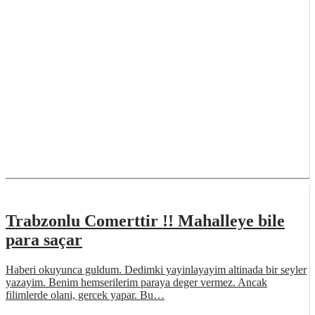
Trabzonlu Comerttir !! Mahalleye bile
para saçar
Haberi okuyunca guldum. Dedimki yayinlayayim altinada bir seyler
yazayim. Benim hemserilerim paraya deger vermez. Ancak
filimlerde olani, gercek yapar. Bu…