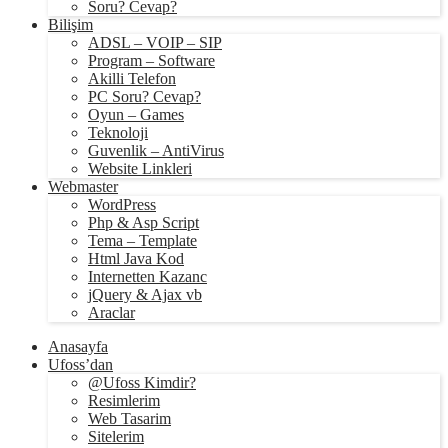
Soru? Cevap?
Bilişim
ADSL – VOIP – SIP
Program – Software
Akilli Telefon
PC Soru? Cevap?
Oyun – Games
Teknoloji
Guvenlik – AntiVirus
Website Linkleri
Webmaster
WordPress
Php & Asp Script
Tema – Template
Html Java Kod
Internetten Kazanc
jQuery & Ajax vb
Araclar
Anasayfa
Ufoss’dan
@Ufoss Kimdir?
Resimlerim
Web Tasarim
Sitelerim