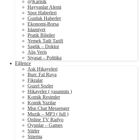
@Karisik
Hayvanlar Alemi
Spor Haberleri
Gunluk Haberler
Ekonomi-Borsa
Islamiyet
Pratik Bilgiler
Yemek Tatli Tarifi
Saglik – Doktor
Alış Veriş
Siyasat – Politika
Eğlence
Ask Hikayeleri
Burc Fal Ruya
Fikralar
Guzel Sozler
Hikayeler ( yasanmis )
Komik Resimler
Komik Yazilar
Msn Chat Messenger
Muzik – MP3 ( full )
Online TV Radyo
Oyunlar – Games
Siirler
Sinema