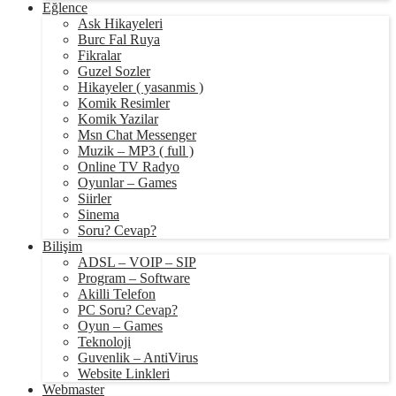
Eğlence
Ask Hikayeleri
Burc Fal Ruya
Fikralar
Guzel Sozler
Hikayeler ( yasanmis )
Komik Resimler
Komik Yazilar
Msn Chat Messenger
Muzik – MP3 ( full )
Online TV Radyo
Oyunlar – Games
Siirler
Sinema
Soru? Cevap?
Bilişim
ADSL – VOIP – SIP
Program – Software
Akilli Telefon
PC Soru? Cevap?
Oyun – Games
Teknoloji
Guvenlik – AntiVirus
Website Linkleri
Webmaster