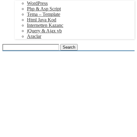
WordPress
Php & Asp Script
Tema – Template
Html Java Kod
Internetten Kazanc
jQuery & Ajax vb
Araclar