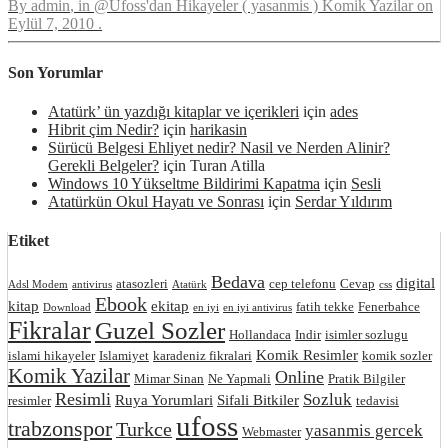
By
admin
, in
@Ufoss'dan Hikayeler ( yasanmis ) Komik Yazilar
on
Eylül 7, 2010
.
Son Yorumlar
Atatürk’ ün yazdığı kitaplar ve içerikleri
için
ades
Hibrit çim Nedir?
için
harikasin
Sürücü Belgesi Ehliyet nedir? Nasil ve Nerden Alinir?
Gerekli Belgeler?
için
Turan Atilla
Windows 10 Yükseltme Bildirimi Kapatma
için
Sesli
Atatürkün Okul Hayatı ve Sonrası
için
Serdar Yıldırım
Etiket
Bedava
digital
atasozleri
cep telefonu
Cevap
Adsl Modem
antivirus
Atatürk
css
Ebook
kitap
ekitap
fatih tekke
Fenerbahce
Download
en iyi
en iyi antivirus
Fikralar
Guzel Sozler
Hollandaca
Indir
isimler sozlugu
Komik Resimler
islami hikayeler
Islamiyet
karadeniz fikralari
komik sozler
Komik Yazilar
Online
Mimar Sinan
Ne Yapmali
Pratik Bilgiler
Resimli
Sozluk
Ruya Yorumlari
Sifali Bitkiler
resimler
tedavisi
ufoss
trabzonspor
Turkce
yasanmis gercek
Webmaster