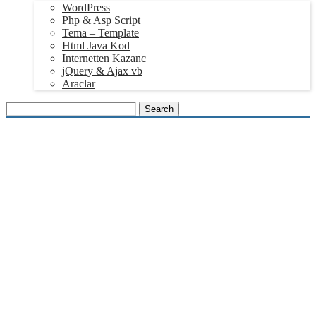
WordPress
Php & Asp Script
Tema – Template
Html Java Kod
Internetten Kazanc
jQuery & Ajax vb
Araclar