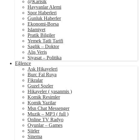
@Karisik
Hayvanlar Alemi
Spor Haberleri
Gunluk Haberler
Ekonomi-Borsa
Islamiyet
Pratik Bilgiler
Yemek Tatli Tarifi
Saglik – Doktor
Alış Veriş
Siyasat – Politika
Eğlence
Ask Hikayeleri
Burc Fal Ruya
Fikralar
Guzel Sozler
Hikayeler ( yasanmis )
Komik Resimler
Komik Yazilar
Msn Chat Messenger
Muzik – MP3 ( full )
Online TV Radyo
Oyunlar – Games
Siirler
Sinema