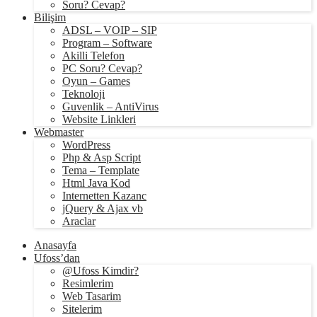
Soru? Cevap?
Bilişim
ADSL – VOIP – SIP
Program – Software
Akilli Telefon
PC Soru? Cevap?
Oyun – Games
Teknoloji
Guvenlik – AntiVirus
Website Linkleri
Webmaster
WordPress
Php & Asp Script
Tema – Template
Html Java Kod
Internetten Kazanc
jQuery & Ajax vb
Araclar
Anasayfa
Ufoss’dan
@Ufoss Kimdir?
Resimlerim
Web Tasarim
Sitelerim