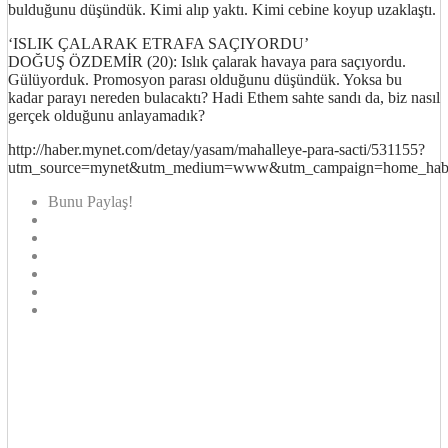
bulduğunu düşündük. Kimi alıp yaktı. Kimi cebine koyup uzaklaştı.
‘ISLIK ÇALARAK ETRAFA SAÇIYORDU’
DOĞUŞ ÖZDEMİR (20): Islık çalarak havaya para saçıyordu.
Gülüyorduk. Promosyon parası olduğunu düşündük. Yoksa bu
kadar parayı nereden bulacaktı? Hadi Ethem sahte sandı da, biz nasıl
gerçek olduğunu anlayamadık?
http://haber.mynet.com/detay/yasam/mahalleye-para-sacti/531155?
utm_source=mynet&utm_medium=www&utm_campaign=home_habe
Bunu Paylaş!