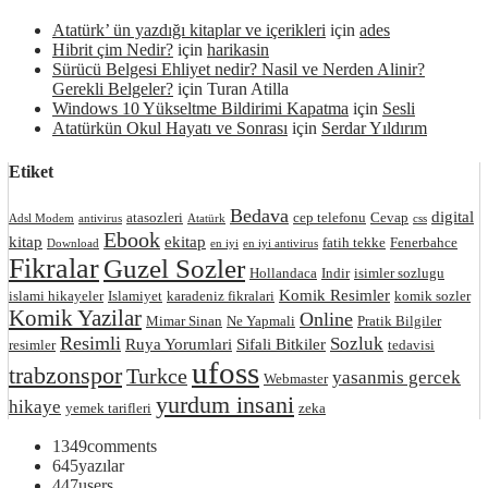
Atatürk’ ün yazdığı kitaplar ve içerikleri
için
ades
Hibrit çim Nedir?
için
harikasin
Sürücü Belgesi Ehliyet nedir? Nasil ve Nerden Alinir?
Gerekli Belgeler?
için
Turan Atilla
Windows 10 Yükseltme Bildirimi Kapatma
için
Sesli
Atatürkün Okul Hayatı ve Sonrası
için
Serdar Yıldırım
Etiket
Bedava
digital
atasozleri
cep telefonu
Cevap
Adsl Modem
antivirus
Atatürk
css
Ebook
kitap
ekitap
fatih tekke
Fenerbahce
Download
en iyi
en iyi antivirus
Fikralar
Guzel Sozler
Hollandaca
Indir
isimler sozlugu
Komik Resimler
islami hikayeler
Islamiyet
karadeniz fikralari
komik sozler
Komik Yazilar
Online
Mimar Sinan
Ne Yapmali
Pratik Bilgiler
Resimli
Sozluk
Ruya Yorumlari
Sifali Bitkiler
resimler
tedavisi
ufoss
trabzonspor
Turkce
yasanmis gercek
Webmaster
yurdum insani
hikaye
yemek tarifleri
zeka
1349
comments
645
yazılar
447
users