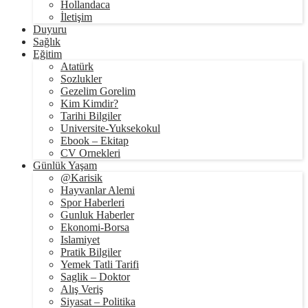
Hollandaca
İletişim
Duyuru
Sağlık
Eğitim
Atatürk
Sozlukler
Gezelim Gorelim
Kim Kimdir?
Tarihi Bilgiler
Universite-Yuksekokul
Ebook – Ekitap
CV Ornekleri
Günlük Yaşam
@Karisik
Hayvanlar Alemi
Spor Haberleri
Gunluk Haberler
Ekonomi-Borsa
Islamiyet
Pratik Bilgiler
Yemek Tatli Tarifi
Saglik – Doktor
Alış Veriş
Siyasat – Politika