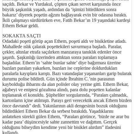
saçıldı. Bekar ve Yurdakul, çöpten çıkan servet karşısında önce
büyük şaşkınlık yaşadı, ardından da ‘işimizi bitirdikten sonra
bakarız’ diyerek poşetin ağzını bağlayarak evin bir odasına bıraktı.
İkili çalışmayı sürdürürken eve, Fatih Bekar’ın 19 yaşındaki kardeşi
Ethem Bekar geldi.
SOKAKTA SAÇTI
Odadaki poşeti görüp açan Ethem, poşeti aldı ve bisikletine atladı.
Mahallede ıslık çalarak poşettekileri savurmaya başladı. Paralar,
çekler, altınlar etrafa saçılırken manzaraya tanıklık edenler önce
şaşırdı. Şaşkınlığı üzerinden attıktan sonra paraları toplamaya
başladılar. Ethem’in ‘sahte bunlar sahte’ diye bağırması üzerine
bazıları paraları yakarken, bazıları ise ceplerine doldurdukları
paralarla kayıplara karıştı. Bazı vatandaşlar yaşananları garip bularak
durumu polise bildirdi. Gün içinde İbrahim C.’nin parasının
kaybolduğu ihbarını da alan polisler olay yerine gitti. Ethem Bekar,
ağabeyi ve eniştesi gözaltına alındı, para dolu poşetten kalanlar
toplanarak el konuldu. Şüpheliler sorgularında, “Paraları çalmadık,
kartonların içine atılmıştı. Parayı geri verecektik ancak Ethem bizden
önce davrandı” dedi. Yakınlarının akli dengesinin bozuk olduğunu
bildirdikleri Ethem Bekar da serbest bırakıldı. Yaşadıklarını
anlatırken sürekli gülen Ethem, “Paraları görünce, ‘bizde ne arar bu
kadar para’ düşüncesiyle sahte zannettim ve dağıttım. Gerçek
olduğunu bilseydim kendime yeni bir bisiklet alırdım” ifadesini
kullandı.