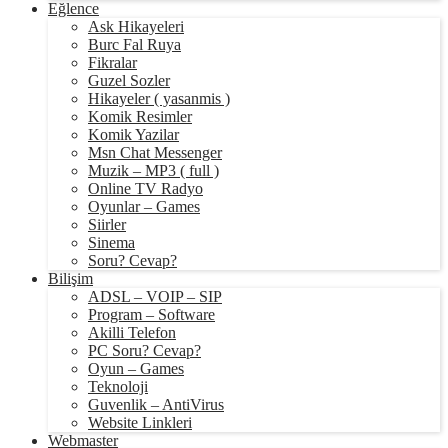
Eğlence
Ask Hikayeleri
Burc Fal Ruya
Fikralar
Guzel Sozler
Hikayeler ( yasanmis )
Komik Resimler
Komik Yazilar
Msn Chat Messenger
Muzik – MP3 ( full )
Online TV Radyo
Oyunlar – Games
Siirler
Sinema
Soru? Cevap?
Bilişim
ADSL – VOIP – SIP
Program – Software
Akilli Telefon
PC Soru? Cevap?
Oyun – Games
Teknoloji
Guvenlik – AntiVirus
Website Linkleri
Webmaster