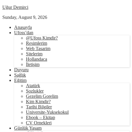
Uğur Demirci
Sunday, August 9, 2026
Anasayfa
Ufoss’dan
@Ufoss Kimdir?
Resimlerim
Web Tasarim
Sitelerim
Hollandaca
İletişim
Duyuru
Sağlık
Eğitim
Atatürk
Sozlukler
Gezelim Gorelim
Kim Kimdir?
Tarihi Bilgiler
Universite-Yuksekokul
Ebook – Ekitap
CV Ornekleri
Günlük Yaşam