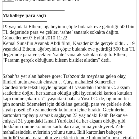
————————————–
Mahalleye para saçtı
—————————
19 yaşındaki Ethem, ağabeyinin çöpte bularak eve getirdiği 500 bin
TL değerinde para ve çekleri ‘sahte’ sanarak sokakta dağıttı.
Güncelleme:07 Eylül 2010 11:22
Kemal Sunal’ın Avanak Abdi filmi, Karadeniz’de gerçek oldu… 19
yaşındaki Ethem, ağabeyinin çöpte bularak eve getirdiği 500 bin TL
değerinde para ve çekleri ‘sahte’ sanarak sokakta dağıttı. Ethem,
“Paranın gerçek olduğunu bilsem bisiklet alırdım” dedi.
http://ufoss.com/
Sabah’ta yer alan habere göre; Trabzon’da meydana gelen olay,
filmleri aratmayacak cinsten… Çarşı mahallesi Semerciler
Caddesi’nde tekstil işiyle uğraşan 41 yaşındaki İbrahim C. akşam
saatlerine doğru, her zaman olduğu gibi işyerindeki karton kutuları
kapı önüne çıkardı. 71 yaşındaki babası Yusuf C. de, oğlunun bir
gün sonraki ödemeleri için dükkâna getirdiği para ve çeklerle dolu
siyah poşeti çöp zannederek kutuların içine bıraktı. Geçimlerini
kartonları toplayıp satarak sağlayan 23 yaşındaki Fatih Bekar ve
eniştesi 31 yaşındaki İsmail Yurdakul da her akşam olduğu gibi
dükkânın önüne konulan kartonları araçlarına yükleyerek Zafer
mahallesindeki evlerinin yolunu tuttu. İkili kartonları bahçeye
indirdiği sırada para, altın ve çeklerin içinde bulunduğu poşet etrafa