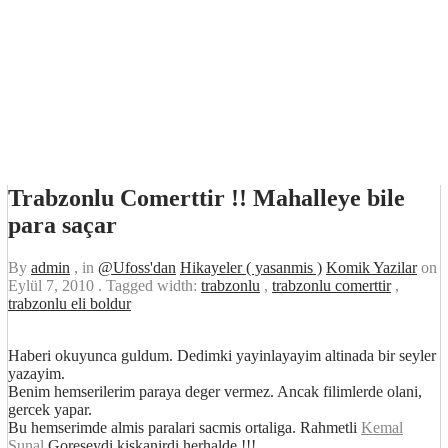
Trabzonlu Comerttir !! Mahalleye bile
para saçar
By
admin
, in
@Ufoss'dan
Hikayeler ( yasanmis )
Komik Yazilar
on
Eylül 7, 2010
. Tagged width:
trabzonlu
,
trabzonlu comerttir
,
trabzonlu eli boldur
Haberi okuyunca guldum. Dedimki yayinlayayim altinada bir seyler
yazayim.
Benim hemserilerim paraya deger vermez. Ancak filimlerde olani,
gercek yapar.
Bu hemserimde almis paralari sacmis ortaliga. Rahmetli
Kemal
Sunal
Goreseydi kiskanirdi herhalde !!!
http://ufoss.com/