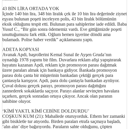
43 BİN LİRA ORTADA YOK
İçinde 140 bin lira, 348 bin liralık çek ile 10 bin lira değerinde ziynet
eşyası bulunan poşeti inceleyen polis, 43 bin liralık bölümünün
eksik olduğunu tespit etti. Bulunan para sahiplerine iade edildi. Baba
Yusuf C., “Bir gün sonra ödememiz vardı. Eve gittiğimizde poşeti
unuttuğumuzu fark ettik. Oğlum hemen işyerine döndü ama
bulamadı. Polise haber verdik” açıklamasını yaptı.
ADETA KOPYASI
http://ufoss.com/
Avanak Apdi, başrollerini Kemal Sunal ile Ayşen Gruda’nın
oynadığı 1978 yapımı bir film. Duvarlara reklam afişi yapıştırarak
hayatını kazanan Apdi, reklam için promosyon parası dağıtmak
üzere paraları almak için bankaya gidiyor. Bankada promosyon
parası dolu çanta bir müşterinin bankadan çektiği gerçek para
çantasıyla karışıyor. Apdi, para dolu çantayla bankadan ayrılıyor.
Çuval dolusu gerçek parayı, promosyon parası dağıttığını
zannederek sokaklarda saçıyor. Parayı alanlar sevinçten havalara
uçarken, gerçek sonradan ortaya çıkıyor. Ancak olan paranın
sahibine oluyor.
‘KİMİ YAKTI, KİMİ CEBİNE DOLDURDU’
COŞKUN KUM (21): Mahallede oturuyorduk. Ethem her zamanki
gibi bisikletle tur atıyordu. Birden paraları etrafa saçmaya başladı,
‘alın alın’ diye bağırıyordu. Paraların sahte olduğunu, çöpten