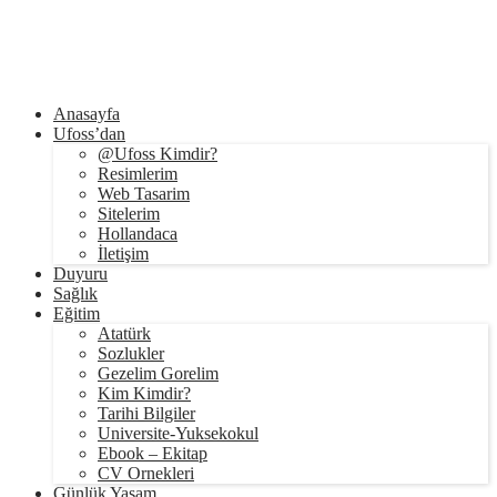
Anasayfa
Ufoss’dan
@Ufoss Kimdir?
Resimlerim
Web Tasarim
Sitelerim
Hollandaca
İletişim
Duyuru
Sağlık
Eğitim
Atatürk
Sozlukler
Gezelim Gorelim
Kim Kimdir?
Tarihi Bilgiler
Universite-Yuksekokul
Ebook – Ekitap
CV Ornekleri
Günlük Yaşam