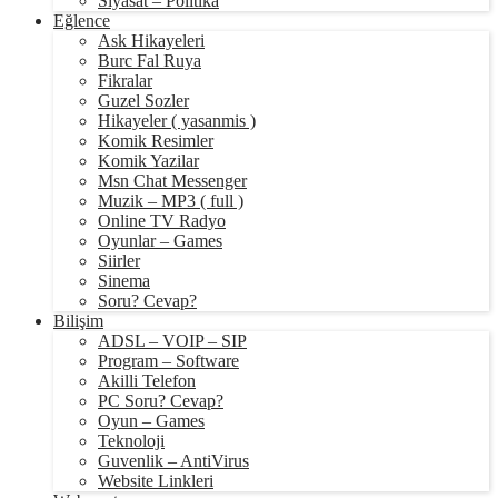
Siyasat – Politika
Eğlence
Ask Hikayeleri
Burc Fal Ruya
Fikralar
Guzel Sozler
Hikayeler ( yasanmis )
Komik Resimler
Komik Yazilar
Msn Chat Messenger
Muzik – MP3 ( full )
Online TV Radyo
Oyunlar – Games
Siirler
Sinema
Soru? Cevap?
Bilişim
ADSL – VOIP – SIP
Program – Software
Akilli Telefon
PC Soru? Cevap?
Oyun – Games
Teknoloji
Guvenlik – AntiVirus
Website Linkleri