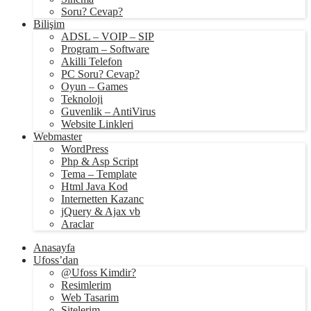
Soru? Cevap?
Bilişim
ADSL – VOIP – SIP
Program – Software
Akilli Telefon
PC Soru? Cevap?
Oyun – Games
Teknoloji
Guvenlik – AntiVirus
Website Linkleri
Webmaster
WordPress
Php & Asp Script
Tema – Template
Html Java Kod
Internetten Kazanc
jQuery & Ajax vb
Araclar
Anasayfa
Ufoss’dan
@Ufoss Kimdir?
Resimlerim
Web Tasarim
Sitelerim