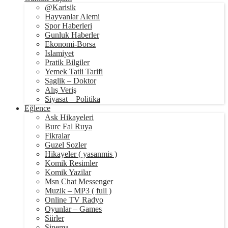
@Karisik
Hayvanlar Alemi
Spor Haberleri
Gunluk Haberler
Ekonomi-Borsa
Islamiyet
Pratik Bilgiler
Yemek Tatli Tarifi
Saglik – Doktor
Alış Veriş
Siyasat – Politika
Eğlence
Ask Hikayeleri
Burc Fal Ruya
Fikralar
Guzel Sozler
Hikayeler ( yasanmis )
Komik Resimler
Komik Yazilar
Msn Chat Messenger
Muzik – MP3 ( full )
Online TV Radyo
Oyunlar – Games
Siirler
Sinema