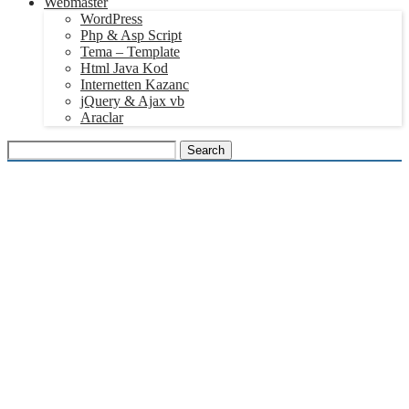
Webmaster
WordPress
Php & Asp Script
Tema – Template
Html Java Kod
Internetten Kazanc
jQuery & Ajax vb
Araclar