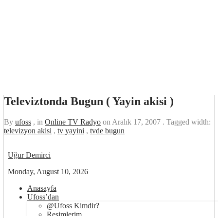
Televiztonda Bugun ( Yayin akisi )
By
ufoss
, in
Online TV Radyo
on
Aralık 17, 2007
. Tagged width:
televizyon akisi
,
tv yayini
,
tvde bugun