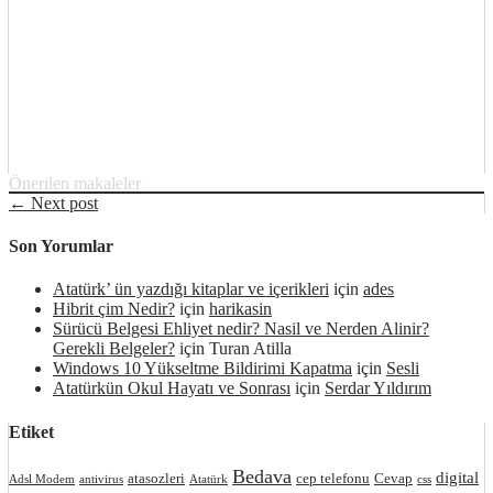
Önerilen makaleler
← Next post
Son Yorumlar
Atatürk’ ün yazdığı kitaplar ve içerikleri
için
ades
Hibrit çim Nedir?
için
harikasin
Sürücü Belgesi Ehliyet nedir? Nasil ve Nerden Alinir?
Gerekli Belgeler?
için
Turan Atilla
Windows 10 Yükseltme Bildirimi Kapatma
için
Sesli
Atatürkün Okul Hayatı ve Sonrası
için
Serdar Yıldırım
Etiket
Bedava
digital
atasozleri
cep telefonu
Cevap
Adsl Modem
antivirus
Atatürk
css