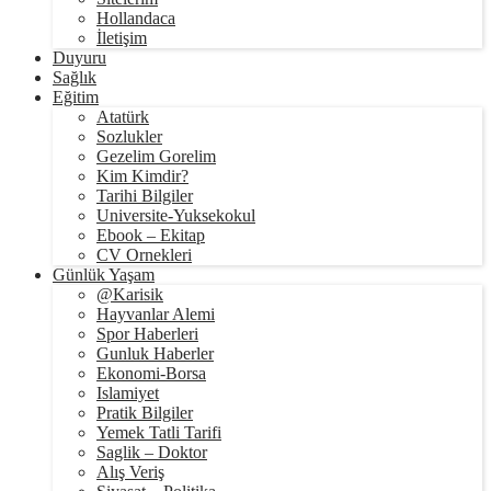
Hollandaca
İletişim
Duyuru
Sağlık
Eğitim
Atatürk
Sozlukler
Gezelim Gorelim
Kim Kimdir?
Tarihi Bilgiler
Universite-Yuksekokul
Ebook – Ekitap
CV Ornekleri
Günlük Yaşam
@Karisik
Hayvanlar Alemi
Spor Haberleri
Gunluk Haberler
Ekonomi-Borsa
Islamiyet
Pratik Bilgiler
Yemek Tatli Tarifi
Saglik – Doktor
Alış Veriş