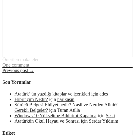
Önerilen makaleler
One comment
Previous post →
Son Yorumlar
Atatürk’ ün yazdığı kitaplar ve içerikleri
için
ades
Hibrit çim Nedir?
için
harikasin
Sürücü Belgesi Ehliyet nedir? Nasil ve Nerden Alinir?
Gerekli Belgeler?
için
Turan Atilla
Windows 10 Yükseltme Bildirimi Kapatma
için
Sesli
Atatürkün Okul Hayatı ve Sonrası
için
Serdar Yıldırım
Etiket