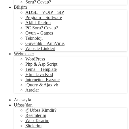
Soru? Cevap?
Bilişim
ADSL – VOIP – SIP
Program – Software
Akilli Telefon
PC Soru? Cevap?
Oyun – Games
Teknoloji
Guvenlik – AntiVirus
Website Linkleri
Webmaster
WordPress
Php & Asp Script
Tema – Template
Html Java Kod
Internetten Kazanc
jQuery & Ajax vb
Araclar
Anasayfa
Ufoss’dan
@Ufoss Kimdir?
Resimlerim
Web Tasarim
Sitelerim