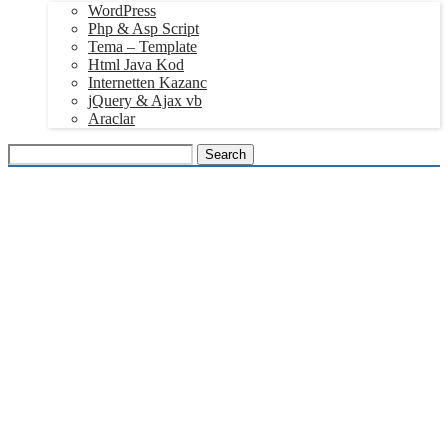
WordPress
Php & Asp Script
Tema – Template
Html Java Kod
Internetten Kazanc
jQuery & Ajax vb
Araclar