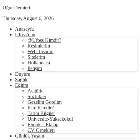
Uğur Demirci
Thursday, August 6, 2026
Anasayfa
Ufoss’dan
@Ufoss Kimdir?
Resimlerim
Web Tasarim
Sitelerim
Hollandaca
İletişim
Duyuru
Sağlık
Eğitim
Atatürk
Sozlukler
Gezelim Gorelim
Kim Kimdir?
Tarihi Bilgiler
Universite-Yuksekokul
Ebook – Ekitap
CV Ornekleri
Günlük Yaşam