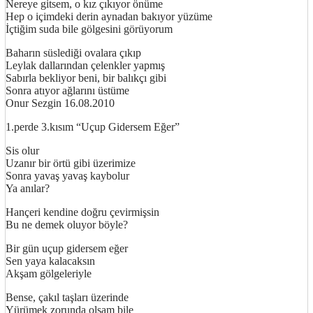
Nereye gitsem, o kız çıkıyor önüme
Hep o içimdeki derin aynadan bakıyor yüzüme
İçtiğim suda bile gölgesini görüyorum
Baharın süslediği ovalara çıkıp
Leylak dallarından çelenkler yapmış
Sabırla bekliyor beni, bir balıkçı gibi
Sonra atıyor ağlarını üstüme
Onur Sezgin 16.08.2010
1.perde 3.kısım “Uçup Gidersem Eğer”
Sis olur
Uzanır bir örtü gibi üzerimize
Sonra yavaş yavaş kaybolur
Ya anılar?
Hançeri kendine doğru çevirmişsin
Bu ne demek oluyor böyle?
Bir gün uçup gidersem eğer
Sen yaya kalacaksın
Akşam gölgeleriyle
Bense, çakıl taşları üzerinde
Yürümek zorunda olsam bile