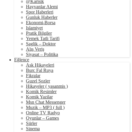
@Karisik
Hayvanlar Alemi
Spor Haberleri
Gunluk Haberler
Ekonomi-Borsa
Islamiyet
Pratik Bilgiler
Yemek Tatli Tarifi
Saglik – Doktor
Alış Veriş
Siyasat – Politika
Eğlence
Ask Hikayeleri
Burc Fal Ruya
Fikralar
Guzel Sozler
Hikayeler ( yasanmis )
Komik Resimler
Komik Yazilar
Msn Chat Messenger
Muzik – MP3 ( full )
Online TV Radyo
Oyunlar – Games
Siirler
Sinema