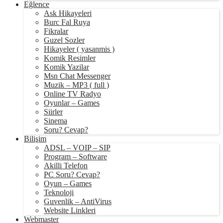
Eğlence
Ask Hikayeleri
Burc Fal Ruya
Fikralar
Guzel Sozler
Hikayeler ( yasanmis )
Komik Resimler
Komik Yazilar
Msn Chat Messenger
Muzik – MP3 ( full )
Online TV Radyo
Oyunlar – Games
Siirler
Sinema
Soru? Cevap?
Bilişim
ADSL – VOIP – SIP
Program – Software
Akilli Telefon
PC Soru? Cevap?
Oyun – Games
Teknoloji
Guvenlik – AntiVirus
Website Linkleri
Webmaster