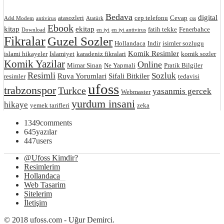
Bedava
digital
atasozleri
cep telefonu
Cevap
Adsl Modem
antivirus
Atatürk
css
Ebook
kitap
ekitap
fatih tekke
Fenerbahce
Download
en iyi
en iyi antivirus
Fikralar
Guzel Sozler
Hollandaca
Indir
isimler sozlugu
Komik Resimler
islami hikayeler
Islamiyet
karadeniz fikralari
komik sozler
Komik Yazilar
Online
Mimar Sinan
Ne Yapmali
Pratik Bilgiler
Resimli
Sozluk
Ruya Yorumlari
Sifali Bitkiler
resimler
tedavisi
ufoss
trabzonspor
Turkce
yasanmis gercek
Webmaster
yurdum insani
hikaye
yemek tarifleri
zeka
1349
comments
645
yazılar
447
users
@Ufoss Kimdir?
Resimlerim
Hollandaca
Web Tasarim
Sitelerim
İletişim
© 2018 ufoss.com - Uğur Demirci.