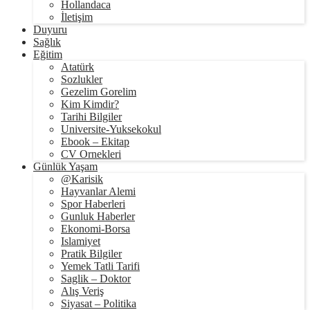
Hollandaca
İletişim
Duyuru
Sağlık
Eğitim
Atatürk
Sozlukler
Gezelim Gorelim
Kim Kimdir?
Tarihi Bilgiler
Universite-Yuksekokul
Ebook – Ekitap
CV Ornekleri
Günlük Yaşam
@Karisik
Hayvanlar Alemi
Spor Haberleri
Gunluk Haberler
Ekonomi-Borsa
Islamiyet
Pratik Bilgiler
Yemek Tatli Tarifi
Saglik – Doktor
Alış Veriş
Siyasat – Politika