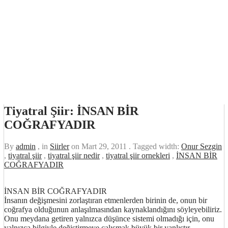
Tiyatral Şiir: İNSAN BİR
COĞRAFYADIR
By
admin
, in
Siirler
on
Mart 29, 2011
. Tagged width:
Onur Sezgin
,
tiyatral şiir
,
tiyatral şiir nedir
,
tiyatral şiir ornekleri
,
İNSAN BİR
COĞRAFYADIR
İNSAN BİR COĞRAFYADIR
İnsanın değişmesini zorlaştıran etmenlerden birinin de, onun bir
coğrafya olduğunun anlaşılmasından kaynaklandığını söyleyebiliriz.
Onu meydana getiren yalnızca düşünce sistemi olmadığı için, onu
yalnızca bilgiyle değiştirmeye çalışmak büyük bir yanlıştır.