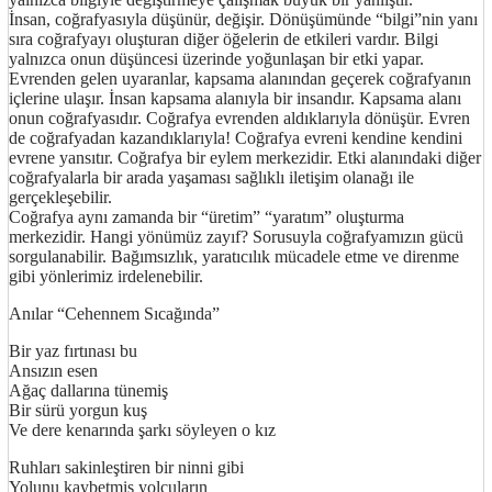
İnsan, coğrafyasıyla düşünür, değişir. Dönüşümünde “bilgi”nin yanı
sıra coğrafyayı oluşturan diğer öğelerin de etkileri vardır. Bilgi
yalnızca onun düşüncesi üzerinde yoğunlaşan bir etki yapar.
Evrenden gelen uyaranlar, kapsama alanından geçerek coğrafyanın
içlerine ulaşır. İnsan kapsama alanıyla bir insandır. Kapsama alanı
onun coğrafyasıdır. Coğrafya evrenden aldıklarıyla dönüşür. Evren
de coğrafyadan kazandıklarıyla! Coğrafya evreni kendine kendini
evrene yansıtır. Coğrafya bir eylem merkezidir. Etki alanındaki diğer
coğrafyalarla bir arada yaşaması sağlıklı iletişim olanağı ile
gerçekleşebilir.
Coğrafya aynı zamanda bir “üretim” “yaratım” oluşturma
merkezidir. Hangi yönümüz zayıf? Sorusuyla coğrafyamızın gücü
sorgulanabilir. Bağımsızlık, yaratıcılık mücadele etme ve direnme
gibi yönlerimiz irdelenebilir.
Anılar “Cehennem Sıcağında”
Bir yaz fırtınası bu
Ansızın esen
Ağaç dallarına tünemiş
Bir sürü yorgun kuş
Ve dere kenarında şarkı söyleyen o kız
Ruhları sakinleştiren bir ninni gibi
Yolunu kaybetmiş yolcuların