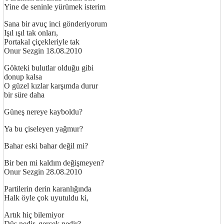
Yine de seninle yürümek isterim
Sana bir avuç inci gönderiyorum
Işıl ışıl tak onları,
Portakal çiçekleriyle tak
Onur Sezgin 18.08.2010
Gökteki bulutlar olduğu gibi
donup kalsa
O güzel kızlar karşımda durur
bir süre daha
Güneş nereye kayboldu?
Ya bu çiseleyen yağmur?
Bahar eski bahar değil mi?
Bir ben mi kaldım değişmeyen?
Onur Sezgin 28.08.2010
Partilerin derin karanlığında
Halk öyle çok uyutuldu ki,
Artık hiç bilemiyor
Düş nedir, gerçek nedir?