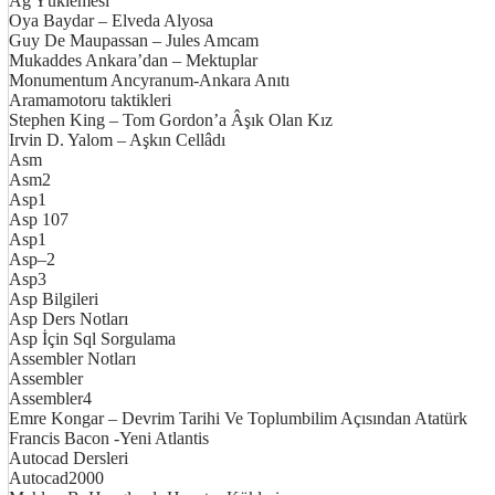
Ağ Yüklemesi
http://ufoss.com
Oya Baydar – Elveda Alyosa
Guy De Maupassan – Jules Amcam
Mukaddes Ankara’dan – Mektuplar
Monumentum Ancyranum-Ankara Anıtı
Aramamotoru taktikleri
Stephen King – Tom Gordon’a Âşık Olan Kız
Irvin D. Yalom – Aşkın Cellâdı
Asm
Asm2
Asp1
Asp 107
Asp1
Asp–2
Asp3
Asp Bilgileri
Asp Ders Notları
Asp İçin Sql Sorgulama
Assembler Notları
Assembler
Assembler4
Emre Kongar – Devrim Tarihi Ve Toplumbilim Açısından Atatürk
Francis Bacon -Yeni Atlantis
Autocad Dersleri
Autocad2000