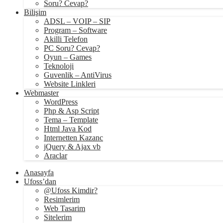
Soru? Cevap?
Bilişim
ADSL – VOIP – SIP
Program – Software
Akilli Telefon
PC Soru? Cevap?
Oyun – Games
Teknoloji
Guvenlik – AntiVirus
Website Linkleri
Webmaster
WordPress
Php & Asp Script
Tema – Template
Html Java Kod
Internetten Kazanc
jQuery & Ajax vb
Araclar
Anasayfa
Ufoss’dan
@Ufoss Kimdir?
Resimlerim
Web Tasarim
Sitelerim