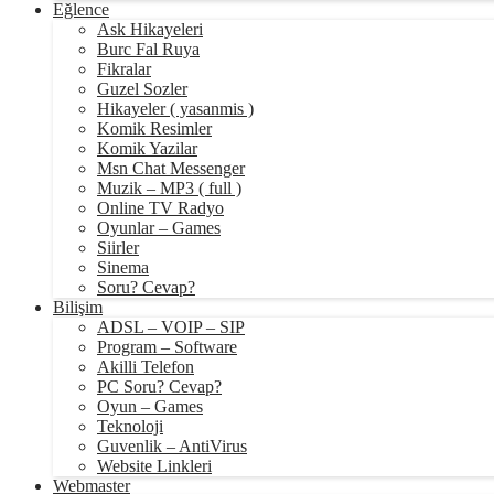
Eğlence
Ask Hikayeleri
Burc Fal Ruya
Fikralar
Guzel Sozler
Hikayeler ( yasanmis )
Komik Resimler
Komik Yazilar
Msn Chat Messenger
Muzik – MP3 ( full )
Online TV Radyo
Oyunlar – Games
Siirler
Sinema
Soru? Cevap?
Bilişim
ADSL – VOIP – SIP
Program – Software
Akilli Telefon
PC Soru? Cevap?
Oyun – Games
Teknoloji
Guvenlik – AntiVirus
Website Linkleri
Webmaster