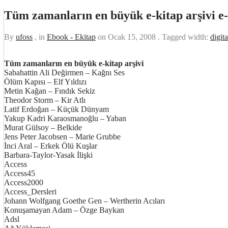
Tüm zamanların en büyük e-kitap arşivi e
By
ufoss
, in
Ebook - Ekitap
on
Ocak 15, 2008
. Tagged width:
digita
Tüm zamanların en büyük e-kitap arşivi
Sabahattin Ali Değirmen – Kağnı Ses
Ölüm Kapısı – Elf Yıldızı
Metin Kağan – Fındık Sekiz
Theodor Storm – Kir Atlı
Latif Erdoğan – Küçük Dünyam
Yakup Kadri Karaosmanoğlu – Yaban
Murat Gülsoy – Belkide
Jens Peter Jacobsen – Marie Grubbe
İnci Aral – Erkek Ölü Kuşlar
Barbara-Taylor-Yasak İlişki
Access
Access45
Access2000
Access_Dersleri
Johann Wolfgang Goethe Gen – Wertherin Acıları
Konuşamayan Adam – Özge Baykan
Adsl