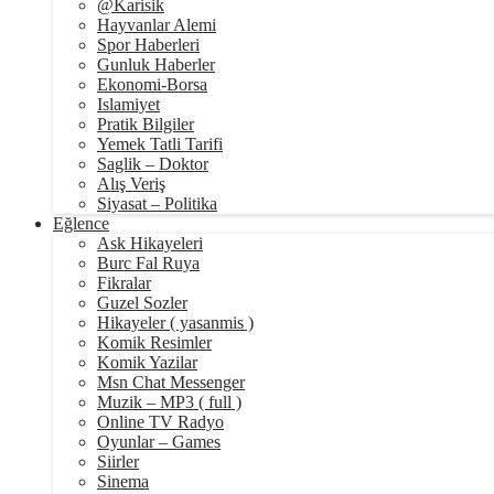
@Karisik
Hayvanlar Alemi
Spor Haberleri
Gunluk Haberler
Ekonomi-Borsa
Islamiyet
Pratik Bilgiler
Yemek Tatli Tarifi
Saglik – Doktor
Alış Veriş
Siyasat – Politika
Eğlence
Ask Hikayeleri
Burc Fal Ruya
Fikralar
Guzel Sozler
Hikayeler ( yasanmis )
Komik Resimler
Komik Yazilar
Msn Chat Messenger
Muzik – MP3 ( full )
Online TV Radyo
Oyunlar – Games
Siirler
Sinema