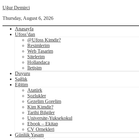
Uğur Demirci
Thursday, August 6, 2026
Anasayfa
Ufoss’dan
@Ufoss Kimdir?
Resimlerim
Web Tasarim
Sitelerim
Hollandaca
İletişim
Duyuru
Sağlık
Eğitim
Atatürk
Sozlukler
Gezelim Gorelim
Kim Kimdir?
Tarihi Bilgiler
Universite-Yuksekokul
Ebook – Ekitap
CV Ornekleri
Günlük Yaşam