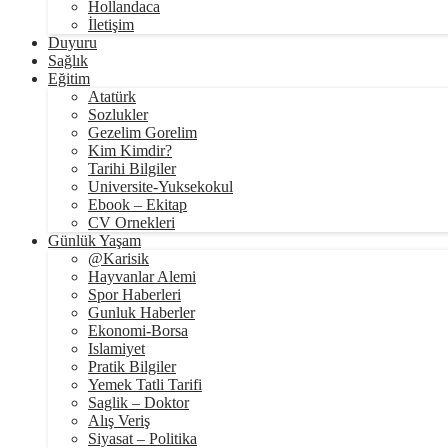
Hollandaca
İletişim
Duyuru
Sağlık
Eğitim
Atatürk
Sozlukler
Gezelim Gorelim
Kim Kimdir?
Tarihi Bilgiler
Universite-Yuksekokul
Ebook – Ekitap
CV Ornekleri
Günlük Yaşam
@Karisik
Hayvanlar Alemi
Spor Haberleri
Gunluk Haberler
Ekonomi-Borsa
Islamiyet
Pratik Bilgiler
Yemek Tatli Tarifi
Saglik – Doktor
Alış Veriş
Siyasat – Politika