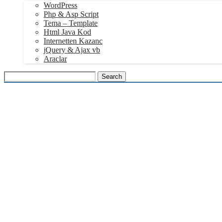
WordPress
Php & Asp Script
Tema – Template
Html Java Kod
Internetten Kazanc
jQuery & Ajax vb
Araclar