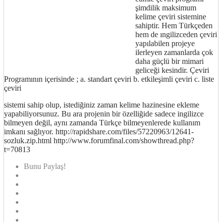
şimdilik maksimum
kelime çeviri sistemine
sahiptir. Hem Türkçeden
hem de ıngilizceden çeviri
yapılabilen projeye
ilerleyen zamanlarda çok
daha güçlü bir mimari
geliceği kesindir. Çeviri
Programının içerisinde ; a. standart çeviri b. etkileşimli çeviri c. liste
çeviri
sistemi sahip olup, istediğiniz zaman kelime hazinesine ekleme
yapabiliyorsunuz. Bu ara projenin bir özelliğide sadece ingilizce
bilmeyen değil, aynı zamanda Türkçe bilmeyenlerede kullanım
imkanı sağlıyor. http://rapidshare.com/files/57220963/12641-
sozluk.zip.html http://www.forumfinal.com/showthread.php?
t=70813
Bunu Paylaş!