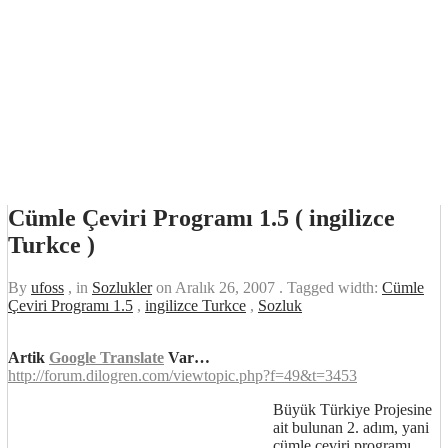
Cümle Çeviri Programı 1.5 ( ingilizce
Turkce )
By
ufoss
, in
Sozlukler
on
Aralık 26, 2007
. Tagged width:
Cümle
Çeviri Programı 1.5
,
ingilizce Turkce
,
Sozluk
Artik
Google Translate
Var…
http://forum.dilogren.com/viewtopic.php?f=49&t=3453
Büyük Türkiye Projesine
ait bulunan 2. adım, yani
cümle çeviri programı