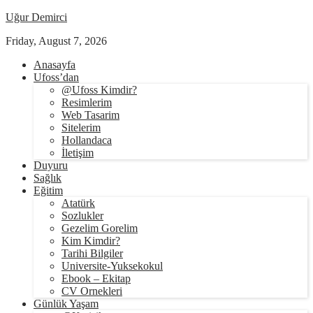
Uğur Demirci
Friday, August 7, 2026
Anasayfa
Ufoss’dan
@Ufoss Kimdir?
Resimlerim
Web Tasarim
Sitelerim
Hollandaca
İletişim
Duyuru
Sağlık
Eğitim
Atatürk
Sozlukler
Gezelim Gorelim
Kim Kimdir?
Tarihi Bilgiler
Universite-Yuksekokul
Ebook – Ekitap
CV Ornekleri
Günlük Yaşam