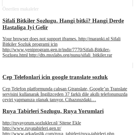
Önerilen makaleler
Sifali Bitkiler Sozlugu. Hangi bitki? Hangi Derde
Hastaliga Iyi Gelir
Your browser does not support iframes. http://maranki.nl Sifali
Bitkiler Sozluk programi icin
http://www.yeniprogram.gen.tr/indir/7770/Sifali-Bitkiler-
Sozlugu.html http://dts.msxlabs.org/nunu/sifali_bitkiler.rar
Cep Telefonlari icin google translate sozluk
Cep Telefon platformunda çalışan Gtranslate, Google’ın Translate
servisini kullanarak İngilizceden 37 farklı dile akıllı telefonunuzda
çeviri yapmanıza olanak tanıyor. Cihazınızdaki…
Ruya Tabirleri Sozlugu, Ruya Yorumlari
http://ruyayorum.sozlukler.nl/ Sitene Ekle
http://www.ruyatabirleri.gen.tr/
http://www.arkadaslik.com/ruya_tabirleri/ruya-tabirleri.php