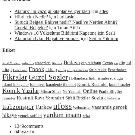
Atatürk’ ün yazdığı kitaplar ve içerikleri
için
ades
Hibrit çim Nedir?
için
harikasin
Sürücü Belgesi Ehliyet nedir? Nasil ve Nerden Alinir?
Gerekli Belgeler?
için
Turan Atilla
Windows 10 Yükseltme Bildirimi Kapatma
için
Sesli
Atatürkün Okul Hayatı ve Sonrası
için
Serdar Yıldırım
Etiket
Bedava
digital
atasozleri
cep telefonu
Cevap
Adsl Modem
antivirus
Atatürk
css
Ebook
kitap
ekitap
fatih tekke
Fenerbahce
Download
en iyi
en iyi antivirus
Fikralar
Guzel Sozler
Hollandaca
Indir
isimler sozlugu
Komik Resimler
islami hikayeler
Islamiyet
karadeniz fikralari
komik sozler
Komik Yazilar
Online
Mimar Sinan
Ne Yapmali
Pratik Bilgiler
Resimli
Sozluk
Ruya Yorumlari
Sifali Bitkiler
resimler
tedavisi
ufoss
trabzonspor
Turkce
yasanmis gercek
Webmaster
yurdum insani
hikaye
yemek tarifleri
zeka
1349
comments
645
yazılar