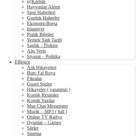
@Karisik
Hayvanlar Alemi
Spor Haberleri
Gunluk Haberler
Ekonomi-Borsa
Islamiyet
Pratik Bilgiler
Yemek Tatli Tarifi
Saglik – Doktor
Alış Veriş
Siyasat – Politika
Eğlence
Ask Hikayeleri
Burc Fal Ruya
Fikralar
Guzel Sozler
Hikayeler ( yasanmis )
Komik Resimler
Komik Yazilar
Msn Chat Messenger
Muzik – MP3 ( full )
Online TV Radyo
Oyunlar – Games
Siirler
Sinema