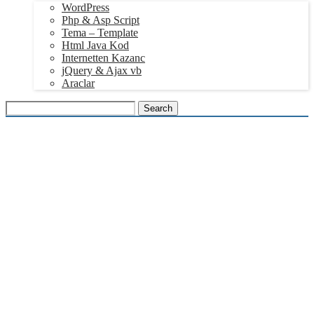
WordPress
Php & Asp Script
Tema – Template
Html Java Kod
Internetten Kazanc
jQuery & Ajax vb
Araclar