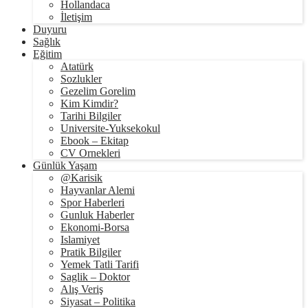
Hollandaca
İletişim
Duyuru
Sağlık
Eğitim
Atatürk
Sozlukler
Gezelim Gorelim
Kim Kimdir?
Tarihi Bilgiler
Universite-Yuksekokul
Ebook – Ekitap
CV Ornekleri
Günlük Yaşam
@Karisik
Hayvanlar Alemi
Spor Haberleri
Gunluk Haberler
Ekonomi-Borsa
Islamiyet
Pratik Bilgiler
Yemek Tatli Tarifi
Saglik – Doktor
Alış Veriş
Siyasat – Politika