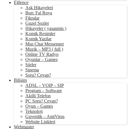
Eğlence
Ask Hikayeleri
Burc Fal Ruya
Fikralar
Guzel Sozler
Hikayeler ( yasanmis )
Komik Resimler
Komik Yazilar
Msn Chat Messenger
Muzik – MP3 ( full )
Online TV Radyo
Oyunlar – Games
Siirler
Sinema
Soru? Cevap?
Bilişim
ADSL – VOIP – SIP
Program – Software
Akilli Telefon
PC Soru? Cevap?
Oyun – Games
Teknoloji
Guvenlik – AntiVirus
Website Linkleri
Webmaster