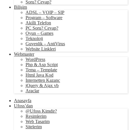
Soru? Cevap?
Bilişim
ADSL – VOIP – SIP
Program – Software
Akilli Telefon
PC Soru? Cevap?
Oyun – Games
Teknoloji
Guvenlik – AntiVirus
Website Linkleri
Webmaster
WordPress
Php & Asp Script
Tema – Template
Html Java Kod
Internetten Kazanc
jQuery & Ajax vb
Araclar
Anasayfa
Ufoss’dan
@Ufoss Kimdir?
Resimlerim
Web Tasarim
Sitelerim