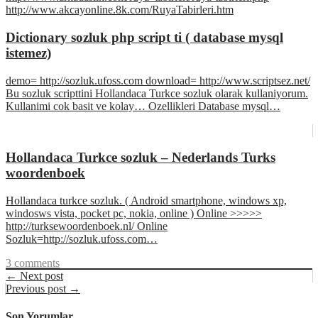
http://www.akcayonline.8k.com/RuyaTabirleri.htm
Dictionary sozluk php script ti ( database mysql
istemez)
demo= http://sozluk.ufoss.com download= http://www.scriptsez.net/
Bu sozluk scripttini Hollandaca Turkce sozluk olarak kullaniyorum.
Kullanimi cok basit ve kolay… Ozellikleri Database mysql…
Hollandaca Turkce sozluk – Nederlands Turks
woordenboek
Hollandaca turkce sozluk. ( Android smartphone, windows xp,
windosws vista, pocket pc, nokia, online ) Online >>>>>
http://turksewoordenboek.nl/ Online
Sozluk=http://sozluk.ufoss.com…
3 comments
← Next post
Previous post →
Son Yorumlar