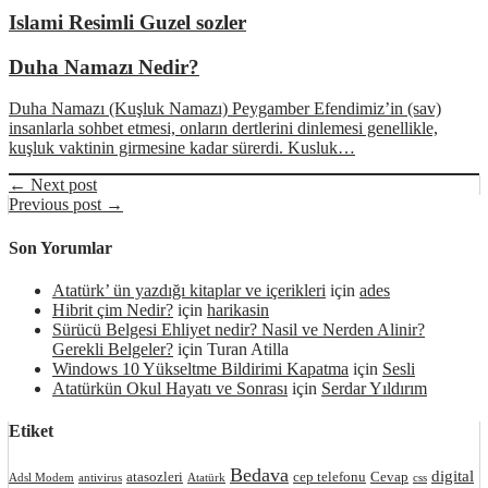
Islami Resimli Guzel sozler
Duha Namazı Nedir?
Duha Namazı (Kuşluk Namazı) Peygamber Efendimiz’in (sav)
insanlarla sohbet etmesi, onların dertlerini dinlemesi genellikle,
kuşluk vaktinin girmesine kadar sürerdi. Kusluk…
← Next post
Previous post →
Son Yorumlar
Atatürk’ ün yazdığı kitaplar ve içerikleri
için
ades
Hibrit çim Nedir?
için
harikasin
Sürücü Belgesi Ehliyet nedir? Nasil ve Nerden Alinir?
Gerekli Belgeler?
için
Turan Atilla
Windows 10 Yükseltme Bildirimi Kapatma
için
Sesli
Atatürkün Okul Hayatı ve Sonrası
için
Serdar Yıldırım
Etiket
Bedava
digital
atasozleri
cep telefonu
Cevap
Adsl Modem
antivirus
Atatürk
css