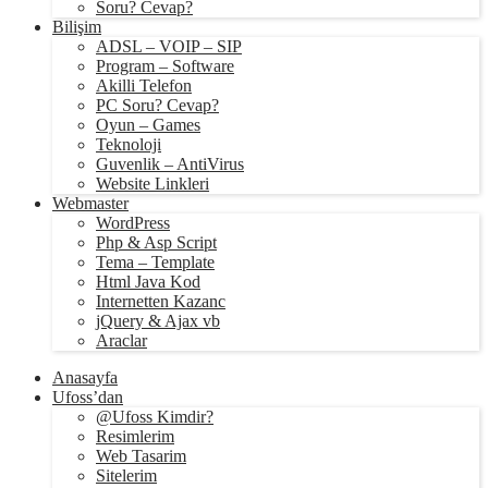
Soru? Cevap?
Bilişim
ADSL – VOIP – SIP
Program – Software
Akilli Telefon
PC Soru? Cevap?
Oyun – Games
Teknoloji
Guvenlik – AntiVirus
Website Linkleri
Webmaster
WordPress
Php & Asp Script
Tema – Template
Html Java Kod
Internetten Kazanc
jQuery & Ajax vb
Araclar
Anasayfa
Ufoss’dan
@Ufoss Kimdir?
Resimlerim
Web Tasarim
Sitelerim