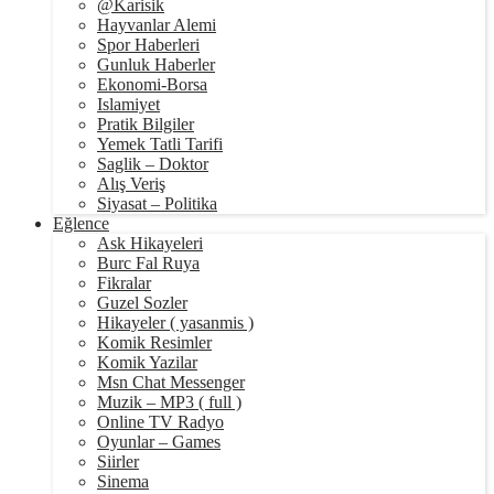
@Karisik
Hayvanlar Alemi
Spor Haberleri
Gunluk Haberler
Ekonomi-Borsa
Islamiyet
Pratik Bilgiler
Yemek Tatli Tarifi
Saglik – Doktor
Alış Veriş
Siyasat – Politika
Eğlence
Ask Hikayeleri
Burc Fal Ruya
Fikralar
Guzel Sozler
Hikayeler ( yasanmis )
Komik Resimler
Komik Yazilar
Msn Chat Messenger
Muzik – MP3 ( full )
Online TV Radyo
Oyunlar – Games
Siirler
Sinema