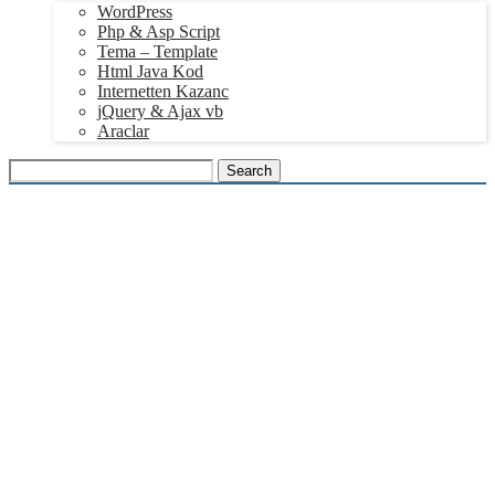
WordPress
Php & Asp Script
Tema – Template
Html Java Kod
Internetten Kazanc
jQuery & Ajax vb
Araclar