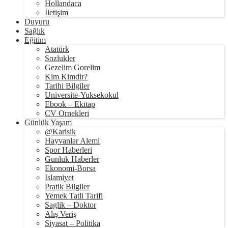
Hollandaca
İletişim
Duyuru
Sağlık
Eğitim
Atatürk
Sozlukler
Gezelim Gorelim
Kim Kimdir?
Tarihi Bilgiler
Universite-Yuksekokul
Ebook – Ekitap
CV Ornekleri
Günlük Yaşam
@Karisik
Hayvanlar Alemi
Spor Haberleri
Gunluk Haberler
Ekonomi-Borsa
Islamiyet
Pratik Bilgiler
Yemek Tatli Tarifi
Saglik – Doktor
Alış Veriş
Siyasat – Politika