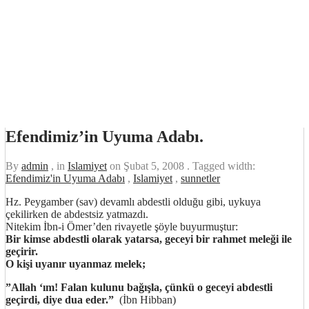
Efendimiz’in Uyuma Adabı.
By
admin
, in
Islamiyet
on
Şubat 5, 2008
. Tagged width:
Efendimiz'in Uyuma Adabı
,
Islamiyet
,
sunnetler
Hz. Peygamber (sav) devamlı abdestli olduğu gibi, uykuya
çekilirken de abdestsiz yatmazdı.
Nitekim İbn-i Ömer’den rivayetle şöyle buyurmuştur:
Bir kimse abdestli olarak yatarsa, geceyi bir rahmet meleği ile
geçirir.
O kişi uyanır uyanmaz melek;
”Allah ‘ım! Falan kulunu bağışla, çünkü o geceyi abdestli
geçirdi, diye dua eder.”
(İbn Hibban)