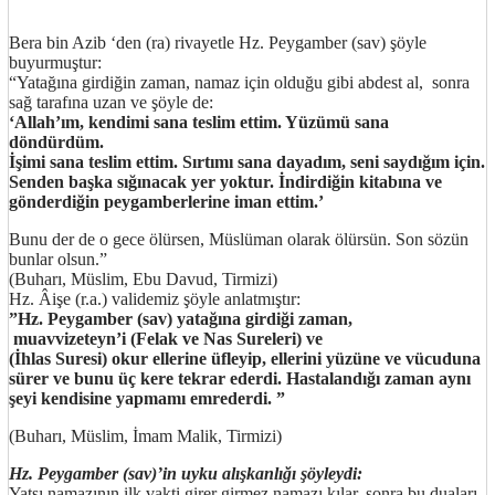
Bera bin Azib ‘den (ra) rivayetle Hz. Peygamber (sav) şöyle
buyurmuştur:
“Yatağına girdiğin zaman, namaz için olduğu gibi abdest al, sonra
sağ tarafına uzan ve şöyle de:
‘Allah’ım, kendimi sana teslim ettim. Yüzümü sana
döndürdüm.
İşimi sana teslim ettim. Sırtımı sana dayadım, seni saydığım için.
Senden başka sığınacak yer yoktur. İndirdiğin kitabına ve
gönderdiğin peygamberlerine iman ettim.’
Bunu der de o gece ölürsen, Müslüman olarak ölürsün. Son sözün
bunlar olsun.”
(Buharı, Müslim, Ebu Davud, Tirmizi)
Hz. Âişe (r.a.) validemiz şöyle anlatmıştır:
”Hz. Peygamber (sav) yatağına girdiği zaman,
muavvizeteyn’i (Felak ve Nas Sureleri) ve
(İhlas Suresi) okur ellerine üfleyip, ellerini yüzüne ve vücuduna
sürer ve bunu üç kere tekrar ederdi. Hastalandığı zaman aynı
şeyi kendisine yapmamı emrederdi. ”
(Buharı, Müslim, İmam Malik, Tirmizi)
Hz. Peygamber (sav)’in uyku alışkanlığı şöyleydi:
Yatsı namazının ilk vakti girer girmez namazı kılar, sonra bu duaları