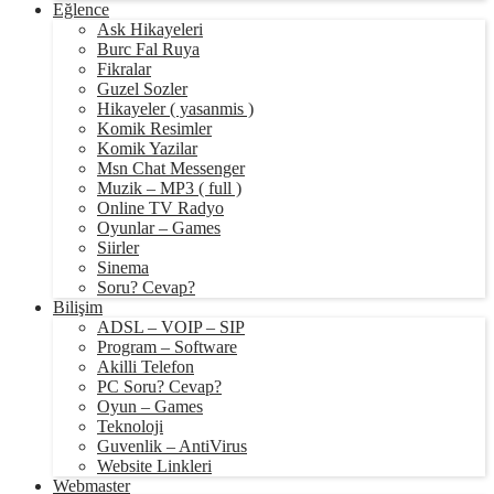
Eğlence
Ask Hikayeleri
Burc Fal Ruya
Fikralar
Guzel Sozler
Hikayeler ( yasanmis )
Komik Resimler
Komik Yazilar
Msn Chat Messenger
Muzik – MP3 ( full )
Online TV Radyo
Oyunlar – Games
Siirler
Sinema
Soru? Cevap?
Bilişim
ADSL – VOIP – SIP
Program – Software
Akilli Telefon
PC Soru? Cevap?
Oyun – Games
Teknoloji
Guvenlik – AntiVirus
Website Linkleri
Webmaster