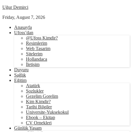
Uğur Demirci
Friday, August 7, 2026
Anasayfa
Ufoss’dan
@Ufoss Kimdir?
Resimlerim
Web Tasarim
Sitelerim
Hollandaca
İletişim
Duyuru
Sağlık
Eğitim
Atatürk
Sozlukler
Gezelim Gorelim
Kim Kimdir?
Tarihi Bilgiler
Universite-Yuksekokul
Ebook – Ekitap
CV Ornekleri
Günlük Yaşam